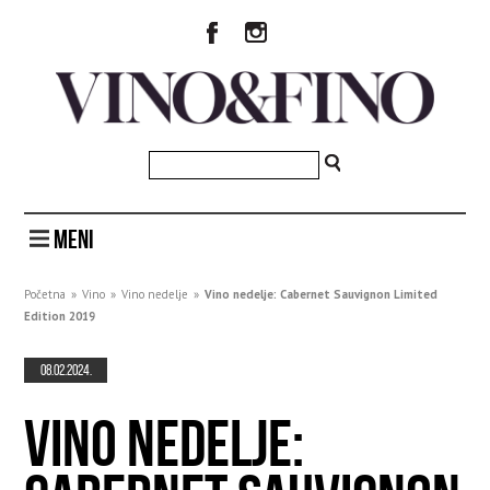
MENI
Početna
»
Vino
»
Vino nedelje
»
Vino nedelje: Cabernet Sauvignon Limited
Edition 2019
08.02.2024.
VINO NEDELJE: