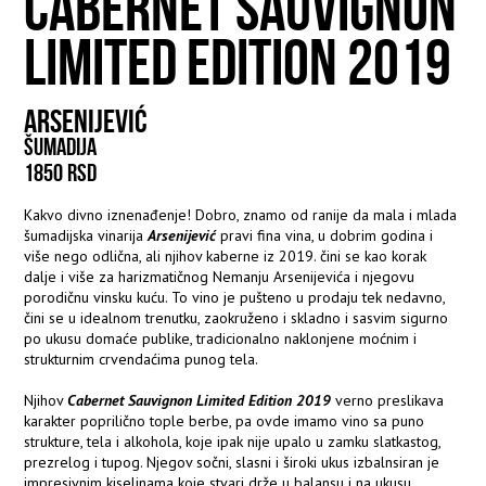
CABERNET SAUVIGNON
LIMITED EDITION 2019
ARSENIJEVIĆ
ŠUMADIJA
1850 RSD
Kakvo divno iznenađenje! Dobro, znamo od ranije da mala i mlada
šumadijska vinarija
Arsenijević
pravi fina vina, u dobrim godina i
više nego odlična, ali njihov kaberne iz 2019. čini se kao korak
dalje i više za harizmatičnog Nemanju Arsenijevića i njegovu
porodičnu vinsku kuću. To vino je pušteno u prodaju tek nedavno,
čini se u idealnom trenutku, zaokruženo i skladno i sasvim sigurno
po ukusu domaće publike, tradicionalno naklonjene moćnim i
strukturnim crvendaćima punog tela.
Njihov
Cabernet Sauvignon Limited Edition 2019
verno preslikava
karakter poprilično tople berbe, pa ovde imamo vino sa puno
strukture, tela i alkohola, koje ipak nije upalo u zamku slatkastog,
prezrelog i tupog. Njegov sočni, slasni i široki ukus izbalnsiran je
impresivnim kiselinama koje stvari drže u balansu i na ukusu