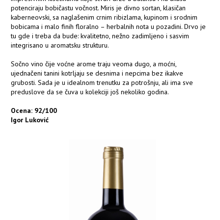
potenciraju bobičastu vočnost. Miris je divno sortan, klasičan
kaberneovski, sa naglašenim crnim ribizlama, kupinom i srodnim
bobicama i malo finih floralno – herbalnih nota u pozadini. Drvo je
tu gde i treba da bude: kvalitetno, nežno zadimljeno i sasvim
integrisano u aromatsku strukturu.
Sočno vino čije voćne arome traju veoma dugo, a moćni,
ujednačeni tanini kotrljaju se desnima i nepcima bez ikakve
grubosti. Sada je u idealnom trenutku za potrošnju, ali ima sve
preduslove da se čuva u kolekciji još nekoliko godina.
Ocena: 92/100
Igor Luković