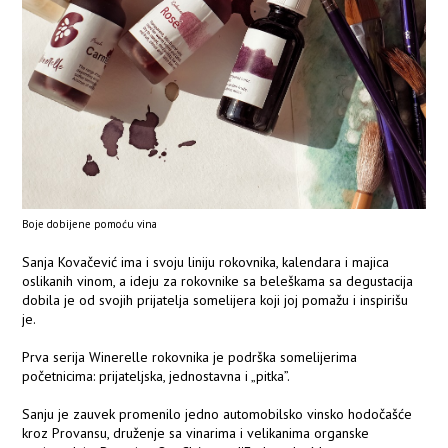
Boje dobijene pomoću vina
Sanja Kovačević ima i svoju liniju rokovnika, kalendara i majica
oslikanih vinom, a ideju za rokovnike sa beleškama sa degustacija
dobila je od svojih prijatelja somelijera koji joj pomažu i inspirišu
je.
Prva serija Winerelle rokovnika je podrška somelijerima
početnicima: prijateljska, jednostavna i „pitka”.
Sanju je zauvek promenilo jedno automobilsko vinsko hodočašće
kroz Provansu, druženje sa vinarima i velikanima organske