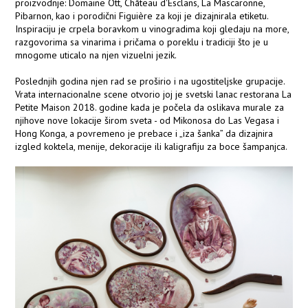
proizvodnje: Domaine Ott, Château d'Esclans, La Mascaronne,
Pibarnon, kao i porodični Figuière za koji je dizajnirala etiketu.
Inspiraciju je crpela boravkom u vinogradima koji gledaju na more,
razgovorima sa vinarima i pričama o poreklu i tradiciji što je u
mnogome uticalo na njen vizuelni jezik.
Poslednjih godina njen rad se proširio i na ugostiteljske grupacije.
Vrata internacionalne scene otvorio joj je svetski lanac restorana La
Petite Maison 2018. godine kada je počela da oslikava murale za
njihove nove lokacije širom sveta - od Mikonosa do Las Vegasa i
Hong Konga, a povremeno je prebace i „iza šanka” da dizajnira
izgled koktela, menije, dekoracije ili kaligrafiju za boce šampanjca.