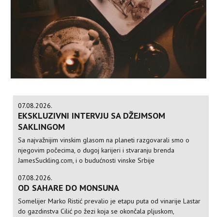
07.08.2026.
EKSKLUZIVNI INTERVJU SA DŽEJMSOM
SAKLINGOM
Sa najvažnijim vinskim glasom na planeti razgovarali smo o
njegovim počecima, o dugoj karijeri i stvaranju brenda
JamesSuckling.com, i o budućnosti vinske Srbije
07.08.2026.
OD SAHARE DO MONSUNA
Somelijer Marko Ristić prevalio je etapu puta od vinarije Lastar
do gazdinstva Cilić po žezi koja se okončala pljuskom,