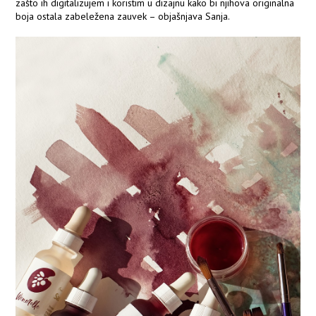
zašto ih digitalizujem i koristim u dizajnu kako bi njihova originalna
boja ostala zabeležena zauvek – objašnjava Sanja.