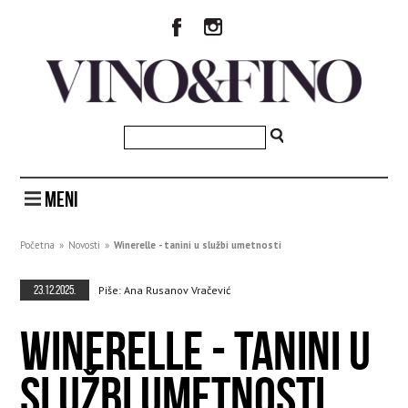
MENI
Početna
»
Novosti
»
Winerelle - tanini u službi umetnosti
23.12.2025.
Piše: Ana Rusanov Vračević
WINERELLE - TANINI U
SLUŽBI UMETNOSTI