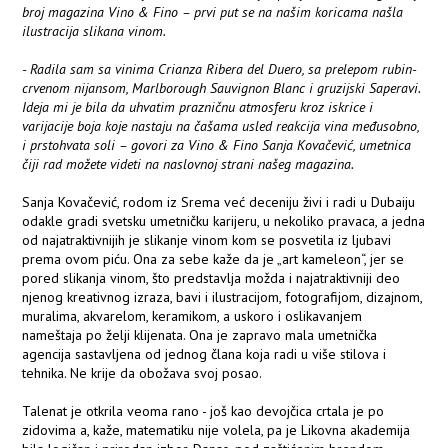
broj magazina Vino & Fino – prvi put se na našim koricama našla
ilustracija slikana vinom.
- Radila sam sa vinima Crianza Ribera del Duero, sa prelepom rubin-
crvenom nijansom, Marlborough Sauvignon Blanc i gruzijski Saperavi.
Ideja mi je bila da uhvatim prazničnu atmosferu kroz iskrice i
varijacije boja koje nastaju na čašama usled reakcija vina međusobno,
i prstohvata soli – govori za Vino & Fino Sanja Kovačević, umetnica
čiji rad možete videti na naslovnoj strani našeg magazina.
Sanja Kovačević, rodom iz Srema već deceniju živi i radi u Dubaiju
odakle gradi svetsku umetničku karijeru, u nekoliko pravaca, a jedna
od najatraktivnijih je slikanje vinom kom se posvetila iz ljubavi
prema ovom piću. Ona za sebe kaže da je „art kameleon“, jer se
pored slikanja vinom, što predstavlja možda i najatraktivniji deo
njenog kreativnog izraza, bavi i ilustracijom, fotografijom, dizajnom,
muralima, akvarelom, keramikom, a uskoro i oslikavanjem
nameštaja po želji klijenata. Ona je zapravo mala umetnička
agencija sastavljena od jednog člana koja radi u više stilova i
tehnika. Ne krije da obožava svoj posao.
Talenat je otkrila veoma rano - još kao devojčica crtala je po
zidovima a, kaže, matematiku nije volela, pa je Likovna akademija