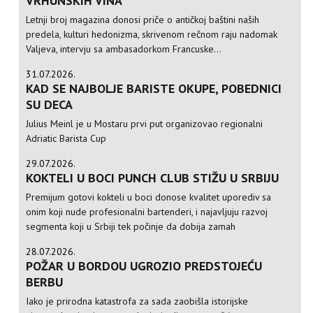
VRHUNSKIH VINA
Letnji broj magazina donosi priče o antičkoj baštini naših
predela, kulturi hedonizma, skrivenom rečnom raju nadomak
Valjeva, intervju sa ambasadorkom Francuske...
31.07.2026.
KAD SE NAJBOLJE BARISTE OKUPE, POBEDNICI
SU DECA
Julius Meinl je u Mostaru prvi put organizovao regionalni
Adriatic Barista Cup
29.07.2026.
KOKTELI U BOCI PUNCH CLUB STIŽU U SRBIJU
Premijum gotovi kokteli u boci donose kvalitet uporediv sa
onim koji nude profesionalni bartenderi, i najavljuju razvoj
segmenta koji u Srbiji tek počinje da dobija zamah
28.07.2026.
POŽAR U BORDOU UGROZIO PREDSTOJEĆU
BERBU
Iako je prirodna katastrofa za sada zaobišla istorijske