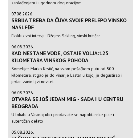
zahlađenjem i ugodnom degustacijom
07.08.2026.
SRBIJA TREBA DA ČUVA SVOJE PRELEPO VINSKO
NASLEĐE
Ekskluzivni intervju: Džejms Sakling, vinski kritičar
06.08.2026.
KAD NESTANE VODE, OSTAJE VOLJA:125
KILOMETARA VINSKOG POHODA
Somelijer Marko Krstić, na svom pešačkom putu od 500
kilometara, stigao je do vinarije Lastar u kojoj je degustirao i
jedan zanimljivi novitet
06.08.2026.
OTVARA SE JOŠ JEDAN MIG - SADA I U CENTRU
BEOGRADA
U lokalu u Vasinoj ulici prodavaće se napolitanske pice i
autentičan đelato
05.08.2026.