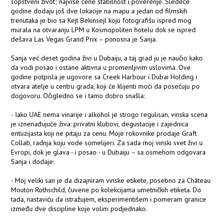
sopstveni život; najviše cene stabilnost i poverenje. Sledeće
godine dodaju još dve lokacije na mapu a jedan od filmskih
trenutaka je bio sa Kejt Bekinsejl koju fotografišu ispred mog
murala na otvaranju LPM u Kosmopoliten hotelu dok se ispred
dešava Las Vegas Grand Prix – ponosna je Sanja.
Sanja već deset godina živi u Dubaiju, a taj grad ju je naučio kako
da vodi posao i ostane aktivna u promenljivim uslovima. Ove
godine potpisla je ugovore sa Creek Harbour i Dubai Holding i
otvara atelje u centru grada, koji će klijenti moći da posećuju po
dogovoru. Očigledno se i tamo dobro snašla:
- Iako UAE nema vinarije i alkohol je strogo regulisan, vinska scena
je iznenađujuće živa: privatni klubovi, degustacije i zajednica
entuzijasta koji ne pitaju za cenu. Moje rokovnike prodaje Graft
Collab, radnja koju vode somelijeri. Za sada moj vinski svet živi u
Evropi, dok je glava - i posao - u Dubaiju – sa osmehom odgovara
Sanja i dodaje:
- Moj veliki san je da dizajniram vinske etikete, posebno za Château
Mouton Rothschild, čuvene po kolekcijama umetničkih etiketa. Do
tada, nastaviću da istražujem, eksperimentišem i pomeram granice
između dve discipline koje volim podjednako.