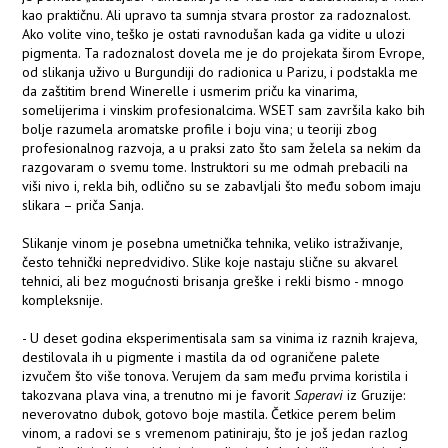
kao praktičnu. Ali upravo ta sumnja stvara prostor za radoznalost.
Ako volite vino, teško je ostati ravnodušan kada ga vidite u ulozi
pigmenta. Ta radoznalost dovela me je do projekata širom Evrope,
od slikanja uživo u Burgundiji do radionica u Parizu, i podstakla me
da zaštitim brend Winerelle i usmerim priču ka vinarima,
somelijerima i vinskim profesionalcima. WSET sam završila kako bih
bolje razumela aromatske profile i boju vina; u teoriji zbog
profesionalnog razvoja, a u praksi zato što sam želela sa nekim da
razgovaram o svemu tome. Instruktori su me odmah prebacili na
viši nivo i, rekla bih, odlično su se zabavljali što među sobom imaju
slikara – priča Sanja.
Slikanje vinom je posebna umetnička tehnika, veliko istraživanje,
često tehnički nepredvidivo. Slike koje nastaju slične su akvarel
tehnici, ali bez mogućnosti brisanja greške i rekli bismo - mnogo
kompleksnije.
- U deset godina eksperimentisala sam sa vinima iz raznih krajeva,
destilovala ih u pigmente i mastila da od ograničene palete
izvučem što više tonova. Verujem da sam među prvima koristila i
takozvana plava vina, a trenutno mi je favorit
Saperavi
iz Gruzije:
neverovatno dubok, gotovo boje mastila. Četkice perem belim
vinom, a radovi se s vremenom patiniraju, što je još jedan razlog