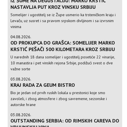
IZ ŠUME NA DEGUSTACIJU: MARKO KRSTIĆ
NASTAVLJA PUT KROZ VINSKU SRBIJU
Somelijer i ugostitelj se iz Župe usmerio ka trsteničkom kraju i
Levaču, uz susret i sa pravom srpskom divljinom i sa izvrsnim
vinima
04.08.2026.
OD PROKUPCA DO GRAŠCA: SOMELIJER MARKO
KRSTIĆ PEŠAČI 500 KILOMETARA KROZ SRBIJU
U narednih 18 dana somelijer i ugostitelj posetiće 22 vinarije,
10 manastira i pet vinskih rejona Srbije, podižući svest o dve
važne sorte
03.08.2026.
KRAJ RADA ZA GEUM BISTRO
Bio je jedan od prvih ruskih lokala u prestonici koje smo
zavoleli, i zbog atmosfere i zbog savremene, sezonske i
autorske hrane
03.08.2026.
OUTSTANDING SERBIA: OD RIMSKIH CAREVA DO