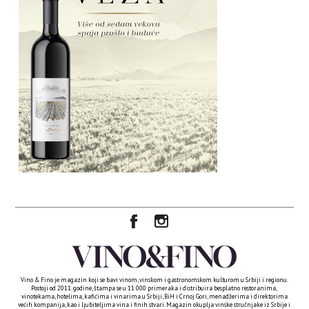
Vino & Fino je magazin koji se bavi vinom, vinskom i gastronomskom kulturom u Srbiji i regionu.
Postoji od 2011. godine, štampa se u 11 000 primeraka i distribuira besplatno restoranima,
vinotekama, hotelima, kafićima i vinarima u Srbiji, BiH i Crnoj Gori, menadžerima i direktorima
većih kompanija, kao i ljubiteljima vina i finih stvari. Magazin okuplja vinske stručnjake iz Srbije i