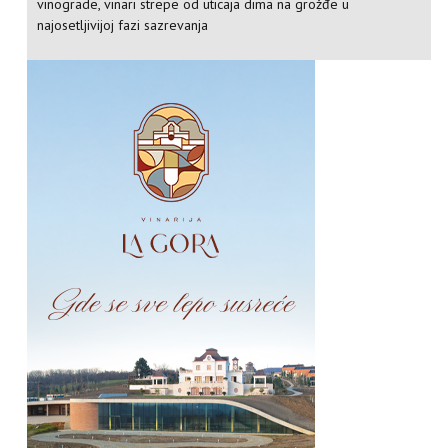
vinograde, vinari strepe od uticaja dima na grožđe u
najosetljivijoj fazi sazrevanja