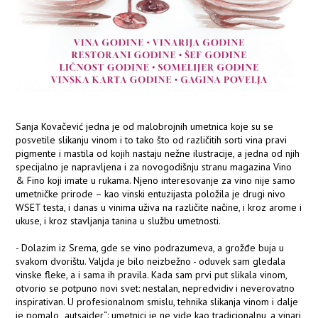
Sanja Kovačević jedna je od malobrojnih umetnica koje su se
posvetile slikanju vinom i to tako što od različitih sorti vina pravi
pigmente i mastila od kojih nastaju nežne ilustracije, a jedna od njih
specijalno je napravljena i za novogodišnju stranu magazina Vino
& Fino koji imate u rukama. Njeno interesovanje za vino nije samo
umetničke prirode – kao vinski entuzijasta položila je drugi nivo
WSET testa, i danas u vinima uživa na različite načine, i kroz arome i
ukuse, i kroz stavljanja tanina u službu umetnosti.
- Dolazim iz Srema, gde se vino podrazumeva, a grožđe buja u
svakom dvorištu. Valjda je bilo neizbežno - oduvek sam gledala
vinske fleke, a i sama ih pravila. Kada sam prvi put slikala vinom,
otvorio se potpuno novi svet: nestalan, nepredvidiv i neverovatno
inspirativan. U profesionalnom smislu, tehnika slikanja vinom i dalje
je pomalo „autsajder“: umetnici je ne vide kao tradicionalnu, a vinari