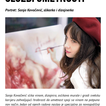
Portret: Sanja Kovačević, slikarka i dizajnerka
Sanja Kovačević slika vinom, dizajnira, oslikava murale i gradi svetsku
karijeru zahvaljujući hrabrosti da umetnost spoji sa vinom na potpuno
nov način. Jedan od njenih radova nastao je specijalno za novogodišnji