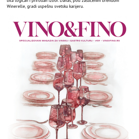
bila logičan i prirodan izbor. Danas, pod zaštićenim brendom
Winerelle, gradi uspešnu svetsku karijeru.