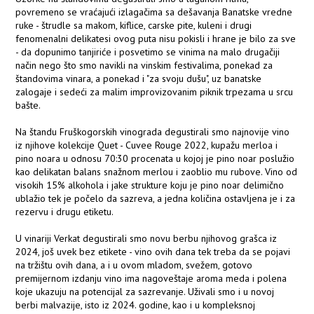
povremeno se vraćajući izlagačima sa dešavanja Banatske vredne
ruke - štrudle sa makom, kiflice, carske pite, kuleni i drugi
fenomenalni delikatesi ovog puta nisu pokisli i hrane je bilo za sve
- da dopunimo tanjiriće i posvetimo se vinima na malo drugačiji
način nego što smo navikli na vinskim festivalima, ponekad za
štandovima vinara, a ponekad i "za svoju dušu", uz banatske
zalogaje i sedeći za malim improvizovanim piknik trpezama u srcu
bašte.
Na štandu Fruškogorskih vinograda degustirali smo najnovije vino
iz njihove kolekcije Quet - Cuvee Rouge 2022, kupažu merloa i
pino noara u odnosu 70:30 procenata u kojoj je pino noar poslužio
kao delikatan balans snažnom merlou i zaoblio mu rubove. Vino od
visokih 15% alkohola i jake strukture koju je pino noar delimično
ublažio tek je počelo da sazreva, a jedna količina ostavljena je i za
rezervu i drugu etiketu.
U vinariji Verkat degustirali smo novu berbu njihovog grašca iz
2024, još uvek bez etikete - vino ovih dana tek treba da se pojavi
na tržištu ovih dana, a i u ovom mladom, svežem, gotovo
premijernom izdanju vino ima nagoveštaje aroma meda i polena
koje ukazuju na potencijal za sazrevanje. Uživali smo i u novoj
berbi malvazije, isto iz 2024. godine, kao i u kompleksnoj