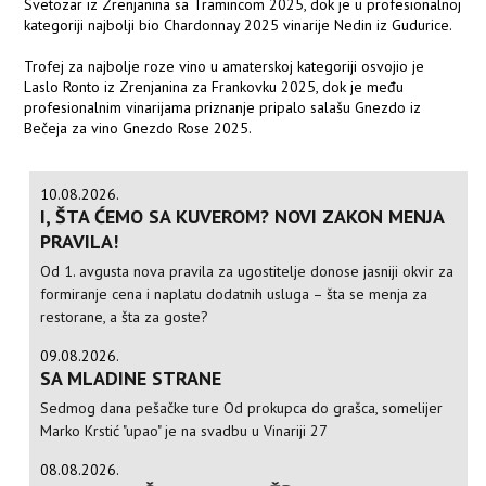
Svetozar iz Zrenjanina sa Tramincom 2025, dok je u profesionalnoj
kategoriji najbolji bio Chardonnay 2025 vinarije Nedin iz Gudurice.
Trofej za najbolje roze vino u amaterskoj kategoriji osvojio je
Laslo Ronto iz Zrenjanina za Frankovku 2025, dok je među
profesionalnim vinarijama priznanje pripalo salašu Gnezdo iz
Bečeja za vino Gnezdo Rose 2025.
10.08.2026.
I, ŠTA ĆEMO SA KUVEROM? NOVI ZAKON MENJA
PRAVILA!
Od 1. avgusta nova pravila za ugostitelje donose jasniji okvir za
formiranje cena i naplatu dodatnih usluga – šta se menja za
restorane, a šta za goste?
09.08.2026.
SA MLADINE STRANE
Sedmog dana pešačke ture Od prokupca do grašca, somelijer
Marko Krstić "upao" je na svadbu u Vinariji 27
08.08.2026.