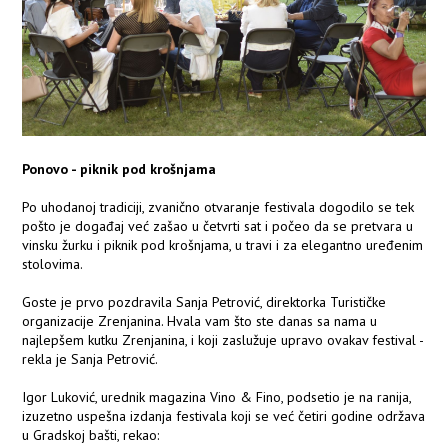
Ponovo - piknik pod krošnjama
Po uhodanoj tradiciji, zvanično otvaranje festivala dogodilo se tek
pošto je događaj već zašao u četvrti sat i počeo da se pretvara u
vinsku žurku i piknik pod krošnjama, u travi i za elegantno uređenim
stolovima.
Goste je prvo pozdravila Sanja Petrović, direktorka Turističke
organizacije Zrenjanina. Hvala vam što ste danas sa nama u
najlepšem kutku Zrenjanina, i koji zaslužuje upravo ovakav festival -
rekla je Sanja Petrović.
Igor Luković, urednik magazina Vino & Fino, podsetio je na ranija,
izuzetno uspešna izdanja festivala koji se već četiri godine održava
u Gradskoj bašti, rekao: