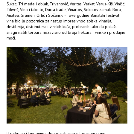
Šukac, Tri međe i oblak, Trivanović, Veritas, Verkat, Verus-Kiš, Vinčić,
Tikveš, Vino i tako to, Ducla trade, Vinartos, Sokolov zamak, Bora,
Anatea, Grumen, Orlić i Sočanski - i ove godine Banatski festival
vina bio je pozornica za nastup impresivnog spiska vinarija,
destilerija, distributera i vinskih kuća, probranih tako da pokažu
snagu naših teroara nezavisno od broja hektara i vinske i prodajne
moći.
Uzorke na štandovima degustirali smo u laganom ritmu,