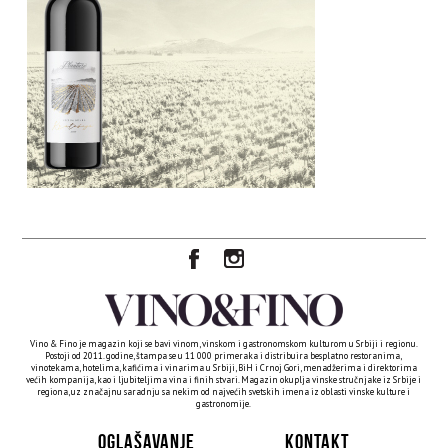
Vino & Fino je magazin koji se bavi vinom, vinskom i gastronomskom kulturom u Srbiji i regionu.
Postoji od 2011. godine, štampa se u 11 000 primeraka i distribuira besplatno restoranima,
vinotekama, hotelima, kafićima i vinarima u Srbiji, BiH i Crnoj Gori, menadžerima i direktorima
većih kompanija, kao i ljubiteljima vina i finih stvari. Magazin okuplja vinske stručnjake iz Srbije i
regiona, uz značajnu saradnju sa nekim od najvećih svetskih imena iz oblasti vinske kulture i
gastronomije.
OGLAŠAVANJE
KONTAKT