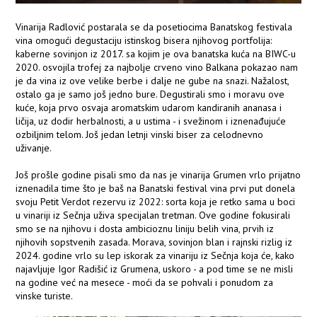
Vinarija Radlović postarala se da posetiocima Banatskog festivala
vina omogući degustaciju istinskog bisera njihovog portfolija:
kaberne sovinjon iz 2017. sa kojim je ova banatska kuća na BIWC-u
2020. osvojila trofej za najbolje crveno vino Balkana pokazao nam
je da vina iz ove velike berbe i dalje ne gube na snazi. Nažalost,
ostalo ga je samo još jedno bure. Degustirali smo i moravu ove
kuće, koja prvo osvaja aromatskim udarom kandiranih ananasa i
ličija, uz dodir herbalnosti, a u ustima - i svežinom i iznenađujuće
ozbiljnim telom. Još jedan letnji vinski biser za celodnevno
uživanje.
Još prošle godine pisali smo da nas je vinarija Grumen vrlo prijatno
iznenadila time što je baš na Banatski festival vina prvi put donela
svoju Petit Verdot rezervu iz 2022: sorta koja je retko sama u boci
u vinariji iz Sečnja uživa specijalan tretman. Ove godine fokusirali
smo se na njihovu i dosta ambicioznu liniju belih vina, prvih iz
njihovih sopstvenih zasada. Morava, sovinjon blan i rajnski rizlig iz
2024. godine vrlo su lep iskorak za vinariju iz Sečnja koja će, kako
najavljuje Igor Radišić iz Grumena, uskoro - a pod time se ne misli
na godine već na mesece - moći da se pohvali i ponudom za
vinske turiste.