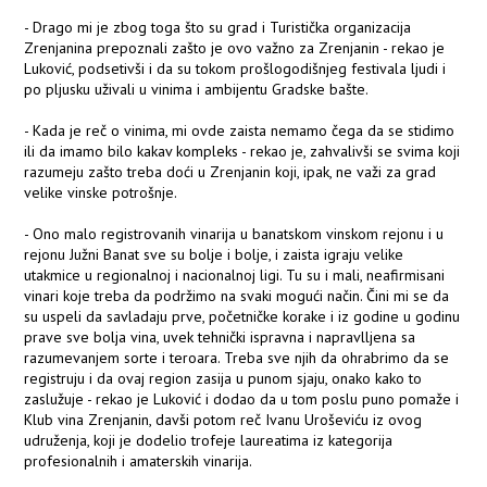
- Drago mi je zbog toga što su grad i Turistička organizacija
Zrenjanina prepoznali zašto je ovo važno za Zrenjanin - rekao je
Luković, podsetivši i da su tokom prošlogodišnjeg festivala ljudi i
po pljusku uživali u vinima i ambijentu Gradske bašte.
- Kada je reč o vinima, mi ovde zaista nemamo čega da se stidimo
ili da imamo bilo kakav kompleks - rekao je, zahvalivši se svima koji
razumeju zašto treba doći u Zrenjanin koji, ipak, ne važi za grad
velike vinske potrošnje.
- Ono malo registrovanih vinarija u banatskom vinskom rejonu i u
rejonu Južni Banat sve su bolje i bolje, i zaista igraju velike
utakmice u regionalnoj i nacionalnoj ligi. Tu su i mali, neafirmisani
vinari koje treba da podržimo na svaki mogući način. Čini mi se da
su uspeli da savladaju prve, početničke korake i iz godine u godinu
prave sve bolja vina, uvek tehnički ispravna i napravlljena sa
razumevanjem sorte i teroara. Treba sve njih da ohrabrimo da se
registruju i da ovaj region zasija u punom sjaju, onako kako to
zaslužuje - rekao je Luković i dodao da u tom poslu puno pomaže i
Klub vina Zrenjanin, davši potom reč Ivanu Uroševiću iz ovog
udruženja, koji je dodelio trofeje laureatima iz kategorija
profesionalnih i amaterskih vinarija.