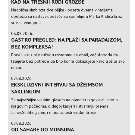
KAD NA TREŠNJI RODI GROŽĐE
Neobična simbioza dve biljke i poseta dvema vinarijama
obeležili su nastavak pešačenja somelijera Marka Krstića kroz
srpska vinogorja
08.08.2026.
GASTRO PREGLED: NA PLAŽI SA PARADAJZOM,
BEZ KOMPLEKSA!
Pravi luksuz nije ručak u restoranu na obali, već sloboda da
letujete bez potrebe da bilo kome dokazujete kako trošite svoj
novac
07.08.2026.
EKSKLUZIVNI INTERVJU SA DŽEJMSOM
SAKLINGOM
Sa najvažnijim vinskim glasom na planeti razgovarali smo o
njegovim počecima, o dugoj karijeri i stvaranju brenda
JamesSuckling.com, i o budućnosti vinske Srbije
07.08.2026.
OD SAHARE DO MONSUNA