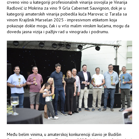
crveno vino u kategoriji profesionalnih vinarija osvojila je Vinarija
Radlović iz Mokrina za vino 9 Grla Cabernet Sauvignon, dok je u
kategoriji amaterskih vinarija pobedila kuća Marovac iz Taraša sa
vinom Krajišnik Marselan 2025 - impresivnom etiketom koja
pokazuje dokle mogu, čak i u vrlo malim vinskim kućama, mogu da
dovedu jasna vizija i pažljiv rad u vinogradu i podrumu.
Među belim vinima, u amaterskoj konkurenciji slavio je Budišin