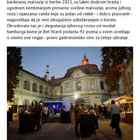
barikiranoj malvaziji iz berbe 2021, sa lakim dodirom hrasta i
ugodnom kombinarijom primarne svežine malvazije, aroma južnog
voća i nijansama vanile koje su jedan od retkih - i dobro plasiranih -
nagoveštaja da je vino obogaćeno odležavanjem u buretu.
Obradovala nas je i degustacija njihovog rozea od muskat
hamburga kome je Bet Vilard podarila 92 poena u svom izveštaju
o vinima ove regije - pravo gastronomsko vino za letnje uživanje.