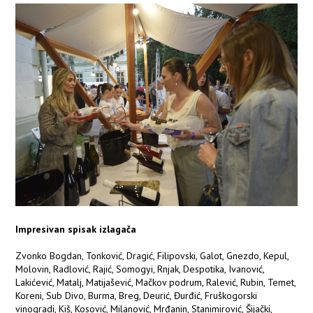
Impresivan spisak izlagača
Zvonko Bogdan, Tonković, Dragić, Filipovski, Galot, Gnezdo, Kepul,
Molovin, Radlović, Rajić, Somogyi, Rnjak, Despotika, Ivanović,
Lakićević, Matalj, Matijašević, Mačkov podrum, Ralević, Rubin, Temet,
Koreni, Sub Divo, Burma, Breg, Deurić, Đurđić, Fruškogorski
vinogradi, Kiš, Kosović, Milanović, Mrđanin, Stanimirović, Šijački,