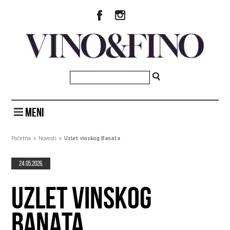
MENI
Početna
»
Novosti
»
Uzlet vinskog Banata
24.05.2026.
UZLET VINSKOG
BANATA