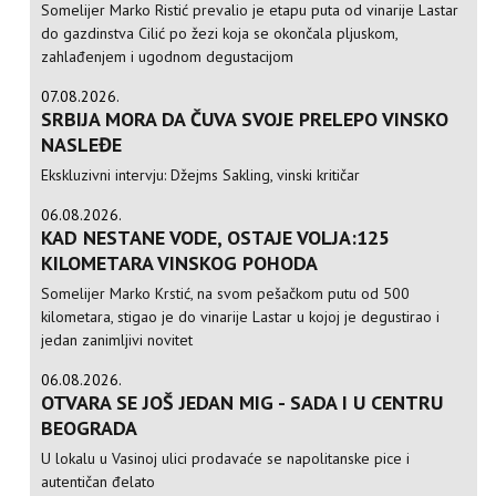
Somelijer Marko Ristić prevalio je etapu puta od vinarije Lastar
do gazdinstva Cilić po žezi koja se okončala pljuskom,
zahlađenjem i ugodnom degustacijom
07.08.2026.
SRBIJA MORA DA ČUVA SVOJE PRELEPO VINSKO
NASLEĐE
Ekskluzivni intervju: Džejms Sakling, vinski kritičar
06.08.2026.
KAD NESTANE VODE, OSTAJE VOLJA:125
KILOMETARA VINSKOG POHODA
Somelijer Marko Krstić, na svom pešačkom putu od 500
kilometara, stigao je do vinarije Lastar u kojoj je degustirao i
jedan zanimljivi novitet
06.08.2026.
OTVARA SE JOŠ JEDAN MIG - SADA I U CENTRU
BEOGRADA
U lokalu u Vasinoj ulici prodavaće se napolitanske pice i
autentičan đelato