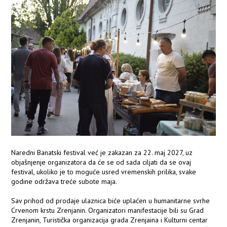
Naredni Banatski festival već je zakazan za 22. maj 2027, uz
objašnjenje organizatora da će se od sada ciljati da se ovaj
festival, ukoliko je to moguće usred vremenskih prilika, svake
godine održava treće subote maja.
Sav prihod od prodaje ulaznica biće uplaćen u humanitarne svrhe
Crvenom krstu Zrenjanin. Organizatori manifestacije bili su Grad
Zrenjanin, Turistička organizacija grada Zrenjaina i Kulturni centar