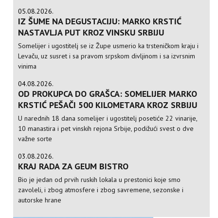
05.08.2026.
IZ ŠUME NA DEGUSTACIJU: MARKO KRSTIĆ
NASTAVLJA PUT KROZ VINSKU SRBIJU
Somelijer i ugostitelj se iz Župe usmerio ka trsteničkom kraju i
Levaču, uz susret i sa pravom srpskom divljinom i sa izvrsnim
vinima
04.08.2026.
OD PROKUPCA DO GRAŠCA: SOMELIJER MARKO
KRSTIĆ PEŠAČI 500 KILOMETARA KROZ SRBIJU
U narednih 18 dana somelijer i ugostitelj posetiće 22 vinarije,
10 manastira i pet vinskih rejona Srbije, podižući svest o dve
važne sorte
03.08.2026.
KRAJ RADA ZA GEUM BISTRO
Bio je jedan od prvih ruskih lokala u prestonici koje smo
zavoleli, i zbog atmosfere i zbog savremene, sezonske i
autorske hrane