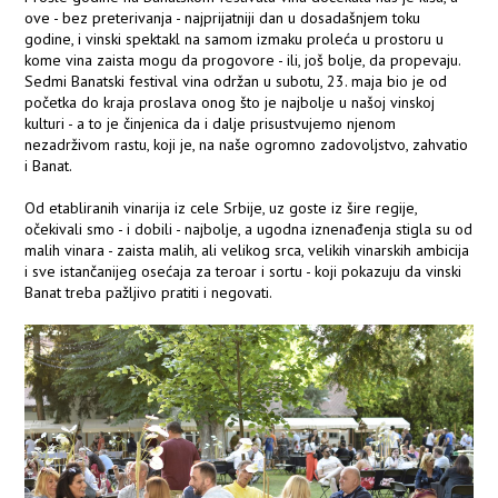
ove - bez preterivanja - najprijatniji dan u dosadašnjem toku
godine, i vinski spektakl na samom izmaku proleća u prostoru u
kome vina zaista mogu da progovore - ili, još bolje, da propevaju.
Sedmi Banatski festival vina održan u subotu, 23. maja bio je od
početka do kraja proslava onog što je najbolje u našoj vinskoj
kulturi - a to je činjenica da i dalje prisustvujemo njenom
nezadrživom rastu, koji je, na naše ogromno zadovoljstvo, zahvatio
i Banat.
Od etabliranih vinarija iz cele Srbije, uz goste iz šire regije,
očekivali smo - i dobili - najbolje, a ugodna iznenađenja stigla su od
malih vinara - zaista malih, ali velikog srca, velikih vinarskih ambicija
i sve istančanijeg osećaja za teroar i sortu - koji pokazuju da vinski
Banat treba pažljivo pratiti i negovati.