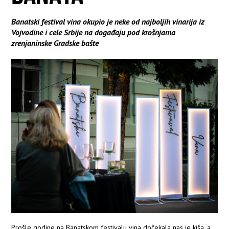
Banatski festival vina okupio je neke od najboljih vinarija iz
Vojvodine i cele Srbije na događaju pod krošnjama
zrenjaninske Gradske bašte
Prošle godine na Banatskom festivalu vina dočekala nas je kiša, a