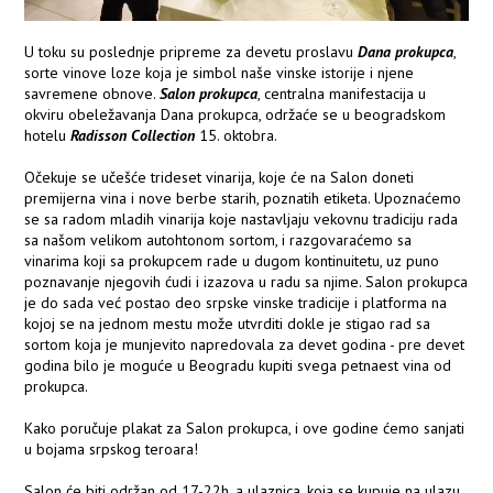
U toku su poslednje pripreme za devetu proslavu
Dana prokupca
,
sorte vinove loze koja je simbol naše vinske istorije i njene
savremene obnove.
Salon prokupca
, centralna manifestacija u
okviru obeležavanja Dana prokupca, održaće se u beogradskom
hotelu
Radisson Collection
15. oktobra.
Očekuje se učešće trideset vinarija, koje će na Salon doneti
premijerna vina i nove berbe starih, poznatih etiketa. Upoznaćemo
se sa radom mladih vinarija koje nastavljaju vekovnu tradiciju rada
sa našom velikom autohtonom sortom, i razgovaraćemo sa
vinarima koji sa prokupcem rade u dugom kontinuitetu, uz puno
poznavanje njegovih ćudi i izazova u radu sa njime. Salon prokupca
je do sada već postao deo srpske vinske tradicije i platforma na
kojoj se na jednom mestu može utvrditi dokle je stigao rad sa
sortom koja je munjevito napredovala za devet godina - pre devet
godina bilo je moguće u Beogradu kupiti svega petnaest vina od
prokupca.
Kako poručuje plakat za Salon prokupca, i ove godine ćemo sanjati
u bojama srpskog teroara!
Salon će biti održan od 17-22h, a ulaznica, koja se kupuje na ulazu,