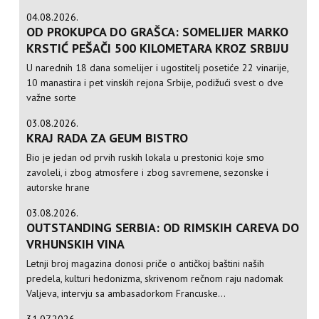
04.08.2026.
OD PROKUPCA DO GRAŠCA: SOMELIJER MARKO
KRSTIĆ PEŠAČI 500 KILOMETARA KROZ SRBIJU
U narednih 18 dana somelijer i ugostitelj posetiće 22 vinarije,
10 manastira i pet vinskih rejona Srbije, podižući svest o dve
važne sorte
03.08.2026.
KRAJ RADA ZA GEUM BISTRO
Bio je jedan od prvih ruskih lokala u prestonici koje smo
zavoleli, i zbog atmosfere i zbog savremene, sezonske i
autorske hrane
03.08.2026.
OUTSTANDING SERBIA: OD RIMSKIH CAREVA DO
VRHUNSKIH VINA
Letnji broj magazina donosi priče o antičkoj baštini naših
predela, kulturi hedonizma, skrivenom rečnom raju nadomak
Valjeva, intervju sa ambasadorkom Francuske...
31.07.2026.