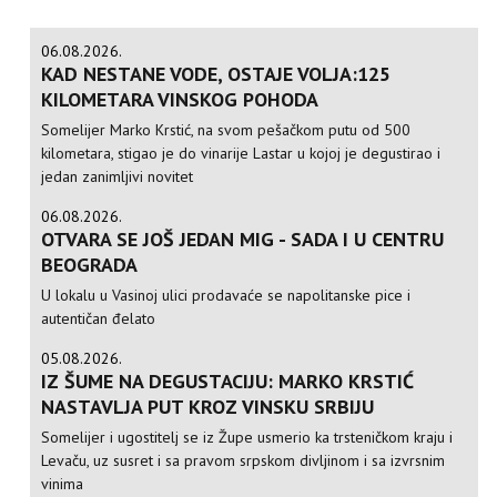
06.08.2026.
KAD NESTANE VODE, OSTAJE VOLJA:125
KILOMETARA VINSKOG POHODA
Somelijer Marko Krstić, na svom pešačkom putu od 500
kilometara, stigao je do vinarije Lastar u kojoj je degustirao i
jedan zanimljivi novitet
06.08.2026.
OTVARA SE JOŠ JEDAN MIG - SADA I U CENTRU
BEOGRADA
U lokalu u Vasinoj ulici prodavaće se napolitanske pice i
autentičan đelato
05.08.2026.
IZ ŠUME NA DEGUSTACIJU: MARKO KRSTIĆ
NASTAVLJA PUT KROZ VINSKU SRBIJU
Somelijer i ugostitelj se iz Župe usmerio ka trsteničkom kraju i
Levaču, uz susret i sa pravom srpskom divljinom i sa izvrsnim
vinima