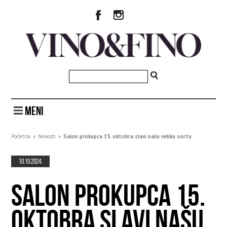
MENI
Početna
»
Novosti
»
Salon prokupca 15. oktobra slavi našu veliku sortu
10.10.2024.
SALON PROKUPCA 15.
OKTOBRA SLAVI NAŠU