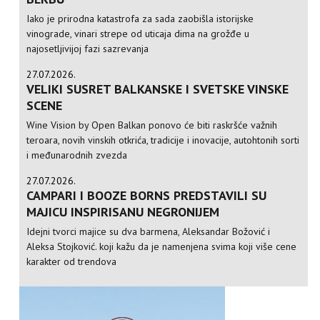
Iako je prirodna katastrofa za sada zaobišla istorijske
vinograde, vinari strepe od uticaja dima na grožđe u
najosetljivijoj fazi sazrevanja
27.07.2026.
VELIKI SUSRET BALKANSKE I SVETSKE VINSKE
SCENE
Wine Vision by Open Balkan ponovo će biti raskršće važnih
teroara, novih vinskih otkrića, tradicije i inovacije, autohtonih sorti
i međunarodnih zvezda
27.07.2026.
CAMPARI I BOOZE BORNS PREDSTAVILI SU
MAJICU INSPIRISANU NEGRONIJEM
Idejni tvorci majice su dva barmena, Aleksandar Božović i
Aleksa Stojković. koji kažu da je namenjena svima koji više cene
karakter od trendova