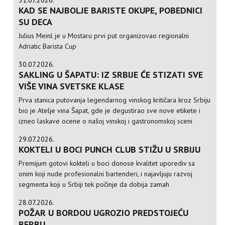
KAD SE NAJBOLJE BARISTE OKUPE, POBEDNICI
SU DECA
Julius Meinl je u Mostaru prvi put organizovao regionalni
Adriatic Barista Cup
30.07.2026.
SAKLING U ŠAPATU: IZ SRBIJE ĆE STIZATI SVE
VIŠE VINA SVETSKE KLASE
Prva stanica putovanja legendarnog vinskog kritičara kroz Srbiju
bio je Atelje vina Šapat, gde je degustirao sve nove etikete i
izneo laskave ocene o našoj vinskoj i gastronomskoj sceni
29.07.2026.
KOKTELI U BOCI PUNCH CLUB STIŽU U SRBIJU
Premijum gotovi kokteli u boci donose kvalitet uporediv sa
onim koji nude profesionalni bartenderi, i najavljuju razvoj
segmenta koji u Srbiji tek počinje da dobija zamah
28.07.2026.
POŽAR U BORDOU UGROZIO PREDSTOJEĆU
BERBU