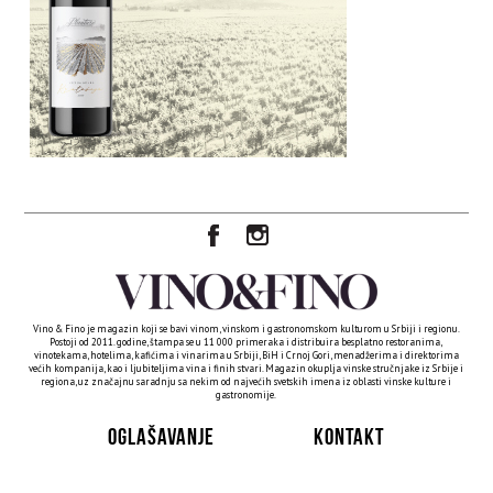
Vino & Fino je magazin koji se bavi vinom, vinskom i gastronomskom kulturom u Srbiji i regionu.
Postoji od 2011. godine, štampa se u 11 000 primeraka i distribuira besplatno restoranima,
vinotekama, hotelima, kafićima i vinarima u Srbiji, BiH i Crnoj Gori, menadžerima i direktorima
većih kompanija, kao i ljubiteljima vina i finih stvari. Magazin okuplja vinske stručnjake iz Srbije i
regiona, uz značajnu saradnju sa nekim od najvećih svetskih imena iz oblasti vinske kulture i
gastronomije.
OGLAŠAVANJE
KONTAKT