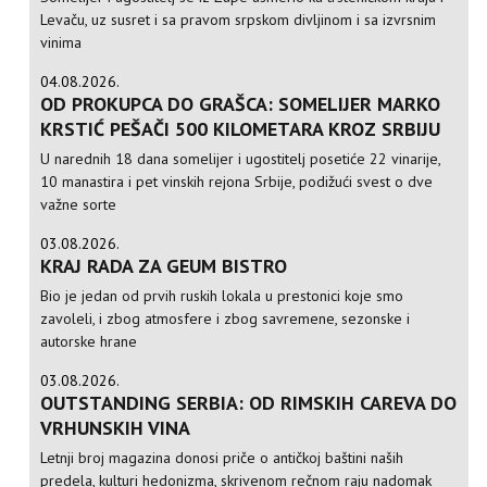
Levaču, uz susret i sa pravom srpskom divljinom i sa izvrsnim
vinima
04.08.2026.
OD PROKUPCA DO GRAŠCA: SOMELIJER MARKO
KRSTIĆ PEŠAČI 500 KILOMETARA KROZ SRBIJU
U narednih 18 dana somelijer i ugostitelj posetiće 22 vinarije,
10 manastira i pet vinskih rejona Srbije, podižući svest o dve
važne sorte
03.08.2026.
KRAJ RADA ZA GEUM BISTRO
Bio je jedan od prvih ruskih lokala u prestonici koje smo
zavoleli, i zbog atmosfere i zbog savremene, sezonske i
autorske hrane
03.08.2026.
OUTSTANDING SERBIA: OD RIMSKIH CAREVA DO
VRHUNSKIH VINA
Letnji broj magazina donosi priče o antičkoj baštini naših
predela, kulturi hedonizma, skrivenom rečnom raju nadomak