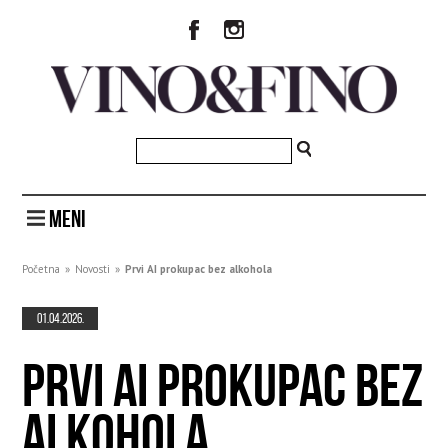
MENI
Početna
»
Novosti
»
Prvi AI prokupac bez alkohola
01.04.2026.
PRVI AI PROKUPAC BEZ
ALKOHOLA