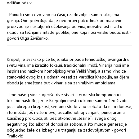
odličan odziv:
- Ponudili smo ovo vino na čašu, i zadovoljna sam reakcijama
gostiju. One potvrđuju da je ovo pravi put: odmak od masovne
proizvodnje i ustaljenih očekivanja od vina, inovativnost i rad u
skladu sa težnjama mlađe publike, one koja nosi vinsku budućnost -
govori Olga Živičenko.
Krepolj je svakako piće koje, iako pripada tehnološkoj avangardi u
svetu vina, ima izrazito lokalni, tradicionalni imidž. Vinarija nosi ime
inspirisano nazivom homoljskog vrha Veliki Vranj, a samo vino će
stanovnici ovog kraja odmah vezati za varošicu Krepoljin, na čijem
obodu je smeštena butik vinarija sa zanimljivim ambicijama.
- Ime našeg vina sugeriše dve stvari - teroarsku komponentu i
lokalno nasleđe, jer je Krepoljin mesto u kome sam počeo životni
put, i okrepu i krepkost, sve ono što bi vino trebalo da nam donese,
i to možda još i više u ovoj bezalkoholnoj varijanti, punoj aroma
klasičnog prokupca, ali bez alkoholne „težine“ i svega onog
negativnog što alkohol donosi sa sobom, a što mlade generacije
očigledno žele da izbegnu u traganju za zadovoljstvom - govori
Trailović.