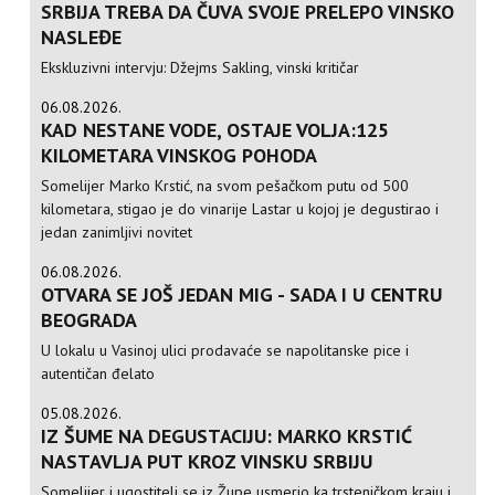
SRBIJA TREBA DA ČUVA SVOJE PRELEPO VINSKO
NASLEĐE
Ekskluzivni intervju: Džejms Sakling, vinski kritičar
06.08.2026.
KAD NESTANE VODE, OSTAJE VOLJA:125
KILOMETARA VINSKOG POHODA
Somelijer Marko Krstić, na svom pešačkom putu od 500
kilometara, stigao je do vinarije Lastar u kojoj je degustirao i
jedan zanimljivi novitet
06.08.2026.
OTVARA SE JOŠ JEDAN MIG - SADA I U CENTRU
BEOGRADA
U lokalu u Vasinoj ulici prodavaće se napolitanske pice i
autentičan đelato
05.08.2026.
IZ ŠUME NA DEGUSTACIJU: MARKO KRSTIĆ
NASTAVLJA PUT KROZ VINSKU SRBIJU
Somelijer i ugostitelj se iz Župe usmerio ka trsteničkom kraju i