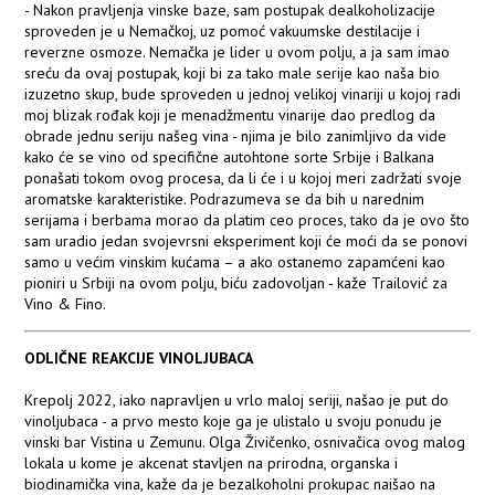
- Nakon pravljenja vinske baze, sam postupak dealkoholizacije
sproveden je u Nemačkoj, uz pomoć vakuumske destilacije i
reverzne osmoze. Nemačka je lider u ovom polju, a ja sam imao
sreću da ovaj postupak, koji bi za tako male serije kao naša bio
izuzetno skup, bude sproveden u jednoj velikoj vinariji u kojoj radi
moj blizak rođak koji je menadžmentu vinarije dao predlog da
obrade jednu seriju našeg vina - njima je bilo zanimljivo da vide
kako će se vino od specifične autohtone sorte Srbije i Balkana
ponašati tokom ovog procesa, da li će i u kojoj meri zadržati svoje
aromatske karakteristike. Podrazumeva se da bih u narednim
serijama i berbama morao da platim ceo proces, tako da je ovo što
sam uradio jedan svojevrsni eksperiment koji će moći da se ponovi
samo u većim vinskim kućama – a ako ostanemo zapamćeni kao
pioniri u Srbiji na ovom polju, biću zadovoljan - kaže Trailović za
Vino & Fino.
ODLIČNE REAKCIJE VINOLJUBACA
Krepolj 2022, iako napravljen u vrlo maloj seriji, našao je put do
vinoljubaca - a prvo mesto koje ga je ulistalo u svoju ponudu je
vinski bar Vistina u Zemunu. Olga Živičenko, osnivačica ovog malog
lokala u kome je akcenat stavljen na prirodna, organska i
biodinamička vina, kaže da je bezalkoholni prokupac naišao na