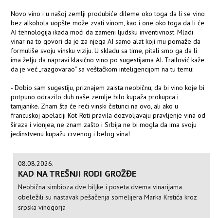
Novo vino i u našoj zemlji produbiće dileme oko toga da li se vino
bez alkohola uopšte može zvati vinom, kao i one oko toga da li će
AI tehnologija ikada moći da zameni ljudsku inventivnost. Mladi
vinar na to govori da je za njega AI samo alat koji mu pomaže da
formuliše svoju vinsku viziju. U skladu sa time, pitali smo ga da li
ima želju da napravi klasično vino po sugestijama AI. Trailović kaže
da je već „razgovarao“ sa veštačkom inteligencijom na tu temu:
- Dobio sam sugestiju, priznajem zaista neobičnu, da bi vino koje bi
potpuno odrazilo duh naše zemlje bilo kupaža prokupca i
tamjanike. Znam šta će reći vinski čistunci na ovo, ali ako u
francuskoj apelaciji Kot-Roti pravila dozvoljavaju pravljenje vina od
širaza i vionjea, ne znam zašto i Srbija ne bi mogla da ima svoju
jedinstvenu kupažu crvenog i belog vina!
08.08.2026.
KAD NA TREŠNJI RODI GROŽĐE
Neobična simbioza dve biljke i poseta dvema vinarijama
obeležili su nastavak pešačenja somelijera Marka Krstića kroz
srpska vinogorja