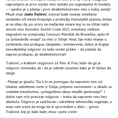
napravljeno je prvo srpsko vino nastalo po sugestijama AI modela
– i ujedno je u pitanju i prvo dealkoholizovano vino u našoj zemlji!
Mladi vinar
Janko Trailović
, osnivač butik vinarije smeštene
nedaleko od mesta Krepoljin u podnožju Homoljskih planina, došao
je na ideju da, po uzoru na mađarske vinare koji su na sličan način
stvorili vino
Kancellar SomlAI Cuvee 2021,
ovenčano velikom
nagradom na ocenjivanju Concours Mondial de Bruxelles, upita AI
za “pobednički recept” za vino iz Srbije. Vinar, čije malo imanje u
sortimentu ima prokupac, tamjaniku i smederevku, dobio je krajnje
nesvakidašnji odgovor za naše vinske prilike – da pokuša da
napravi prokupac, ali dealkoholizovan!
Trailović, u kratkom razgovoru za Vino & Fino, kaže da ga je
odgovor iznenadio, ali i da je odmah razumeo kako je AI došao do
njega:
- Pitanje je glasilo: “Da li bi mi pomogao da napravim vino od
lokalne, autohtone sorte iz Srbije, potpuno savremeno i u skladu sa
svetskim trendovima, i prilagođeno ukusu mlađih generacija?” I
dobio sam vrlo precizan odgovor – treba da napravim vino bez
alkohola. Odgovor je sadržavao i određene tehnološke sugestije, a
imao sam sreću da mogu da ih sprovedem u delo – govori
Trailović, koji je, kako kaže, imao i puno sreće: