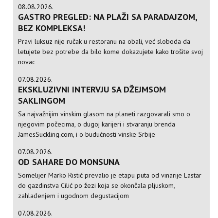
08.08.2026.
GASTRO PREGLED: NA PLAŽI SA PARADAJZOM,
BEZ KOMPLEKSA!
Pravi luksuz nije ručak u restoranu na obali, već sloboda da
letujete bez potrebe da bilo kome dokazujete kako trošite svoj
novac
07.08.2026.
EKSKLUZIVNI INTERVJU SA DŽEJMSOM
SAKLINGOM
Sa najvažnijim vinskim glasom na planeti razgovarali smo o
njegovim počecima, o dugoj karijeri i stvaranju brenda
JamesSuckling.com, i o budućnosti vinske Srbije
07.08.2026.
OD SAHARE DO MONSUNA
Somelijer Marko Ristić prevalio je etapu puta od vinarije Lastar
do gazdinstva Cilić po žezi koja se okončala pljuskom,
zahlađenjem i ugodnom degustacijom
07.08.2026.