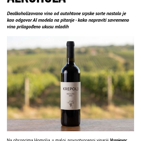
Dealkoholizovano vino od autohtone srpske sorte nastalo je
kao odgovor AI modela na pitanje - kako napraviti savremeno
vino prilagođeno ukusu mladih
Na obroncima Homolja, u maloj, novootvorenoj vinariji
Vranjevac
,