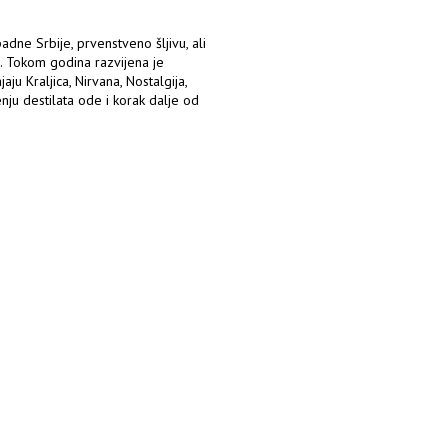
adne Srbije, prvenstveno šljivu, ali
ća. Tokom godina razvijena je
ju Kraljica, Nirvana, Nostalgija,
enju destilata ode i korak dalje od