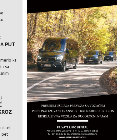
se
to
:
A PUT
usmerio ka
t i sa
rsnim
:
Ć
 KROZ
stitelj
i pet