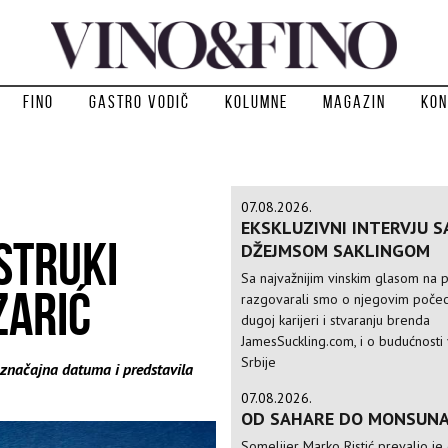
Fino
Gastro vodič
Kolumne
Magazin
Kon
07.08.2026.
EKSKLUZIVNI INTERVJU S
STRUKI
DŽEJMSOM SAKLINGOM
Sa najvažnijim vinskim glasom na p
ZARIĆ
razgovarali smo o njegovim počec
dugoj karijeri i stvaranju brenda
JamesSuckling.com, i o budućnosti 
Srbije
i značajna datuma i predstavila
07.08.2026.
OD SAHARE DO MONSUN
Somelijer Marko Ristić prevalio je