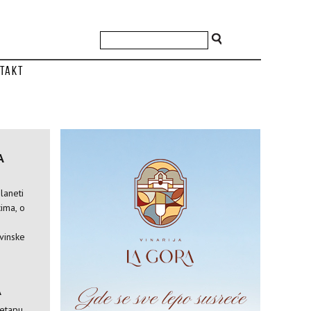
takt
A
laneti
ima, o
vinske
A
 etapu