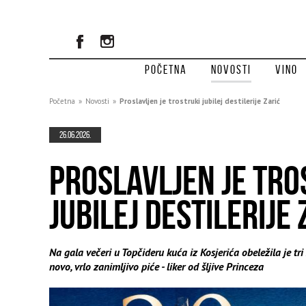
Početna
Novosti
Vino
Početna
»
Novosti
»
Proslavljen je trostruki jubilej destilerije Zarić
26.06.2026.
PROSLAVLJEN JE TRO
JUBILEJ DESTILERIJE 
Na gala večeri u Topčideru kuća iz Kosjerića obeležila je tr
novo, vrlo zanimljivo piće - liker od šljive Princeza