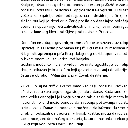
Kraljice, i dvadeset godina od obnove: destilerija
Zarić
je zaist
proslavu održanu u restoranu Topčiderac u Beogradu. U izuze
večera za prijatelje jedne od najpoznatijih destilerija u Srbiji
složen put koji je destilerija Zarić prešla do današnjeg polož
scene, za upućivanje reči zahvalnosti onima koji su im pomagal
pića - vrhunskog likera od šljive pod nazivom Princeza.
Domaćini nisu dugo govorili, prepustivši goste uživanju uz rakije
isprativši ih sa lepim poklonima uključujuči i male, numerisane 
Srbiji - ultrapremijum pića Kralj, dobijenog destilacijom vina od 
bliskom onom koji se koristi kod konjaka.
Gostima, među kojima smo videli i poznate ugostitelje, someli
druge, prikazan je kratak film koji govori o stvaranju destilerije 
čega se obratio i
Milan Zarić
, prvi čovek destilerije:
- Ovaj jubilej ne doživljavamo samo kao našu proslavu već kao z
učestvovali u stvaranju onoga što je rakija danas. Kada smo pre
smo veliku energiju i još veću veru da rakija zaslužuje mesto k
nacionalni brend može ponovo da zadobije poštovanje i da sta
pićima sveta. Danas sa ponosom možemo da kažemo da smo zaj
u rakiju i pokazali da tradicija i vrhunski kvalitet mogu da idu z
samo piće, već deo našeg identiteta, kulture i nasleđa - rekao 
u kući koju vodi ostali verni istoj ideji.