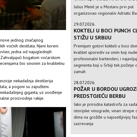
Julius Meinl je u Mostaru prvi put
organizovao regionalni Adriatic Ba
29.07.2026.
KOKTELI U BOCI PUNCH C
STIŽU U SRBIJU
 obnove jednog značajnog
Premijum gotovi kokteli u boci do
ih voćnih destilata. Njeni koreni
ovlen, jedna od najuglednijih
kvalitet uporediv sa onim koji nud
e. Zahvaljujući bogatom voćarskom
profesionalni bartenderi, i najavlju
decenijama bio sinonim za kvalitetnu
segmenta koji u Srbiji tek počinje 
zamah
zicije nekadašnja destilerija
28.07.2026.
ala, a pogoni su zapušteni.
POŽAR U BORDOU UGROZ
i nekadašnjeg giganta, uz uvođenje
PREDSTOJEĆU BERBU
alne proizvodnje rakije.
Iako je prirodna katastrofa za sad
istorijske vinograde, vinari strepe 
dima na grožđe u najosetljivijoj faz
sazrevanja