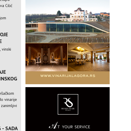
va Cilić
ijom
VOJE
E
 vinski
AJE
VINSKOG
pešačkom
o vinarije
 zanimljivi
 - SADA