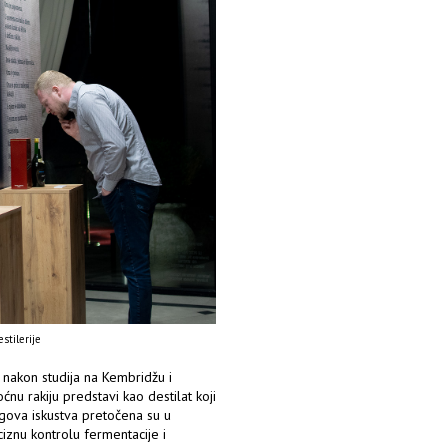
stilerije
 nakon studija na Kembridžu i
ćnu rakiju predstavi kao destilat koji
gova iskustva pretočena su u
ciznu kontrolu fermentacije i