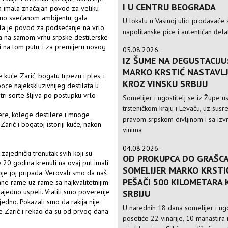
I U CENTRU BEOGRADA
a imala značajan povod za veliku
tno svečanom ambijentu, gala
U lokalu u Vasinoj ulici prodavaće 
 bila je povod za podsećanje na vrlo
napolitanske pice i autentičan đela
aja na samom vrhu srpske destilerske
i na tom putu, i za premijeru novog
05.08.2026.
IZ ŠUME NA DEGUSTACIJU
MARKO KRSTIĆ NASTAVLJ
 kuće Zarić, bogatu trpezu i ples, i
KROZ VINSKU SRBIJU
boce najekskluzivnijeg destilata u
tri sorte šljiva po postupku vrlo
Somelijer i ugostitelj se iz Župe 
trsteničkom kraju i Levaču, uz susre
jere, kolege destilere i mnoge
pravom srpskom divljinom i sa izv
Zarić i bogatoj istoriji kuće, nakon
vinima
04.08.2026.
ajednički trenutak svih koji su
OD PROKUPCA DO GRAŠCA
 20 godina krenuli na ovaj put imali
SOMELIJER MARKO KRSTI
oje joj pripada. Verovali smo da naš
PEŠAČI 500 KILOMETARA
ne rame uz rame sa najkvalitetnijim
edno uspeli. Vratili smo poverenje
SRBIJU
ajedno. Pokazali smo da rakija nije
U narednih 18 dana somelijer i ugo
je Zarić i rekao da su od prvog dana
posetiće 22 vinarije, 10 manastira 