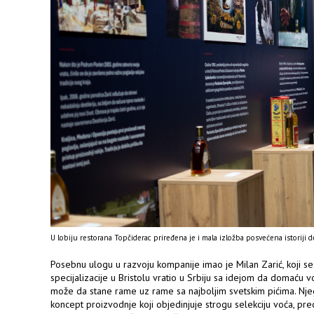
U lobiju restorana Topčiderac priređena je i mala izložba posvećena istoriji de
Posebnu ulogu u razvoju kompanije imao je Milan Zarić, koji se
specijalizacije u Bristolu vratio u Srbiju sa idejom da domaću vo
može da stane rame uz rame sa najboljim svetskim pićima. Nje
koncept proizvodnje koji objedinjuje strogu selekciju voća, pre