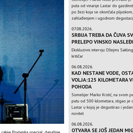
puta od vinarije Lastar do gazdinst
po žezi koja se okončala pljuskom,
zahlađenjem i ugodnom degustac
07.08.2026.
SRBIJA TREBA DA ČUVA S
PRELEPO VINSKO NASLEĐ
Ekskluzivni intervju: Džejms Sakling,
kritičar
06.08.2026.
KAD NESTANE VODE, OST
VOLJA:125 KILOMETARA 
POHODA
Somelijer Marko Krstić, na svom 
putu od 500 kilometara, stigao je d
Lastar u kojoj je degustirao i jedan
novitet
06.08.2026.
OTVARA SE JOŠ JEDAN MIG
rakije Povlenka specijal, današnje