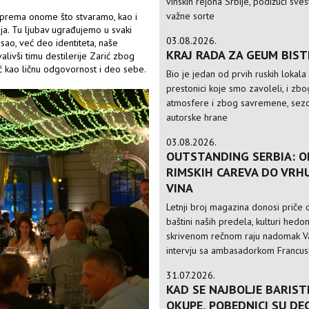
vinskih rejona Srbije, podižući sve
važne sorte
ju prema onome što stvaramo, kao i
ja. Tu ljubav ugrađujemo u svaki
03.08.2026.
osao, već deo identiteta, naše
KRAJ RADA ZA GEUM BIS
alivši timu destilerije Zarić zbog
ć kao ličnu odgovornost i deo sebe.
Bio je jedan od prvih ruskih lokala
prestonici koje smo zavoleli, i zbo
atmosfere i zbog savremene, sezo
autorske hrane
03.08.2026.
OUTSTANDING SERBIA: O
RIMSKIH CAREVA DO VRH
VINA
Letnji broj magazina donosi priče o
baštini naših predela, kulturi hedo
skrivenom rečnom raju nadomak Va
intervju sa ambasadorkom Francusk
31.07.2026.
KAD SE NAJBOLJE BARIST
OKUPE, POBEDNICI SU DE