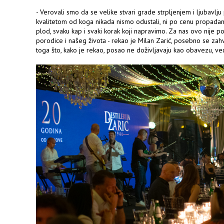
- Verovali smo da se velike stvari grade strpljenjem i ljubavl
kvalitetom od koga nikada nismo odustali, ni po cenu propadan
plod, svaku kap i svaki korak koji napravimo. Za nas ovo nije p
porodice i našeg života - rekao je Milan Zarić, posebno se zahv
toga što, kako je rekao, posao ne doživljavaju kao obavezu, ve