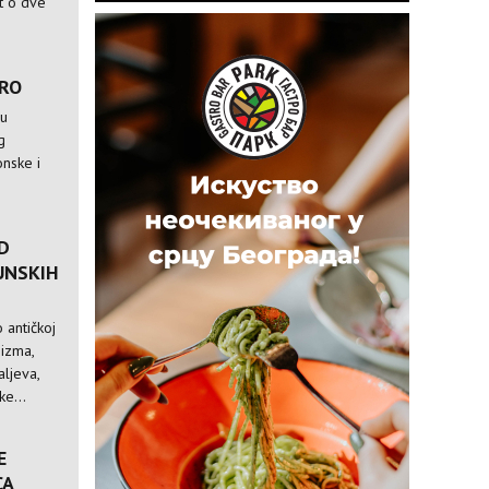
st o dve
TRO
 u
g
nske i
D
UNSKIH
 antičkoj
nizma,
ljeva,
e...
E
CA