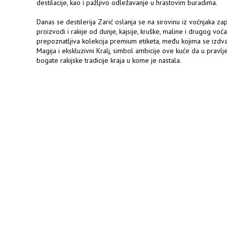
destilacije, kao i pažljivo odležavanje u hrastovim buradima.
Danas se destilerija Zarić oslanja se na sirovinu iz voćnjaka zap
proizvodi i rakije od dunje, kajsije, kruške, maline i drugog vo
prepoznatljiva kolekcija premium etiketa, među kojima se izdvaja
Magija i ekskluzivni Kralj, simbol ambicije ove kuće da u pravlj
bogate rakijske tradicije kraja u kome je nastala.