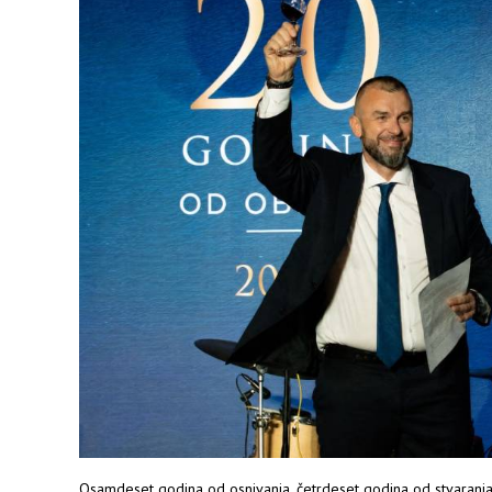
Osamdeset godina od osnivanja, četrdeset godina od stvaranja 