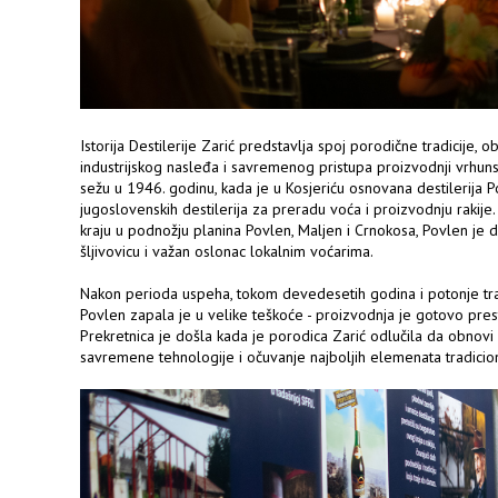
Istorija Destilerije Zarić predstavlja spoj porodične tradicije,
industrijskog nasleđa i savremenog pristupa proizvodnji vrhunsk
sežu u 1946. godinu, kada je u Kosjeriću osnovana destilerija P
jugoslovenskih destilerija za preradu voća i proizvodnju rakij
kraju u podnožju planina Povlen, Maljen i Crnokosa, Povlen je 
šljivovicu i važan oslonac lokalnim voćarima.
Nakon perioda uspeha, tokom devedesetih godina i potonje tran
Povlen zapala je u velike teškoće - proizvodnja je gotovo prest
Prekretnica je došla kada je porodica Zarić odlučila da obnov
savremene tehnologije i očuvanje najboljih elemenata tradicion