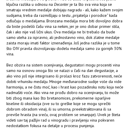
ključna razlika u odnosu na
Decanter
je ta što sva vina koja se
smatraju vrednim medalje dobijaju nagradu - ali, kako kažem svojim
sudijama, treba da razmišljaju o testu „prijatelja i porodice“ kada
odlučuju o medaljama. Bronzana medalja mora biti dovoljno dobra
da biste podelili čašu vina sa nekim, jer je ono dobar primer stila,
čak i ako nije vaš lični ukus. Ova medalja ne bi trebalo da bude
samo uteha za ispravno, ali jednostavno vino, dok zlatne medalje
zaista moraju imati faktor iznenađenja. Još jedna razlika je u tome
što OIV pravila dozvoljavaju dodelu medalja samo za gornjih 30%
vina.
Bez obzira na sistem ocenjivanja, degustatori mogu proceniti vina
samo na osnovu onoga što se nalazi u čaši na dan degustacije, a
ako vino još nije integrisano ili prolazi kroz fazu zatvorenosti, neće
dobiti vrhunsku medalju. Mnoge međunarodne sudije vole da vide
harmoniju, a ne čistu moć, kao i hrast kao pozadinsku notu koja neće
nadmašiti voće. Ako vina ne prođu dobro na ocenjivanju, to može
biti zbog mana kao što bretanomices, prekomerne isparljive
kiseline ili oksidacija (sve su to greške koje se mogu sprečiti
dobrom obradom vina), ili su umorna, preekstraktovana ili sa
previše hrasta (na sreću, ovaj problem se smanjuje). Uvek je šteta
videti sav taj pažljiv rad u vinogradu i pravljenju vina pokvaren
nedostatkom fokusa na detalje u procesu punjenja.