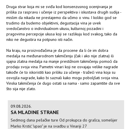
Druga stvar koja mi se sviđa kod konsenzusnog ocenjivanja je
prilika za raspravu i učenje iz perspektiva i iskustava drugih sudija -
mislim da nikada ne prestajemo da učimo o vinu. I koliko god se
trudimo da budemo objektivni, degustacija vina je uvek
svedočanstvo o individualnom ukusu, kulturnoj pozadini i
pragovima percepcije ukusa koji se razlikuju kod svakog, tako da
niko ne degustira na potpuno isti način.
Na kraju, na proizvođačima je da procene da li će im dobra
medalja na međunarodnom takmičenju (čak i ako nije zlatna) ili
sjajna zlatna medalja na manje prestižnom takmičenju pomoći da
prodaju svoja vina. Pametni vinari koji ne osvajaju velike nagrade
takođe će to iskoristiti kao priliku za učenje - tražeći vina koja su
osvojila nagrade, kako bi saznali kako mogu poboljšati svoja vina.
Vinska takmičenja će dugo ostati sa nama - samo zapamtite da sve
što sija nije zlato.
09.08.2026.
SA MLADINE STRANE
Sedmog dana pešačke ture Od prokupca do grašca, somelijer
Marko Krstić "upao" je na svadbu u Vinariji 27