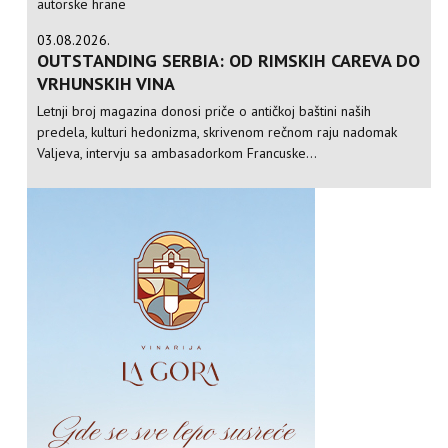
autorske hrane
03.08.2026.
OUTSTANDING SERBIA: OD RIMSKIH CAREVA DO
VRHUNSKIH VINA
Letnji broj magazina donosi priče o antičkoj baštini naših
predela, kulturi hedonizma, skrivenom rečnom raju nadomak
Valjeva, intervju sa ambasadorkom Francuske...