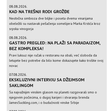
08.08.2026.
KAD NA TREŠNJI RODI GROŽĐE
Neobična simbioza dve biljke i poseta dvema vinarijama
obeležili su nastavak pešačenja somelijera Marka Krstića kroz
srpska vinogorja
08.08.2026.
GASTRO PREGLED: NA PLAŽI SA PARADAJZOM,
BEZ KOMPLEKSA!
Pravi luksuz nije ručak u restoranu na obali, već sloboda da
letujete bez potrebe da bilo kome dokazujete kako trošite svoj
novac
07.08.2026.
EKSKLUZIVNI INTERVJU SA DŽEJMSOM
SAKLINGOM
Sa najvažnijim vinskim glasom na planeti razgovarali smo o
njegovim počecima, o dugoj karijeri i stvaranju brenda
JamesSuckling.com, i o budućnosti vinske Srbije