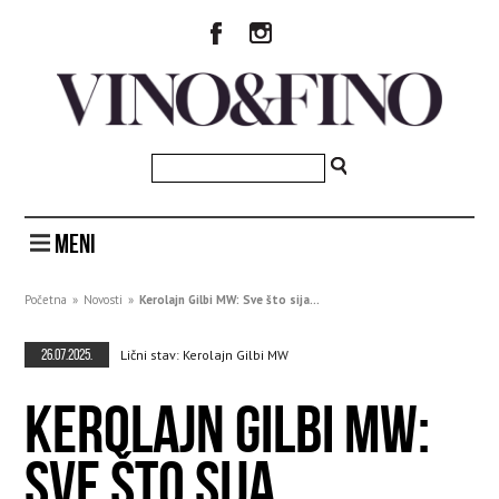
MENI
Početna
»
Novosti
»
Kerolajn Gilbi MW: Sve što sija...
26.07.2025.
Lični stav: Kerolajn Gilbi MW
KEROLAJN GILBI MW:
SVE ŠTO SIJA...