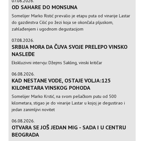
07.08.2026.
OD SAHARE DO MONSUNA
Somelijer Marko Ristić prevalio je etapu puta od vinarije Lastar
do gazdinstva Cilić po žezi koja se okončala pljuskom,
zahlađenjem i ugodnom degustacijom
07.08.2026.
SRBIJA MORA DA ČUVA SVOJE PRELEPO VINSKO
NASLEĐE
Ekskluzivni intervju: Džejms Sakling, vinski kritičar
06.08.2026.
KAD NESTANE VODE, OSTAJE VOLJA:125
KILOMETARA VINSKOG POHODA
Somelijer Marko Krstić, na svom pešačkom putu od 500
kilometara, stigao je do vinarije Lastar u kojoj je degustirao i
jedan zanimljivi novitet
06.08.2026.
OTVARA SE JOŠ JEDAN MIG - SADA I U CENTRU
BEOGRADA