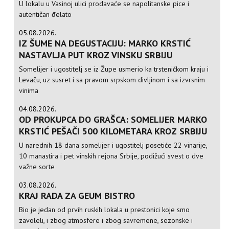
U lokalu u Vasinoj ulici prodavaće se napolitanske pice i
autentičan đelato
05.08.2026.
IZ ŠUME NA DEGUSTACIJU: MARKO KRSTIĆ
NASTAVLJA PUT KROZ VINSKU SRBIJU
Somelijer i ugostitelj se iz Župe usmerio ka trsteničkom kraju i
Levaču, uz susret i sa pravom srpskom divljinom i sa izvrsnim
vinima
04.08.2026.
OD PROKUPCA DO GRAŠCA: SOMELIJER MARKO
KRSTIĆ PEŠAČI 500 KILOMETARA KROZ SRBIJU
U narednih 18 dana somelijer i ugostitelj posetiće 22 vinarije,
10 manastira i pet vinskih rejona Srbije, podižući svest o dve
važne sorte
03.08.2026.
KRAJ RADA ZA GEUM BISTRO
Bio je jedan od prvih ruskih lokala u prestonici koje smo
zavoleli, i zbog atmosfere i zbog savremene, sezonske i