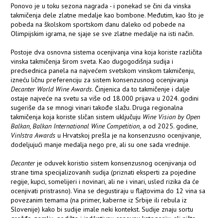
Ponovo je u toku sezona nagrada - i ponekad se čini da vinska
takmičenja dele zlatne medalje kao bombone. Međutim, kao što je
pobeda na školskom sportskom danu daleko od pobede na
Olimpijskim igrama, ne sjaje se sve zlatne medalje na isti način.
Postoje dva osnovna sistema ocenjivanja vina koja koriste različita
vinska takmičenja širom sveta. Kao dugogodišnja sudija i
predsednica panela na najvećem svetskom vinskom takmičenju,
izneću ličnu preferenciju za sistem konsenzusnog ocenjivanja
Decanter World Wine Awards
. Činjenica da to takmičenje i dalje
ostaje najveće na svetu sa više od 18.000 prijava u 2024. godini
sugeriše da se mnogi vinari takođe slažu. Druga regionalna
takmičenja koja koriste sličan sistem uključuju
Wine Vision by Open
Balkan
,
Balkan International Wine Competition
, a od 2025. godine,
VinIstra Awards
u Hrvatskoj prešla je na konsenzusno ocenjivanje,
dodeljujući manje medalja nego pre, ali su one sada vrednije.
Decanter
je oduvek koristio sistem konsenzusnog ocenjivanja od
strane tima specijalizovanih sudija (priznati eksperti za pojedine
regije, kupci, somelijeri i novinari, ali ne i vinari, usled rizika da će
ocenjivati pristrasno). Vina se degustiraju u flajtovima do 12 vina sa
povezanim temama (na primer, kaberne iz Srbije ili rebula iz
Slovenije) kako bi sudije imale neki kontekst. Sudije znaju sortu