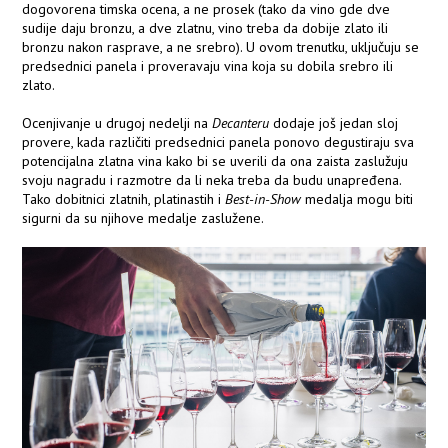
dogovorena timska ocena, a ne prosek (tako da vino gde dve
sudije daju bronzu, a dve zlatnu, vino treba da dobije zlato ili
bronzu nakon rasprave, a ne srebro). U ovom trenutku, uključuju se
predsednici panela i proveravaju vina koja su dobila srebro ili
zlato.
Ocenjivanje u drugoj nedelji na
Decanteru
dodaje još jedan sloj
provere, kada različiti predsednici panela ponovo degustiraju sva
potencijalna zlatna vina kako bi se uverili da ona zaista zaslužuju
svoju nagradu i razmotre da li neka treba da budu unapređena.
Tako dobitnici zlatnih, platinastih i
Best-in-Show
medalja mogu biti
sigurni da su njihove medalje zaslužene.