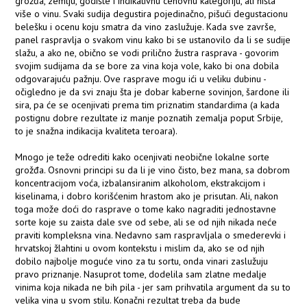
grožđa, zemlju, godište i indikativnu cenovnu kategoriju, ali ništa
više o vinu. Svaki sudija degustira pojedinačno, pišući degustacionu
belešku i ocenu koju smatra da vino zaslužuje. Kada sve završe,
panel raspravlja o svakom vinu kako bi se ustanovilo da li se sudije
slažu, a ako ne, obično se vodi prilično žustra rasprava - govorim
svojim sudijama da se bore za vina koja vole, kako bi ona dobila
odgovarajuću pažnju. Ove rasprave mogu ići u veliku dubinu -
očigledno je da svi znaju šta je dobar kaberne sovinjon, šardone ili
sira, pa će se ocenjivati prema tim priznatim standardima (a kada
postignu dobre rezultate iz manje poznatih zemalja poput Srbije,
to je snažna indikacija kvaliteta teroara).
Mnogo je teže odrediti kako ocenjivati neobične lokalne sorte
grožđa. Osnovni principi su da li je vino čisto, bez mana, sa dobrom
koncentracijom voća, izbalansiranim alkoholom, ekstrakcijom i
kiselinama, i dobro korišćenim hrastom ako je prisutan. Ali, nakon
toga može doći do rasprave o tome kako nagraditi jednostavne
sorte koje su zaista dale sve od sebe, ali se od njih nikada neće
praviti kompleksna vina. Nedavno sam raspravljala o smederevki i
hrvatskoj žlahtini u ovom kontekstu i mislim da, ako se od njih
dobilo najbolje moguće vino za tu sortu, onda vinari zaslužuju
pravo priznanje. Nasuprot tome, dodelila sam zlatne medalje
vinima koja nikada ne bih pila - jer sam prihvatila argument da su to
velika vina u svom stilu. Konačni rezultat treba da bude