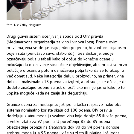
foto: Nic Crilly-Hargrave
Drugi glavni sistem ocenjivanja spada pod OIV pravila
(Međunarodna organizacija za vino i vinovu lozu). Prema ovim
pravilima, vina se degustiraju jedno po jedno, bez informacija osim
boje i stila (penušavo suvo, slatko itd.) i bez diskusije. Sudije
označavaju polja u tabeli kako bi došle do konačne ocene u
pokušaju da ocenjivanje vina učine objektivnijim, ali u praksi se prvo
odlučuje o oceni, a potom označavaju polja tako da se to uklopi u
već donet sud. Neke kategorije deluju proizvoljno, na primer, vina
dobijaju maksimalno 15 poena za izgled, a od sudija se očekuje da
dodele značajne poene za „iskrenost“, iako mi nije jasno kako je to
uopšte moguće kada ne znaju šta degustiraju.
Granice ocena za medalje su još jedna tačka rasprave - iako oba
sistema nominalno koriste skalu od 100 poena. OIV pravila
dodeljuju zlatnu medalju svakom vinu koje dobije 85 ili više poena,
a veliko zlato za 92 poena. U poređenju, 85 do 89 poena
obezbeđuje bronzu na
Decanteru
, dok 90 do 94 poena donose
srebrnu medalju, a 95 poena i više su zlato ili platina. Još jedna