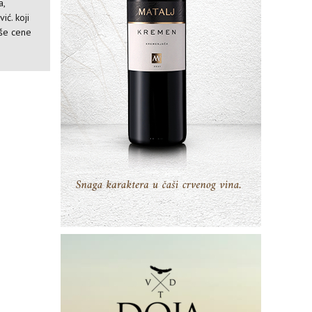
a,
ić. koji
iše cene