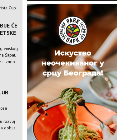
rista Cup
BIJE ĆE
VETSKE
og vinskog
ina Šapat,
 i izneo
LUB
nose
e
ju razvoj
da dobija