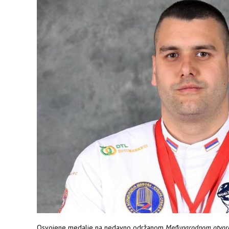
Osvojene medalje na nedavno održanom
Me
đunarodnom
otvo