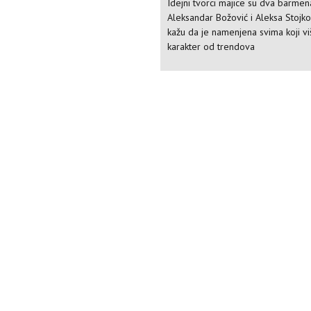
Idejni tvorci majice su dva barmen
Aleksandar Božović i Aleksa Stojkov
kažu da je namenjena svima koji v
karakter od trendova