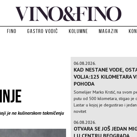
Fino
Gastro vodič
Kolumne
Magazin
Kon
06.08.2026.
KAD NESTANE VODE, OST
VOLJA:125 KILOMETARA 
POHODA
INJE
Somelijer Marko Krstić, na svom 
putu od 500 kilometara, stigao je d
Lastar u kojoj je degustirao i jedan
novitet
ji je na kulinarskom takmičenju
06.08.2026.
OTVARA SE JOŠ JEDAN MIG
I U CENTRU BEOGRADA