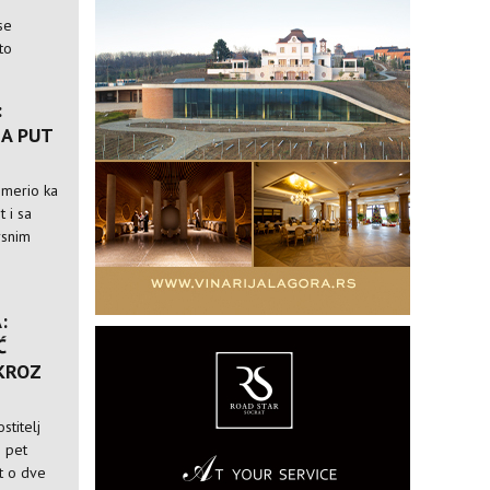
se
to
:
A PUT
usmerio ka
t i sa
rsnim
:
Ć
 KROZ
stitelj
i pet
st o dve