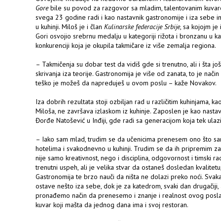
Gore
bile su povod za razgovor sa mladim, talentovanim kuv
svega 23 godine radi i kao nastavnik gastronomije i iza sebe i
u kuhinji. Miloš je i član
Kulinarske federacije Srbije
, sa kojojm j
Gori osvojio srebrnu medalju u kategoriji rižota i bronzanu u ka
konkurenciji koja je okupila takmičare iz više zemalja regiona.
– Takmičenja su dobar test da vidiš gde si trenutno, ali i šta 
skrivanja iza teorije. Gastronomija je više od zanata, to je nači
teško je možeš da napreduješ u ovom poslu – kaže Novakov.
Iza dobrih rezultata stoji ozbiljan rad u različitim kuhinjama, 
Miloša, ne završava izlaskom iz kuhinje. Zaposlen je kao nastav
Đorđe Natošević u Inđiji, gde radi sa generacijom koja tek ulaz
– Iako sam mlad, trudim se da učenicima prenesem ono što sam
hotelima i svakodnevno u kuhinji. Trudim se da ih pripremim z
nije samo kreativnost, nego i disciplina, odgovornost i timski ra
trenutni uspeh, ali je velika stvar da ostaneš dosledan kvalitetu,
Gastronomija te brzo nauči da ništa ne dolazi preko noći. Svaka
ostave nešto iza sebe, dok je za katedrom, svaki dan drugačiji,
pronađemo način da prenesemo i znanje i realnost ovog posla 
kuvar koji mašta da jednog dana ima i svoj restoran.