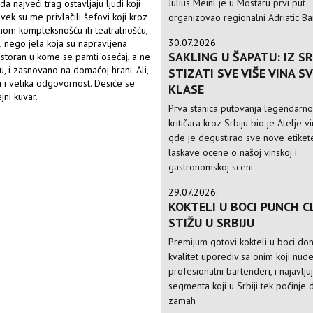
Julius Meinl je u Mostaru prvi put
a najveći trag ostavljaju ljudi koji
vek su me privlačili šefovi koji kroz
organizovao regionalni Adriatic Ba
nom kompleksnošću ili teatralnošću,
30.07.2026.
u, nego jela koja su napravljena
SAKLING U ŠAPATU: IZ SR
storan u kome se pamti osećaj, a ne
, i zasnovano na domaćoj hrani. Ali,
STIZATI SVE VIŠE VINA S
a i velika odgovornost. Desiće se
KLASE
ni kuvar.
Prva stanica putovanja legendarn
kritičara kroz Srbiju bio je Atelje v
gde je degustirao sve nove etikete
laskave ocene o našoj vinskoj i
gastronomskoj sceni
29.07.2026.
KOKTELI U BOCI PUNCH C
STIŽU U SRBIJU
Premijum gotovi kokteli u boci do
kvalitet uporediv sa onim koji nud
profesionalni bartenderi, i najavlju
segmenta koji u Srbiji tek počinje 
zamah