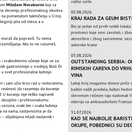
važne sorte
arom
Milošem Novakovim
koji sa
ma deceniju profesionalnog iskustva
03.08.2026.
e i na pomenutom takmičenju u Crnoj
KRAJ RADA ZA GEUM BIS
tegoriji jela od mesa, a u
Bio je jedan od prvih ruskih lokala
prestonici koje smo zavoleli, i zbo
još moraš da popraviš. Tu nema
atmosfere i zbog savremene, sezo
n razmišljanja. Ako to ne razumeš,
autorske hrane
03.08.2026.
OUTSTANDING SERBIA: O
kao i svakodnevno učenje koje se za
nik gastronomije u srednjoj školi Dr
RIMSKIH CAREVA DO VRH
i u svet profesionalne kuhinje.
VINA
Letnji broj magazina donosi priče o
 i sam učio kroz rad u restoranima,
a realnost, da razumeju da kuvanje
baštini naših predela, kulturi hedo
d. U kuvanju nije teško napraviti
skrivenom rečnom raju nadomak Va
 disciplini i profesionalizmu.
intervju sa ambasadorkom Francusk
 sezona, svaki tim i svaka kuhinja
 a na nama, nastavnicima je da
31.07.2026.
– objašnjava mladi nastavnik i
KAD SE NAJBOLJE BARIST
OKUPE, POBEDNICI SU DE