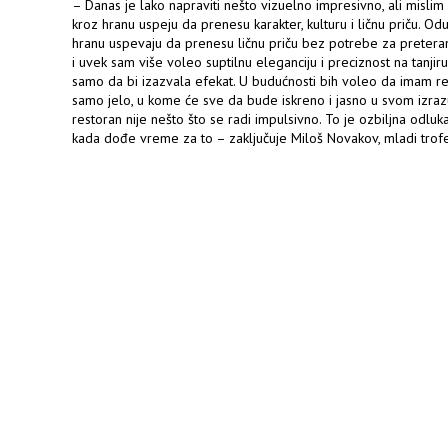
– Danas je lako napraviti nešto vizuelno impresivno, ali mislim d
kroz hranu uspeju da prenesu karakter, kulturu i ličnu priču. Odu
hranu uspevaju da prenesu ličnu priču bez potrebe za pretera
i uvek sam više voleo suptilnu eleganciju i preciznost na tanjir
samo da bi izazvala efekat. U budućnosti bih voleo da imam re
samo jelo, u kome će sve da bude iskreno i jasno u svom izrazu
restoran nije nešto što se radi impulsivno. To je ozbiljna odluk
kada dođe vreme za to – zaključuje Miloš Novakov, mladi trofej