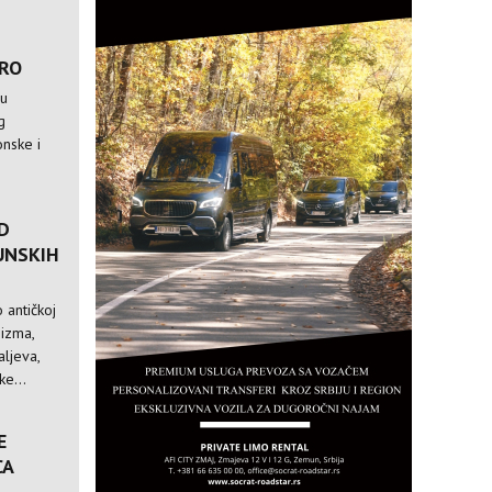
TRO
 u
g
nske i
D
UNSKIH
 antičkoj
nizma,
ljeva,
e...
E
CA