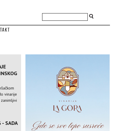
takt
AJE
VINSKOG
pešačkom
o vinarije
 zanimljivi
 - SADA