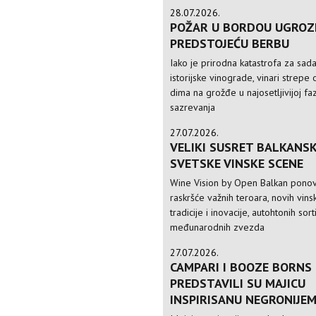
28.07.2026.
POŽAR U BORDOU UGROZ
PREDSTOJEĆU BERBU
Iako je prirodna katastrofa za sad
istorijske vinograde, vinari strepe 
dima na grožđe u najosetljivijoj faz
sazrevanja
27.07.2026.
VELIKI SUSRET BALKANSK
SVETSKE VINSKE SCENE
Wine Vision by Open Balkan ponov
raskršće važnih teroara, novih vinsk
tradicije i inovacije, autohtonih sorti
međunarodnih zvezda
27.07.2026.
CAMPARI I BOOZE BORNS
PREDSTAVILI SU MAJICU
INSPIRISANU NEGRONIJE