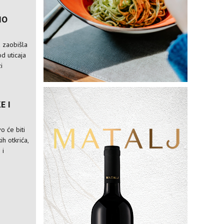
IO
a zaobišla
od uticaja
i
E I
o će biti
ih otkrića,
 i
M