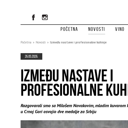
Početna
Novosti
Vino
Početna
»
Novosti
»
Između nastave i profesionalne kuhinje
26.05.2026.
IZMEĐU NASTAVE I
PROFESIONALNE KUH
Razgovarali smo sa Milošem Novakovim, mladim kuvarom ko
u Crnoj Gori osvojio dve medalje za Srbiju