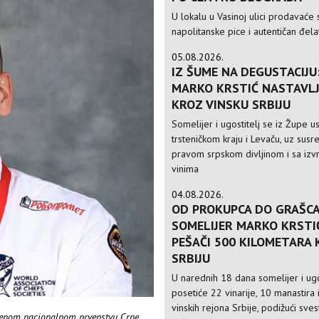
U lokalu u Vasinoj ulici prodavaće 
napolitanske pice i autentičan đela
05.08.2026.
IZ ŠUME NA DEGUSTACIJU
MARKO KRSTIĆ NASTAVLJ
KROZ VINSKU SRBIJU
Somelijer i ugostitelj se iz Župe 
trsteničkom kraju i Levaču, uz susre
pravom srpskom divljinom i sa izv
vinima
04.08.2026.
OD PROKUPCA DO GRAŠCA
SOMELIJER MARKO KRSTI
PEŠAČI 500 KILOMETARA
SRBIJU
U narednih 18 dana somelijer i ugo
posetiće 22 vinarije, 10 manastira 
vinskih rejona Srbije, podižući sve
renom nacionalnom prvenstvu Crne