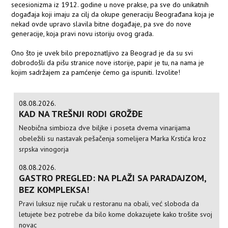
secesionizma iz 1912. godine u nove prakse, pa sve do unikatnih
događaja koji imaju za cilj da okupe generaciju Beograđana koja je
nekad ovde upravo slavila bitne događaje, pa sve do nove
generacije, koja pravi novu istoriju ovog grada.
Ono što je uvek bilo prepoznatljivo za Beograd je da su svi
dobrodošli da pišu stranice nove istorije, papir je tu, na nama je
kojim sadržajem za pamćenje ćemo ga ispuniti. Izvolite!
08.08.2026.
KAD NA TREŠNJI RODI GROŽĐE
Neobična simbioza dve biljke i poseta dvema vinarijama
obeležili su nastavak pešačenja somelijera Marka Krstića kroz
srpska vinogorja
08.08.2026.
GASTRO PREGLED: NA PLAŽI SA PARADAJZOM,
BEZ KOMPLEKSA!
Pravi luksuz nije ručak u restoranu na obali, već sloboda da
letujete bez potrebe da bilo kome dokazujete kako trošite svoj
novac