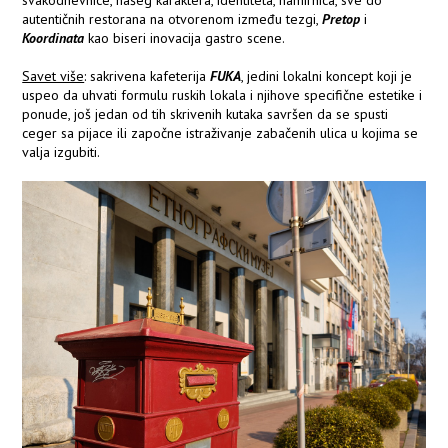
svakodnevnice, našeg karaktera, identiteta, namirnica, sve do
autentičnih restorana na otvorenom između tezgi,
Pretop
i
Koordinata
kao biseri inovacija gastro scene.
Savet više
: sakrivena kafeterija
FUKA
, jedini lokalni koncept koji je
uspeo da uhvati formulu ruskih lokala i njihove specifične estetike i
ponude, još jedan od tih skrivenih kutaka savršen da se spusti
ceger sa pijace ili započne istraživanje zabačenih ulica u kojima se
valja izgubiti.