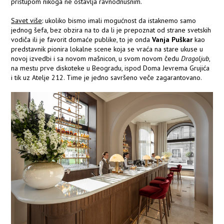
pristupom nikoga ne ostavlja ravnodnušnim.
Savet više
: ukoliko bismo imali mogućnost da istaknemo samo
jednog šefa, bez obzira na to da li je prepoznat od strane svetskih
vodiča ili je favorit domaće publike, to je onda
Vanja Puškar
kao
predstavnik pionira lokalne scene koja se vraća na stare ukuse u
novoj izvedbi i sa novom mašnicon, u svom novom čedu
Dragoljub
,
na mestu prve diskoteke u Beogradu, ispod Doma Jevrema Grujića
i tik uz Atelje 212. Time je jedno savršeno veče zagarantovano.