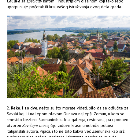
CaCaFe
sa
specialty
kafom i industrijskim dizajnom koji tako lepo
upotpunjuje početak ili kraj vašeg istraživanja ovog dela grada.
2.
Reke. I to dve
, nešto su što morate videti, bilo da se odlučite za
Savski kej ili na lepom plavom Dunavu najlepši Zemun, u kom se
smestilo bezbroj šarmantnih kafea, galerija, restorana, pa i ponovo
otvoren
Zavičajni muzej
čije zidove krase umetnički potpisi
italijanskih autora. Pijaca, i to ne bilo kakva već Zemunska kao srž