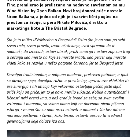
Fino, premijerno je prelistano na nedavno završenom sajmu
Wine Vision by Open Balkan. Novi broj donosi priče nastale
širom Balkana, a jedna od njih je i sasvim lični pogled na
prestonicu Srbije, iz pera Nikole Milovića, direktora
marketinga hotela The Bristol Belgrade.
Šta je to toliko IZVANredno u Beogradu? Osim što je on sam po sebi
izvan reda, izvan pravila, izvan očekivanja, uvek spreman da ih
nadmaši, da iznenadi, ostavi utisak, pruži emociju i ostavi zapisan trag
u sećanju kao mesto na koje se morate vratiti, kao pelcer koji morate
videti kako se razvija u nešto potpuno čarobno, jer to Beograd jeste.
Dovoljno tradicionalan, a potpuno moderan, prekriven patinom, a ipak
sa dovoljno sjaja, dovoljno ružan a previše lep, upravo ova eklektika ili
pre sinergija svih uticaja koji vekovima ostavljaju pečat, jeste ključ
priče koju on priča, jer to je novo merilo luksuza. Koliko autentičnosti i
ličnosti neki brend ima, a naš grad je brend za sebe, sa svim svojim
vrlinama i manama, sa svima nama koji na dnevnom nivou pišemo
istoriju, sve ono što su nam preci ostavili u amanet i što bez dileme
moramo poštovati i čuvati, kako bismo ostavili upravo tu vrednost
generacijama koje dolaze iza nas.