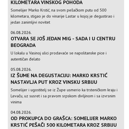
KILOMETARA VINSKOG POHODA
Somelijer Marko Krstić, na svom pešačkom putu od 500
kilometara, stigao je do vinarije Lastar u kojoj je degustirao i
jedan zanimljivi novitet
06.08.2026.
OTVARA SE JOŠ JEDAN MIG - SADA I U CENTRU
BEOGRADA
U lokalu u Vasinoj ulici prodavaće se napolitanske pice i
autentičan đelato
05.08.2026.
IZ ŠUME NA DEGUSTACIJU: MARKO KRSTIĆ
NASTAVLJA PUT KROZ VINSKU SRBIJU
Somelijer i ugostitelj se iz Župe usmerio ka trsteničkom kraju i
Levaču, uz susret i sa pravom srpskom divljinom i sa izvrsnim
vinima
04.08.2026.
OD PROKUPCA DO GRAŠCA: SOMELIJER MARKO
KRSTIĆ PEŠAČI 500 KILOMETARA KROZ SRBIJU