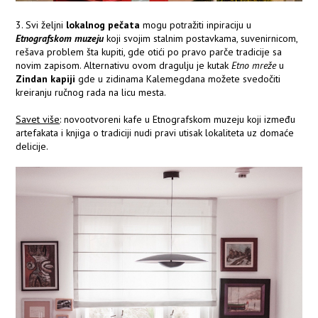
3. Svi željni
lokalnog pečata
mogu potražiti inpiraciju u
Etnografskom muzeju
koji svojim stalnim postavkama, suvenirnicom,
rešava problem šta kupiti, gde otići po pravo parče tradicije sa
novim zapisom. Alternativu ovom dragulju je kutak
Etno mreže
u
Zindan kapiji
gde u zidinama Kalemegdana možete svedočiti
kreiranju ručnog rada na licu mesta.
Savet više
: novootvoreni kafe u Etnografskom muzeju koji između
artefakata i knjiga o tradiciji nudi pravi utisak lokaliteta uz domaće
delicije.