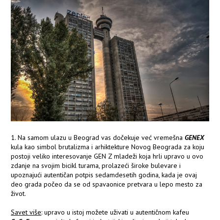
1. Na samom ulazu u Beograd vas dočekuje već vremešna
GENEX
kula kao simbol brutalizma i arhiktekture Novog Beograda za koju
postoji veliko interesovanje GEN Z mladeži koja hrli upravo u ovo
zdanje na svojim bicikl turama, prolazeći široke bulevare i
upoznajući autentičan potpis sedamdesetih godina, kada je ovaj
deo grada počeo da se od spavaonice pretvara u lepo mesto za
život.
Savet više
: upravo u istoj možete uživati u autentičnom kafeu