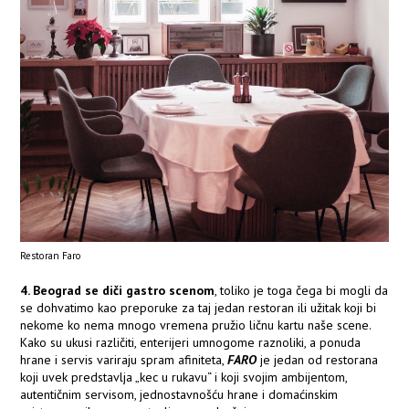
Restoran Faro
4. Beograd se diči gastro scenom
, toliko je toga čega bi mogli da
se dohvatimo kao preporuke za taj jedan restoran ili užitak koji bi
nekome ko nema mnogo vremena pružio ličnu kartu naše scene.
Kako su ukusi različiti, enterijeri umnogome raznoliki, a ponuda
hrane i servis variraju spram afiniteta,
FARO
je jedan od restorana
koji uvek predstavlja „kec u rukavu“ i koji svojim ambijentom,
autentičnim servisom, jednostavnošću hrane i domaćinskim