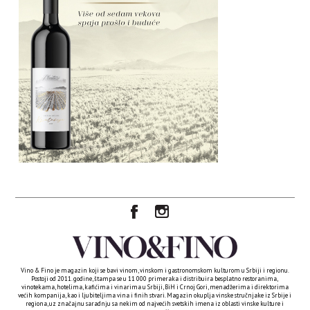
Vino & Fino je magazin koji se bavi vinom, vinskom i gastronomskom kulturom u Srbiji i regionu.
Postoji od 2011. godine, štampa se u 11 000 primeraka i distribuira besplatno restoranima,
vinotekama, hotelima, kafićima i vinarima u Srbiji, BiH i Crnoj Gori, menadžerima i direktorima
većih kompanija, kao i ljubiteljima vina i finih stvari. Magazin okuplja vinske stručnjake iz Srbije i
regiona, uz značajnu saradnju sa nekim od najvećih svetskih imena iz oblasti vinske kulture i