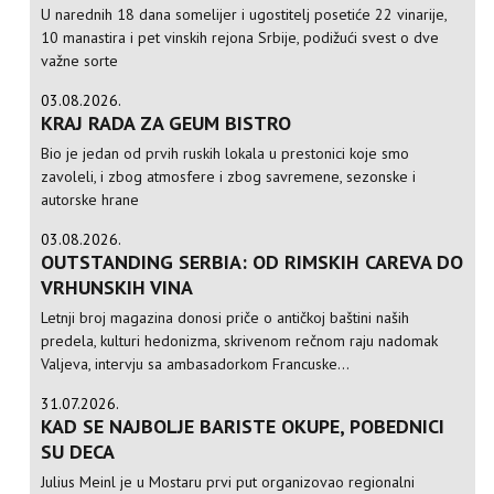
U narednih 18 dana somelijer i ugostitelj posetiće 22 vinarije,
10 manastira i pet vinskih rejona Srbije, podižući svest o dve
važne sorte
03.08.2026.
KRAJ RADA ZA GEUM BISTRO
Bio je jedan od prvih ruskih lokala u prestonici koje smo
zavoleli, i zbog atmosfere i zbog savremene, sezonske i
autorske hrane
03.08.2026.
OUTSTANDING SERBIA: OD RIMSKIH CAREVA DO
VRHUNSKIH VINA
Letnji broj magazina donosi priče o antičkoj baštini naših
predela, kulturi hedonizma, skrivenom rečnom raju nadomak
Valjeva, intervju sa ambasadorkom Francuske...
31.07.2026.
KAD SE NAJBOLJE BARISTE OKUPE, POBEDNICI
SU DECA
Julius Meinl je u Mostaru prvi put organizovao regionalni