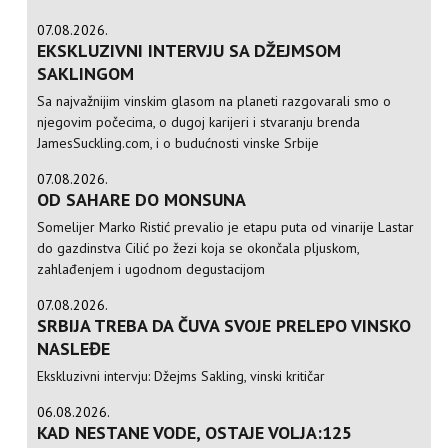
07.08.2026.
EKSKLUZIVNI INTERVJU SA DŽEJMSOM
SAKLINGOM
Sa najvažnijim vinskim glasom na planeti razgovarali smo o
njegovim počecima, o dugoj karijeri i stvaranju brenda
JamesSuckling.com, i o budućnosti vinske Srbije
07.08.2026.
OD SAHARE DO MONSUNA
Somelijer Marko Ristić prevalio je etapu puta od vinarije Lastar
do gazdinstva Cilić po žezi koja se okončala pljuskom,
zahlađenjem i ugodnom degustacijom
07.08.2026.
SRBIJA TREBA DA ČUVA SVOJE PRELEPO VINSKO
NASLEĐE
Ekskluzivni intervju: Džejms Sakling, vinski kritičar
06.08.2026.
KAD NESTANE VODE, OSTAJE VOLJA:125