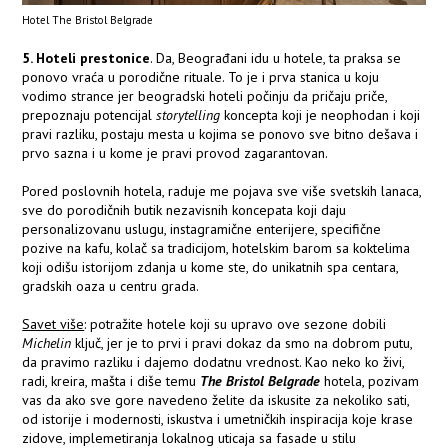
Hotel The Bristol Belgrade
5. Hoteli prestonice
. Da, Beograđani idu u hotele, ta praksa se
ponovo vraća u porodične rituale. To je i prva stanica u koju
vodimo strance jer beogradski hoteli počinju da pričaju priče,
prepoznaju potencijal
storytelling
koncepta koji je neophodan i koji
pravi razliku, postaju mesta u kojima se ponovo sve bitno dešava i
prvo sazna i u kome je pravi provod zagarantovan.
Pored poslovnih hotela, raduje me pojava sve više svetskih lanaca,
sve do porodičnih butik nezavisnih koncepata koji daju
personalizovanu uslugu, instagramične enterijere, specifične
pozive na kafu, kolač sa tradicijom, hotelskim barom sa koktelima
koji odišu istorijom zdanja u kome ste, do unikatnih spa centara,
gradskih oaza u centru grada.
Savet više
: potražite hotele koji su upravo ove sezone dobili
Michelin
ključ, jer je to prvi i pravi dokaz da smo na dobrom putu,
da pravimo razliku i dajemo dodatnu vrednost. Kao neko ko živi,
radi, kreira, mašta i diše temu
The Bristol Belgrade
hotela, pozivam
vas da ako sve gore navedeno želite da iskusite za nekoliko sati,
od istorije i modernosti, iskustva i umetničkih inspiracija koje krase
zidove, implemetiranja lokalnog uticaja sa fasade u stilu