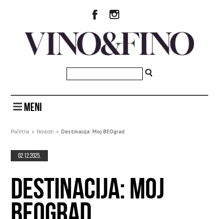
MENI
Početna
»
Novosti
»
Destinacija: Moj BEOgrad
02.12.2025.
DESTINACIJA: MOJ
BEOGRAD