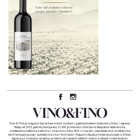
Vino & Fino je magazin koji se bavi vinom, vinskom i gastronomskom kulturom u Srbiji i regionu.
Postoji od 2011. godine, štampa se u 11 000 primeraka i distribuira besplatno restoranima,
vinotekama, hotelima, kafićima i vinarima u Srbiji, BiH i Crnoj Gori, menadžerima i direktorima
većih kompanija, kao i ljubiteljima vina i finih stvari. Magazin okuplja vinske stručnjake iz Srbije i
regiona, uz značajnu saradnju sa nekim od najvećih svetskih imena iz oblasti vinske kulture i