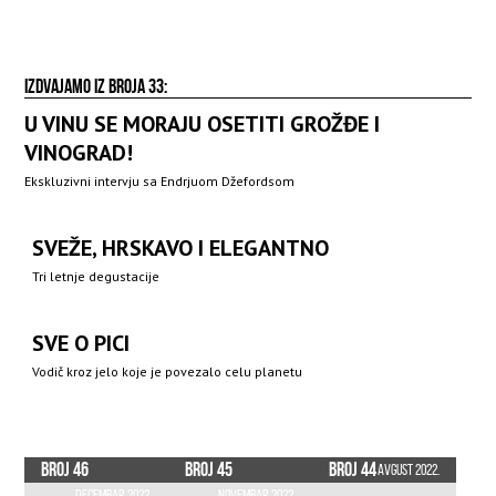
IZDVAJAMO IZ BROJA 33:
U VINU SE MORAJU OSETITI GROŽĐE I
VINOGRAD!
Ekskluzivni intervju sa Endrjuom Džefordsom
SVEŽE, HRSKAVO I ELEGANTNO
Tri letnje degustacije
SVE O PICI
Vodič kroz jelo koje je povezalo celu planetu
Broj 46
Broj 45
Broj 44
Avgust 2022.
Decembar 2022.
Novembar 2022.