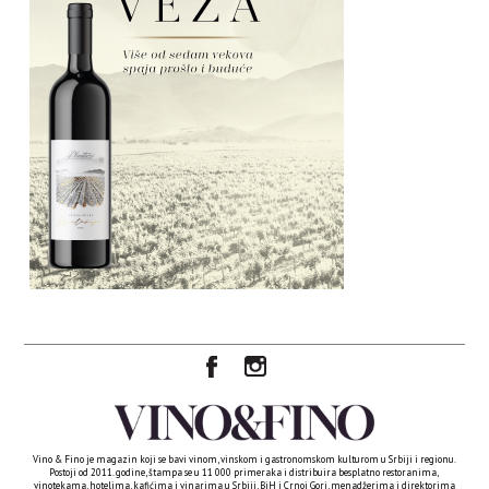
Vino & Fino je magazin koji se bavi vinom, vinskom i gastronomskom kulturom u Srbiji i regionu.
Postoji od 2011. godine, štampa se u 11 000 primeraka i distribuira besplatno restoranima,
vinotekama, hotelima, kafićima i vinarima u Srbiji, BiH i Crnoj Gori, menadžerima i direktorima