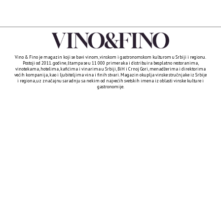
Vino & Fino je magazin koji se bavi vinom, vinskom i gastronomskom kulturom u Srbiji i regionu.
Postoji od 2011. godine, štampa se u 11 000 primeraka i distribuira besplatno restoranima,
vinotekama, hotelima, kafićima i vinarima u Srbiji, BiH i Crnoj Gori, menadžerima i direktorima
većih kompanija, kao i ljubiteljima vina i finih stvari. Magazin okuplja vinske stručnjake iz Srbije
i regiona, uz značajnu saradnju sa nekim od najvećih svetskih imena iz oblasti vinske kulture i
gastronomije.