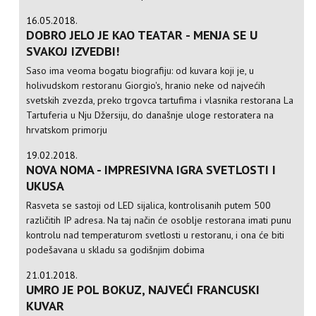
16.05.2018.
DOBRO JELO JE KAO TEATAR - MENJA SE U
SVAKOJ IZVEDBI!
Saso ima veoma bogatu biografiju: od kuvara koji je, u
holivudskom restoranu Giorgio's, hranio neke od najvećih
svetskih zvezda, preko trgovca tartufima i vlasnika restorana La
Tartuferia u Nju Džersiju, do današnje uloge restoratera na
hrvatskom primorju
19.02.2018.
NOVA NOMA - IMPRESIVNA IGRA SVETLOSTI I
UKUSA
Rasveta se sastoji od LED sijalica, kontrolisanih putem 500
različitih IP adresa. Na taj način će osoblje restorana imati punu
kontrolu nad temperaturom svetlosti u restoranu, i ona će biti
podešavana u skladu sa godišnjim dobima
21.01.2018.
UMRO JE POL BOKUZ, NAJVEĆI FRANCUSKI
KUVAR