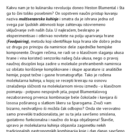
Kakvu nam je to kulinarsku revoluciju doneo Heston Blumental i šta
ga to čini toliko posebnim? On sopstveni naučni pristup kuvanju
naziva
multisenzorska kuhinja
i smatra da je ishrana jedna od
svega par ljudskih aktivnosti koje zahtevaju istovremeno
uključivanje svih naših čula. U najkraćem, beskrajno je
eksperimentisao i otkrivao novitete na polju uparivanja hrane
(
Foodpairing
), metodu koji identifikuje koja hrana ide dobro jedna
uz drugu po principu da namirnice dele zajedničke hemijske
komponente. Drugim rečima, ne radi se o klasičnom slaganju ukusa
hrane i vina koristeći senzoriku našeg čula ukusa, nego o pravoj
naučnoj disciplini koja zadire u molekule prehrambenih namirnica
uz obilato korišćenje komplikovane i skupe aparature iz analitičke
hemije, poput tečne i gasne hromatografije. Tako je rođena
molekularna kuhinja, u kojoj se recepti kreiraju na osnovu
iznalaženja sličnosti na molekularnom nivou između - u klasičnom
poimanju - potpuno nespojivih jela, poput Blumentalovog
nezaboravnog prvenca: kombinacije bele čokolade i kavijara ili
lososa poširanog u slatkom likeru sa šparogama. Zvuči vam
bizarno, neshvatljivo ili možda čak odbojno? Onda ste verovatno
samo preveliki tradicionalista, jer su ta jela savršeno smislena,
gustativno funkcionalna i naučno do kraja objašnjena! Štaviše,
upravo je molekularna kuhinja objasnila zagonetku nekih
tradicionalnih gastronomskih kombinacija koje i dan danas savršeno