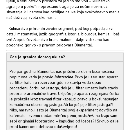
ujaku, a sebi ostavio prostora za jedino što voli – kulinarsko
„igranje u pesku“ i neprestano traganje za nečim novim, uz
shvatanje kulinarstva kao ozbiljne nauke koja svakodnevno menja
naš doživljaj sveta oko nas...
- Kulinarstvo je krunski životni segment, pod koji potpadaju svi
ostali: matematika, jezik, geografija, istorija, biologija, hemija... baš
svi! A opet, čovečanstvo hranu mahom i dalje vidi samo kao
pogonsko gorivo - s pravom prigovara Blumental.
Gde je granica dobrog ukusa?
Pre par godina, Blumental nas je šokirao sitnim bizarnostima
poput one kada je pravio
lobstercino
. Prvo je uzeo stari aparat
za filter kafu i u rezervoar gde se stavlja voda sipao
proceđenu čorbu od jastoga, dok je u filter umesto kafe stavio
probrane aromatične trave. Uključio je aparat i zagrejana čorba
je prolazila kroz travnati filter kapajući pravo u bokal napunjen
komadićima obarenog jastoga. Ali ko još pije filter jastoga?!
Niko, naravno, i zato je Blumental svoj eksperiment dovršio na
kafematu i svemu dodao mlečnu penu, posluživši na kraju sam
sebi originalni lobstercino – kapućino od lososa?! Srknuo ga je
pred kamerom i delovao oduševljeno!