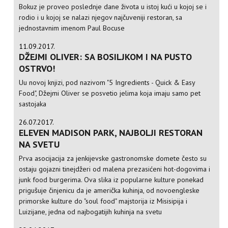
Bokuz je proveo poslednje dane života u istoj kući u kojoj se i
rodio i u kojoj se nalazi njegov najčuveniji restoran, sa
jednostavnim imenom Paul Bocuse
11.09.2017.
DŽEJMI OLIVER: SA BOSILJKOM I NA PUSTO
OSTRVO!
Uu novoj knjizi, pod nazivom "5 Ingredients - Quick & Easy
Food", Džejmi Oliver se posvetio jelima koja imaju samo pet
sastojaka
26.07.2017.
ELEVEN MADISON PARK, NAJBOLJI RESTORAN
NA SVETU
Prva asocijacija za jenkijevske gastronomske domete često su
ostaju gojazni tinejdžeri od malena prezasićeni hot-dogovima i
junk food burgerima. Ova slika iz popularne kulture ponekad
prigušuje činjenicu da je američka kuhinja, od novoengleske
primorske kulture do "soul food" majstorija iz Misisipija i
Luizijane, jedna od najbogatijih kuhinja na svetu