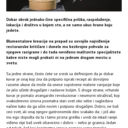
Dobar obrok jednako čine specifična prilika, raspoloženje,
lokacija i društvo u kojem ste, a ne samo ukus hrane koju
jedete.
Blumentalove kreacije na prepad su osvojile najviđenije
restoranske kritičare i donele mu bezbrojne pohvale za
njegove razigrane i do tada neviđeno maštovite specijalitete
kakve niste mogli probati ni na jednom drugom mestu u
svetu.
Sa jedne strane, često ćete se sresti sa definicijom da je dobar
kuvar je onaj koji zna da potpuno isprati recept ali dovoljnio
razume ukuse da može da unese sopstvene malene varijacije koje
će jelo učiniti drugačijim i nadasve boljim. S druge strane, vrhunski
kuvar je pomalo avangardni revolucionar i neumorni istraživač, koji
svakodnevno iznova posmatra stari svet oko sebe i sagledava
načine kako da ga učini novim i potpuno drugačijim. Dobro, ne baš
ceo svet, ali onaj njegov gastronomski deo svakako da; i još ako
mu ego dopušta da tu i tamo prizna grešku i uvidi da nikad ranije
viđeno nije baš uvek obavezno i dobro – nebo je granica. Jedan