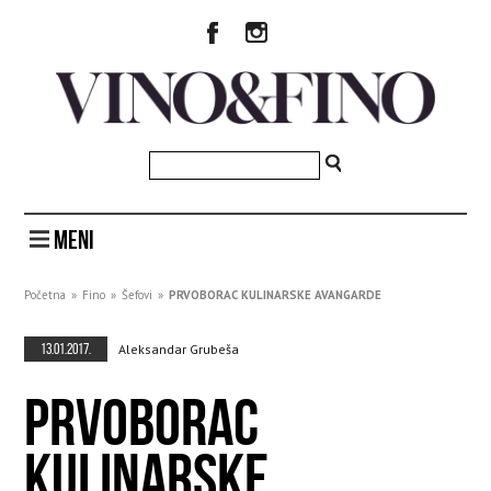
MENI
Početna
»
Fino
»
Šefovi
»
PRVOBORAC KULINARSKE AVANGARDE
13.01.2017.
Aleksandar Grubeša
PRVOBORAC
KULINARSKE