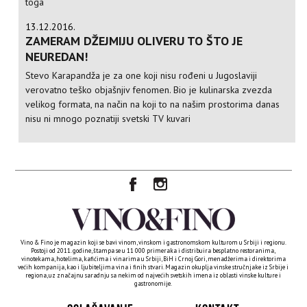
toga
13.12.2016.
ZAMERAM DŽEJMIJU OLIVERU TO ŠTO JE
NEUREDAN!
Stevo Karapandža je za one koji nisu rođeni u Jugoslaviji
verovatno teško objašnjiv fenomen. Bio je kulinarska zvezda
velikog formata, na način na koji to na našim prostorima danas
nisu ni mnogo poznatiji svetski TV kuvari
Vino & Fino je magazin koji se bavi vinom, vinskom i gastronomskom kulturom u Srbiji i regionu.
Postoji od 2011. godine, štampa se u 11 000 primeraka i distribuira besplatno restoranima,
vinotekama, hotelima, kafićima i vinarima u Srbiji, BiH i Crnoj Gori, menadžerima i direktorima
većih kompanija, kao i ljubiteljima vina i finih stvari. Magazin okuplja vinske stručnjake iz Srbije i
regiona, uz značajnu saradnju sa nekim od najvećih svetskih imena iz oblasti vinske kulture i
gastronomije.