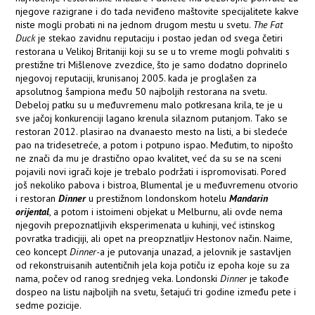
njegove razigrane i do tada neviđeno maštovite specijalitete kakve
niste mogli probati ni na jednom drugom mestu u svetu.
The Fat
Duck
je stekao zavidnu reputaciju i postao jedan od svega četiri
restorana u Velikoj Britaniji koji su se u to vreme mogli pohvaliti s
prestižne tri Mišlenove zvezdice, što je samo dodatno doprinelo
njegovoj reputaciji, krunisanoj 2005. kada je proglašen za
apsolutnog šampiona među 50 najboljih restorana na svetu.
Debeloj patku su u međuvremenu malo potkresana krila, te je u
sve jačoj konkurenciji lagano krenula silaznom putanjom. Tako se
restoran 2012. plasirao na dvanaesto mesto na listi, a bi sledeće
pao na tridesetreće, a potom i potpuno ispao. Međutim, to nipošto
ne znači da mu je drastično opao kvalitet, već da su se na sceni
pojavili novi igrači koje je trebalo podržati i ispromovisati. Pored
još nekoliko pabova i bistroa, Blumental je u međuvremenu otvorio
i restoran
Dinner
u prestižnom londonskom hotelu
Mandarin
orijental
, a potom i istoimeni objekat u Melburnu, ali ovde nema
njegovih prepoznatljivih eksperimenata u kuhinji, već istinskog
povratka tradicjiji, ali opet na preopznatljiv Hestonov način. Naime,
ceo koncept
Dinner-
a je putovanja unazad, a jelovnik je sastavljen
od rekonstruisanih autentičnih jela koja potiču iz epoha koje su za
nama, počev od ranog srednjeg veka. Londonski
Dinner
je takođe
dospeo na listu najboljih na svetu, šetajući tri godine između pete i
sedme pozicije.