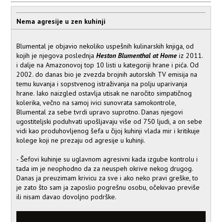
Nema agresije u zen kuhinji
Blumental je objavio nekoliko uspešnih kulinarskih knjiga, od
kojih je njegova poslednja
Heston Blumenthal at Home
iz 2011.
i dalje na Amazonovoj top 10 listi u kategoriji hrane i pića. Od
2002. do danas bio je zvezda brojnih autorskih TV emisija na
temu kuvanja i sopstvenog istraživanja na polju uparivanja
hrane. Iako naizgled ostavlja utisak ne naročito simpatičnog
kolerika, večno na samoj ivici sunovrata samokontrole,
Blumental za sebe tvrdi upravo suprotno. Danas njegovi
ugostiteljski poduhvati upošljavaju više od 750 ljudi, a on sebe
vidi kao produhovljenog šefa u čijoj kuhinji vlada mir i kritikuje
kolege koji ne prezaju od agresije u kuhinji.
- Šefovi kuhinje su uglavnom agresivni kada izgube kontrolu i
tada im je neophodno da za neuspeh okrive nekog drugog.
Danas ja preuzimam krivicu za sve i ako neko pravi greške, to
je zato što sam ja zaposlio pogrešnu osobu, očekivao previše
ili nisam davao dovoljno podrške.