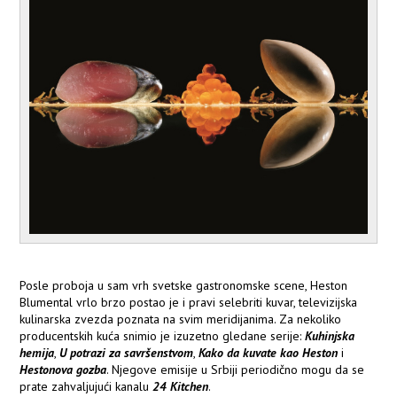
Posle proboja u sam vrh svetske gastronomske scene, Heston
Blumental vrlo brzo postao je i pravi selebriti kuvar, televizijska
kulinarska zvezda poznata na svim meridijanima. Za nekoliko
producentskih kuća snimio je izuzetno gledane serije:
Kuhinjska
hemija
,
U potrazi za savršenstvom
,
Kako da kuvate kao Heston
i
Hestonova gozba
. Njegove emisije u Srbiji periodično mogu da se
prate zahvaljujući kanalu
24 Kitchen
.