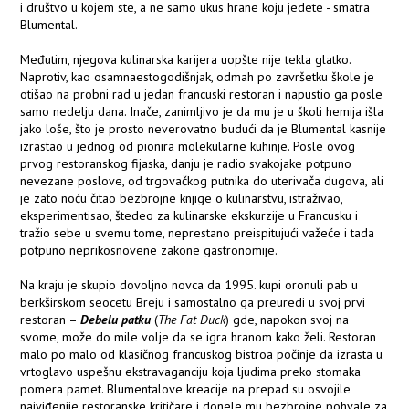
i društvo u kojem ste, a ne samo ukus hrane koju jedete - smatra
Blumental.
Međutim, njegova kulinarska karijera uopšte nije tekla glatko.
Naprotiv, kao osamnaestogodišnjak, odmah po završetku škole je
otišao na probni rad u jedan francuski restoran i napustio ga posle
samo nedelju dana. Inače, zanimljivo je da mu je u školi hemija išla
jako loše, što je prosto neverovatno budući da je Blumental kasnije
izrastao u jednog od pionira molekularne kuhinje. Posle ovog
prvog restoranskog fijaska, danju je radio svakojake potpuno
nevezane poslove, od trgovačkog putnika do uterivača dugova, ali
je zato noću čitao bezbrojne knjige o kulinarstvu, istraživao,
eksperimentisao, štedeo za kulinarske ekskurzije u Francusku i
tražio sebe u svemu tome, neprestano preispitujući važeće i tada
potpuno neprikosnovene zakone gastronomije.
Na kraju je skupio dovoljno novca da 1995. kupi oronuli pab u
berkširskom seocetu Breju i samostalno ga preuredi u svoj prvi
restoran –
Debelu patku
(
The Fat Duck
) gde, napokon svoj na
svome, može do mile volje da se igra hranom kako želi. Restoran
malo po malo od klasičnog francuskog bistroa počinje da izrasta u
vrtoglavo uspešnu ekstravaganciju koja ljudima preko stomaka
pomera pamet. Blumentalove kreacije na prepad su osvojile
najviđenije restoranske kritičare i donele mu bezbrojne pohvale za