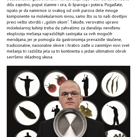
dišu zajedno, poput slanine i sira, ili šparoga i putera. Pogađate,
ispalo je da namirnice iz svakog od ovih parova dele mnoge
komponente na molekularnom nivou, samo što su to naši dovitljivi
preci vešto utvrdili i „golim okom“. Takođe, verovatno upravo
molekularnoj kuhinji treba da zahvalimo za današnju neviđenu
eksploziju mešanja najrazličitijih sastojaka sa svih mogućih
meridijana, jer je pomogla da gastronomija prevaziđe skučene,
tradicionalne, nacionalne okvire i hrabro zađe u zanimljivi novi svet
mešanja tri različita jela sa tri kontinenta u jedan ultimativni obrok
savršeno skladnog ukusa.