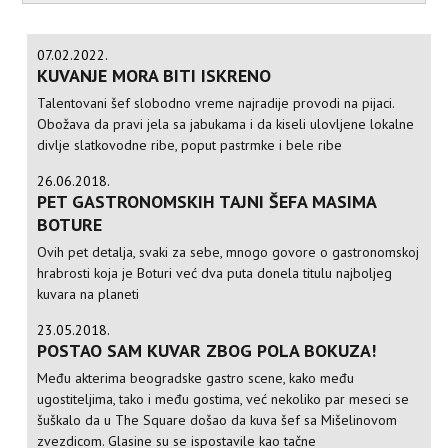
07.02.2022.
KUVANJE MORA BITI ISKRENO
Talentovani šef slobodno vreme najradije provodi na pijaci.
Obožava da pravi jela sa jabukama i da kiseli ulovljene lokalne
divlje slatkovodne ribe, poput pastrmke i bele ribe
26.06.2018.
PET GASTRONOMSKIH TAJNI ŠEFA MASIMA
BOTURE
Ovih pet detalja, svaki za sebe, mnogo govore o gastronomskoj
hrabrosti koja je Boturi već dva puta donela titulu najboljeg
kuvara na planeti
23.05.2018.
POSTAO SAM KUVAR ZBOG POLA BOKUZA!
Među akterima beogradske gastro scene, kako među
ugostiteljima, tako i među gostima, već nekoliko par meseci se
šuškalo da u The Square došao da kuva šef sa Mišelinovom
zvezdicom. Glasine su se ispostavile kao tačne