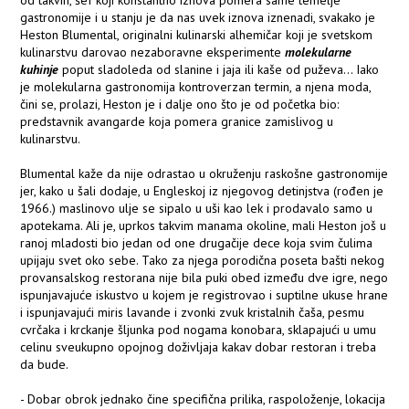
od takvih, šef koji konstantno iznova pomera same temelje
gastronomije i u stanju je da nas uvek iznova iznenadi, svakako je
Heston Blumental, originalni kulinarski alhemičar koji je svetskom
kulinarstvu darovao nezaboravne eksperimente
molekularne
kuhinje
poput sladoleda od slanine i jaja ili kaše od puževa... Iako
je molekularna gastronomija kontroverzan termin, a njena moda,
čini se, prolazi, Heston je i dalje ono što je od početka bio:
predstavnik avangarde koja pomera granice zamislivog u
kulinarstvu.
Blumental kaže da nije odrastao u okruženju raskošne gastronomije
jer, kako u šali dodaje, u Engleskoj iz njegovog detinjstva (rođen je
1966.) maslinovo ulje se sipalo u uši kao lek i prodavalo samo u
apotekama. Ali je, uprkos takvim manama okoline, mali Heston još u
ranoj mladosti bio jedan od one drugačije dece koja svim čulima
upijaju svet oko sebe. Tako za njega porodična poseta bašti nekog
provansalskog restorana nije bila puki obed između dve igre, nego
ispunjavajuće iskustvo u kojem je registrovao i suptilne ukuse hrane
i ispunjavajući miris lavande i zvonki zvuk kristalnih čaša, pesmu
cvrčaka i krckanje šljunka pod nogama konobara, sklapajući u umu
celinu sveukupno opojnog doživljaja kakav dobar restoran i treba
da bude.
- Dobar obrok jednako čine specifična prilika, raspoloženje, lokacija