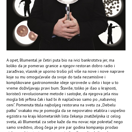
A opet, Blumental je četiri puta bio na ivici bankrotstva jer, ma
koliko da je pomerao granice a njegov restoran dobro radio i
zarađivao, vlasnik je uporno trošio još više na nove i nove naprave
koje su mu omogućavale da svoje do tada nezamislive i
komplikovane gastronomnske ideje sprovede u delo i koje u to
vreme doživljavaju pravi bum. Štaviše, toliko je išao u krajnosti,
koristeći revolucionarne metode i sastojke, da njegova jela nisu
mogla biti jeftina čak i kad bi ih naplaćivao samo po „nabavnoj
ceni“. Pomenuta titula najboljeg restorana na svetu za „Debelu
patku“ svakako mu je pomogla da se nepovratno etablira i uspešno
egzistira na kraju kilometarskih lista čekanja znatiželjnika iz celog
sveta, ali Blumental za sebe kaže da mu novac nije pokretač nego
samo sredstvo, zbog čega je pre par godina kompaniju prodao