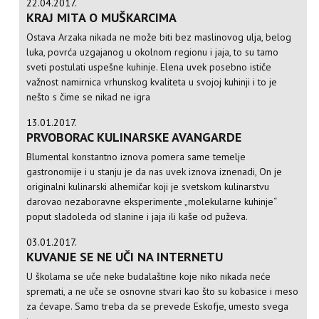
22.04.2017.
KRAJ MITA O MUŠKARCIMA
Ostava Arzaka nikada ne može biti bez maslinovog ulja, belog
luka, povrća uzgajanog u okolnom regionu i jaja, to su tamo
sveti postulati uspešne kuhinje. Elena uvek posebno ističe
važnost namirnica vrhunskog kvaliteta u svojoj kuhinji i to je
nešto s čime se nikad ne igra
13.01.2017.
PRVOBORAC KULINARSKE AVANGARDE
Blumental konstantno iznova pomera same temelje
gastronomije i u stanju je da nas uvek iznova iznenadi, On je
originalni kulinarski alhemičar koji je svetskom kulinarstvu
darovao nezaboravne eksperimente „molekularne kuhinje“
poput sladoleda od slanine i jaja ili kaše od puževa.
03.01.2017.
KUVANJE SE NE UČI NA INTERNETU
U školama se uče neke budalaštine koje niko nikada neće
spremati, a ne uče se osnovne stvari kao što su kobasice i meso
za ćevape. Samo treba da se prevede Eskofje, umesto svega