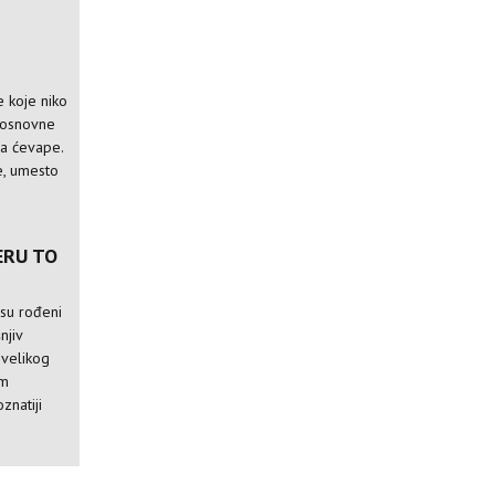
 koje niko
e osnovne
za ćevape.
e, umesto
ERU TO
isu rođeni
njiv
 velikog
im
znatiji