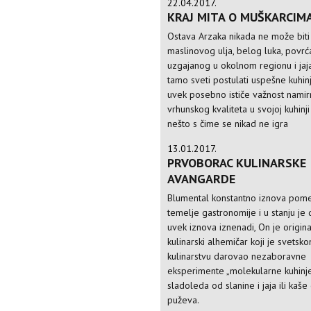
22.04.2017.
KRAJ MITA O MUŠKARCIM
Ostava Arzaka nikada ne može bit
maslinovog ulja, belog luka, povrć
uzgajanog u okolnom regionu i jaja
tamo sveti postulati uspešne kuhin
uvek posebno ističe važnost namir
vrhunskog kvaliteta u svojoj kuhinji 
nešto s čime se nikad ne igra
13.01.2017.
PRVOBORAC KULINARSKE
AVANGARDE
Blumental konstantno iznova pom
temelje gastronomije i u stanju je
uvek iznova iznenadi, On je origina
kulinarski alhemičar koji je svetsk
kulinarstvu darovao nezaboravne
eksperimente „molekularne kuhinj
sladoleda od slanine i jaja ili kaše
puževa.