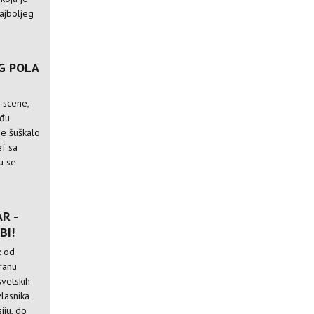
najboljeg
G POLA
 scene,
eđu
se šuškalo
f sa
u se
R -
BI!
: od
oranu
svetskih
vlasnika
iju, do