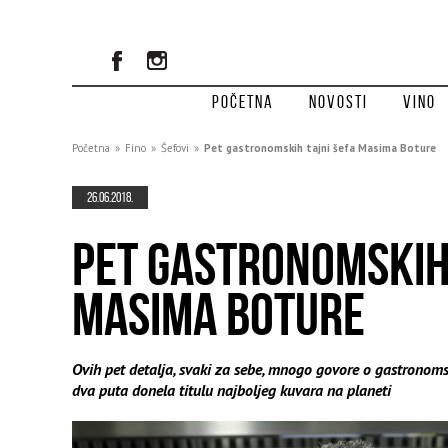
Početna
Novosti
Vino
Početna
»
Fino
»
Šefovi
»
Pet gastronomskih tajni šefa Masima Boture
26.06.2018.
PET GASTRONOMSKIH 
MASIMA BOTURE
Ovih pet detalja, svaki za sebe, mnogo govore o gastronomsk
dva puta donela titulu najboljeg kuvara na planeti