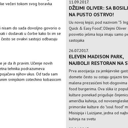
11.09.2017.
vake večeri tokom svog boravka
DŽEJMI OLIVER: SA BOSIL
NA PUSTO OSTRVO!
Uu novoj knjizi, pod nazivom "5 Ing
li nisam do sada dovoljno govorio o
Quick & Easy Food", Džejmi Oliver
kati i dodavati u čorbe kako bi im se
posvetio jelima koja imaju samo p
e često se ovakvi sastojci odbacuju
sastojaka
26.07.2017.
ELEVEN MADISON PARK,
NAJBOLJI RESTORAN NA 
e je da ih pravim. Učenje novih
kretna tehnika podrazumeva
Prva asocijacija za jenkijevske ga
 pojačava njihov ukus. Od tada sam
domete često su ostaju gojazni tin
punim svinjskom cotechino kobasicom
malena prezasićeni hot-dogovima 
food burgerima. Ova slika iz popu
kulture ponekad prigušuje činjenic
američka kuhinja, od novoenglesk
primorske kulture do "soul food" ma
Misisipija i Luizijane, jedna od najb
kuhinja na svetu