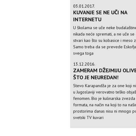
03.01.2017.
KUVANJE SE NE UČI NA
INTERNETU
U školama se uče neke budalaštine
nikada neće spremati, a ne uče s
stvari kao što su kobasice i meso 
Samo treba da se prevede Eskofj
svega toga
13.12.2016.
ZAMERAM DŽEJMIJU OLIV
ŠTO JE NEUREDAN!
Stevo Karapandža je za one koji n
u Jugoslaviji verovatno teško objaš
fenomen. Bio je kulinarska zvezda
formata, na način na koji to na naš
prostorima danas nisu ni mnogo po
svetski TV kuvari