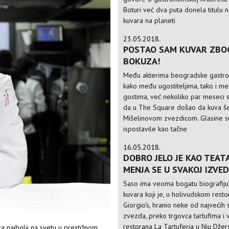
Boturi već dva puta donela titulu 
kuvara na planeti
23.05.2018.
POSTAO SAM KUVAR ZBO
BOKUZA!
Među akterima beogradske gastro
kako među ugostiteljima, tako i m
gostima, već nekoliko par meseci 
da u The Square došao da kuva še
Mišelinovom zvezdicom. Glasine s
ispostavile kao tačne
16.05.2018.
DOBRO JELO JE KAO TEATA
MENJA SE U SVAKOJ IZVED
Saso ima veoma bogatu biografiju
kuvara koji je, u holivudskom rest
Giorgio's, hranio neke od najvećih 
zvezda, preko trgovca tartufima i 
restorana La Tartuferia u Nju Džers
za najbolji na svetu u prestižnom