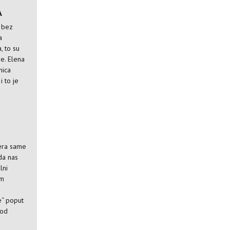
A
i bez
a
, to su
je. Elena
nica
i to je
era same
 da nas
lni
om
e“ poput
 od