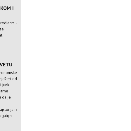
JKOM I
redients -
 se
et
SVETU
stronomske
ejdžeri od
i junk
larne
u da je
e
jstorija iz
ogatijih