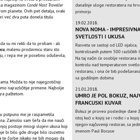
današnje uloge restoratera na hr
e sa magazinom
Condé Nast Traveller
rom planete. Ovih pet detalja, svaki
primorju
i već dva puta donela titulu
19.02.2018.
NOVA NOMA - IMPRESIVNA
SVETLOSTI I UKUSA
a su mi rekli da to probam - ali
Rasveta se sastoji od LED sijalica,
ucu
, malenu prodavnicu staru sto
kontrolisanih putem 500 različitih 
iju, i repa me je posebno oduševila,
Na taj način će osoblje restorana 
kontrolu nad temperaturom svetlos
restoranu, i ona će biti podešavan
sa godišnjim dobima
ma. Možda to nije najegzotičniji
mo najrazličitije primene. Najbolje
21.01.2018.
ra paštetom.
UMRO JE POL BOKUZ, NAJ
FRANCUSKI KUVAR
Bokuz je proveo poslednje dane ž
ju potpuno me je raspametila
istoj kući u kojoj se i rodio i u kojo
ačina. Zamolio sam šefa da me nauči
njegov najčuveniji restoran, sa je
joj postoje mnogi slojevi ukusa koji
imenom Paul Bocuse
oje bi bilo gde druge bilo izuzetno
ja te čorbe nikako ne bih mogao da