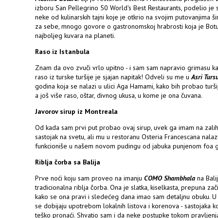
izboru San Pellegrino 50 World's Best Restaurants, podelio j
neke od kulinarskih tajni koje je otkrio na svojim putovanjima ši
za sebe, mnogo govore o gastronomskoj hrabrosti koja je Botur
najboljeg kuvara na planeti.
Raso iz Istanbula
Znam da ovo zvuči vrlo upitno - i sam sam napravio grimasu kad
raso iz turske turšije je sjajan napitak! Odveli su me u
Asri Turs
godina koja se nalazi u ulici Aga Hamami, kako bih probao turš
a još više raso, oštar, divnog ukusa, u kome je ona čuvana.
Javorov sirup iz Montreala
Od kada sam prvi put probao ovaj sirup, uvek ga imam na zaliha
sastojak na svetu, ali mu u restoranu Osteria Francescana nalazi
funkcioniše u našem novom pudingu od jabuka punjenom foa g
Riblja čorba sa Balija
Prve noći koju sam proveo na imanju
COMO Shambhala
na Bali
tradicionalna riblja čorba. Ona je slatka, kiselkasta, prepuna z
kako se ona pravi i sledećeg dana imao sam detaljnu obuku. U n
se dobijaju upotrebom lokalnih listova i korenova - sastojaka k
teško pronaći. Shvatio sam i da neke postupke tokom pravljen