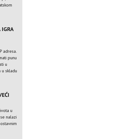
vatskom
 IGRA
IP adresa.
imati punu
ti u
a u skladu
VEĆI
ivota u
j se nalazi
dnostavnim