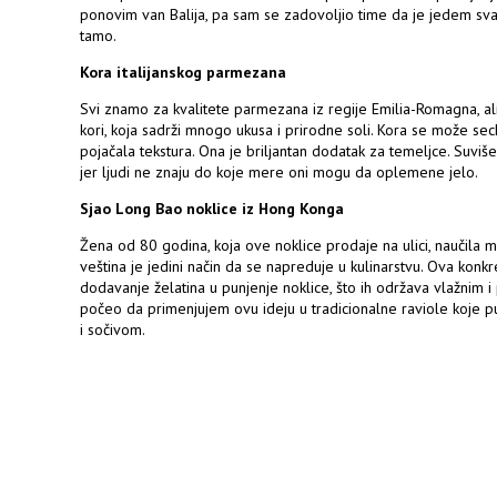
ponovim van Balija, pa sam se zadovoljio time da je jedem s
tamo.
Kora italijanskog parmezana
Svi znamo za kvalitete parmezana iz regije Emilia-Romagna, a
kori, koja sadrži mnogo ukusa i prirodne soli. Kora se može sec
pojačala tekstura. Ona je briljantan dodatak za temeljce. Suviš
jer ljudi ne znaju do koje mere oni mogu da oplemene jelo.
Sjao Long Bao noklice iz Hong Konga
Žena od 80 godina, koja ove noklice prodaje na ulici, naučila m
veština je jedini način da se napreduje u kulinarstvu. Ova kon
dodavanje želatina u punjenje noklice, što ih održava vlažnim i
počeo da primenjujem ovu ideju u tradicionalne raviole koje 
i sočivom.