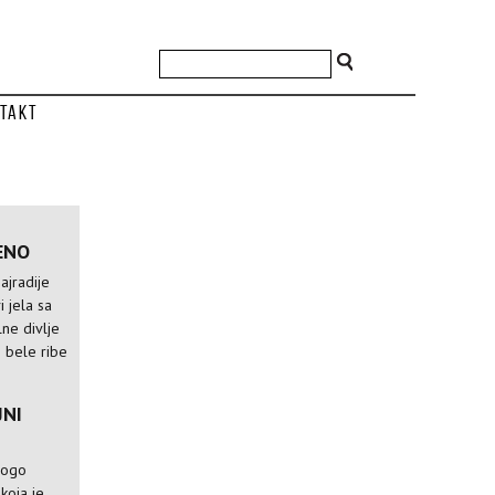
takt
ENO
ajradije
i jela sa
lne divlje
i bele ribe
JNI
mnogo
koja je