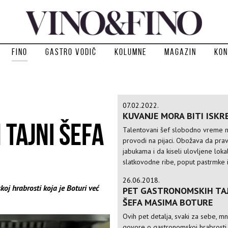
Fino
Gastro vodič
Kolumne
Magazin
Kon
07.02.2022.
KUVANJE MORA BITI ISKR
TAJNI ŠEFA
Talentovani šef slobodno vreme n
provodi na pijaci. Obožava da prav
jabukama i da kiseli ulovljene loka
slatkovodne ribe, poput pastrmke 
26.06.2018.
oj hrabrosti koja je Boturi već
PET GASTRONOMSKIH TA
ŠEFA MASIMA BOTURE
Ovih pet detalja, svaki za sebe, 
govore o gastronomskoj hrabrosti 