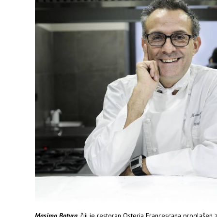
Masimo Botura
. čiji je restoran Osteria Francescana proglašen 