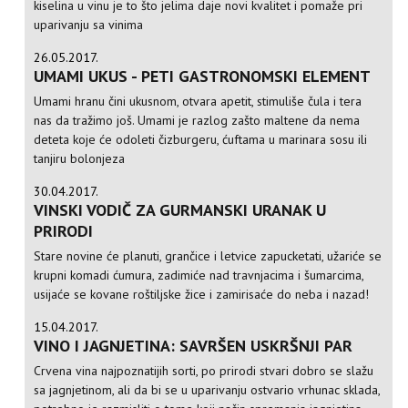
kiselina u vinu je to što jelima daje novi kvalitet i pomaže pri
uparivanju sa vinima
26.05.2017.
UMAMI UKUS - PETI GASTRONOMSKI ELEMENT
Umami hranu čini ukusnom, otvara apetit, stimuliše čula i tera
nas da tražimo još. Umami je razlog zašto maltene da nema
deteta koje će odoleti čizburgeru, ćuftama u marinara sosu ili
tanjiru bolonjeza
30.04.2017.
VINSKI VODIČ ZA GURMANSKI URANAK U
PRIRODI
Stare novine će planuti, grančice i letvice zapucketati, užariće se
krupni komadi ćumura, zadimiće nad travnjacima i šumarcima,
usijaće se kovane roštiljske žice i zamirisaće do neba i nazad!
15.04.2017.
VINO I JAGNJETINA: SAVRŠEN USKRŠNJI PAR
Crvena vina najpoznatijih sorti, po prirodi stvari dobro se slažu
sa jagnjetinom, ali da bi se u uparivanju ostvario vrhunac sklada,