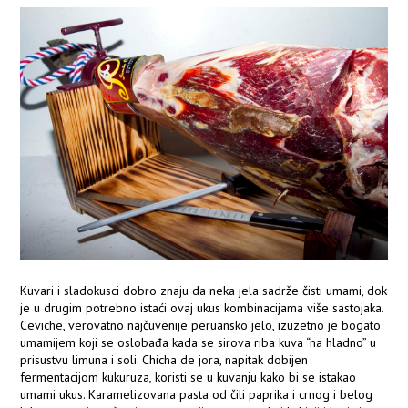
Kuvari i sladokusci dobro znaju da neka jela sadrže čisti umami, dok
je u drugim potrebno istaći ovaj ukus kombinacijama više sastojaka.
Ceviche, verovatno najčuvenije peruansko jelo, izuzetno je bogato
umamijem koji se oslobađa kada se sirova riba kuva “na hladno” u
prisustvu limuna i soli. Chicha de jora, napitak dobijen
fermentacijom kukuruza, koristi se u kuvanju kako bi se istakao
umami ukus. Karamelizovana pasta od čili paprika i crnog i belog