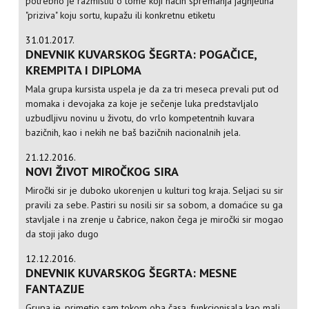
potrebno je razmisliti o tome koji način spremanja jagnjetina
"priziva" koju sortu, kupažu ili konkretnu etiketu
31.01.2017.
DNEVNIK KUVARSKOG ŠEGRTA: POGAČICE,
KREMPITA I DIPLOMA
Mala grupa kursista uspela je da za tri meseca prevali put od
momaka i devojaka za koje je sečenje luka predstavljalo
uzbudljivu novinu u životu, do vrlo kompetentnih kuvara
bazičnih, kao i nekih ne baš bazičnih nacionalnih jela.
21.12.2016.
NOVI ŽIVOT MIROČKOG SIRA
Miročki sir je duboko ukorenjen u kulturi tog kraja. Seljaci su sir
pravili za sebe. Pastiri su nosili sir sa sobom, a domaćice su ga
stavljale i na zrenje u čabrice, nakon čega je miročki sir mogao
da stoji jako dugo
12.12.2016.
DNEVNIK KUVARSKOG ŠEGRTA: MESNE
FANTAZIJE
Grupa je, primetio sam tokom oba časa, funkcionisala kao mali