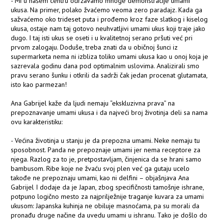
- Mi u našem centru održavamo mnoge demonstracije umami
ukusa. Na primer, polako žvaćemo veoma zero paradajz. Kada ga
sažvaćemo oko trideset puta i prođemo kroz faze slatkog i kiselog
ukusa, ostaje nam taj gotovo neuhvatljivi umami ukus koji traje jako
dugo. I taj isti ukus se oseti i u kvalitetnoj serano pršuti već pri
prvom zalogaju. Doduše, treba znati da u običnoj šunci iz
supermarketa nema ni izbliza toliko umami ukusa kao u onoj koja je
sazrevala godinu dana pod optimalnim uslovima. Analizirali smo
pravu serano šunku i otkrili da sadrži čak jedan procenat glutamata,
isto kao parmezan!
Ana Gabrijel kaže da ljudi nemaju “ekskluzivna prava” na
prepoznavanje umami ukusa i da najveći broj životinja deli sa nama
ovu karakteristiku:
- Većina životinja u stanju je da prepozna umami. Neke nemaju tu
sposobnost. Panda ne prepoznaje umami jer nema receptore za
njega. Razlog za to je, pretpostavljam, činjenica da se hrani samo
bambusom. Ribe koje ne žvaću svoj plen već ga gutaju ucelo
takođe ne prepoznaju umami, kao ni delfini – objašnjava Ana
Gabrijel I dodaje da je Japan, zbog specifičnosti tamošnje ishrane,
potpuno logično mesto za najprilježnije traganje kuvara za umami
ukusom: Japanska kuhinja ne obiluje masnoćama, pa su morali da
pronađu druge načine da uvedu umami u ishranu. Tako je došlo do