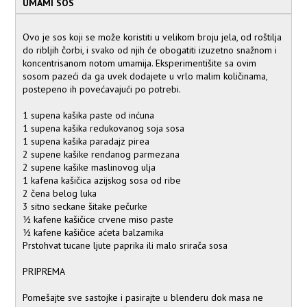
UMAMI SOS
Ovo je sos koji se može koristiti u velikom broju jela, od roštilja
do ribljih čorbi, i svako od njih će obogatiti izuzetno snažnom i
koncentrisanom notom umamija. Eksperimentišite sa ovim
sosom pazeći da ga uvek dodajete u vrlo malim količinama,
postepeno ih povećavajući po potrebi.
1 supena kašika paste od inćuna
1 supena kašika redukovanog soja sosa
1 supena kašika paradajz pirea
2 supene kašike rendanog parmezana
2 supene kašike maslinovog ulja
1 kafena kašičica azijskog sosa od ribe
2 čena belog luka
3 sitno seckane šitake pečurke
½ kafene kašičice crvene miso paste
½ kafene kašičice aćeta balzamika
Prstohvat tucane ljute paprika ili malo srirača sosa
PRIPREMA
Pomešajte sve sastojke i pasirajte u blenderu dok masa ne