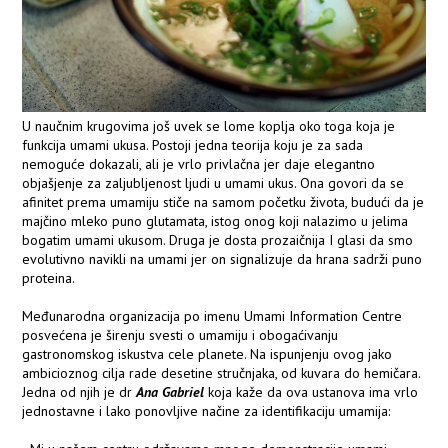
U naučnim krugovima još uvek se lome koplja oko toga koja je
funkcija umami ukusa. Postoji jedna teorija koju je za sada
nemoguće dokazali, ali je vrlo privlačna jer daje elegantno
objašjenje za zaljubljenost ljudi u umami ukus. Ona govori da se
afinitet prema umamiju stiče na samom početku života, budući da je
majčino mleko puno glutamata, istog onog koji nalazimo u jelima
bogatim umami ukusom. Druga je dosta prozaičnija I glasi da smo
evolutivno navikli na umami jer on signalizuje da hrana sadrži puno
proteina.
Međunarodna organizacija po imenu Umami Information Centre
posvećena je širenju svesti o umamiju i obogaćivanju
gastronomskog iskustva cele planete. Na ispunjenju ovog jako
ambicioznog cilja rade desetine stručnjaka, od kuvara do hemičara.
Jedna od njih je dr
Ana Gabriel
koja kaže da ova ustanova ima vrlo
jednostavne i lako ponovljive načine za identifikaciju umamija: