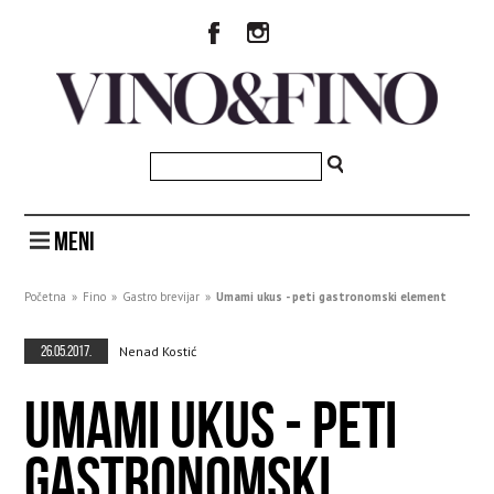
MENI
Početna
»
Fino
»
Gastro brevijar
»
Umami ukus - peti gastronomski element
26.05.2017.
Nenad Kostić
UMAMI UKUS - PETI
GASTRONOMSKI