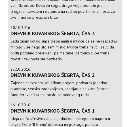
vojnički odred. Kuvarski šegrti drage volje pomažu jedni
drugima i savetom i delom, a na radnoj površini ima mesta za
sve i radi se precizno i brzo
30.10.2016.
DNEVNIK KUVARSKOG ŠEGRTA, ČAS 3
Sada znam koliko supe treba naliti u mlince da se ne raspadnu.
Mnogo više nego što sam mislio. Mlince treba naliti i zaliti da
budu potpuno prekriveni, pa maltene još toliko supe treba
dodati i tek onda ste bezbedni
23.10.2016.
DNEVNIK KUVARSKOG ŠEGRTA, ČAS 2
Zajedno sa tvrdom, seljačkom projom, podvarak je jedno
planinsko, seosko zadovoljstvo, asocijacija na vreo šporet
"smederevac" i uteha posle celodnevnog rada
16.10.2016.
DNEVNIK KUVARSKOG ŠEGRTA, ČAS 1
Ideja da ću učestvovati u zajedničkom kuhinjskom naporu u
okviru škole "Il Primo" delovala mi je, stoga, pomalo