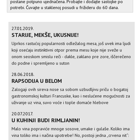
postane potpuno ujednačena. Probajte i dodajte sastojke po
potrebi. Čuvajte u staklenoj posudi u frižideru do 60 dana.
27.01.2019.
STARIJE, MEKŠE, UKUSNIJE!
Uprkos rastućoj popularnosti odležalog mesa, još uvek ima ljudi
koji osećaju instinktivni otpor prema mesu koje nije sveže u
onom seoskom smislu reči - dakle, zaklano pre zore, iščerečeno
do podne i spremljeno u suton
28.06.2018.
RAPSODIJA U BELOM
Zalogaji ovih sireva nose sa sobom uzbudljivu priču o bogatoj
gastronomskoj kulturi Francuske, kao i neslućene mogućnosti za
uživanje uz vina, suvo voće i tople domaće hlebove
20.07.2017.
U KUHINJI BUDI RIMLJANIN!
Malo vina popraviće mnoge sosove, umake i gulaše. Koliko ima
vina toliko ima i načina upotrebe! No, postoji jedna „crvena nit“: