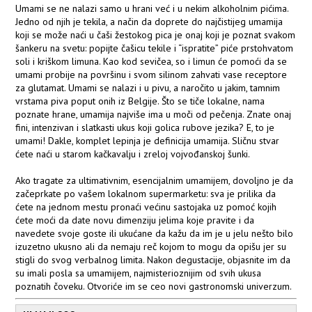
Umami se ne nalazi samo u hrani već i u nekim alkoholnim pićima.
Jedno od njih je tekila, a način da doprete do najčistijeg umamija
koji se može naći u čaši žestokog pica je onaj koji je poznat svakom
šankeru na svetu: popijte čašicu tekile i “ispratite” piće prstohvatom
soli i kriškom limuna. Kao kod sevičea, so i limun će pomoći da se
umami probije na površinu i svom silinom zahvati vase receptore
za glutamat. Umami se nalazi i u pivu, a naročito u jakim, tamnim
vrstama piva poput onih iz Belgije. Što se tiče lokalne, nama
poznate hrane, umamija najviše ima u moči od pečenja. Znate onaj
fini, intenzivan i slatkasti ukus koji golica rubove jezika? E, to je
umami! Dakle, komplet lepinja je definicija umamija. Sličnu stvar
ćete naći u starom kačkavalju i zreloj vojvođanskoj šunki.
Ako tragate za ultimativnim, esencijalnim umamijem, dovoljno je da
začeprkate po vašem lokalnom supermarketu: sva je prilika da
ćete na jednom mestu pronaći većinu sastojaka uz pomoć kojih
ćete moći da date novu dimenziju jelima koje pravite i da
navedete svoje goste ili ukućane da kažu da im je u jelu nešto bilo
izuzetno ukusno ali da nemaju reč kojom to mogu da opišu jer su
stigli do svog verbalnog limita. Nakon degustacije, objasnite im da
su imali posla sa umamijem, najmisterioznijim od svih ukusa
poznatih čoveku. Otvoriće im se ceo novi gastronomski univerzum.