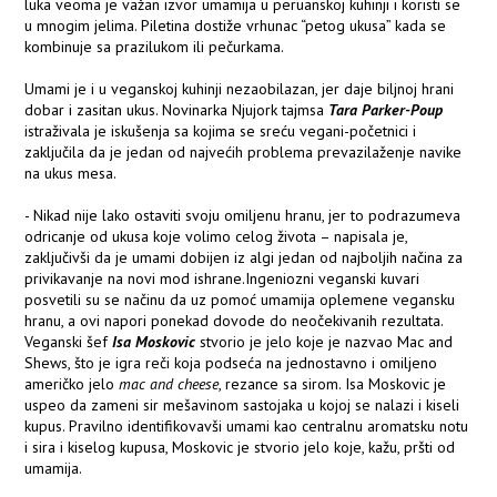
luka veoma je važan izvor umamija u peruanskoj kuhinji i koristi se
u mnogim jelima. Piletina dostiže vrhunac “petog ukusa” kada se
kombinuje sa prazilukom ili pečurkama.
Umami je i u veganskoj kuhinji nezaobilazan, jer daje biljnoj hrani
dobar i zasitan ukus. Novinarka Njujork tajmsa
Tara Parker-Poup
istraživala je iskušenja sa kojima se sreću vegani-početnici i
zaključila da je jedan od najvećih problema prevazilaženje navike
na ukus mesa.
- Nikad nije lako ostaviti svoju omiljenu hranu, jer to podrazumeva
odricanje od ukusa koje volimo celog života – napisala je,
zaključivši da je umami dobijen iz algi jedan od najboljih načina za
privikavanje na novi mod ishrane.Ingeniozni veganski kuvari
posvetili su se načinu da uz pomoć umamija oplemene vegansku
hranu, a ovi napori ponekad dovode do neočekivanih rezultata.
Veganski šef
Isa Moskovic
stvorio je jelo koje je nazvao Mac and
Shews, što je igra reči koja podseća na jednostavno i omiljeno
američko jelo
mac and cheese
, rezance sa sirom. Isa Moskovic je
uspeo da zameni sir mešavinom sastojaka u kojoj se nalazi i kiseli
kupus. Pravilno identifikovavši umami kao centralnu aromatsku notu
i sira i kiselog kupusa, Moskovic je stvorio jelo koje, kažu, pršti od
umamija.