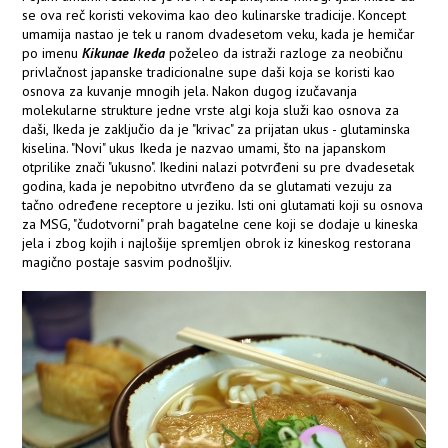
se ova reč koristi vekovima kao deo kulinarske tradicije. Koncept
umamija nastao je tek u ranom dvadesetom veku, kada je hemičar
po imenu
Kikunae Ikeda
poželeo da istraži razloge za neobičnu
privlačnost japanske tradicionalne supe daši koja se koristi kao
osnova za kuvanje mnogih jela. Nakon dugog izučavanja
molekularne strukture jedne vrste algi koja služi kao osnova za
daši, Ikeda je zaključio da je "krivac" za prijatan ukus - glutaminska
kiselina. "Novi" ukus Ikeda je nazvao umami, što na japanskom
otprilike znači "ukusno". Ikedini nalazi potvrđeni su pre dvadesetak
godina, kada je nepobitno utvrđeno da se glutamati vezuju za
tačno određene receptore u jeziku. Isti oni glutamati koji su osnova
za MSG, "čudotvorni" prah bagatelne cene koji se dodaje u kineska
jela i zbog kojih i najlošije spremljen obrok iz kineskog restorana
magično postaje sasvim podnošljiv.