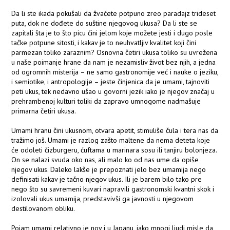
Da li ste ikada pokušali da žvaćete potpuno zreo paradajz trideset
puta, dok ne dođete do suštine njegovog ukusa? Da li ste se
zapitali šta je to što picu čini jelom koje možete jesti i dugo posle
tačke potpune sitosti, i kakav je to neuhvatljiv kvalitet koji čini
parmezan toliko zaraznim? Osnovna četiri ukusa toliko su uvrežena
u naše poimanje hrane da nam je nezamisliv život bez njih, a jedna
od ogromnih misterija – ne samo gastronomije već i nauke o jeziku,
i semiotike, i antropologije – jeste činjenica da je umami, tajnoviti
peti ukus, tek nedavno ušao u govorni jezik iako je njegov značaj u
prehrambenoj kulturi toliki da zapravo umnogome nadmašuje
primarna četiri ukusa.
Umami hranu čini ukusnom, otvara apetit, stimuliše čula i tera nas da
tražimo još. Umami je razlog zašto maltene da nema deteta koje
će odoleti čizburgeru, ćuftama u marinara sosu ili tanjiru bolonjeza.
On se nalazi svuda oko nas, ali malo ko od nas ume da opiše
njegov ukus. Daleko lakše je prepoznati jelo bez umamija nego
definisati kakav je tačno njegov ukus. Ili je barem bilo tako pre
nego što su savremeni kuvari napravili gastronomski kvantni skok i
izolovali ukus umamija, predstavivši ga javnosti u njegovom
destilovanom obliku.
Pojam umami relativno je nov i u Japanu, iako mnogi ljudi misle da