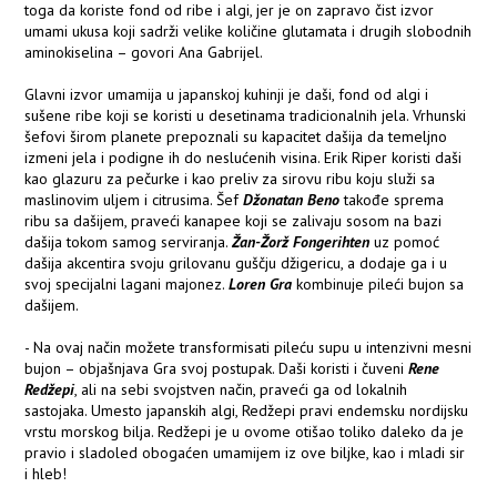
toga da koriste fond od ribe i algi, jer je on zapravo čist izvor
umami ukusa koji sadrži velike količine glutamata i drugih slobodnih
aminokiselina – govori Ana Gabrijel.
Glavni izvor umamija u japanskoj kuhinji je daši, fond od algi i
sušene ribe koji se koristi u desetinama tradicionalnih jela. Vrhunski
šefovi širom planete prepoznali su kapacitet dašija da temeljno
izmeni jela i podigne ih do neslućenih visina. Erik Riper koristi daši
kao glazuru za pečurke i kao preliv za sirovu ribu koju služi sa
maslinovim uljem i citrusima. Šef
Džonatan Beno
takođe sprema
ribu sa dašijem, praveći kanapee koji se zalivaju sosom na bazi
dašija tokom samog serviranja.
Žan-Žorž Fongerihten
uz pomoć
dašija akcentira svoju grilovanu guščju džigericu, a dodaje ga i u
svoj specijalni lagani majonez.
Loren Gra
kombinuje pileći bujon sa
dašijem.
- Na ovaj način možete transformisati pileću supu u intenzivni mesni
bujon – objašnjava Gra svoj postupak. Daši koristi i čuveni
Rene
Redžepi
, ali na sebi svojstven način, praveći ga od lokalnih
sastojaka. Umesto japanskih algi, Redžepi pravi endemsku nordijsku
vrstu morskog bilja. Redžepi je u ovome otišao toliko daleko da je
pravio i sladoled obogaćen umamijem iz ove biljke, kao i mladi sir
i hleb!