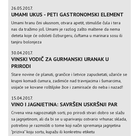
26.05.2017.
UMAMI UKUS - PETI GASTRONOMSKI ELEMENT
Umami hranu čini ukusnom, otvara apetit, stimuliše čula i tera
nas da tražimo još. Umami je razlog zašto maltene da nema
deteta koje će odoleti čizburgeru, ćuftama u marinara sosu ili
tanjiru bolonjeza
30.04.2017.
VINSKI VODIČ ZA GURMANSKI URANAK U
PRIRODI
Stare novine će planuti, grančice i letvice zapucketati, užariće se
krupni komadi ćumura, zadimiće nad travnjacima i šumarcima,
usijaće se kovane roštiljske žice i zamirisaće do neba i nazad!
15.04.2017.
VINO I JAGNJETINA: SAVRŠEN USKRŠNJI PAR
Crvena vina najpoznatijih sorti, po prirodi stvari dobro se slažu
sa jagnjetinom, ali da bi se u uparivanju ostvario vrhunac sklada,
potrebno je razmisliti o tome koji način spremanja jagnjetina
"priziva" koju sortu, kupažu ili konkretnu etiketu