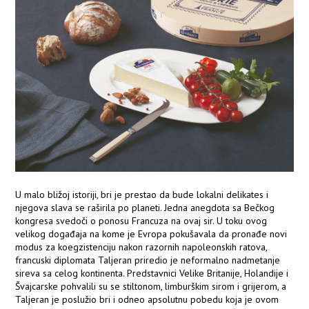
U malo bližoj istoriji, bri je prestao da bude lokalni delikates i
njegova slava se raširila po planeti. Jedna anegdota sa Bečkog
kongresa svedoči o ponosu Francuza na ovaj sir. U toku ovog
velikog događaja na kome je Evropa pokušavala da pronađe novi
modus za koegzistenciju nakon razornih napoleonskih ratova,
francuski diplomata Taljeran priredio je neformalno nadmetanje
sireva sa celog kontinenta. Predstavnici Velike Britanije, Holandije i
Švajcarske pohvalili su se stiltonom, limburškim sirom i grijerom, a
Taljeran je poslužio bri i odneo apsolutnu pobedu koja je ovom