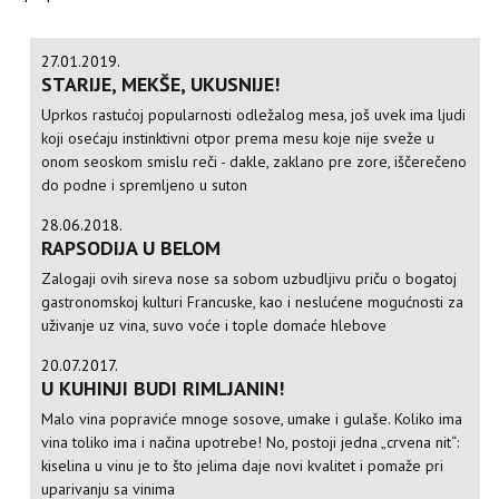
27.01.2019.
STARIJE, MEKŠE, UKUSNIJE!
Uprkos rastućoj popularnosti odležalog mesa, još uvek ima ljudi
koji osećaju instinktivni otpor prema mesu koje nije sveže u
onom seoskom smislu reči - dakle, zaklano pre zore, iščerečeno
do podne i spremljeno u suton
28.06.2018.
RAPSODIJA U BELOM
Zalogaji ovih sireva nose sa sobom uzbudljivu priču o bogatoj
gastronomskoj kulturi Francuske, kao i neslućene mogućnosti za
uživanje uz vina, suvo voće i tople domaće hlebove
20.07.2017.
U KUHINJI BUDI RIMLJANIN!
Malo vina popraviće mnoge sosove, umake i gulaše. Koliko ima
vina toliko ima i načina upotrebe! No, postoji jedna „crvena nit“:
kiselina u vinu je to što jelima daje novi kvalitet i pomaže pri
uparivanju sa vinima