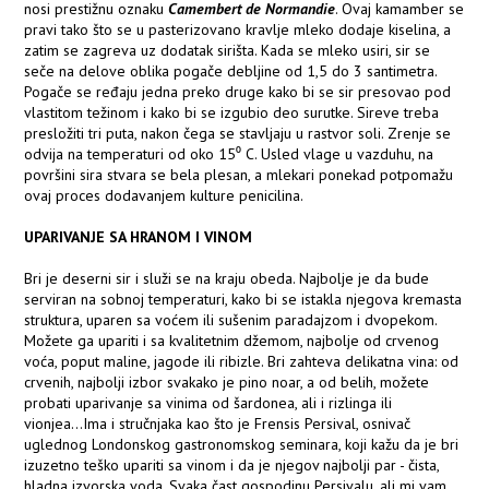
nosi prestižnu oznaku
Camembert de Normandie
. Ovaj kamamber se
pravi tako što se u pasterizovano kravlje mleko dodaje kiselina, a
zatim se zagreva uz dodatak sirišta. Kada se mleko usiri, sir se
seče na delove oblika pogače debljine od 1,5 do 3 santimetra.
Pogače se ređaju jedna preko druge kako bi se sir presovao pod
vlastitom težinom i kako bi se izgubio deo surutke. Sireve treba
presložiti tri puta, nakon čega se stavljaju u rastvor soli. Zrenje se
odvija na temperaturi od oko 15⁰ C. Usled vlage u vazduhu, na
površini sira stvara se bela plesan, a mlekari ponekad potpomažu
ovaj proces dodavanjem kulture penicilina.
UPARIVANJE SA HRANOM I VINOM
Bri je deserni sir i služi se na kraju obeda. Najbolje je da bude
serviran na sobnoj temperaturi, kako bi se istakla njegova kremasta
struktura, uparen sa voćem ili sušenim paradajzom i dvopekom.
Možete ga upariti i sa kvalitetnim džemom, najbolje od crvenog
voća, poput maline, jagode ili ribizle. Bri zahteva delikatna vina: od
crvenih, najbolji izbor svakako je pino noar, a od belih, možete
probati uparivanje sa vinima od šardonea, ali i rizlinga ili
vionjea...Ima i stručnjaka kao što je Frensis Persival, osnivač
uglednog Londonskog gastronomskog seminara, koji kažu da je bri
izuzetno teško upariti sa vinom i da je njegov najbolji par - čista,
hladna izvorska voda. Svaka čast gospodinu Persivalu, ali mi vam