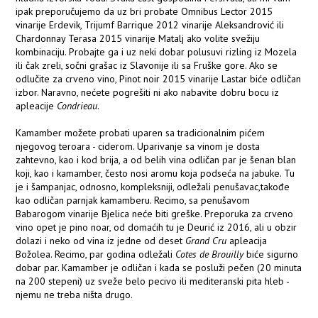
ipak preporučujemo da uz bri probate Omnibus Lector 2015
vinarije Erdevik, Trijumf Barrique 2012 vinarije Aleksandrović ili
Chardonnay Terasa 2015 vinarije Matalj ako volite svežiju
kombinaciju. Probajte ga i uz neki dobar polusuvi rizling iz Mozela
ili čak zreli, sočni grašac iz Slavonije ili sa Fruške gore. Ako se
odlučite za crveno vino, Pinot noir 2015 vinarije Lastar biće odličan
izbor. Naravno, nećete pogrešiti ni ako nabavite dobru bocu iz
apleacije
Condrieau
.
Kamamber možete probati uparen sa tradicionalnim pićem
njegovog teroara - ciderom. Uparivanje sa vinom je dosta
zahtevno, kao i kod brija, a od belih vina odličan par je šenan blan
koji, kao i kamamber, često nosi aromu koja podseća na jabuke. Tu
je i šampanjac, odnosno, kompleksniji, odležali penušavac,takođe
kao odličan parnjak kamamberu. Recimo, sa penušavom
Babarogom vinarije Bjelica neće biti greške. Preporuka za crveno
vino opet je pino noar, od domaćih tu je Deurić iz 2016, ali u obzir
dolazi i neko od vina iz jedne od deset
Grand Cru
apleacija
Božolea. Recimo, par godina odležali
Cotes de Brouilly
biće sigurno
dobar par. Kamamber je odličan i kada se posluži pečen (20 minuta
na 200 stepeni) uz sveže belo pecivo ili mediteranski pita hleb -
njemu ne treba ništa drugo.