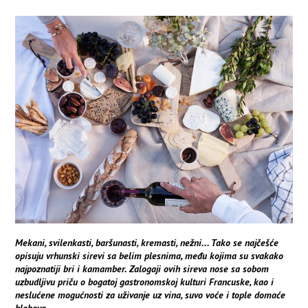
Mekani, svilenkasti, baršunasti, kremasti, nežni... Tako se najčešće
opisuju vrhunski sirevi sa belim plesnima, među kojima su svakako
najpoznatiji bri i kamamber. Zalogaji ovih sireva nose sa sobom
uzbudljivu priču o bogatoj gastronomskoj kulturi Francuske, kao i
neslućene mogućnosti za uživanje uz vina, suvo voće i tople domaće