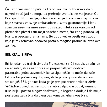
hlebove.
Čuli smo već mnogo puta da Francuska ima toliko sireva da ni
najveći stručnjaci ne mogu da prebroje sve lokalne varijetete. Od
Pirineja do Normandije, gotovo sve regije Francuske imaju sireve
koje smatraju za svoje ambasadore u svetu gastronomije. Među
svim tim sirevima, meki sirevi od svežeg mleka i sa koricom od
plemenitih plesni zauzimaju posebno mesto, što zbog ponosa koji
Francuzi osećaju prema njima, što zbog velike osetljivosti zbog
koje je tek relativno nedavno postalo moguće probati ih izvan ove
zemlje.
BRI: KRALJ SIREVA
Bri je jedan od trajnih simbola Francuske, i sir čiji nas ukus, rafiniran
i elegantan, ali sa nepogrešivo prepoznatljivim dodirom
pastoralne jednostavnosti. Niko sa sigurnošću ne može da kaže
kako je bri počeo svoj dug vek, ali legenda govori da je slavu
stekao još 774. godine, kada ga je prvi put probao vladar
Karlo
Veliki.
Navodno, kralj se istog trenutka zaljubio u bogat, kremasti
ukus brija i postao njegov obožavatelj, a legenda dodaje i da mu je
poslednja želja bila da okusi baš komadić vrhunskog brija.