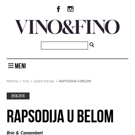
MENI
Početna
»
Fino
»
Gastro brevijar
»
RAPSODIJA U BELOM
28.06.2018.
RAPSODIJA U BELOM
Brie & Camambert