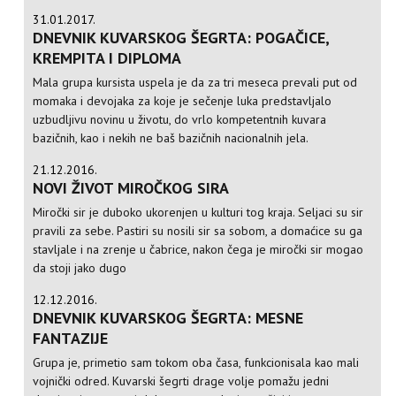
31.01.2017.
DNEVNIK KUVARSKOG ŠEGRTA: POGAČICE,
KREMPITA I DIPLOMA
Mala grupa kursista uspela je da za tri meseca prevali put od
momaka i devojaka za koje je sečenje luka predstavljalo
uzbudljivu novinu u životu, do vrlo kompetentnih kuvara
bazičnih, kao i nekih ne baš bazičnih nacionalnih jela.
21.12.2016.
NOVI ŽIVOT MIROČKOG SIRA
Miročki sir je duboko ukorenjen u kulturi tog kraja. Seljaci su sir
pravili za sebe. Pastiri su nosili sir sa sobom, a domaćice su ga
stavljale i na zrenje u čabrice, nakon čega je miročki sir mogao
da stoji jako dugo
12.12.2016.
DNEVNIK KUVARSKOG ŠEGRTA: MESNE
FANTAZIJE
Grupa je, primetio sam tokom oba časa, funkcionisala kao mali
vojnički odred. Kuvarski šegrti drage volje pomažu jedni