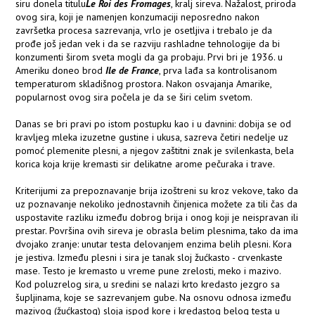
siru donela titulu
Le Roi des Fromages
, kralj sireva. Nažalost, priroda
ovog sira, koji je namenjen konzumaciji neposredno nakon
završetka procesa sazrevanja, vrlo je osetljiva i trebalo je da
prođe još jedan vek i da se razviju rashladne tehnologije da bi
konzumenti širom sveta mogli da ga probaju. Prvi bri je 1936. u
Ameriku doneo brod
Ile de France
, prva lađa sa kontrolisanom
temperaturom skladišnog prostora. Nakon osvajanja Amarike,
popularnost ovog sira počela je da se širi celim svetom.
Danas se bri pravi po istom postupku kao i u davnini: dobija se od
kravljeg mleka izuzetne gustine i ukusa, sazreva četiri nedelje uz
pomoć plemenite plesni, a njegov zaštitni znak je svilenkasta, bela
korica koja krije kremasti sir delikatne arome pečuraka i trave.
Kriterijumi za prepoznavanje brija izoštreni su kroz vekove, tako da
uz poznavanje nekoliko jednostavnih činjenica možete za tili čas da
uspostavite razliku između dobrog brija i onog koji je neispravan ili
prestar. Površina ovih sireva je obrasla belim plesnima, tako da ima
dvojako zranje: unutar testa delovanjem enzima belih plesni. Kora
je jestiva. Između plesni i sira je tanak sloj žućkasto - crvenkaste
mase. Testo je kremasto u vreme pune zrelosti, meko i mazivo.
Kod poluzrelog sira, u sredini se nalazi krto kredasto jezgro sa
šupljinama, koje se sazrevanjem gube. Na osnovu odnosa između
mazivog (žućkastog) sloja ispod kore i kredastog belog testa u