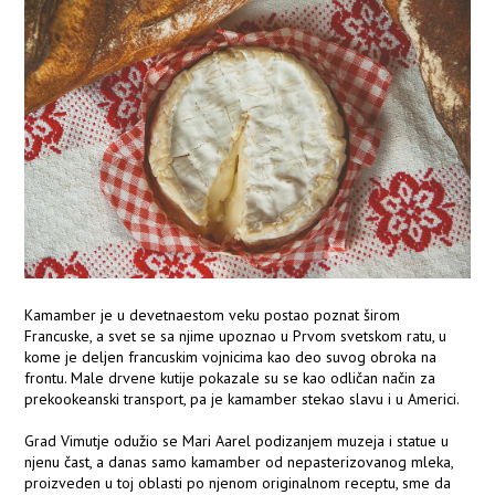
Kamamber je u devetnaestom veku postao poznat širom
Francuske, a svet se sa njime upoznao u Prvom svetskom ratu, u
kome je deljen francuskim vojnicima kao deo suvog obroka na
frontu. Male drvene kutije pokazale su se kao odličan način za
prekookeanski transport, pa je kamamber stekao slavu i u Americi.
Grad Vimutje odužio se Mari Aarel podizanjem muzeja i statue u
njenu čast, a danas samo kamamber od nepasterizovanog mleka,
proizveden u toj oblasti po njenom originalnom receptu, sme da