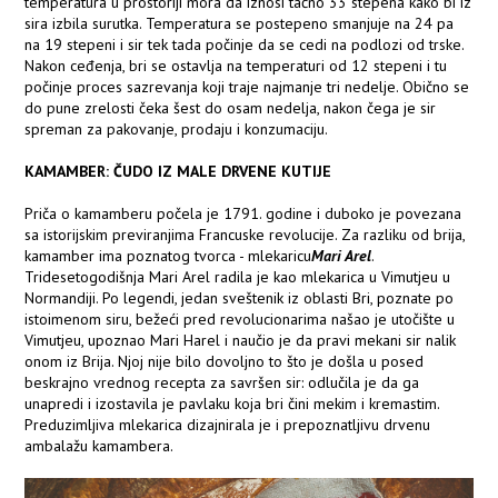
temperatura u prostoriji mora da iznosi tačno 33 stepena kako bi iz
sira izbila surutka. Temperatura se postepeno smanjuje na 24 pa
na 19 stepeni i sir tek tada počinje da se cedi na podlozi od trske.
Nakon ceđenja, bri se ostavlja na temperaturi od 12 stepeni i tu
počinje proces sazrevanja koji traje najmanje tri nedelje. Obično se
do pune zrelosti čeka šest do osam nedelja, nakon čega je sir
spreman za pakovanje, prodaju i konzumaciju.
KAMAMBER: ČUDO IZ MALE DRVENE KUTIJE
Priča o kamamberu počela je 1791. godine i duboko je povezana
sa istorijskim previranjima Francuske revolucije. Za razliku od brija,
kamamber ima poznatog tvorca - mlekaricu
Mari Arel
.
Tridesetogodišnja Mari Arel radila je kao mlekarica u Vimutjeu u
Normandiji. Po legendi, jedan sveštenik iz oblasti Bri, poznate po
istoimenom siru, bežeći pred revolucionarima našao je utočište u
Vimutjeu, upoznao Mari Harel i naučio je da pravi mekani sir nalik
onom iz Brija. Njoj nije bilo dovoljno to što je došla u posed
beskrajno vrednog recepta za savršen sir: odlučila je da ga
unapredi i izostavila je pavlaku koja bri čini mekim i kremastim.
Preduzimljiva mlekarica dizajnirala je i prepoznatljivu drvenu
ambalažu kamambera.