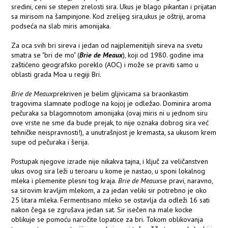
sredini, ceni se stepen zrelosti sira. Ukus je blago pikantan i prijatan
sa mirisom na šampinjone. Kod zrelijeg sira,ukus je oštriji, aroma
podseća na slab miris amonijaka.
Za oca svih bri sireva i jedan od najplemenitijih sireva na svetu
smatra se "bri de mo" (
Brie de Meaux
), koji od 1980. godine ima
zaštićeno geografsko poreklo (AOC) i može se praviti samo u
oblasti grada Moa u regiji Bri.
Brie de Meaux
prekriven je belim gljivicama sa braonkastim
tragovima slamnate podloge na kojoj je odležao. Dominira aroma
pečuraka sa blagomnotom amonijaka (ovaj miris ni u jednom siru
ove vrste ne sme da bude prejak, to nije oznaka dobrog sira već
tehničke neispravnosti!), a unutrašnjost je kremasta, sa ukusom krem
supe od pečuraka i šerija.
Postupak njegove izrade nije nikakva tajna, i ključ za veličanstven
ukus ovog sira leži u teroaru u kome je nastao, u sponi lokalnog
mleka i plemenite plesni tog kraja.
Brie de Meaux
se pravi, naravno,
sa sirovim kravljim mlekom, a za jedan veliki sir potrebno je oko
25 litara mleka. Fermentisano mleko se ostavlja da odleži 16 sati
nakon čega se zgrušava jedan sat. Sir isečen na male kocke
oblikuje se pomoću naročite lopatice za bri. Tokom oblikovanja