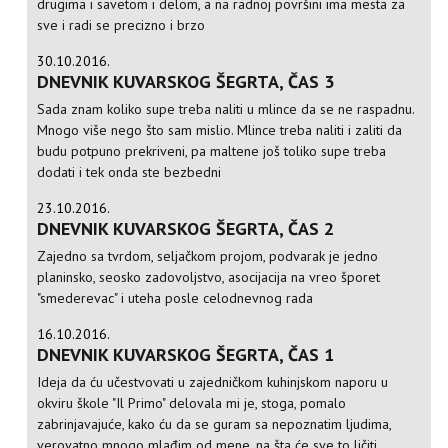
drugima i savetom i delom, a na radnoj površini ima mesta za
sve i radi se precizno i brzo
30.10.2016.
DNEVNIK KUVARSKOG ŠEGRTA, ČAS 3
Sada znam koliko supe treba naliti u mlince da se ne raspadnu.
Mnogo više nego što sam mislio. Mlince treba naliti i zaliti da
budu potpuno prekriveni, pa maltene još toliko supe treba
dodati i tek onda ste bezbedni
23.10.2016.
DNEVNIK KUVARSKOG ŠEGRTA, ČAS 2
Zajedno sa tvrdom, seljačkom projom, podvarak je jedno
planinsko, seosko zadovoljstvo, asocijacija na vreo šporet
"smederevac" i uteha posle celodnevnog rada
16.10.2016.
DNEVNIK KUVARSKOG ŠEGRTA, ČAS 1
Ideja da ću učestvovati u zajedničkom kuhinjskom naporu u
okviru škole "Il Primo" delovala mi je, stoga, pomalo
zabrinjavajuće, kako ću da se guram sa nepoznatim ljudima,
verovatno mnogo mlađim od mene, na šta će sve to ličiti,