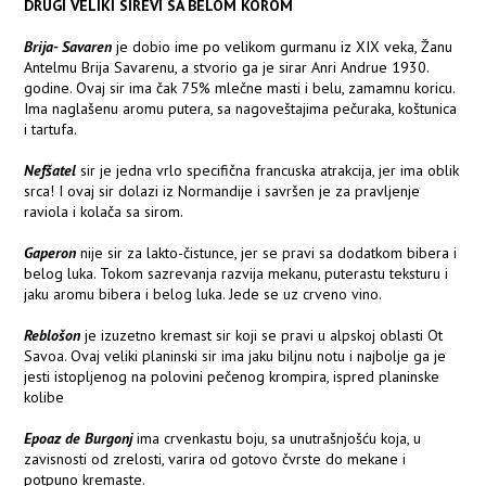
DRUGI VELIKI SIREVI SA BELOM KOROM
Brija- Savaren
je dobio ime po velikom gurmanu iz XIX veka, Žanu
Antelmu Brija Savarenu, a stvorio ga je sirar Anri Andrue 1930.
godine. Ovaj sir ima čak 75% mlečne masti i belu, zamamnu koricu.
Ima naglašenu aromu putera, sa nagoveštajima pečuraka, koštunica
i tartufa.
Nefšatel
sir je jedna vrlo specifična francuska atrakcija, jer ima oblik
srca! I ovaj sir dolazi iz Normandije i savršen je za pravljenje
raviola i kolača sa sirom.
Gaperon
nije sir za lakto-čistunce, jer se pravi sa dodatkom bibera i
belog luka. Tokom sazrevanja razvija mekanu, puterastu teksturu i
jaku aromu bibera i belog luka. Jede se uz crveno vino.
Reblošon
je izuzetno kremast sir koji se pravi u alpskoj oblasti Ot
Savoa. Ovaj veliki planinski sir ima jaku biljnu notu i najbolje ga je
jesti istopljenog na polovini pečenog krompira, ispred planinske
kolibe
Epoaz de Burgonj
ima crvenkastu boju, sa unutrašnjošću koja, u
zavisnosti od zrelosti, varira od gotovo čvrste do mekane i
potpuno kremaste.