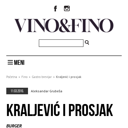
MENI
Početna
»
Fino
»
Gastro brevijar
»
Kraljević i prosjak
11.03.2016.
Aleksandar Grubeša
KRALJEVIĆ I PROSJAK
BURGER