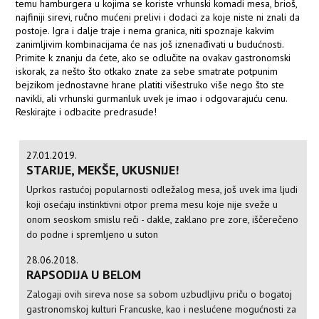
temu hamburgera u kojima se koriste vrhunski komadi mesa, brioš,
najfiniji sirevi, ručno mućeni prelivi i dodaci za koje niste ni znali da
postoje. Igra i dalje traje i nema granica, niti spoznaje kakvim
zanimljivim kombinacijama će nas još iznenađivati u budućnosti.
Primite k znanju da ćete, ako se odlučite na ovakav gastronomski
iskorak, za nešto što otkako znate za sebe smatrate potpunim
bejzikom jednostavne hrane platiti višestruko više nego što ste
navikli, ali vrhunski gurmanluk uvek je imao i odgovarajuću cenu.
Reskirajte i odbacite predrasude!
27.01.2019.
STARIJE, MEKŠE, UKUSNIJE!
Uprkos rastućoj popularnosti odležalog mesa, još uvek ima ljudi
koji osećaju instinktivni otpor prema mesu koje nije sveže u
onom seoskom smislu reči - dakle, zaklano pre zore, iščerečeno
do podne i spremljeno u suton
28.06.2018.
RAPSODIJA U BELOM
Zalogaji ovih sireva nose sa sobom uzbudljivu priču o bogatoj
gastronomskoj kulturi Francuske, kao i neslućene mogućnosti za