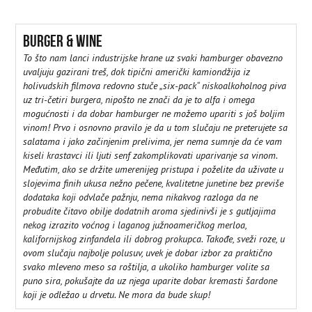
BURGER & WINE
To što nam lanci industrijske hrane uz svaki hamburger obavezno
uvaljuju gazirani treš, dok tipični američki kamiondžija iz
holivudskih filmova redovno stuče „six-pack“ niskoalkoholnog piva
uz tri-četiri burgera, nipošto ne znači da je to alfa i omega
mogućnosti i da dobar hamburger ne možemo upariti s još boljim
vinom! Prvo i osnovno pravilo je da u tom slučaju ne preterujete sa
salatama i jako začinjenim prelivima, jer nema sumnje da će vam
kiseli krastavci ili ljuti senf zakomplikovati uparivanje sa vinom.
Međutim, ako se držite umerenijeg pristupa i poželite da uživate u
slojevima finih ukusa nežno pečene, kvalitetne junetine bez previše
dodataka koji odvlače pažnju, nema nikakvog razloga da ne
probudite čitavo obilje dodatnih aroma sjedinivši je s gutljajima
nekog izrazito voćnog i laganog južnoameričkog merloa,
kalifornijskog zinfandela ili dobrog prokupca. Takođe, sveži roze, u
ovom slučaju najbolje polusuv, uvek je dobar izbor za praktično
svako mleveno meso sa roštilja, a ukoliko hamburger volite sa
puno sira, pokušajte da uz njega uparite dobar kremasti šardone
koji je odležao u drvetu. Ne mora da bude skup!