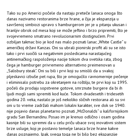
Tako su po Americi počele da nastaju preteče lanaca onoga što
danas nazivamo restoranima brze hrane, a čija je ekspanzija u
savršenoj simbiozi upravo s hamburgerom jer je u pitanju ukusan i
hranljiv obrok od mesa koji se može jeftino i brzo pripremiti, što je
svojevremeno smatrano revolucionarnim dostignućem. Prvi
ozbiljan takmac bio je kod nas malo poznati lanac „White Castle“ u
američkoj državi Kanzas. Oni su ubrali pionirski profit ali su se isto
tako i prvi suočili sa negativnim posledicama narastajućeg
antinemačkog raspoloženja nacije tokom dva svetska rata, zbog
čega je hamburger privremeno alternativno preimenovan u
„Salisbury steak“. Oni su bili i prvi koji su smislili da u svakoj
pljeskavici izbuše pet rupa, što je omogućilo ravnomernije pečenje
i eliminisalo potrebu za okretanjem na roštilju, te prvi koji su 1995.
počeli da prodaju sopstvene gotove, smrznute burgere da bi ih
ljudi mogli sami spremiti kod kuće. Tokom dvadesetih i tridesetih
godina 20. veka, nastalo je još nekoliko sličnih restorana ali su svi
oni u to vreme zadržali mahom lokalni karakter, sve dok se 1940.
nije pojavio danas planetarno poznati „McDonalds“ u kalifornijskom
gradu San Bernandinu. Posao im je krenuo odlično i osam godina
kasnije bili su spremni da u celu priču ubace svoj inovativni sistem
brze usluge, koji je postavio temelje lanaca brze hrane kakve
danas poznajemo. Ipak, svega toga ne bi bilo bez ekspanzije