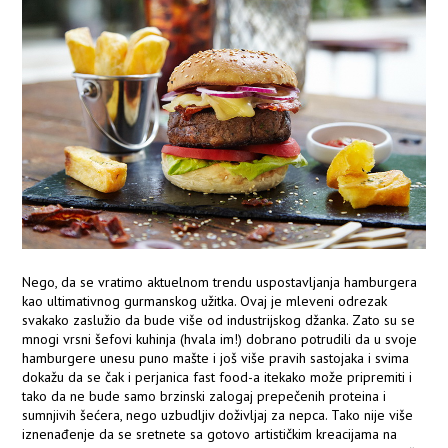
Nego, da se vratimo aktuelnom trendu uspostavljanja hamburgera
kao ultimativnog gurmanskog užitka. Ovaj je mleveni odrezak
svakako zaslužio da bude više od industrijskog džanka. Zato su se
mnogi vrsni šefovi kuhinja (hvala im!) dobrano potrudili da u svoje
hamburgere unesu puno mašte i još više pravih sastojaka i svima
dokažu da se čak i perjanica fast food-a itekako može pripremiti i
tako da ne bude samo brzinski zalogaj prepečenih proteina i
sumnjivih šećera, nego uzbudljiv doživljaj za nepca. Tako nije više
iznenađenje da se sretnete sa gotovo artističkim kreacijama na