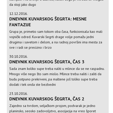
da stoji jako dugo
12.12.2016.
DNEVNIK KUVARSKOG ŠEGRTA: MESNE
FANTAZIJE
Grupa je, primetio sam tokom oba časa, funkcionisala kao mali
vojnički odred. Kuvarski šegrti drage volje pomažu jedni
drugima i savetom i delom, a na radnoj površini ima mesta za
sve i radi se precizno i brzo
30.10.2016.
DNEVNIK KUVARSKOG ŠEGRTA, ČAS 3
Sada znam koliko supe treba naliti u mlince da se ne raspadnu.
Mnogo više nego što sam mislio. Mlince treba naliti i zaliti da
budu potpuno prekriveni, pa maltene još toliko supe treba
dodati i tek onda ste bezbedni
23.10.2016.
DNEVNIK KUVARSKOG ŠEGRTA, ČAS 2
Zajedno sa tvrdom, seljačkom projom, podvarak je jedno
planinsko, seosko zadovoljstvo, asocijacija na vreo šporet