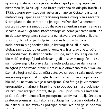
njihovog pristupa, za šta je verovatno najodgovorniji agresivni
biznismen Rej Krok koji je od braće Mekdonalds otkupio franšizu i
1955. otvorio prvi istovetni restoran u Ilinoisu. Ostalo je istorija
meteorskog uspeha i neograničenog širenja ovog biznis recepta
širom planete, do te mere da je logo „McDonalds“ vremenom
postao svojevrsni simbol globalizacije i amerikanizacije. I samo se
sećamo kako su građani istočnoevropskih zemalja naivno mislili da
im dolazak ovog lanca restorana označava prekretnicu u životu,
slobodu, demokratiju i bolji životni standard. Ta iluzija o
nadolazećim blagodetima bila je kratkog daha, ali je zato
globalizam došao da ostane. U kontekstu hrane, ovo je značilo
standardizovani kvalitet ponude i usluge, samo što je taj kvalitet
bio malčice drugačiji od očekivanog ali je sasvim moguće i da su
nam očekivanja bila prevelika. Takođe, pokazalo se da ni cena
naizgled jednostavne hrane u praksi nije obavezno tako niska kao
što naša logika nalaže, ali ništa zato, svaka roba i svaka moda uvek
imaju svog kupca. Ipak, znajte da hamburger po sebi uopšte nije
bio loš, ali naravno, sve je u sastojcima. Ono što ga je vremenom
upropastilo u mašineriji brze hrane je potreba za masprodukcijom i
stalnim uvećavanjem profita, što je u celu priču uvelo zamršenu
priču o čudnim tehnološkim postupcima, aditivima i obilju šećera u
pratećim premazima... Tako je reputacija hamburgera dotakla dno
na lestvici ukusne, zdrave i poželjne hrane, sve dok ga se ponovo