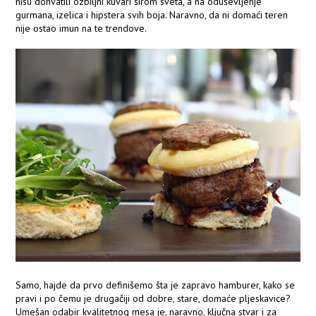
nisu dohvatili ozbiljni kuvari širom sveta, a na oduševljenje
gurmana, izelica i hipstera svih boja. Naravno, da ni domaći teren
nije ostao imun na te trendove.
Samo, hajde da prvo definišemo šta je zapravo hamburer, kako se
pravi i po čemu je drugačiji od dobre, stare, domaće pljeskavice?
Umešan odabir kvalitetnog mesa je, naravno, ključna stvar i za