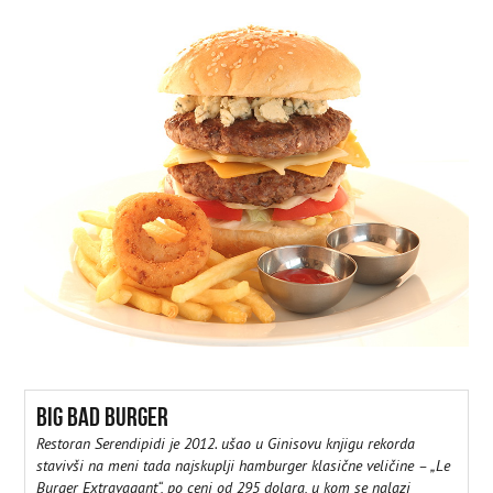
BIG BAD BURGER
Restoran Serendipidi je 2012. ušao u Ginisovu knjigu rekorda
stavivši na meni tada najskuplji hamburger klasične veličine – „Le
Burger Extravagant“, po ceni od 295 dolara, u kom se nalazi