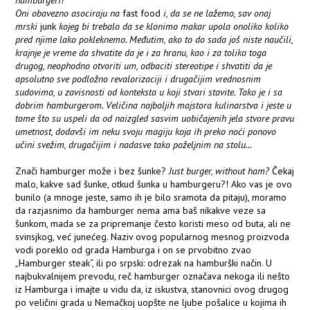
hamburgeri?
Oni obavezno asociraju na
fast food
i, da se ne lažemo, sav onaj
mrski
junk
kojeg bi trebalo da se klonimo makar upola onoliko koliko
pred njime lako pokleknemo. Međutim, ako to do sada još niste naučili,
krajnje je vreme da shvatite da je i za hranu, kao i za toliko toga
drugog, neophodno otvoriti um, odbaciti stereotipe i shvatiti da je
apsolutno sve podložno revalorizaciji i drugačijim vrednosnim
sudovima, u zavisnosti od konteksta u koji stvari stavite. Tako je i sa
dobrim hamburgerom. Veličina najboljih majstora kulinarstva i jeste u
tome što su uspeli da od naizgled sasvim uobičajenih jela stvore pravu
umetnost, dodavši im neku svoju magiju koja ih preko noći ponovo
učini svežim, drugačijim i nadasve tako poželjnim na stolu...
Znači hamburger može i bez šunke?
Just burger, without ham?
Čekaj
malo, kakve sad šunke, otkud šunka u hamburgeru?! Ako vas je ovo
bunilo (a mnoge jeste, samo ih je bilo sramota da pitaju), moramo
da razjasnimo da hamburger nema ama baš nikakve veze sa
šunkom, mada se za pripremanje često koristi meso od buta, ali ne
svinsjkog, već junećeg. Naziv ovog popularnog mesnog proizvoda
vodi poreklo od grada Hamburga i on se prvobitno zvao
„Hamburger steak“, ili po srpski: odrezak na hamburški način. U
najbukvalnijem prevodu, reč hamburger označava nekoga ili nešto
iz Hamburga i imajte u vidu da, iz iskustva, stanovnici ovog drugog
po veličini grada u Nemačkoj uopšte ne ljube pošalice u kojima ih