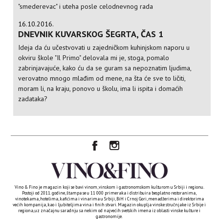
"smederevac" i uteha posle celodnevnog rada
16.10.2016.
DNEVNIK KUVARSKOG ŠEGRTA, ČAS 1
Ideja da ću učestvovati u zajedničkom kuhinjskom naporu u
okviru škole "Il Primo" delovala mi je, stoga, pomalo
zabrinjavajuće, kako ću da se guram sa nepoznatim ljudima,
verovatno mnogo mlađim od mene, na šta će sve to ličiti,
moram li, na kraju, ponovo u školu, ima li ispita i domaćih
zadataka?
Vino & Fino je magazin koji se bavi vinom, vinskom i gastronomskom kulturom u Srbiji i regionu.
Postoji od 2011. godine, štampa se u 11 000 primeraka i distribuira besplatno restoranima,
vinotekama, hotelima, kafićima i vinarima u Srbiji, BiH i Crnoj Gori, menadžerima i direktorima
većih kompanija, kao i ljubiteljima vina i finih stvari. Magazin okuplja vinske stručnjake iz Srbije i
regiona, uz značajnu saradnju sa nekim od najvećih svetskih imena iz oblasti vinske kulture i
gastronomije.