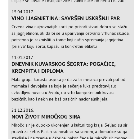
usijaće se kovane roštiljske žice i zamirisaće do neba i nazad!
15.04.2017.
VINO I JAGNJETINA: SAVRŠEN USKRŠNJI PAR
Crvena vina najpoznatijih sorti, po prirodi stvari dobro se slažu
sa jagnjetinom, ali da bi se u uparivanju ostvario vrhunac sklada,
potrebno je razmisliti o tome koji način spremanja jagnjetina
"priziva" koju sortu, kupažu ili konkretnu etiketu
31.01.2017.
DNEVNIK KUVARSKOG ŠEGRTA: POGAČICE,
KREMPITA I DIPLOMA
Mala grupa kursista uspela je da za tri meseca prevali put od
momaka i devojaka za koje je sečenje luka predstavljalo
uzbudljivu novinu u životu, do vrlo kompetentnih kuvara
bazičnih, kao i nekih ne baš bazičnih nacionalnih jela.
21.12.2016.
NOVI ŽIVOT MIROČKOG SIRA
Miročki sir je duboko ukorenjen u kulturi tog kraja. Seljaci su sir
pravili za sebe. Pastiri su nosili sir sa sobom, a domaćice su ga
stavljale i na zrenje u čabrice, nakon čega je miročki sir mogao