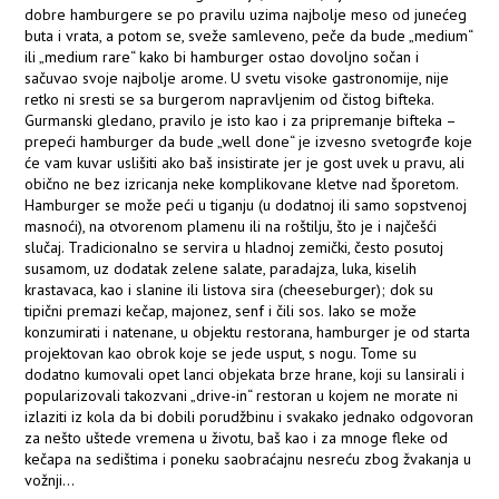
dobre hamburgere se po pravilu uzima najbolje meso od junećeg
buta i vrata, a potom se, sveže samleveno, peče da bude „medium“
ili „medium rare“ kako bi hamburger ostao dovoljno sočan i
sačuvao svoje najbolje arome. U svetu visoke gastronomije, nije
retko ni sresti se sa burgerom napravljenim od čistog bifteka.
Gurmanski gledano, pravilo je isto kao i za pripremanje bifteka –
prepeći hamburger da bude „well done“ je izvesno svetogrđe koje
će vam kuvar uslišiti ako baš insistirate jer je gost uvek u pravu, ali
obično ne bez izricanja neke komplikovane kletve nad šporetom.
Hamburger se može peći u tiganju (u dodatnoj ili samo sopstvenoj
masnoći), na otvorenom plamenu ili na roštilju, što je i najčešći
slučaj. Tradicionalno se servira u hladnoj zemički, često posutoj
susamom, uz dodatak zelene salate, paradajza, luka, kiselih
krastavaca, kao i slanine ili listova sira (cheeseburger); dok su
tipični premazi kečap, majonez, senf i čili sos. Iako se može
konzumirati i natenane, u objektu restorana, hamburger je od starta
projektovan kao obrok koje se jede usput, s nogu. Tome su
dodatno kumovali opet lanci objekata brze hrane, koji su lansirali i
popularizovali takozvani „drive-in“ restoran u kojem ne morate ni
izlaziti iz kola da bi dobili porudžbinu i svakako jednako odgovoran
za nešto uštede vremena u životu, baš kao i za mnoge fleke od
kečapa na sedištima i poneku saobraćajnu nesreću zbog žvakanja u
vožnji...