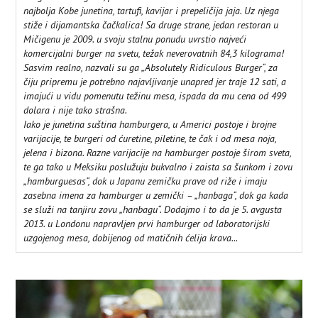
najbolja Kobe junetina, tartufi, kavijar i prepeličija jaja. Uz njega
stiže i dijamantska čačkalica! Sa druge strane, jedan restoran u
Mičigenu je 2009. u svoju stalnu ponudu uvrstio najveći
komercijalni burger na svetu, težak neverovatnih 84,3 kilograma!
Sasvim realno, nazvali su ga „Absolutely Ridiculous Burger“, za
čiju pripremu je potrebno najavljivanje unapred jer traje 12 sati, a
imajući u vidu pomenutu težinu mesa, ispada da mu cena od 499
dolara i nije tako strašna.
Iako je junetina suština hamburgera, u Americi postoje i brojne
varijacije, te burgeri od ćuretine, piletine, te čak i od mesa noja,
jelena i bizona. Razne varijacije na hamburger postoje širom sveta,
te ga tako u Meksiku poslužuju bukvalno i zaista sa šunkom i zovu
„hamburguesas“, dok u Japanu zemičku prave od riže i imaju
zasebna imena za hamburger u zemički – „hanbaga“, dok ga kada
se služi na tanjiru zovu „hanbagu“. Dodajmo i to da je 5. avgusta
2013. u Londonu napravljen prvi hamburger od laboratorijski
uzgojenog mesa, dobijenog od matičnih ćelija krava...