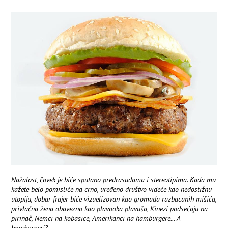
Nažalost, čovek je biće sputano predrasudama i stereotipima. Kada mu
kažete belo pomisliće na crno, uređeno društvo videće kao nedostižnu
utopiju, dobar frajer biće vizuelizovan kao gromada razbacanih mišića,
privlačna žena obavezno kao plavooka plavuša, Kinezi podsećaju na
pirinač, Nemci na kobasice, Amerikanci na hamburgere... A