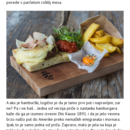
porede s parčetom roštilj mesa.
A ako je hamburški, logično je da je tamo prvi put i napravljen, zar
ne? Pa i ne baš... Jedna od verzija priče o nastanku hamburgera
kaže da ga je izumeo izvesni Oto Kause 1891. i da je jelo veoma
brzo našlo put do Amerike preko nemačkih emigranata i mornara.
Ipak, to je samo jedna od priča. Zapravo, malo je jela na koja je