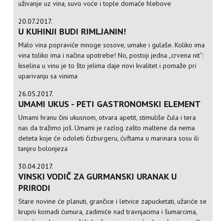
uživanje uz vina, suvo voće i tople domaće hlebove
20.07.2017.
U KUHINJI BUDI RIMLJANIN!
Malo vina popraviće mnoge sosove, umake i gulaše. Koliko ima
vina toliko ima i načina upotrebe! No, postoji jedna „crvena nit“:
kiselina u vinu je to što jelima daje novi kvalitet i pomaže pri
uparivanju sa vinima
26.05.2017.
UMAMI UKUS - PETI GASTRONOMSKI ELEMENT
Umami hranu čini ukusnom, otvara apetit, stimuliše čula i tera
nas da tražimo još. Umami je razlog zašto maltene da nema
deteta koje će odoleti čizburgeru, ćuftama u marinara sosu ili
tanjiru bolonjeza
30.04.2017.
VINSKI VODIČ ZA GURMANSKI URANAK U
PRIRODI
Stare novine će planuti, grančice i letvice zapucketati, užariće se
krupni komadi ćumura, zadimiće nad travnjacima i šumarcima,