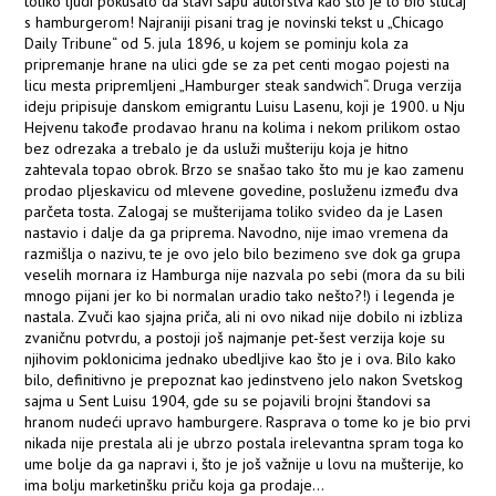
toliko ljudi pokušalo da stavi šapu autorstva kao što je to bio slučaj
s hamburgerom! Najraniji pisani trag je novinski tekst u „Chicago
Daily Tribune“ od 5. jula 1896, u kojem se pominju kola za
pripremanje hrane na ulici gde se za pet centi mogao pojesti na
licu mesta pripremljeni „Hamburger steak sandwich“. Druga verzija
ideju pripisuje danskom emigrantu Luisu Lasenu, koji je 1900. u Nju
Hejvenu takođe prodavao hranu na kolima i nekom prilikom ostao
bez odrezaka a trebalo je da usluži mušteriju koja je hitno
zahtevala topao obrok. Brzo se snašao tako što mu je kao zamenu
prodao pljeskavicu od mlevene govedine, posluženu između dva
parčeta tosta. Zalogaj se mušterijama toliko svideo da je Lasen
nastavio i dalje da ga priprema. Navodno, nije imao vremena da
razmišlja o nazivu, te je ovo jelo bilo bezimeno sve dok ga grupa
veselih mornara iz Hamburga nije nazvala po sebi (mora da su bili
mnogo pijani jer ko bi normalan uradio tako nešto?!) i legenda je
nastala. Zvuči kao sjajna priča, ali ni ovo nikad nije dobilo ni izbliza
zvaničnu potvrdu, a postoji još najmanje pet-šest verzija koje su
njihovim poklonicima jednako ubedljive kao što je i ova. Bilo kako
bilo, definitivno je prepoznat kao jedinstveno jelo nakon Svetskog
sajma u Sent Luisu 1904, gde su se pojavili brojni štandovi sa
hranom nudeći upravo hamburgere. Rasprava o tome ko je bio prvi
nikada nije prestala ali je ubrzo postala irelevantna spram toga ko
ume bolje da ga napravi i, što je još važnije u lovu na mušterije, ko
ima bolju marketinšku priču koja ga prodaje...