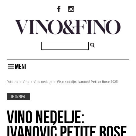
MENI
Početna
»
Vino
»
Vino nedelje
»
Vino nedelje: Ivanović Petite Rose 2023
03.05.2024.
VINO NEDELJE:
IVANOVIĆ PETITE ROSE