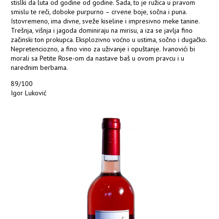
stislki da luta od godine od godine. Sada, to je ružica u pravom
smislu te reči, doboke purpurno – crvene boje, sočna i puna.
Istovremeno, ima divne, sveže kiseline i impresivno meke tanine.
Trešnja, višnja i jagoda dominiraju na mirisu, a iza se javlja fino
začinski ton prokupca. Eksplozivno voćno u ustima, sočno i dugačko.
Nepretenciozno, a fino vino za uživanje i opuštanje. Ivanovići bi
morali sa Petite Rose-om da nastave baš u ovom pravcu i u
narednim berbama.
89/100
Igor Luković