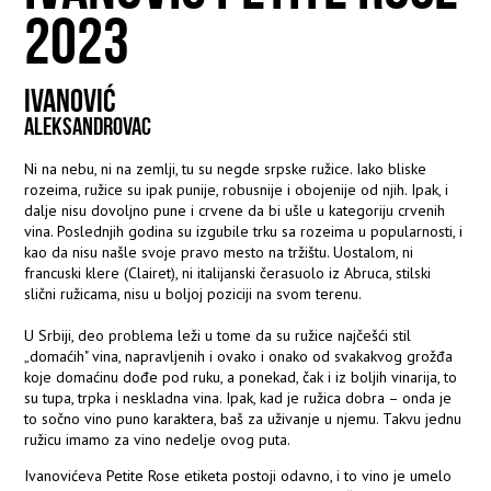
2023
IVANOVIĆ
ALEKSANDROVAC
Ni na nebu, ni na zemlji, tu su negde srpske ružice. Iako bliske
rozeima, ružice su ipak punije, robusnije i obojenije od njih. Ipak, i
dalje nisu dovoljno pune i crvene da bi ušle u kategoriju crvenih
vina. Poslednjih godina su izgubile trku sa rozeima u popularnosti, i
kao da nisu našle svoje pravo mesto na tržištu. Uostalom, ni
francuski klere (Clairet), ni italijanski čerasuolo iz Abruca, stilski
slični ružicama, nisu u boljoj poziciji na svom terenu.
U Srbiji, deo problema leži u tome da su ružice najčešći stil
„domaćih" vina, napravljenih i ovako i onako od svakakvog grožđa
koje domaćinu dođe pod ruku, a ponekad, čak i iz boljih vinarija, to
su tupa, trpka i neskladna vina. Ipak, kad je ružica dobra – onda je
to sočno vino puno karaktera, baš za uživanje u njemu. Takvu jednu
ružicu imamo za vino nedelje ovog puta.
Ivanovićeva Petite Rose etiketa postoji odavno, i to vino je umelo