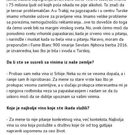
i 75 miliona ljudi od kojih pola nikada ne pije alkohol. To znači da
je teroar problematičan. A u Trakiji, na jugozapadu i u centru Turske
imamo vrhunske uslove za pravljene vina. Imamo velike probleme
sa porezima, nemogućnošću reklamiranja...sve to dovešće do toga
da ćemo uvek biti na margini vinskog sveta. No, uvek ćemo moći da
ponudimo svetu vrhunski papaskarasi, kada je crveno vino u pitanju,
i narindže i muskat kada su bela vina u pitanju. Naravo, moram da
preporučim i Fume Blanc 900 vinarije Sevilen. Njihova berba 2016.
je izvanredna, kao što je bila i svuda u Turskoj.
Da li ste se susreli sa vinima iz naše zemlje?
- Probao sam neka vina iz Srbije. Neka su mi se veoma dopala, a i
ranije sam ih isprobavao. Za mene su stare vrste kao što je
prokupac veoma zanimljive, a u slučaju prokupca interesantna mi je
i njegova rodbinska veza sa papaskarasijem i nadam se da ću
uskoro moći da se dublje upoznam sa vašim vinima.
Koje je najbolje vino koje ste ikada služili?
- Za mene to nije pitanje konkretnog vina, već konteksta. Najbolja
vina su ona koja poslužite u društvu koje će od tog gutljaja
napraviti uspomenu za ceo život.