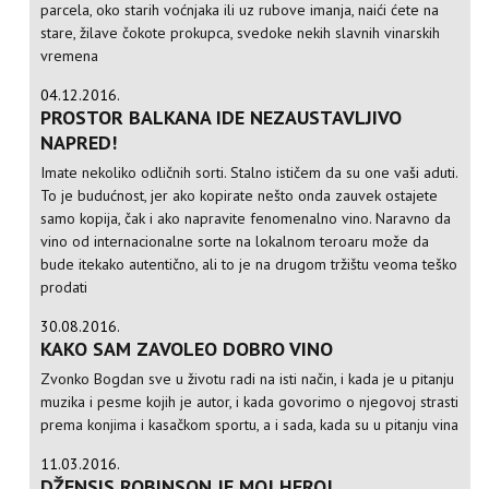
parcela, oko starih voćnjaka ili uz rubove imanja, naići ćete na
stare, žilave čokote prokupca, svedoke nekih slavnih vinarskih
vremena
04.12.2016.
PROSTOR BALKANA IDE NEZAUSTAVLJIVO
NAPRED!
Imate nekoliko odličnih sorti. Stalno ističem da su one vaši aduti.
To je budućnost, jer ako kopirate nešto onda zauvek ostajete
samo kopija, čak i ako napravite fenomenalno vino. Naravno da
vino od internacionalne sorte na lokalnom teroaru može da
bude itekako autentično, ali to je na drugom tržištu veoma teško
prodati
30.08.2016.
KAKO SAM ZAVOLEO DOBRO VINO
Zvonko Bogdan sve u životu radi na isti način, i kada je u pitanju
muzika i pesme kojih je autor, i kada govorimo o njegovoj strasti
prema konjima i kasačkom sportu, a i sada, kada su u pitanju vina
11.03.2016.
DŽENSIS ROBINSON JE MOJ HEROJ