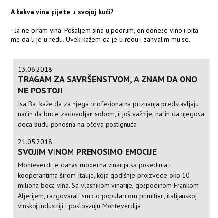
A kakva vina pijete u svojoj kući?
- Ja ne biram vina. Pošaljem sina u podrum, on donese vino i pita
me da li je u redu. Uvek kažem da je u redu i zahvalim mu se.
13.06.2018.
TRAGAM ZA SAVRŠENSTVOM, A ZNAM DA ONO
NE POSTOJI
Isa Bal kaže da za njega profesionalna priznanja predstavljaju
način da bude zadovoljan sobom, i, još važnije, način da njegova
deca budu ponosna na očeva postignuća
21.05.2018.
SVOJIM VINOM PRENOSIMO EMOCIJE
Monteverdi je danas moderna vinarija sa posedima i
kooperantima širom Italije, koja godišnje proizvede oko 10
miliona boca vina. Sa vlasnikom vinarije, gospodinom Frankom
Aljerijem, razgovarali smo o popularnom primitivu, italijanskoj
vinskoj industriji i poslovanju Monteverdija