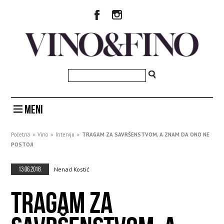
MENI
Početna
»
Vino
»
Intervju
»
TRAGAM ZA SAVRŠENSTVOM, A ZNAM DA ONO NE
POSTOJI
13.06.2018.
Nenad Kostić
TRAGAM ZA