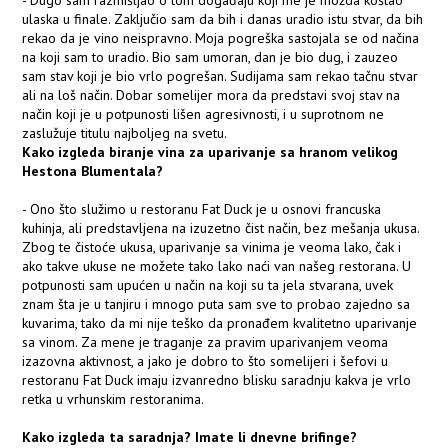
- Dugo sam razmišljao o tom događaju koji me je možda koštao
ulaska u finale. Zaključio sam da bih i danas uradio istu stvar, da bih
rekao da je vino neispravno. Moja pogreška sastojala se od načina
na koji sam to uradio. Bio sam umoran, dan je bio dug, i zauzeo
sam stav koji je bio vrlo pogrešan. Sudijama sam rekao tačnu stvar
ali na loš način. Dobar somelijer mora da predstavi svoj stav na
način koji je u potpunosti lišen agresivnosti, i u suprotnom ne
zaslužuje titulu najboljeg na svetu.
Kako izgleda biranje vina za uparivanje sa hranom velikog
Hestona Blumentala?
- Ono što služimo u restoranu Fat Duck je u osnovi francuska
kuhinja, ali predstavljena na izuzetno čist način, bez mešanja ukusa.
Zbog te čistoće ukusa, uparivanje sa vinima je veoma lako, čak i
ako takve ukuse ne možete tako lako naći van našeg restorana. U
potpunosti sam upućen u način na koji su ta jela stvarana, uvek
znam šta je u tanjiru i mnogo puta sam sve to probao zajedno sa
kuvarima, tako da mi nije teško da pronađem kvalitetno uparivanje
sa vinom. Za mene je traganje za pravim uparivanjem veoma
izazovna aktivnost, a jako je dobro to što somelijeri i šefovi u
restoranu Fat Duck imaju izvanredno blisku saradnju kakva je vrlo
retka u vrhunskim restoranima.
Kako izgleda ta saradnja? Imate li dnevne brifinge?