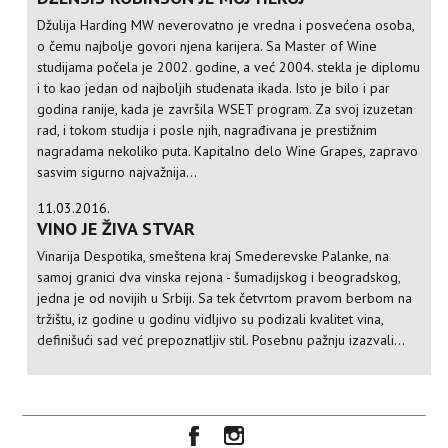
Džulija Harding MW neverovatno je vredna i posvećena osoba,
o čemu najbolje govori njena karijera. Sa Master of Wine
studijama počela je 2002. godine, a već 2004. stekla je diplomu
i to kao jedan od najboljih studenata ikada. Isto je bilo i par
godina ranije, kada je završila WSET program. Za svoj izuzetan
rad, i tokom studija i posle njih, nagrađivana je prestižnim
nagradama nekoliko puta. Kapitalno delo Wine Grapes, zapravo
sasvim sigurno najvažnija...
11.03.2016.
VINO JE ŽIVA STVAR
Vinarija Despotika, smeštena kraj Smederevske Palanke, na
samoj granici dva vinska rejona - šumadijskog i beogradskog,
jedna je od novijih u Srbiji. Sa tek četvrtom pravom berbom na
tržištu, iz godine u godinu vidljivo su podizali kvalitet vina,
definišući sad već prepoznatljiv stil. Posebnu pažnju izazvali...