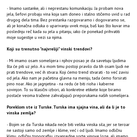
- Imamo sastanke, ali i neprestanu komunikaciju. Ja probam nova
jela, šefovi probaju vina koja sam doneo i stalno stičemo uvid u rad
drugog dela tima. Bez prestanka razgovaramo i dogovaramo se,
ali je konačna odluka o uparivanju uvek moja, baš kao što kuvar ima
poslednju reč kada su jela u pitanju, iako će ponekad prihvatiti
moje sugestije u vezi sa njima.
Koji su trenutno "najvreliji" vinski trendovi?
- Mi imamo osam somelijera i njihov posao je da savetuju ljudima
šta će piti uz jelo. A u mom timu postoji pravilo da tih osam ljudi ne
prati trendove, već ih stvara. Koji ćemo trend stvarati - to već zavisi
od jela. Ako nam je pačetina glavna na meniju, tada ćemo forsirati
pino noar. Ako je jagnjetina - na redu će biti rioha i kaberne
sovinjon. To su klasični izbori, ali konkretne etikete koje biramo
postaće veoma tražene zahvaljujući preporukama naših somelijera.
Poreklom ste iz Turske. Turska ima sjajna vina, ali da li je to
vinska zemlja?
- Bojim se da Turska nikada neće biti velika vinska sila, jer se teroar
ne sastoji samo od zemlje i klime, već i od ljudi. Imamo odličnu
klimu, odličnu topografiju, izvanredne sorte vinove loze, ali imamo