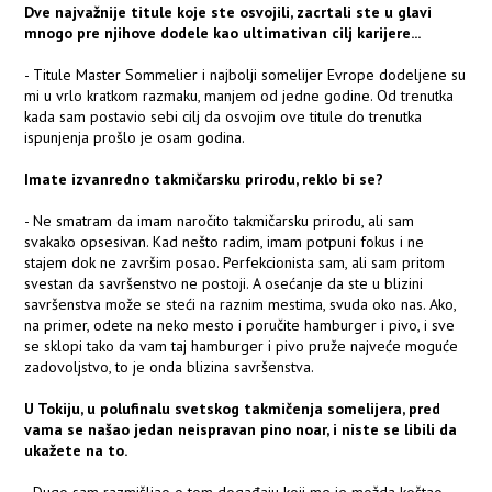
Dve najvažnije titule koje ste osvojili, zacrtali ste u glavi
mnogo pre njihove dodele kao ultimativan cilj karijere...
- Titule Master Sommelier i najbolji somelijer Evrope dodeljene su
mi u vrlo kratkom razmaku, manjem od jedne godine. Od trenutka
kada sam postavio sebi cilj da osvojim ove titule do trenutka
ispunjenja prošlo je osam godina.
Imate izvanredno takmičarsku prirodu, reklo bi se?
- Ne smatram da imam naročito takmičarsku prirodu, ali sam
svakako opsesivan. Kad nešto radim, imam potpuni fokus i ne
stajem dok ne završim posao. Perfekcionista sam, ali sam pritom
svestan da savršenstvo ne postoji. A osećanje da ste u blizini
savršenstva može se steći na raznim mestima, svuda oko nas. Ako,
na primer, odete na neko mesto i poručite hamburger i pivo, i sve
se sklopi tako da vam taj hamburger i pivo pruže najveće moguće
zadovoljstvo, to je onda blizina savršenstva.
U Tokiju, u polufinalu svetskog takmičenja somelijera, pred
vama se našao jedan neispravan pino noar, i niste se libili da
ukažete na to.