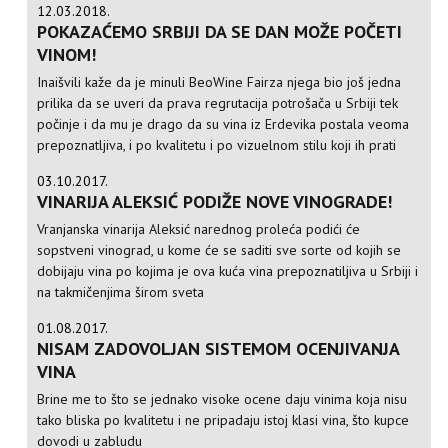
12.03.2018.
POKAZAĆEMO SRBIJI DA SE DAN MOŽE POČETI
VINOM!
Inaišvili kaže da je minuli BeoWine Fairza njega bio još jedna
prilika da se uveri da prava regrutacija potrošača u Srbiji tek
počinje i da mu je drago da su vina iz Erdevika postala veoma
prepoznatljiva, i po kvalitetu i po vizuelnom stilu koji ih prati
03.10.2017.
VINARIJA ALEKSIĆ PODIŽE NOVE VINOGRADE!
Vranjanska vinarija Aleksić narednog proleća podići će
sopstveni vinograd, u kome će se saditi sve sorte od kojih se
dobijaju vina po kojima je ova kuća vina prepoznatiljiva u Srbiji i
na takmičenjima širom sveta
01.08.2017.
NISAM ZADOVOLJAN SISTEMOM OCENJIVANJA
VINA
Brine me to što se jednako visoke ocene daju vinima koja nisu
tako bliska po kvalitetu i ne pripadaju istoj klasi vina, što kupce
dovodi u zabludu