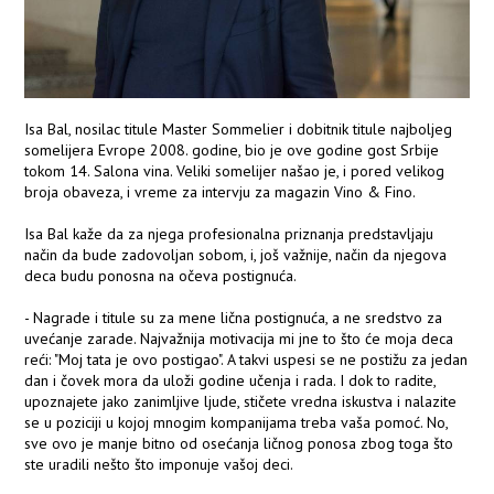
Isa Bal, nosilac titule Master Sommelier i dobitnik titule najboljeg
somelijera Evrope 2008. godine, bio je ove godine gost Srbije
tokom 14. Salona vina. Veliki somelijer našao je, i pored velikog
broja obaveza, i vreme za intervju za magazin Vino & Fino.
Isa Bal kaže da za njega profesionalna priznanja predstavljaju
način da bude zadovoljan sobom, i, još važnije, način da njegova
deca budu ponosna na očeva postignuća.
- Nagrade i titule su za mene lična postignuća, a ne sredstvo za
uvećanje zarade. Najvažnija motivacija mi jne to što će moja deca
reći: "Moj tata je ovo postigao". A takvi uspesi se ne postižu za jedan
dan i čovek mora da uloži godine učenja i rada. I dok to radite,
upoznajete jako zanimljive ljude, stičete vredna iskustva i nalazite
se u poziciji u kojoj mnogim kompanijama treba vaša pomoć. No,
sve ovo je manje bitno od osećanja ličnog ponosa zbog toga što
ste uradili nešto što imponuje vašoj deci.