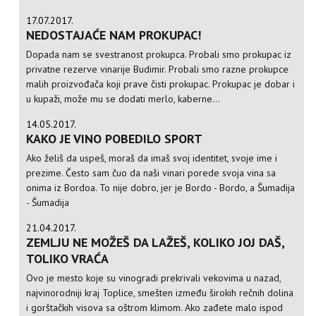
17.07.2017.
NEDOSTAJAĆE NAM PROKUPAC!
Dopada nam se svestranost prokupca. Probali smo prokupac iz
privatne rezerve vinarije Budimir. Probali smo razne prokupce
malih proizvođača koji prave čisti prokupac. Prokupac je dobar i
u kupaži, može mu se dodati merlo, kaberne...
14.05.2017.
KAKO JE VINO POBEDILO SPORT
Ako želiš da uspeš, moraš da imaš svoj identitet, svoje ime i
prezime. Često sam čuo da naši vinari porede svoja vina sa
onima iz Bordoa. To nije dobro, jer je Bordo - Bordo, a Šumadija
- Šumadija
21.04.2017.
ZEMLJU NE MOŽEŠ DA LAŽEŠ, KOLIKO JOJ DAŠ,
TOLIKO VRAĆA
Ovo je mesto koje su vinogradi prekrivali vekovima u nazad,
najvinorodniji kraj Toplice, smešten između širokih rečnih dolina
i gorštačkih visova sa oštrom klimom. Ako zađete malo ispod