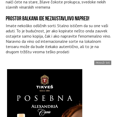
naići ćete na stare, žilave čokote prokupca, svedoke nekih
slavnih vinarskih vremena
PROSTOR BALKANA IDE NEZAUSTAVLJIVO NAPRED!
Imate nekoliko odličnih sorti. Stalno ističem da su one vaši
aduti. To je budućnost, jer ako kopirate nešto onda zauvek
ostajete samo kopija, čak i ako napravite fenomenalno vino.
Naravno da vino od internacionalne sorte na lokalnom
teroaru može da bude itekako autentično, ali to je na
drugom tržištu veoma teško prodati
PRIKAŽI SVE