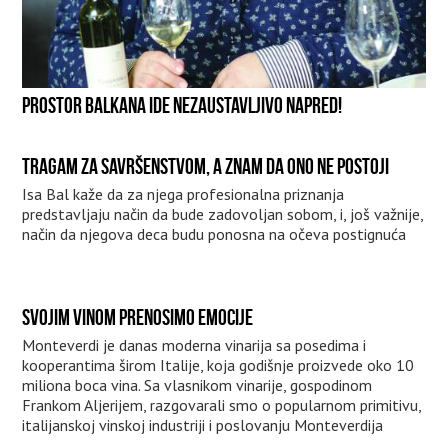
PROSTOR BALKANA IDE NEZAUSTAVLJIVO NAPRED!
TRAGAM ZA SAVRŠENSTVOM, A ZNAM DA ONO NE POSTOJI
Isa Bal kaže da za njega profesionalna priznanja
predstavljaju način da bude zadovoljan sobom, i, još važnije,
način da njegova deca budu ponosna na očeva postignuća
SVOJIM VINOM PRENOSIMO EMOCIJE
Monteverdi je danas moderna vinarija sa posedima i
kooperantima širom Italije, koja godišnje proizvede oko 10
miliona boca vina. Sa vlasnikom vinarije, gospodinom
Frankom Aljerijem, razgovarali smo o popularnom primitivu,
italijanskoj vinskoj industriji i poslovanju Monteverdija