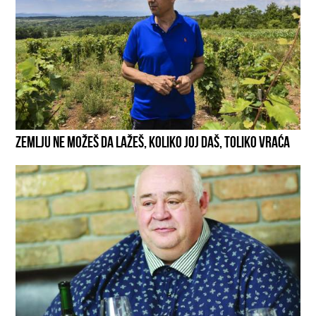
ZEMLJU NE MOŽEŠ DA LAŽEŠ, KOLIKO JOJ DAŠ, TOLIKO VRAĆA