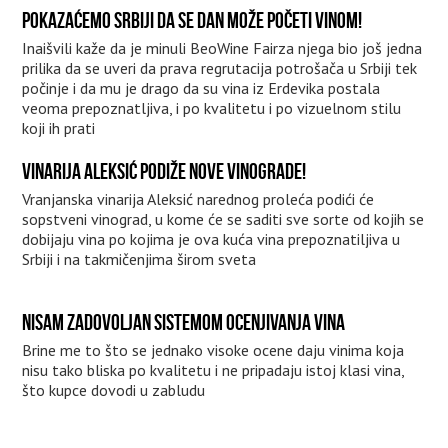
POKAZAĆEMO SRBIJI DA SE DAN MOŽE POČETI VINOM!
Inaišvili kaže da je minuli BeoWine Fairza njega bio još jedna
prilika da se uveri da prava regrutacija potrošača u Srbiji tek
počinje i da mu je drago da su vina iz Erdevika postala
veoma prepoznatljiva, i po kvalitetu i po vizuelnom stilu
koji ih prati
VINARIJA ALEKSIĆ PODIŽE NOVE VINOGRADE!
Vranjanska vinarija Aleksić narednog proleća podići će
sopstveni vinograd, u kome će se saditi sve sorte od kojih se
dobijaju vina po kojima je ova kuća vina prepoznatiljiva u
Srbiji i na takmičenjima širom sveta
NISAM ZADOVOLJAN SISTEMOM OCENJIVANJA VINA
Brine me to što se jednako visoke ocene daju vinima koja
nisu tako bliska po kvalitetu i ne pripadaju istoj klasi vina,
što kupce dovodi u zabludu