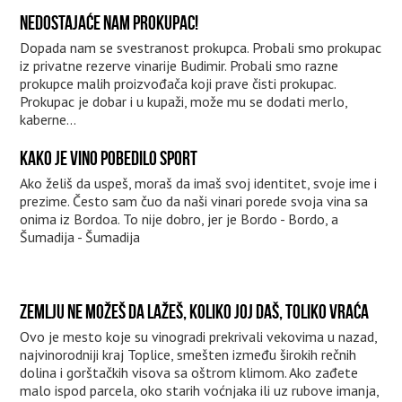
NEDOSTAJAĆE NAM PROKUPAC!
Dopada nam se svestranost prokupca. Probali smo prokupac
iz privatne rezerve vinarije Budimir. Probali smo razne
prokupce malih proizvođača koji prave čisti prokupac.
Prokupac je dobar i u kupaži, može mu se dodati merlo,
kaberne...
KAKO JE VINO POBEDILO SPORT
Ako želiš da uspeš, moraš da imaš svoj identitet, svoje ime i
prezime. Često sam čuo da naši vinari porede svoja vina sa
onima iz Bordoa. To nije dobro, jer je Bordo - Bordo, a
Šumadija - Šumadija
ZEMLJU NE MOŽEŠ DA LAŽEŠ, KOLIKO JOJ DAŠ, TOLIKO VRAĆA
Ovo je mesto koje su vinogradi prekrivali vekovima u nazad,
najvinorodniji kraj Toplice, smešten između širokih rečnih
dolina i gorštačkih visova sa oštrom klimom. Ako zađete
malo ispod parcela, oko starih voćnjaka ili uz rubove imanja,