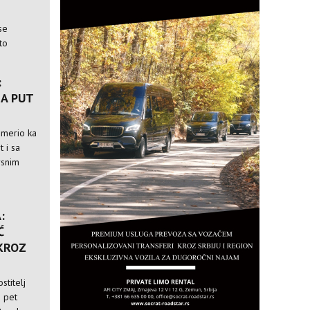
se
to
:
A PUT
usmerio ka
t i sa
rsnim
:
Ć
 KROZ
stitelj
i pet