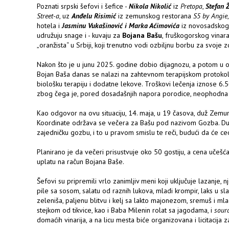
Poznati srpski šefovi i šefice -
Nikola Nikolić
iz
Pretopa
,
Stefan 
Street-a
, uz
Anđelu Risimić
iz zemunskog restorana
S5 by Angie
hotela i
Jasminu Vukašinović i Marka Aćimovića
iz novosadskog
udružuju snage i - kuvaju za
Bojana Bašu
, fruškogorskog vinara
„oranžista“ u Srbiji, koji trenutno vodi ozbiljnu borbu za svoje z
Nakon što je u junu 2025. godine dobio dijagnozu, a potom u o
Bojan Baša danas se nalazi na zahtevnom terapijskom protokolu
biološku terapiju i dodatne lekove. Troškovi lečenja iznose 6.
zbog čega je, pored dosadašnjih napora porodice, neophodna i
Kao odgovor na ovu situaciju, 14. maja, u 19 časova, duž Zemu
Koordinate održava se večera za Bašu pod nazivom Gozba. Dug
zajedničku gozbu, i to u pravom smislu te reči, budući da će ceo
Planirano je da večeri prisustvuje oko 50 gostiju, a cena učešća
uplatu na račun Bojana Baše.
Šefovi su pripremili vrlo zanimljiv meni koji uključuje lazanje
pile sa sosom, salatu od raznih lukova, mladi krompir, laks u slač
zeleniša, paljenu blitvu i kelj sa lakto majonezom, sremuš i mla
stejkom od tikvice, kao i Baba Milenin rolat sa jagodama, i
sour
domaćih vinarija, a na licu mesta biće organizovana i licitacija z