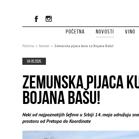
Početna
Novosti
Vino
Početna
»
Novosti
»
Zemunska pijaca kuva za Bojana Bašu!
04.05.2026.
ZEMUNSKA PIJACA K
BOJANA BAŠU!
Neki od najpoznatijih šefova u Srbiji 14. maja udružuju sn
prostoru od Pretopa do Koordinate