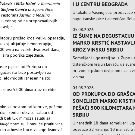
I U CENTRU BEOGRADA
Živković
i
Miša Helać
iz
Koordinata
,
Stefana Canića
iz
Square Nine
U lokalu u Vasinoj ulici prodavaće 
 restorana
Jasmin a Maslina
napolitanske pice i autentičan đela
 i jednog od najprepoznatljivijih
dravlje.
05.08.2026.
IZ ŠUME NA DEGUSTACIJU
ktobru prošao kroz veliku operaciju,
MARKO KRSTIĆ NASTAVLJ
 koji uključuje hemoterapiju,
KROZ VINSKU SRBIJU
500 evra na svakih dvadeset dana,
 šira podrška zajednice.
Somelijer i ugostitelj se iz Župe 
trsteničkom kraju i Levaču, uz susre
nske pijace, od Pretopa do
pravom srpskom divljinom i sa izv
ačak sto biće postavljen za
vinima
 jelovnik biti iznesen na sto.
04.08.2026.
 iznosi 5.000 dinara, uz direktnu
OD PROKUPCA DO GRAŠCA
SOMELIJER MARKO KRSTI
, njoke sa pestom od koprive, pečeno
PEŠAČI 500 KILOMETARA
ici i senfu, rotkvice, salatu od
SRBIJU
di beli luk, mimoza salatu sa
U narednih 18 dana somelijer i ugo
dough
tiramisu! Hranu će pratiti vina
posetiće 22 vinarije, 10 manastira 
a tri arhivske boce vinarije Ivanović.