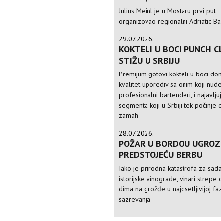
Julius Meinl je u Mostaru prvi put
organizovao regionalni Adriatic Ba
29.07.2026.
KOKTELI U BOCI PUNCH C
STIŽU U SRBIJU
Premijum gotovi kokteli u boci do
kvalitet uporediv sa onim koji nud
profesionalni bartenderi, i najavlju
segmenta koji u Srbiji tek počinje 
zamah
28.07.2026.
POŽAR U BORDOU UGROZ
PREDSTOJEĆU BERBU
Iako je prirodna katastrofa za sad
istorijske vinograde, vinari strepe 
dima na grožđe u najosetljivijoj faz
sazrevanja