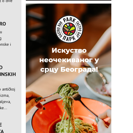
st o dve
TRO
 u
g
nske i
D
UNSKIH
 antičkoj
nizma,
ljeva,
e...
E
CA