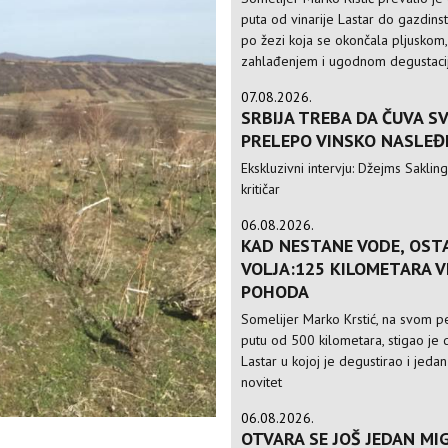
puta od vinarije Lastar do gazdinst
po žezi koja se okončala pljuskom,
zahlađenjem i ugodnom degustac
07.08.2026.
SRBIJA TREBA DA ČUVA S
PRELEPO VINSKO NASLEĐ
Ekskluzivni intervju: Džejms Sakling,
kritičar
06.08.2026.
KAD NESTANE VODE, OST
VOLJA:125 KILOMETARA 
POHODA
Somelijer Marko Krstić, na svom 
putu od 500 kilometara, stigao je d
Lastar u kojoj je degustirao i jedan
novitet
06.08.2026.
OTVARA SE JOŠ JEDAN MIG