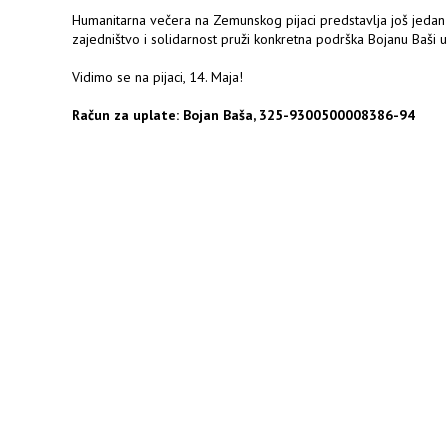
Humanitarna večera na Zemunskog pijaci predstavlja još jedan
zajedništvo i solidarnost pruži konkretna podrška Bojanu Baši 
Vidimo se na pijaci, 14. Maja!
Račun za uplate: Bojan Baša, 325-9300500008386-94