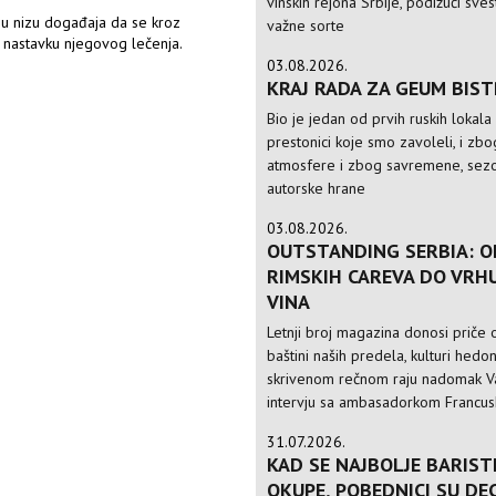
vinskih rejona Srbije, podižući sve
 u nizu događaja da se kroz
važne sorte
u nastavku njegovog lečenja.
03.08.2026.
KRAJ RADA ZA GEUM BIS
Bio je jedan od prvih ruskih lokala
prestonici koje smo zavoleli, i zbo
atmosfere i zbog savremene, sezo
autorske hrane
03.08.2026.
OUTSTANDING SERBIA: O
RIMSKIH CAREVA DO VRH
VINA
Letnji broj magazina donosi priče o
baštini naših predela, kulturi hedo
skrivenom rečnom raju nadomak Va
intervju sa ambasadorkom Francusk
31.07.2026.
KAD SE NAJBOLJE BARIST
OKUPE, POBEDNICI SU DE