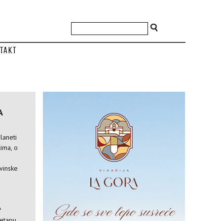
takt
A
laneti
ima, o
vinske
A
 etapu