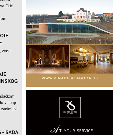
va Cilić
ijom
VOJE
E
 vinski
AJE
VINSKOG
pešačkom
o vinarije
 zanimljivi
 - SADA