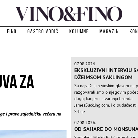
Fino
Gastro vodič
Kolumne
Magazin
Kon
07.08.2026.
EKSKLUZIVNI INTERVJU S
UVA ZA
DŽEJMSOM SAKLINGOM
Sa najvažnijim vinskim glasom na p
razgovarali smo o njegovim počec
dugoj karijeri i stvaranju brenda
JamesSuckling.com, i o budućnosti 
Srbije
age i prave zajedničku večeru na
07.08.2026.
OD SAHARE DO MONSUN
Somelijer Marko Ristić prevalio je