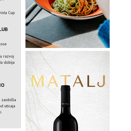
rista Cup
LUB
nose
e
ju razvoj
da dobija
IO
a zaobišla
od uticaja
i