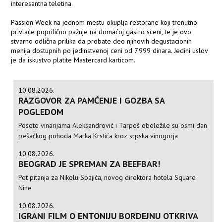
interesantna teletina.
Passion Week na jednom mestu okuplja restorane koji trenutno
privlače poprilično pažnje na domaćoj gastro sceni, te je ovo
stvarno odlična prilika da probate deo njihovih degustacionih
menija dostupnih po jedinstvenoj ceni od 7.999 dinara. Jedini uslov
je da iskustvo platite Mastercard karticom.
10.08.2026.
RAZGOVOR ZA PAMĆENJE I GOZBA SA
POGLEDOM
Posete vinarijama Aleksandrović i Tarpoš obeležile su osmi dan
pešačkog pohoda Marka Krstića kroz srpska vinogorja
10.08.2026.
BEOGRAD JE SPREMAN ZA BEEFBAR!
Pet pitanja za Nikolu Spajića, novog direktora hotela Square
Nine
10.08.2026.
IGRANI FILM O ENTONIJU BORDEJNU OTKRIVA