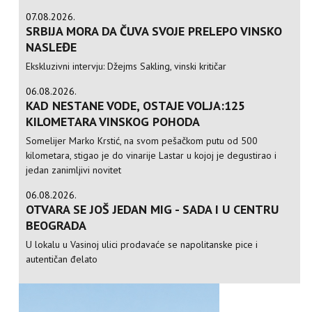
07.08.2026.
SRBIJA MORA DA ČUVA SVOJE PRELEPO VINSKO
NASLEĐE
Ekskluzivni intervju: Džejms Sakling, vinski kritičar
06.08.2026.
KAD NESTANE VODE, OSTAJE VOLJA:125
KILOMETARA VINSKOG POHODA
Somelijer Marko Krstić, na svom pešačkom putu od 500
kilometara, stigao je do vinarije Lastar u kojoj je degustirao i
jedan zanimljivi novitet
06.08.2026.
OTVARA SE JOŠ JEDAN MIG - SADA I U CENTRU
BEOGRADA
U lokalu u Vasinoj ulici prodavaće se napolitanske pice i
autentičan đelato