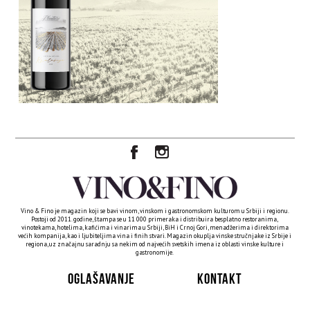
Vino & Fino je magazin koji se bavi vinom, vinskom i gastronomskom kulturom u Srbiji i regionu.
Postoji od 2011. godine, štampa se u 11 000 primeraka i distribuira besplatno restoranima,
vinotekama, hotelima, kafićima i vinarima u Srbiji, BiH i Crnoj Gori, menadžerima i direktorima
većih kompanija, kao i ljubiteljima vina i finih stvari. Magazin okuplja vinske stručnjake iz Srbije i
regiona, uz značajnu saradnju sa nekim od najvećih svetskih imena iz oblasti vinske kulture i
gastronomije.
OGLAŠAVANJE
KONTAKT