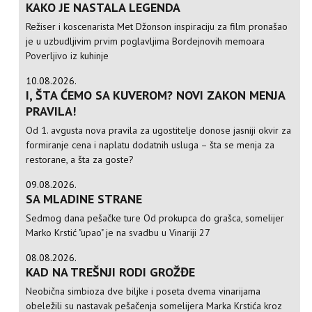
KAKO JE NASTALA LEGENDA
Režiser i koscenarista Met Džonson inspiraciju za film pronašao
je u uzbudljivim prvim poglavljima Bordejnovih memoara
Poverljivo iz kuhinje
10.08.2026.
I, ŠTA ĆEMO SA KUVEROM? NOVI ZAKON MENJA
PRAVILA!
Od 1. avgusta nova pravila za ugostitelje donose jasniji okvir za
formiranje cena i naplatu dodatnih usluga – šta se menja za
restorane, a šta za goste?
09.08.2026.
SA MLADINE STRANE
Sedmog dana pešačke ture Od prokupca do grašca, somelijer
Marko Krstić "upao" je na svadbu u Vinariji 27
08.08.2026.
KAD NA TREŠNJI RODI GROŽĐE
Neobična simbioza dve biljke i poseta dvema vinarijama
obeležili su nastavak pešačenja somelijera Marka Krstića kroz