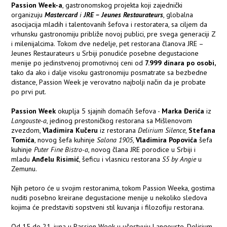
Passion Week-a
, gastronomskog projekta koji zajednički
organizuju
Mastercard
i
JRE – Jeunes Restaurateurs
, globalna
asocijacija mladih i talentovanih šefova i restoratera, sa ciljem da
vrhunsku gastronomiju približe novoj publici, pre svega generaciji Z
i milenijalcima. Tokom dve nedelje, pet restorana članova JRE –
Jeunes Restaurateurs u Srbiji ponudiće posebne degustacione
menije po jedinstvenoj promotivnoj ceni od
7.999 dinara po osobi
,
tako da ako i dalje visoku gastronomiju posmatrate sa bezbedne
distance, Passion Week je verovatno najbolji način da je probate
po prvi put.
Passion Week
okuplja 5 sjajnih domaćih šefova -
Marka Đerića
iz
Langouste-a
, jedinog prestoničkog restorana sa Mišlenovom
zvezdom,
Vladimira Kučeru
iz restorana
Delirium Silence
,
Stefana
Tomića
, novog šefa kuhinje
Salona 1905
,
Vladimira Popovića
šefa
kuhinje
Puter Fine Bistro-a
, novog člana JRE porodice u Srbiji i
mladu
Anđelu Risimić
, šeficu i vlasnicu restorana
S5 by Angie
u
Zemunu.
Njih petoro će u svojim restoranima, tokom Passion Weeka, gostima
nuditi posebno kreirane degustacione menije u nekoliko sledova
kojima će predstaviti sopstveni stil kuvanja i filozofiju restorana.
Od 15 do 21. juna u Passion Week-u učestvuju Langouste, Delirium