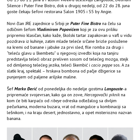
Silence i Puter Fine Bistro, dok u drugoj nedelji, od 22 do 28. juna
goste čekaju šefovi restorana Salon 1905 i S5 by Angie.
Novi član JRE zajednice u Srbiji je
Puter Fine Bistro
na čelu sa
odličnim šefom
Vladimirom Popovićem
koji je za ovu priliku
pripremio klasičan, kako kaže, školski tartar zapakovan u vafl u vidu
pozdrava iz kuhinje, zatim mlade teleće srčane brizle poslužene
na kremi od banane i jabuke za prvi sled, file romba za drugi i
“teleću glavu u škembetu” u njegovoj izvedbi koja na tanjiru
predstavlja teleći obraz preliven sosom od telećeg mozga, stejk
od dimljenog telećeg jezika, teleći škembić i
cacio peppe
sos. A za
slatki kraj, spektakl – hrskava bombona od pačje džigerice sa
punjenjem od paljene ariljske maline.
Šef
Marko Đerić
od ponedeljka do nedelje gostima
Langouste
-a
pripremaće svojevrsan, kako ga on zove,
Hercegovački piknik
na
kom će biti karpaćo od
ribeye
odreska odležalog sa divljim
pečurkama, moderna buzara, vrat od mangulice u kombinaciji sa
lešnikom, i na kraju desert, jednostavno, a opet misteriozno nazvan
banana.