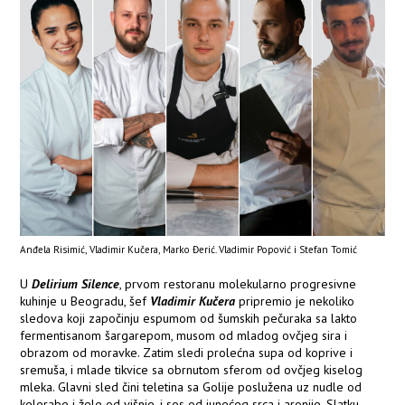
Anđela Risimić, Vladimir Kučera, Marko Đerić. Vladimir Popović i Stefan Tomić
U
Delirium Silence
, prvom restoranu molekularno progresivne
kuhinje u Beogradu, šef
Vladimir Kučera
pripremio je nekoliko
sledova koji započinju espumom od šumskih pečuraka sa lakto
fermentisanom šargarepom, musom od mladog ovčjeg sira i
obrazom od moravke. Zatim sledi prolećna supa od koprive i
sremuša, i mlade tikvice sa obrnutom sferom od ovčjeg kiselog
mleka. Glavni sled čini teletina sa Golije poslužena uz nudle od
kelerabe i žele od višnje, i sos od junećeg srca i aronije. Slatku