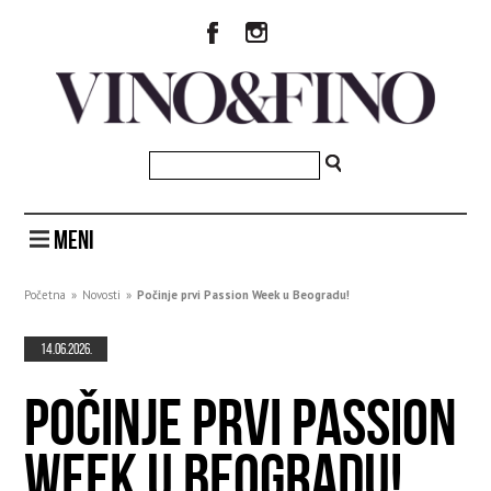
MENI
Početna
»
Novosti
»
Počinje prvi Passion Week u Beogradu!
14.06.2026.
POČINJE PRVI PASSION
WEEK U BEOGRADU!