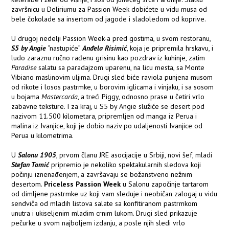
završnicu u Deliriumu za Passion Week dobićete u vidu musa od
bele čokolade sa insertom od jagode i sladoledom od koprive.
U drugoj nedelji Passion Week-a pred gostima, u svom restoranu,
S5 by Angie
“nastupiće”
Anđela Risimić
, koja je pripremila hrskavu, i
ludo zaraznu ručno rađenu grisinu kao pozdrav iz kuhinje, zatim
Paradise
salatu sa paradajzom uparenu, na licu mesta, sa Monte
Vibiano maslinovim uljima. Drugi sled biće raviola punjena musom
od rikote i losos pastrmke, u borovim iglicama i vinjaku, i sa sosom
u bojama
Mastercarda
, a treći Piggy, odnosno prase u četiri vrlo
zabavne teksture. I za kraj, u S5 by Angie služiće se desert pod
nazivom 11.500 kilometara, pripremljen od manga iz Perua i
malina iz Ivanjice, koji je dobio naziv po udaljenosti Ivanjice od
Perua u kilometrima.
U
Salonu 1905
, prvom članu JRE asocijacije u Srbiji, novi šef, mladi
Stefan Tomić
pripremio je nekoliko spektakularnih sledova koji
počinju iznenađenjem, a završavaju se božanstveno nežnim
desertom.
Priceless Passion Week
u Salonu započinje tartarom
od dimljene pastrmke uz koji vam sleduje i neobičan zalogaj u vidu
sendviča od mladih listova salate sa konfitiranom pastrmkom
unutra i ukiseljenim mladim crnim lukom. Drugi sled prikazuje
pečurke u svom najboljem izdanju, a posle njih sledi vrlo