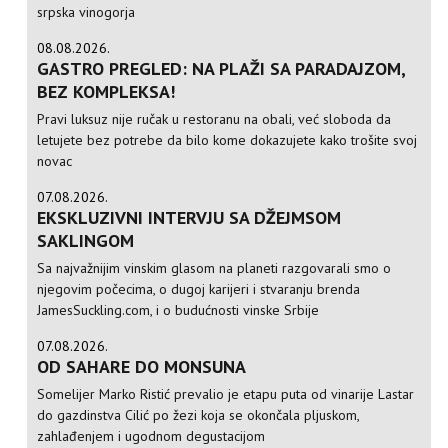
srpska vinogorja
08.08.2026.
GASTRO PREGLED: NA PLAŽI SA PARADAJZOM,
BEZ KOMPLEKSA!
Pravi luksuz nije ručak u restoranu na obali, već sloboda da
letujete bez potrebe da bilo kome dokazujete kako trošite svoj
novac
07.08.2026.
EKSKLUZIVNI INTERVJU SA DŽEJMSOM
SAKLINGOM
Sa najvažnijim vinskim glasom na planeti razgovarali smo o
njegovim počecima, o dugoj karijeri i stvaranju brenda
JamesSuckling.com, i o budućnosti vinske Srbije
07.08.2026.
OD SAHARE DO MONSUNA
Somelijer Marko Ristić prevalio je etapu puta od vinarije Lastar
do gazdinstva Cilić po žezi koja se okončala pljuskom,
zahlađenjem i ugodnom degustacijom