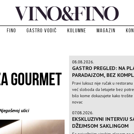
Fino
Gastro vodič
Kolumne
Magazin
Kon
08.08.2026.
GASTRO PREGLED: NA PLA
ZA GOURMET
PARADAJZOM, BEZ KOMPL
Pravi luksuz nije ručak u restoranu 
već sloboda da letujete bez potr
bilo kome dokazujete kako trošite
novac
Njegoševoj ulici
07.08.2026.
EKSKLUZIVNI INTERVJU S
DŽEJMSOM SAKLINGOM