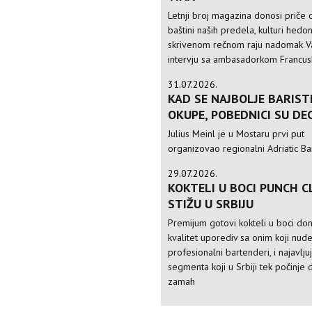
Letnji broj magazina donosi priče o
baštini naših predela, kulturi hedo
skrivenom rečnom raju nadomak Va
intervju sa ambasadorkom Francusk
31.07.2026.
KAD SE NAJBOLJE BARIST
OKUPE, POBEDNICI SU DE
Julius Meinl je u Mostaru prvi put
organizovao regionalni Adriatic Ba
29.07.2026.
KOKTELI U BOCI PUNCH C
STIŽU U SRBIJU
Premijum gotovi kokteli u boci do
kvalitet uporediv sa onim koji nud
profesionalni bartenderi, i najavlju
segmenta koji u Srbiji tek počinje 
zamah