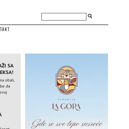
takt
ŽI SA
EKSA!
na obali,
ebe da
 svoj
A