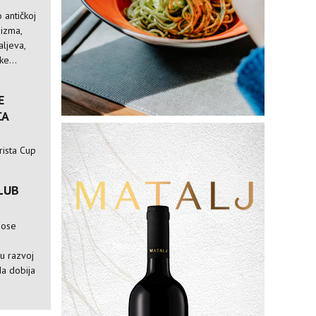
 antičkoj
nizma,
ljeva,
e...
E
CA
rista Cup
LUB
nose
e
ju razvoj
da dobija