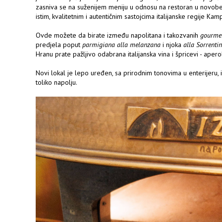
zasniva se na suženijem meniju u odnosu na restoran u novobe
istim, kvalitetnim i autentičnim sastojcima italijanske regije Kam
Ovde možete da birate između napolitana i takozvanih
gourme
predjela poput
parmigiana alla melanzana
i njoka
alla Sorrenti
Hranu prate pažljivo odabrana italijanska vina i špricevi - apero
Novi lokal je lepo uređen, sa prirodnim tonovima u enterijeru, 
toliko napolju.