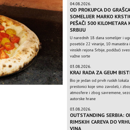
04.08.2026.
OD PROKUPCA DO GRAŠCA
SOMELIJER MARKO KRSTI
PEŠAČI 500 KILOMETARA
SRBIJU
U narednih 18 dana somelijer i ugo
posetiće 22 vinarije, 10 manastira 
vinskih rejona Srbije, podižući sve
važne sorte
03.08.2026.
KRAJ RADA ZA GEUM BIS
Bio je jedan od prvih ruskih lokala
prestonici koje smo zavoleli, i zbo
atmosfere i zbog savremene, sezo
autorske hrane
03.08.2026.
OUTSTANDING SERBIA: O
RIMSKIH CAREVA DO VRH
VINA