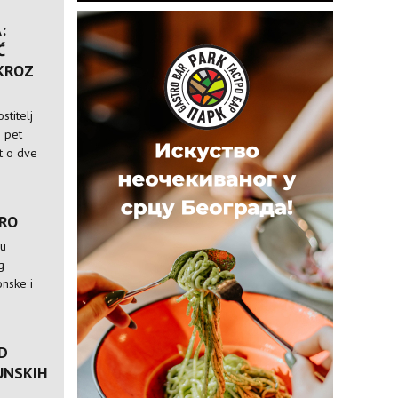
:
Ć
 KROZ
stitelj
i pet
st o dve
TRO
 u
g
nske i
D
UNSKIH