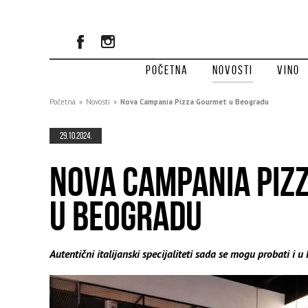
Početna
Novosti
Vino
Početna
»
Novosti
»
Nova Campania Pizza Gourmet u Beogradu
29.10.2024.
NOVA CAMPANIA PIZ
U BEOGRADU
Autentični italijanski specijaliteti sada se mogu probati i u 