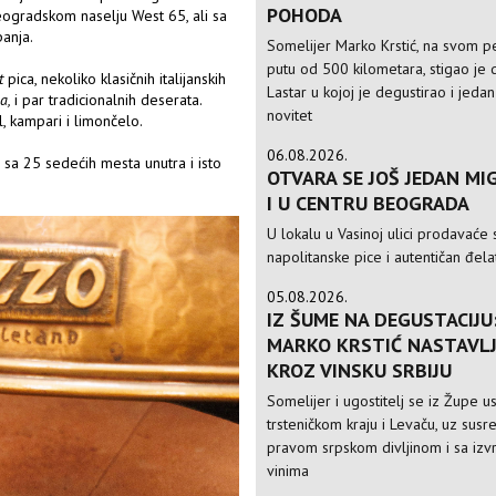
POHODA
ogradskom naselju West 65, ali sa
panja.
Somelijer Marko Krstić, na svom 
putu od 500 kilometara, stigao je d
t
pica, nekoliko klasičnih italijanskih
Lastar u kojoj je degustirao i jedan
na,
i par tradicionalnih deserata.
novitet
l, kampari i limončelo.
06.08.2026.
i sa 25 sedećih mesta unutra i isto
OTVARA SE JOŠ JEDAN MIG
I U CENTRU BEOGRADA
U lokalu u Vasinoj ulici prodavaće 
napolitanske pice i autentičan đela
05.08.2026.
IZ ŠUME NA DEGUSTACIJU
MARKO KRSTIĆ NASTAVLJ
KROZ VINSKU SRBIJU
Somelijer i ugostitelj se iz Župe 
trsteničkom kraju i Levaču, uz susre
pravom srpskom divljinom i sa izv
vinima