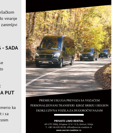
pešačkom
o vinarije
 zanimljivi
 - SADA
se
to
:
A PUT
usmerio ka
t i sa
rsnim