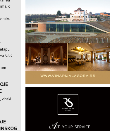
laneti
ima, o
vinske
A
 etapu
va Cilić
ijom
VOJE
E
 vinski
AJE
VINSKOG