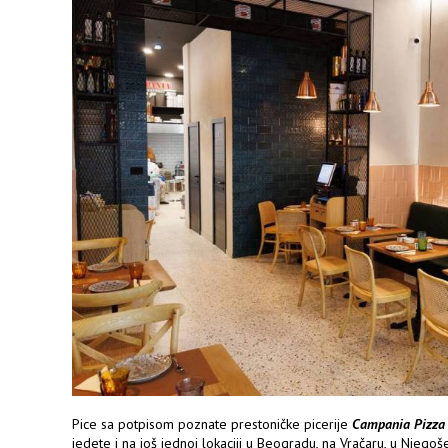
Pice sa potpisom poznate prestoničke picerije
Campania Pizza
jedete i na još jednoj lokaciji u Beogradu, na Vračaru, u Njegoš