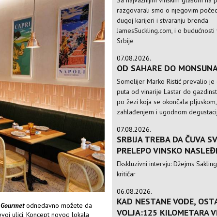
Sa najvažnijim vinskim glasom na p
razgovarali smo o njegovim počec
dugoj karijeri i stvaranju brenda
JamesSuckling.com, i o budućnosti 
Srbije
07.08.2026.
OD SAHARE DO MONSUN
Somelijer Marko Ristić prevalio je
puta od vinarije Lastar do gazdinst
po žezi koja se okončala pljuskom,
zahlađenjem i ugodnom degustac
07.08.2026.
SRBIJA TREBA DA ČUVA S
PRELEPO VINSKO NASLEĐ
Ekskluzivni intervju: Džejms Sakling,
kritičar
06.08.2026.
KAD NESTANE VODE, OST
 Gourmet
odnedavno možete da
VOLJA:125 KILOMETARA 
evoj ulici. Koncept novog lokala