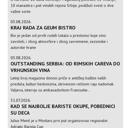
10 manastira i pet vinskih rejona Srbije, podižući svest o dve
važne sorte
03.08.2026.
KRAJ RADA ZA GEUM BISTRO
Bio je jedan od prvih ruskih lokala u prestonici koje smo
zavoleli, i zbog atmosfere i zbog savremene, sezonske i
autorske hrane
03.08.2026.
OUTSTANDING SERBIA: OD RIMSKIH CAREVA DO
VRHUNSKIH VINA
Letnji broj magazina donosi priče o antičkoj baštini naših
predela, kulturi hedonizma, skrivenom rečnom raju nadomak
Valjeva, intervju sa ambasadorkom Francuske...
31.07.2026.
KAD SE NAJBOLJE BARISTE OKUPE, POBEDNICI
SU DECA
Julius Meinl je u Mostaru prvi put organizovao regionalni
Adriatic Barista Cup