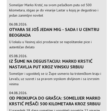
Somelijer Marko Krstić, na svom pešačkom putu od 500
kilometara, stigao je do vinarije Lastar u kojoj je degustirao i
jedan zanimljivi novitet
06.08.2026.
OTVARA SE JOŠ JEDAN MIG - SADA I U CENTRU
BEOGRADA
U lokalu u Vasinoj ulici prodavaće se napolitanske pice i
autentičan đelato
05.08.2026.
IZ ŠUME NA DEGUSTACIJU: MARKO KRSTIĆ
NASTAVLJA PUT KROZ VINSKU SRBIJU
Somelijer i ugostitelj se iz Župe usmerio ka trsteničkom kraju i
Levaču, uz susret i sa pravom srpskom divljinom i sa izvrsnim
vinima
04.08.2026.
OD PROKUPCA DO GRAŠCA: SOMELIJER MARKO
KRSTIĆ PEŠAČI 500 KILOMETARA KROZ SRBIJU
U narednih 18 dana somelijer i ugostitelj posetiće 22 vinarije,