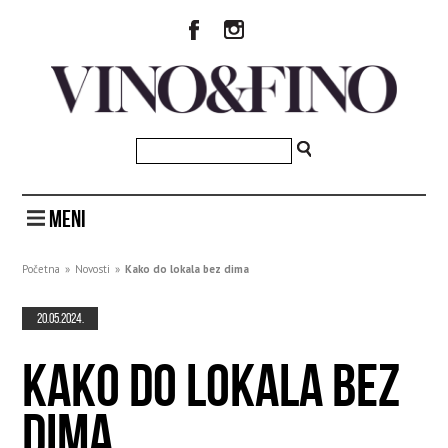
MENI
Početna
»
Novosti
»
Kako do lokala bez dima
20.05.2024.
KAKO DO LOKALA BEZ
DIMA