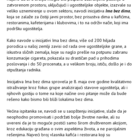
zatvorenom prostoru, uključujući i ugostiteljske objekte, izazvale su
veliko uznemirenje u ovom sektoru, navodi inicijativa
Ima bez dima
,
koja se zalaže za čistiji javni prostor, bez prisustva dima u kafićima,
restoranima, kafeterijama i klubovima, i to na održiv način, koji ima
podršku ugostitelja.
Kako navode u inicijativi Ima bez dima, više od 200 hiljada
porodica u našoj zemlji zavisi od rada ove ugostiteljske grane, a
iskustva sličnih zemalja, koje su naglo prešle na potpunu zabranu
konzumacije cigareta, pokazala su drastičan pad u prihodima
poslovanja i do 50 procenata, a u velikom broju, ističu, došlo je i do
otpuštanja radnika.
Inicijativa Ima bez dima sprovela je 8. maja ove godine kvalitativno
istraživanje kroz fokus grupe analizirajući stavove ugostitelja, ali i
njihovih gostiju o tome na koje načine ovo pitanje može da bude
rešeno kako bismo bili bliži lokalima bez dima.
Većina ispitanika se, navodi se u saopštenju inicijative, slaže da je
neophodno promovisati i podržati bolje životne navike, ali su
uvereni da je to moguće postići samo širom društvenom akcijom,
kroz edukaciju građana o svim aspektima života, a ne parcijalnim
rešenjima. Najveći broj vlasnika kafića i restorana koji su