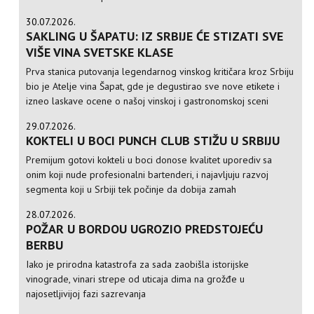
30.07.2026.
SAKLING U ŠAPATU: IZ SRBIJE ĆE STIZATI SVE
VIŠE VINA SVETSKE KLASE
Prva stanica putovanja legendarnog vinskog kritičara kroz Srbiju
bio je Atelje vina Šapat, gde je degustirao sve nove etikete i
izneo laskave ocene o našoj vinskoj i gastronomskoj sceni
29.07.2026.
KOKTELI U BOCI PUNCH CLUB STIŽU U SRBIJU
Premijum gotovi kokteli u boci donose kvalitet uporediv sa
onim koji nude profesionalni bartenderi, i najavljuju razvoj
segmenta koji u Srbiji tek počinje da dobija zamah
28.07.2026.
POŽAR U BORDOU UGROZIO PREDSTOJEĆU
BERBU
Iako je prirodna katastrofa za sada zaobišla istorijske
vinograde, vinari strepe od uticaja dima na grožđe u
najosetljivijoj fazi sazrevanja