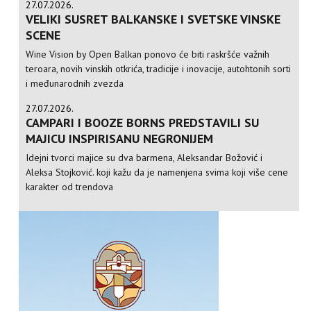
27.07.2026.
VELIKI SUSRET BALKANSKE I SVETSKE VINSKE
SCENE
Wine Vision by Open Balkan ponovo će biti raskršće važnih
teroara, novih vinskih otkrića, tradicije i inovacije, autohtonih sorti
i međunarodnih zvezda
27.07.2026.
CAMPARI I BOOZE BORNS PREDSTAVILI SU
MAJICU INSPIRISANU NEGRONIJEM
Idejni tvorci majice su dva barmena, Aleksandar Božović i
Aleksa Stojković. koji kažu da je namenjena svima koji više cene
karakter od trendova