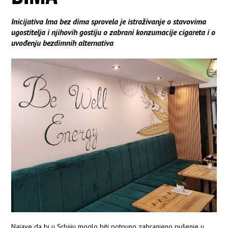
Inicijativa Ima bez dima sprovela je istraživanje o stavovima
ugostitelja i njihovih gostiju o zabrani konzumacije cigareta i o
uvođenju bezdimnih alternativa
Najave da bi u Srbijiu moglo biti potpuno zabranjeno pušenje u