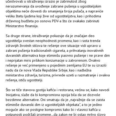
učestvovali u istraživanju izrazio je zabrinutost zbog
nerazumevanja da uvođenje zabrane pušenja u ugostiteljskim
objektima neće dovesti do smanjenja broja pušača, a napraviće
veliku štetu ljudima koji žive od ugostiteljstva, kao i prihodima
državnog budžeta po osnovu PDV-a što će svakako zabrinuti
Ministarstvo finansija.
Sa druge strane, istraživanje pokazuje da je značajan deo
ugostitelja svestan neophodnosti promena, kao i rasta trenda
zdravijih životnih stilova te rešenje ove situacije vidi upravo u
zabrani pušenja tradicionalnih cigareta, a prihvatanju inovativnih
duvanskih alternativa koje eliminišu pasivno pušenje i ne prave dim
i neprijatan miris prilikom konzumacije u zatvorenom. Ovakvo
rešenje je već primenjeno u pojedinim zemljama EU te su izrazili
nadu da će nova Vlada Republike Srbije, kao i nadležna
ministarstva zdravlja, turizma, privrede uzeti u razmatranje i ovakva
rešenja, ističu ugostitelji.
Što se tiče stavova gostiju kafića i restorana, većina se, kako navodi
Inicijativa, slaže da bi kompromisna opcija bila da se dozvole
bezdimne alternative. Oni smatraju da je „najvažnije da se zaista
eliminiše duvanski dim iz ugostiteljskih objekata“, a to je jedino
moguće ako se postigne kompromis kako bi i vlasnici kafića u
potpunosti podržali promene, „da zakon ne bi ostao mrtvo slovo