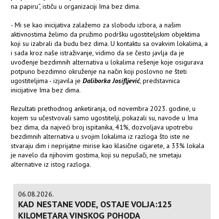
na papiru“, ističu u organizaciji
Ima bez dima
.
- Mi se kao inicijativa zalažemo za slobodu izbora, a našim
aktivnostima želimo da pružimo podršku ugostiteljskim objektima
koji su izabrali da budu bez dima. U kontaktu sa ovakvim lokalima, a
i sada kroz naše istraživanje, vidimo da se često javlja da je
uvođenje bezdimnih alternativa u lokalima rešenje koje osigurava
potpuno bezdimno okruženje na način koji poslovno ne šteti
ugostiteljima - izjavila je
Daliborka Josifljević
, predstavnica
inicijative
Ima bez dima
.
Rezultati prethodnog anketiranja, od novembra 2023. godine, u
kojem su učestvovali samo ugostitelji, pokazali su, navode u Ima
bez dima, da najveći broj ispitanika, 41%, dozvoljava upotrebu
bezdimnih alternativa u svojim lokalima iz razloga što iste ne
stvaraju dim i neprijatne mirise kao klasične cigarete, a 33% lokala
je navelo da njihovim gostima, koji su nepušači, ne smetaju
alternative iz istog razloga.
06.08.2026.
KAD NESTANE VODE, OSTAJE VOLJA:125
KILOMETARA VINSKOG POHODA