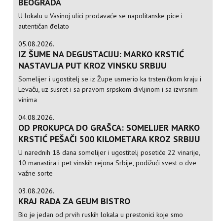
BEOGRADA
U lokalu u Vasinoj ulici prodavaće se napolitanske pice i
autentičan đelato
05.08.2026.
IZ ŠUME NA DEGUSTACIJU: MARKO KRSTIĆ
NASTAVLJA PUT KROZ VINSKU SRBIJU
Somelijer i ugostitelj se iz Župe usmerio ka trsteničkom kraju i
Levaču, uz susret i sa pravom srpskom divljinom i sa izvrsnim
vinima
04.08.2026.
OD PROKUPCA DO GRAŠCA: SOMELIJER MARKO
KRSTIĆ PEŠAČI 500 KILOMETARA KROZ SRBIJU
U narednih 18 dana somelijer i ugostitelj posetiće 22 vinarije,
10 manastira i pet vinskih rejona Srbije, podižući svest o dve
važne sorte
03.08.2026.
KRAJ RADA ZA GEUM BISTRO
Bio je jedan od prvih ruskih lokala u prestonici koje smo