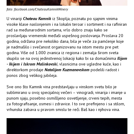
foto: facebook.com/ChateauKamnikWinery
U vinariji
Chateau Kamnik
iz Skoplja, poznatu po sjajnim vinima
visoke klase naslonjenim i na lokalni teroar i sortiment i na rafiniran
rad sa međunarodnim sortama, vrlo dobro znaju kako se
proslavljaju vremenski međaši uspešnog poslovanja. Proslava 20
godina, održana pre nekoliko dana, bila je veče za pamćenje koje
je nadmašilo i svečanost organizovanu na istom mestu pre pet
godina. Više od 1.000 zvanica iz regiona i zemalja širom sveta
skupilo se na ovoj jedinstvenoj lokaciji kako bi sa domaćinima
Ilijom
- Ikijem i Iskrom Malinkovski
, vlasnicima ove ugledne kuće, kao i
direktorkom prodaje
Natalijom Kuzmanovskom
podelili radost i
ponos zbog velikog jubileja.
Sve ono što Kamnik vina predstavljaju u vinskom svetu bilo je
sublimirano u ovoj specijalnoj večeri – vinogradi, vinarija i imanje u
punom sjaju, posebno osmišljeno osvetljenje, crveni tepih, mesta
za fotografisanje, osmesi i zdravice. I to sve prefinjeno i sa stilom,
vrhunska zabava u pravom smislu te reči. Baš kao i njihova vina.