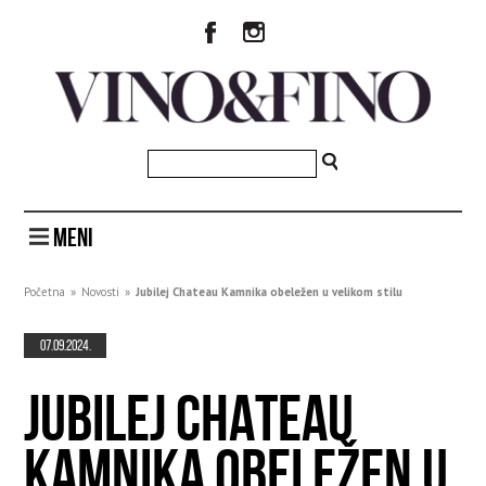
MENI
Početna
»
Novosti
»
Jubilej Chateau Kamnika obeležen u velikom stilu
07.09.2024.
JUBILEJ CHATEAU
KAMNIKA OBELEŽEN U