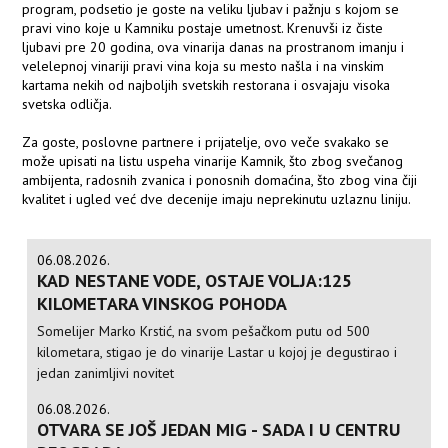
program, podsetio je goste na veliku ljubav i pažnju s kojom se
pravi vino koje u Kamniku postaje umetnost. Krenuvši iz čiste
ljubavi pre 20 godina, ova vinarija danas na prostranom imanju i
velelepnoj vinariji pravi vina koja su mesto našla i na vinskim
kartama nekih od najboljih svetskih restorana i osvajaju visoka
svetska odličja.
Za goste, poslovne partnere i prijatelje, ovo veče svakako se
može upisati na listu uspeha vinarije Kamnik, što zbog svečanog
ambijenta, radosnih zvanica i ponosnih domaćina, što zbog vina čiji
kvalitet i ugled već dve decenije imaju neprekinutu uzlaznu liniju.
06.08.2026.
KAD NESTANE VODE, OSTAJE VOLJA:125
KILOMETARA VINSKOG POHODA
Somelijer Marko Krstić, na svom pešačkom putu od 500
kilometara, stigao je do vinarije Lastar u kojoj je degustirao i
jedan zanimljivi novitet
06.08.2026.
OTVARA SE JOŠ JEDAN MIG - SADA I U CENTRU