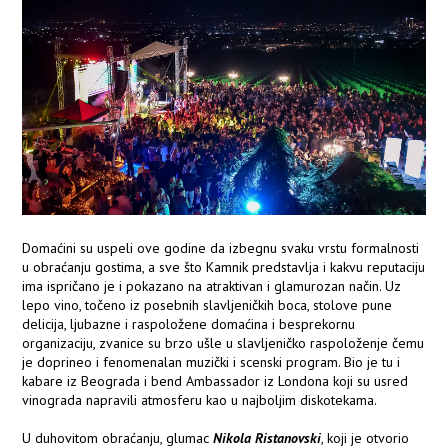
Domaćini su uspeli ove godine da izbegnu svaku vrstu formalnosti
u obraćanju gostima, a sve što Kamnik predstavlja i kakvu reputaciju
ima ispričano je i pokazano na atraktivan i glamurozan način. Uz
lepo vino, točeno iz posebnih slavljeničkih boca, stolove pune
delicija, ljubazne i raspoložene domaćina i besprekornu
organizaciju, zvanice su brzo ušle u slavljeničko raspoloženje čemu
je doprineo i fenomenalan muzički i scenski program. Bio je tu i
kabare iz Beograda i bend Ambassador iz Londona koji su usred
vinograda napravili atmosferu kao u najboljim diskotekama.
U duhovitom obraćanju, glumac
Nikola Ristanovski
, koji je otvorio