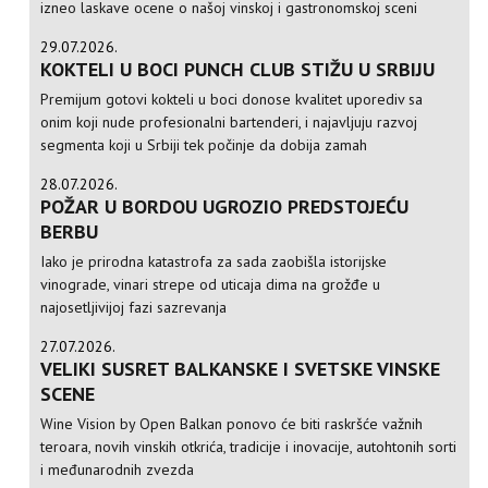
izneo laskave ocene o našoj vinskoj i gastronomskoj sceni
29.07.2026.
KOKTELI U BOCI PUNCH CLUB STIŽU U SRBIJU
Premijum gotovi kokteli u boci donose kvalitet uporediv sa
onim koji nude profesionalni bartenderi, i najavljuju razvoj
segmenta koji u Srbiji tek počinje da dobija zamah
28.07.2026.
POŽAR U BORDOU UGROZIO PREDSTOJEĆU
BERBU
Iako je prirodna katastrofa za sada zaobišla istorijske
vinograde, vinari strepe od uticaja dima na grožđe u
najosetljivijoj fazi sazrevanja
27.07.2026.
VELIKI SUSRET BALKANSKE I SVETSKE VINSKE
SCENE
Wine Vision by Open Balkan ponovo će biti raskršće važnih
teroara, novih vinskih otkrića, tradicije i inovacije, autohtonih sorti
i međunarodnih zvezda