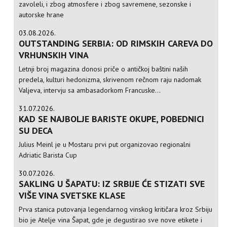
zavoleli, i zbog atmosfere i zbog savremene, sezonske i
autorske hrane
03.08.2026.
OUTSTANDING SERBIA: OD RIMSKIH CAREVA DO
VRHUNSKIH VINA
Letnji broj magazina donosi priče o antičkoj baštini naših
predela, kulturi hedonizma, skrivenom rečnom raju nadomak
Valjeva, intervju sa ambasadorkom Francuske...
31.07.2026.
KAD SE NAJBOLJE BARISTE OKUPE, POBEDNICI
SU DECA
Julius Meinl je u Mostaru prvi put organizovao regionalni
Adriatic Barista Cup
30.07.2026.
SAKLING U ŠAPATU: IZ SRBIJE ĆE STIZATI SVE
VIŠE VINA SVETSKE KLASE
Prva stanica putovanja legendarnog vinskog kritičara kroz Srbiju
bio je Atelje vina Šapat, gde je degustirao sve nove etikete i