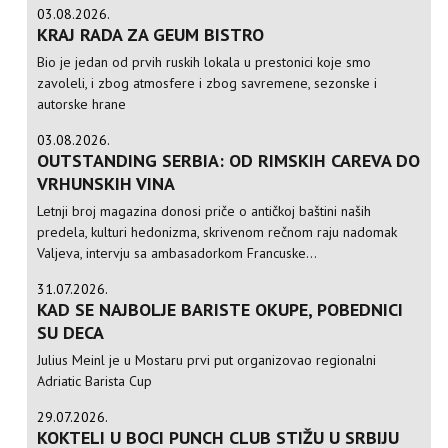
03.08.2026.
KRAJ RADA ZA GEUM BISTRO
Bio je jedan od prvih ruskih lokala u prestonici koje smo
zavoleli, i zbog atmosfere i zbog savremene, sezonske i
autorske hrane
03.08.2026.
OUTSTANDING SERBIA: OD RIMSKIH CAREVA DO
VRHUNSKIH VINA
Letnji broj magazina donosi priče o antičkoj baštini naših
predela, kulturi hedonizma, skrivenom rečnom raju nadomak
Valjeva, intervju sa ambasadorkom Francuske...
31.07.2026.
KAD SE NAJBOLJE BARISTE OKUPE, POBEDNICI
SU DECA
Julius Meinl je u Mostaru prvi put organizovao regionalni
Adriatic Barista Cup
29.07.2026.
KOKTELI U BOCI PUNCH CLUB STIŽU U SRBIJU