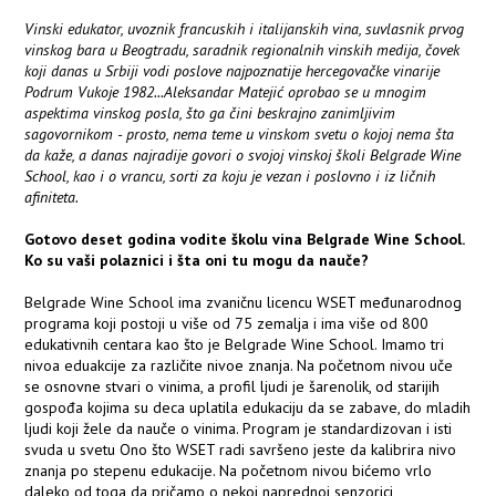
Vinski edukator, uvoznik francuskih i italijanskih vina, suvlasnik prvog
vinskog bara u Beogtradu, saradnik regionalnih vinskih medija, čovek
koji danas u Srbiji vodi poslove najpoznatije hercegovačke vinarije
Podrum Vukoje 1982...Aleksandar Matejić oprobao se u mnogim
aspektima vinskog posla, što ga čini beskrajno zanimljivim
sagovornikom - prosto, nema teme u vinskom svetu o kojoj nema šta
da kaže, a danas najradije govori o svojoj vinskoj školi Belgrade Wine
School, kao i o vrancu, sorti za koju je vezan i poslovno i iz ličnih
afiniteta.
Gotovo deset godina vodite školu vina Belgrade Wine School.
Ko su vaši polaznici i šta oni tu mogu da nauče?
Belgrade Wine School ima zvaničnu licencu WSET međunarodnog
programa koji postoji u više od 75 zemalja i ima više od 800
edukativnih centara kao što je Belgrade Wine School. Imamo tri
nivoa eduakcije za različite nivoe znanja. Na početnom nivou uče
se osnovne stvari o vinima, a profil ljudi je šarenolik, od starijih
gospođa kojima su deca uplatila edukaciju da se zabave, do mladih
ljudi koji žele da nauče o vinima. Program je standardizovan i isti
svuda u svetu Ono što WSET radi savršeno jeste da kalibrira nivo
znanja po stepenu edukacije. Na početnom nivou bićemo vrlo
daleko od toga da pričamo o nekoj naprednoj senzorici,