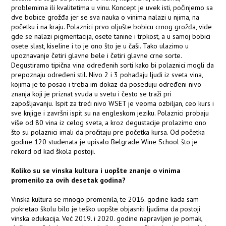
problemima ili kvalitetima u vinu. Koncept je uvek isti, počinjemo sa
dve bobice grožđa jer se sva nauka o vinima nalazi u njima, na
početku i na kraju. Polaznici prvo oljušte bobicu crnog grožđa, vide
gde se nalazi pigmentacija, osete tanine i trpkost, a u samoj bobici
osete slast, kiseline i to je ono što je u čaši. Tako ulazimo u
upoznavanje četiri glavne bele i četiri glavne crne sorte.
Degustiramo tipična vina određenih sorti kako bi polaznici mogli da
prepoznaju određeni stil. Nivo 2 i 3 pohađaju ljudi iz sveta vina,
kojima je to posao i treba im dokaz da poseduju određeni nivo
znanja koji je priznat svuda u svetu i često se traži pri
zapošljavanju. Ispit za treći nivo WSET je veoma ozbiljan, ceo kurs i
sve knjige i završni ispit su na engleskom jeziku. Polaznici probaju
više od 80 vina iz celog sveta, a kroz degustacije prolazimo ono
što su polaznici imali da pročitaju pre početka kursa. Od početka
godine 120 studenata je upisalo Belgrade Wine School što je
rekord od kad škola postoji.
Koliko su se vinska kultura i uopšte znanje o vinima
promenilo za ovih desetak godina?
Vinska kultura se mnogo promenila, te 2016. godine kada sam
pokretao školu bilo je teško uopšte objasniti ljudima da postoji
vinska edukacija. Već 2019. i 2020. godine napravljen je pomak,