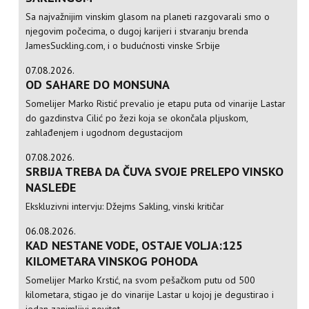
Sa najvažnijim vinskim glasom na planeti razgovarali smo o
njegovim počecima, o dugoj karijeri i stvaranju brenda
JamesSuckling.com, i o budućnosti vinske Srbije
07.08.2026.
OD SAHARE DO MONSUNA
Somelijer Marko Ristić prevalio je etapu puta od vinarije Lastar
do gazdinstva Cilić po žezi koja se okončala pljuskom,
zahlađenjem i ugodnom degustacijom
07.08.2026.
SRBIJA TREBA DA ČUVA SVOJE PRELEPO VINSKO
NASLEĐE
Ekskluzivni intervju: Džejms Sakling, vinski kritičar
06.08.2026.
KAD NESTANE VODE, OSTAJE VOLJA:125
KILOMETARA VINSKOG POHODA
Somelijer Marko Krstić, na svom pešačkom putu od 500
kilometara, stigao je do vinarije Lastar u kojoj je degustirao i