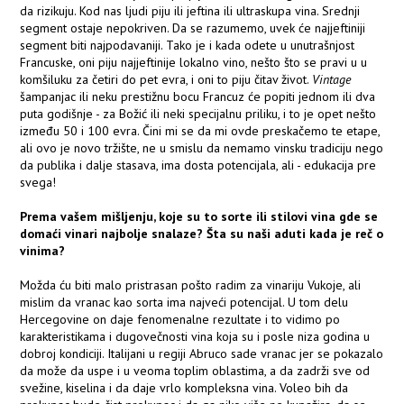
da rizikuju. Kod nas ljudi piju ili jeftina ili ultraskupa vina. Srednji
segment ostaje nepokriven. Da se razumemo, uvek će najjeftiniji
segment biti najpodavaniji. Tako je i kada odete u unutrašnjost
Francuske, oni piju najjeftinije lokalno vino, nešto što se pravi u u
komšiluku za četiri do pet evra, i oni to piju čitav život.
Vintage
šampanjac ili neku prestižnu bocu Francuz će popiti jednom ili dva
puta godišnje - za Božić ili neki specijalnu priliku, i to je opet nešto
između 50 i 100 evra. Čini mi se da mi ovde preskačemo te etape,
ali ovo je novo tržište, ne u smislu da nemamo vinsku tradiciju nego
da publika i dalje stasava, ima dosta potencijala, ali - edukacija pre
svega!
Prema vašem mišljenju, koje su to sorte ili stilovi vina gde se
domaći vinari najbolje snalaze? Šta su naši aduti kada je reč o
vinima?
Možda ću biti malo pristrasan pošto radim za vinariju Vukoje, ali
mislim da vranac kao sorta ima najveći potencijal. U tom delu
Hercegovine on daje fenomenalne rezultate i to vidimo po
karakteristikama i dugovečnosti vina koja su i posle niza godina u
dobroj kondiciji. Italijani u regiji Abruco sade vranac jer se pokazalo
da može da uspe i u veoma toplim oblastima, a da zadrži sve od
svežine, kiselina i da daje vrlo kompleksna vina. Voleo bih da