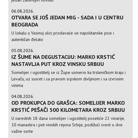
jedan zanimljivi novitet
06.08.2026.
OTVARA SE JOŠ JEDAN MIG - SADA I U CENTRU
BEOGRADA
U lokalu u Vasinoj ulici prodavaće se napolitanske pice i
autentičan đelato
05.08.2026.
IZ ŠUME NA DEGUSTACIJU: MARKO KRSTIĆ
NASTAVLJA PUT KROZ VINSKU SRBIJU
Somelijer i ugostitelj se iz Župe usmerio ka trsteničkom kraju i
Levaču, uz susret i sa pravom srpskom divljinom i sa izvrsnim
vinima
04.08.2026.
OD PROKUPCA DO GRAŠCA: SOMELIJER MARKO
KRSTIĆ PEŠAČI 500 KILOMETARA KROZ SRBIJU
U narednih 18 dana somelijer i ugostitelj posetiće 22 vinarije,
10 manastira i pet vinskih rejona Srbije, podižući svest o dve
važne sorte