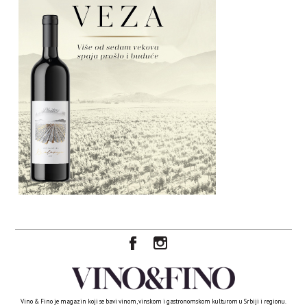
Vino & Fino je magazin koji se bavi vinom, vinskom i gastronomskom kulturom u Srbiji i regionu.