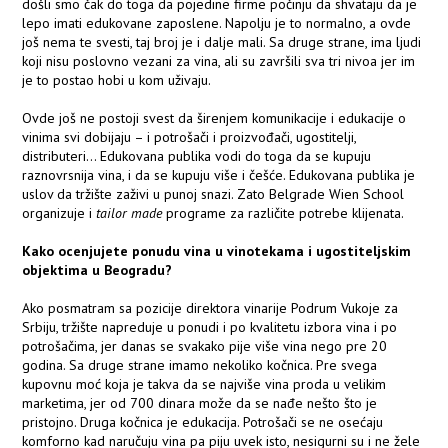
došli smo čak do toga da pojedine firme počinju da shvataju da je
lepo imati edukovane zaposlene. Napolju je to normalno, a ovde
još nema te svesti, taj broj je i dalje mali. Sa druge strane, ima ljudi
koji nisu poslovno vezani za vina, ali su završili sva tri nivoa jer im
je to postao hobi u kom uživaju.
Ovde još ne postoji svest da širenjem komunikacije i edukacije o
vinima svi dobijaju – i potrošači i proizvođači, ugostitelji,
distributeri... Edukovana publika vodi do toga da se kupuju
raznovrsnija vina, i da se kupuju više i češće. Edukovana publika je
uslov da tržište zaživi u punoj snazi. Zato Belgrade Wien School
organizuje i
tailor made
programe za različite potrebe klijenata.
Kako ocenjujete ponudu vina u vinotekama i ugostiteljskim
objektima u Beogradu?
Ako posmatram sa pozicije direktora vinarije Podrum Vukoje za
Srbiju, tržište napreduje u ponudi i po kvalitetu izbora vina i po
potrošačima, jer danas se svakako pije više vina nego pre 20
godina. Sa druge strane imamo nekoliko kočnica. Pre svega
kupovnu moć koja je takva da se najviše vina proda u velikim
marketima, jer od 700 dinara može da se nađe nešto što je
pristojno. Druga kočnica je edukacija. Potrošači se ne osećaju
komforno kad naručuju vina pa piju uvek isto, nesigurni su i ne žele