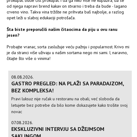
prokupac bude čist prokupac i da ga niko više ne kupažira, da se
od njega napravi brend kakav on stvarno i treba da bude - lagano
crveno vino. Takva vina tržište ne prihvata baš najbolje, a razlog
opet leži u slaboj edukaciji potrošača.
Šta biste preporučili našim čitaocima da piju u ovu ranu
jesen?
Probajte vranac, sorta zaslužuje veću pažnju i popularnost. Krivo mi
je da stranci više uživaju u našim sortama nego mi sami. I, naravno,
čitajte što više o vinima!
08.08.2026.
GASTRO PREGLED: NA PLAŽI SA PARADAJZOM,
BEZ KOMPLEKSA!
Pravi luksuz nije ručak u restoranu na obali, već sloboda da
letujete bez potrebe da bilo kome dokazujete kako trošite svoj
novac
07.08.2026.
EKSKLUZIVNI INTERVJU SA DŽEJMSOM
SAKLINGOM