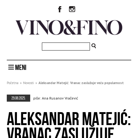
MENI
Početna
»
Novosti
»
Aleksandar Matejić: Vranac zaslužuje veću popularnost
29.08.2025.
piše: Ana Rusanov Vračević
ALEKSANDAR MATEJIĆ:
VRANAC ZASLUŽUJE