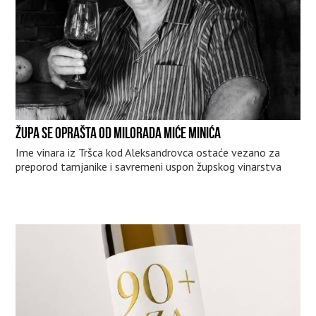
ŽUPA SE OPRAŠTA OD MILORADA MIĆE MINIĆA
Ime vinara iz Tršca kod Aleksandrovca ostaće vezano za
preporod tamjanike i savremeni uspon župskog vinarstva