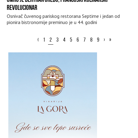
REVOLUCIONAR
Osnivač čuvenog pariskog restorana Septime i jedan od
pionira bistronomije preminuo je u 44. godini
‹
1
2
3
4
5
6
7
8
9
›
»