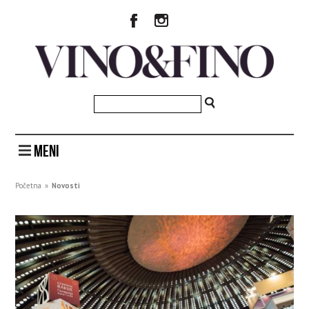
MENI
Početna
»
Novosti