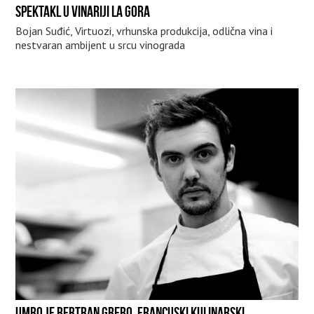
SPEKTAKL U VINARIJI LA GORA
Bojan Suđić, Virtuozi, vrhunska produkcija, odlična vina i
nestvaran ambijent u srcu vinograda
UMRO JE BERTRAN GREBO, FRANCUSKI KULINARSKI