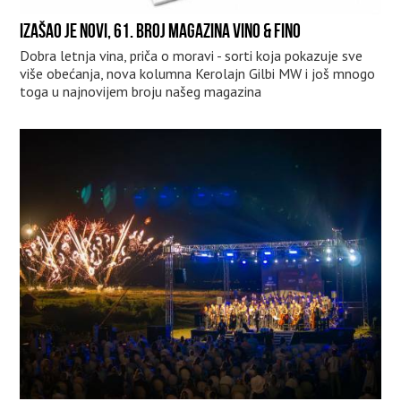
IZAŠAO JE NOVI, 61. BROJ MAGAZINA VINO & FINO
Dobra letnja vina, priča o moravi - sorti koja pokazuje sve
više obećanja, nova kolumna Kerolajn Gilbi MW i još mnogo
toga u najnovijem broju našeg magazina