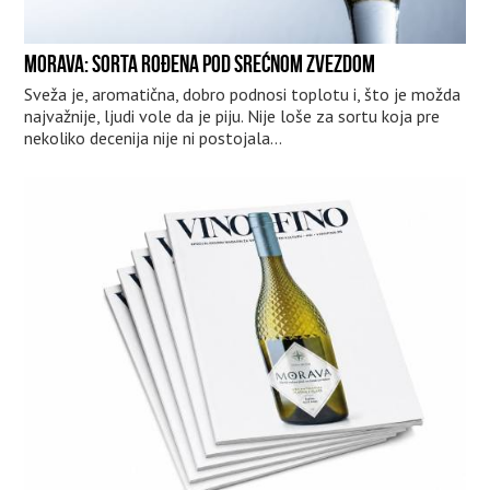
MORAVA: SORTA ROĐENA POD SREĆNOM ZVEZDOM
Sveža je, aromatična, dobro podnosi toplotu i, što je možda
najvažnije, ljudi vole da je piju. Nije loše za sortu koja pre
nekoliko decenija nije ni postojala...