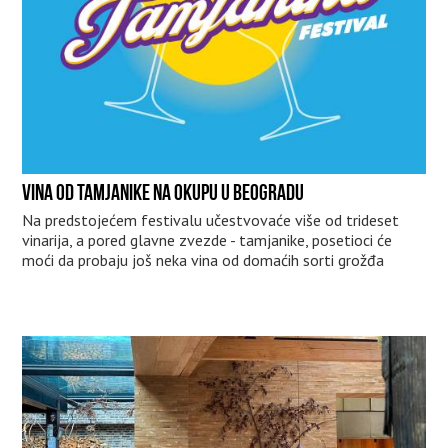
VINA OD TAMJANIKE NA OKUPU U BEOGRADU
Na predstojećem festivalu učestvovaće više od trideset
vinarija, a pored glavne zvezde - tamjanike, posetioci će
moći da probaju još neka vina od domaćih sorti grožđa