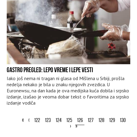
GASTRO PREGLED: LEPO VREME I LEPE VESTI
Iako još nema ni tragan ni glasa od Mišlena u Srbiji, prošla
nedelja nekako je bila u znaku njegovih zvezdica. U
Euronewsu, na dan kada je ova medijska kuća dobila i srpsko
izdanje, izašao je veoma dobar tekst o favoritima za srpsko
izdanje vodiča
«
‹
122
123
124
125
126
127
128
129
130
›
»