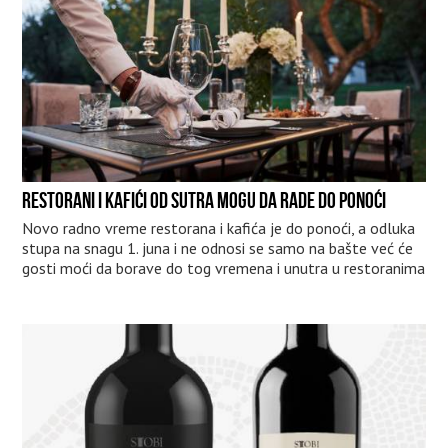
RESTORANI I KAFIĆI OD SUTRA MOGU DA RADE DO PONOĆI
Novo radno vreme restorana i kafića je do ponoći, a odluka
stupa na snagu 1. juna i ne odnosi se samo na bašte već će
gosti moći da borave do tog vremena i unutra u restoranima