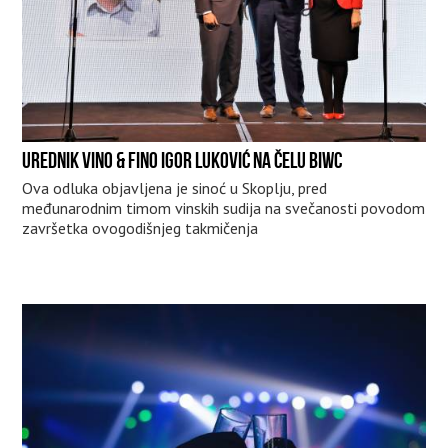
UREDNIK VINO & FINO IGOR LUKOVIĆ NA ČELU BIWC
Ova odluka objavljena je sinoć u Skoplju, pred
međunarodnim timom vinskih sudija na svečanosti povodom
završetka ovogodišnjeg takmičenja