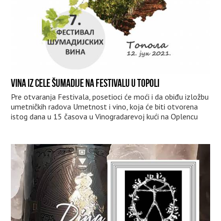
VINA IZ CELE ŠUMADIJE NA FESTIVALU U TOPOLI
Pre otvaranja Festivala, posetioci će moći i da obiđu izložbu
umetničkih radova Umetnost i vino, koja će biti otvorena
istog dana u 15 časova u Vinogradarevoj kući na Oplencu