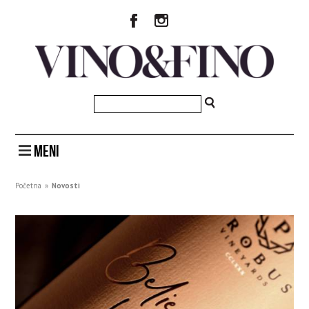
MENI
Početna
»
Novosti