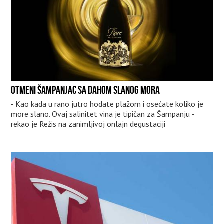
OTMENI ŠAMPANJAC SA DAHOM SLANOG MORA
- Kao kada u rano jutro hodate plažom i osećate koliko je
more slano. Ovaj salinitet vina je tipičan za Šampanju -
rekao je Režis na zanimljivoj onlajn degustaciji