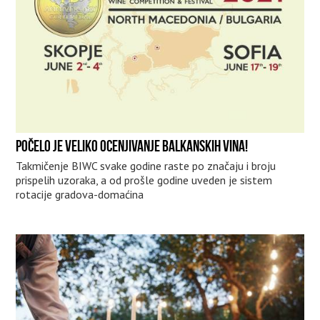
POČELO JE VELIKO OCENJIVANJE BALKANSKIH VINA!
Takmičenje BIWC svake godine raste po značaju i broju
prispelih uzoraka, a od prošle godine uveden je sistem
rotacije gradova-domaćina