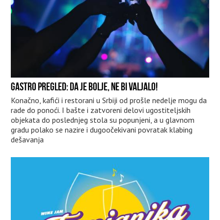
GASTRO PREGLED: DA JE BOLJE, NE BI VALJALO!
Konačno, kafići i restorani u Srbiji od prošle nedelje mogu da
rade do ponoći. I bašte i zatvoreni delovi ugostiteljskih
objekata do poslednjeg stola su popunjeni, a u glavnom
gradu polako se nazire i dugoočekivani povratak klabing
dešavanja