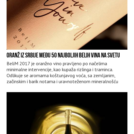
ORANŽ IZ SRBIJE MEĐU 50 NAJBOLJIH BELIH VINA NA SVETU
BeliM 2017 je oranžno vino pravljeno po načelima
minimalne intervencije, kao kupaža rizlinga i traminca.
Odlikuje se aromama koštunjavog voća, sa zemljanim,
začinskim i barik notama i uravnoteženom mineralnošću