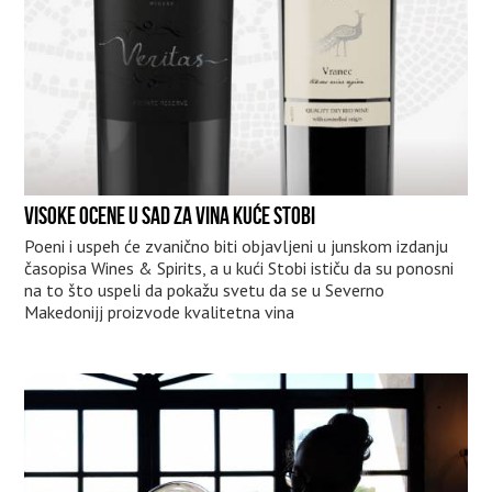
VISOKE OCENE U SAD ZA VINA KUĆE STOBI
Poeni i uspeh će zvanično biti objavljeni u junskom izdanju
časopisa Wines & Spirits, a u kući Stobi ističu da su ponosni
na to što uspeli da pokažu svetu da se u Severno
Makedonijj proizvode kvalitetna vina