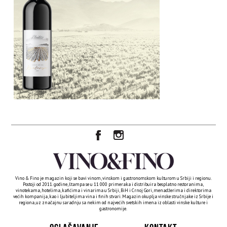
Vino & Fino je magazin koji se bavi vinom, vinskom i gastronomskom kulturom u Srbiji i regionu.
Postoji od 2011. godine, štampa se u 11 000 primeraka i distribuira besplatno restoranima,
vinotekama, hotelima, kafićima i vinarima u Srbiji, BiH i Crnoj Gori, menadžerima i direktorima
većih kompanija, kao i ljubiteljima vina i finih stvari. Magazin okuplja vinske stručnjake iz Srbije i
regiona, uz značajnu saradnju sa nekim od najvećih svetskih imena iz oblasti vinske kulture i
gastronomije.