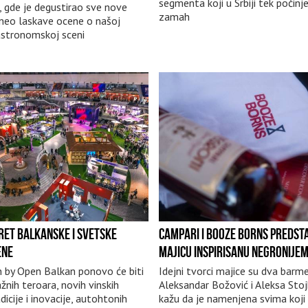
segmenta koji u Srbiji tek počinj
, gde je degustirao sve nove
zamah
izneo laskave ocene o našoj
gastronomskoj sceni
SRET BALKANSKE I SVETSKE
CAMPARI I BOOZE BORNS PREDSTA
ENE
MAJICU INSPIRISANU NEGRONIJE
n by Open Balkan ponovo će biti
Idejni tvorci majice su dva barm
žnih teroara, novih vinskih
Aleksandar Božović i Aleksa Stojk
adicije i inovacije, autohtonih
kažu da je namenjena svima koji