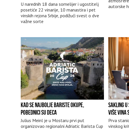
atmosfere 
U narednih 18 dana somelijer i ugostitelj
autorske h
posetiće 22 vinarije, 10 manastira i pet
vinskih rejona Srbije, podižući svest o dve
važne sorte
KAD SE NAJBOLJE BARISTE OKUPE,
SAKLING U 
POBEDNICI SU DECA
VIŠE VINA
Julius Meinl je u Mostaru prvi put
Prva stani
organizovao regionalni Adriatic Barista Cup
vinskog kri