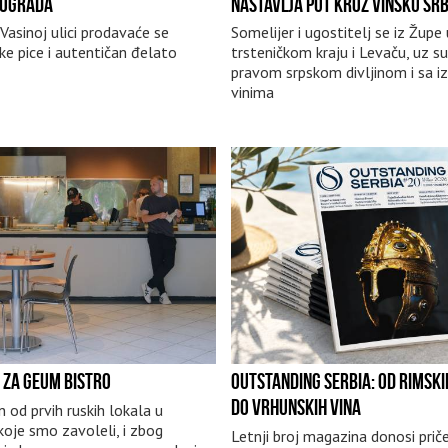
EOGRADA
NASTAVLJA PUT KROZ VINSKU SRB
Vasinoj ulici prodavaće se
Somelijer i ugostitelj se iz Župe
ke pice i autentičan đelato
trsteničkom kraju i Levaču, uz su
pravom srpskom divljinom i sa i
vinima
 ZA GEUM BISTRO
OUTSTANDING SERBIA: OD RIMSK
DO VRHUNSKIH VINA
n od prvih ruskih lokala u
koje smo zavoleli, i zbog
Letnji broj magazina donosi prič