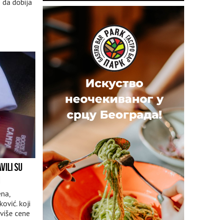
e da dobija
VILI SU
M
ena,
ović. koji
 više cene