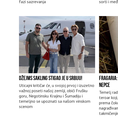
fazi sazrevanja
sorti i me
DŽEJMS SAKLING STIGAO JE U SRBIJU!
FRAGARIA: 
NEPCE
Uticajni kritičar će, u svojoj prvoj i izuzetno
važnoj poseti našoj zemlji, obići Frušku
Temelj rada
goru, Negotinsku Krajinu i Šumadiju i
teroar koj
temeljno se upoznati sa našom vinskom
prema čoko
scenom
nagrađivan
takmičenj