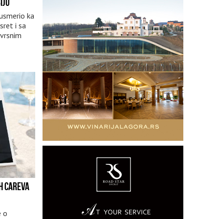
IJU
 usmerio ka
sret i sa
zvrsnim
IH CAREVA
e o