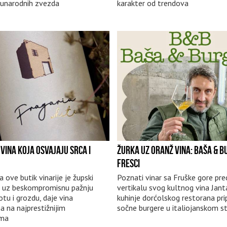
đunarodnih zvezda
karakter od trendova
VINA KOJA OSVAJAJU SRCA I
ŽURKA UZ ORANŽ VINA: BAŠA & B
FRESCI
 ove butik vinarije je župski
Poznati vinar sa Fruške gore pre
i, uz beskompromisnu pažnju
vertikalu svog kultnog vina Janta
tu i grozdu, daje vina
kuhinje dorćolskog restorana pr
a na najprestižnijim
sočne burgere u italiojanskom st
ima