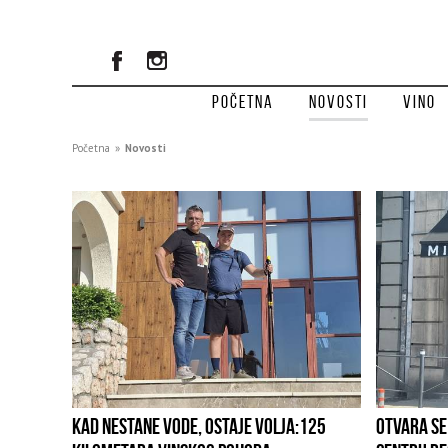
Početna
Novosti
Vino
Početna
»
Novosti
KAD NESTANE VODE, OSTAJE VOLJA:125
OTVARA SE 