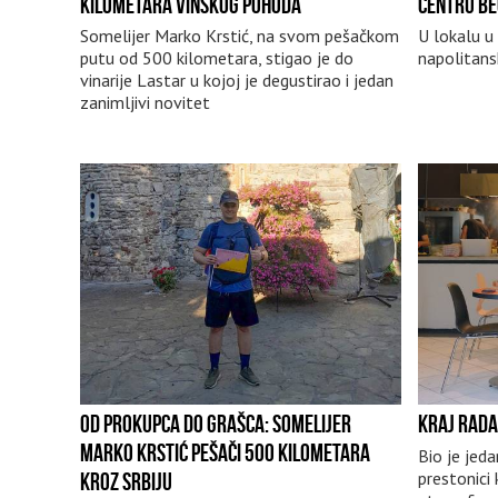
KILOMETARA VINSKOG POHODA
CENTRU B
Somelijer Marko Krstić, na svom pešačkom
U lokalu u 
putu od 500 kilometara, stigao je do
napolitans
vinarije Lastar u kojoj je degustirao i jedan
zanimljivi novitet
OD PROKUPCA DO GRAŠCA: SOMELIJER
KRAJ RADA
MARKO KRSTIĆ PEŠAČI 500 KILOMETARA
Bio je jeda
prestonici 
KROZ SRBIJU