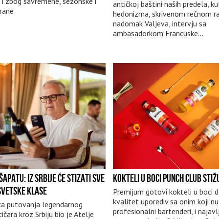
i zbog savremene, sezonske i
antičkoj baštini naših predela, ku
rane
hedonizma, skrivenom rečnom ra
nadomak Valjeva, intervju sa
ambasadorkom Francuske...
ŠAPATU: IZ SRBIJE ĆE STIZATI SVE
KOKTELI U BOCI PUNCH CLUB STIŽ
 SVETSKE KLASE
Premijum gotovi kokteli u boci 
kvalitet uporediv sa onim koji n
ca putovanja legendarnog
profesionalni bartenderi, i najavl
tičara kroz Srbiju bio je Atelje