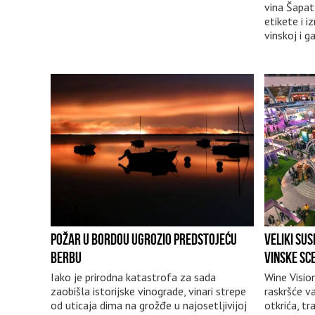
vina Šapat
etikete i 
vinskoj i 
POŽAR U BORDOU UGROZIO PREDSTOJEĆU
VELIKI SU
BERBU
VINSKE SC
Iako je prirodna katastrofa za sada
Wine Visio
zaobišla istorijske vinograde, vinari strepe
raskršće va
od uticaja dima na grožđe u najosetljivijoj
otkrića, tr