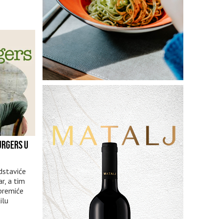
URGERS U
dstaviće
r, a tim
ipremiće
ilu