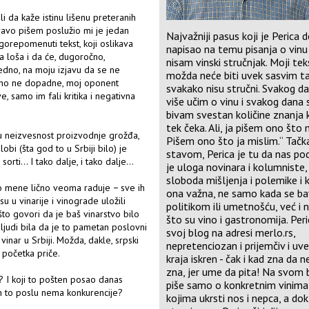
i da kaže istinu lišenu preteranih
ravo pišem poslužio mi je jedan
Najvažniji pasus koji je Perica 
gorepomenuti tekst, koji oslikava
napisao na temu pisanja o vinu 
a loša i da će, dugoročno,
nisam vinski stručnjak. Moji te
edno, na moju izjavu da se ne
možda neće biti uvek sasvim ta
vino ne dopadne, moj oponent
svakako nisu stručni. Svakog d
e, samo im fali kritika i negativna
više učim o vinu i svakog dana 
bivam svestan količine znanja
tek čeka. Ali, ja pišem ono što 
u neizvesnost proizvodnje grožđa,
Pišem ono što ja mislim.“ Tačk
bi (šta god to u Srbiji bilo) je
stavom, Perica je tu da nas po
rti... I tako dalje, i tako dalje...
je uloga novinara i kolumniste,
sloboda mišljenja i polemike i k
što mene lično veoma raduje − sve ih
ona važna, ne samo kada se ba
u u vinarije i vinograde uložili
politikom ili umetnošću, već i 
 govori da je baš vinarstvo bilo
što su vino i gastronomija. Per
 ljudi bila da je to pametan poslovni
svoj blog na adresi
merlo.rs
,
vinar u Srbiji. Možda, dakle, srpski
nepretenciozan i prijemčiv i uv
 početka priče.
kraja iskren - čak i kad zna da 
zna, jer ume da pita! Na svom
e“? I koji to pošten posao danas
piše samo o konkretnim vinima
om to poslu nema konkurencije?
kojima ukrsti nos i nepca, a do