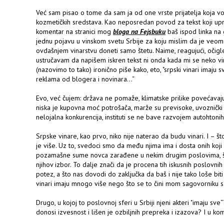
Već sam pisao o tome da sam ja od one vrste prijatelja koja vol
kozmetičkih sredstava. Kao neposredan povod za tekst koji up
komentar na stranici mog
bloga na Fejsbuku
baš ispod linka na 
jednu pojavu u vinskom svetu Srbije za koju mislim da je veom
ovdašnjem vinarstvu doneti samo štetu. Naime, reagujući, očigl
ustručavam da napišem iskren tekst ni onda kada mi se neko 
(nazovimo to tako) ironično piše kako, eto, "srpski vinari imaju sv
reklama od blogera i novinara...“
Evo, već čujem: država ne pomaže, klimatske prilike povećavaj
niska je kupovna moć potrošača, marže su previsoke, uvoznički lo
nelojalna konkurencija, instituti se ne bave razvojem autohtonih so
Srpske vinare, kao prvo, niko nije naterao da budu vinari. I – 
je više. Uz to, svedoci smo da među njima ima i dosta onih koji s
pozamašne sume novca zarađene u nekim drugim poslovima, što
njihov izbor. To dalje znači da je procena tih iskusnih poslovnih
potez, a što nas dovodi do zaključka da baš i nije tako loše biti 
vinari imaju mnogo više nego što se to čini mom sagovorniku s
Drugo, u kojoj to poslovnoj sferi u Srbiji njeni akteri "imaju sv
donosi izvesnost i lišen je ozbiljnih prepreka i izazova? I u k