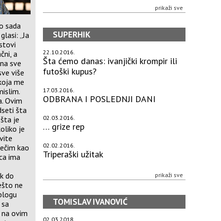
prikaži sve
do sada
SUPERHIK
glasi: „Ja
kstovi
22.10.2016.
čni, a
Šta ćemo danas: ivanjički krompir ili
ana sve
futoški kupus?
sve više
 koja me
17.03.2016.
mislim.
ODBRANA I POSLEDNJI DANI
a. Ovim
dseti šta
02.03.2016.
 šta je
… grize rep
oliko je
vite
02.02.2016.
nečim kao
Triperaški užitak
ica ima
ek do
prikaži sve
nešto ne
 blogu
TOMISLAV IVANOVIĆ
 sa
k na ovim
02.03.2018.