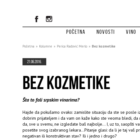
Početna
Novosti
Vino
Početna
»
Kolumne
»
Perica Radović Merlo
»
Bez kozmetike
21.06.2016.
BEZ KOZMETIKE
Šta to fali srpskim vinarima?
Hajde da pokušamo ovako: zamislite situaciju da ste se posle
dobrim prijateljem i da vam on kaže kako ste veoma bledi, da m
da, sve u svemu, ne izgledate baš najbolje… I, uz to, saopšti v
posetite svog izabranog lekara…Pitanje glasi: da li je taj vaš p
negativan ili konstruktivan stav? Ili i jedno i drugo?