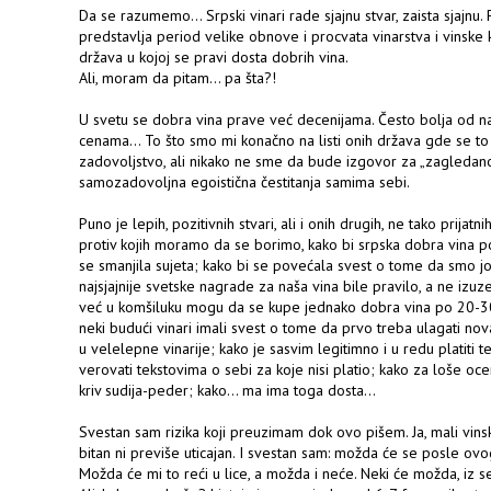
Da se razumemo... Srpski vinari rade sjajnu stvar, zaista sjajnu
predstavlja period velike obnove i procvata vinarstva i vinske ku
država u kojoj se pravi dosta dobrih vina.
Ali, moram da pitam... pa šta?!
U svetu se dobra vina prave već decenijama. Često bolja od naši
cenama... To što smo mi konačno na listi onih država gde se to
zadovoljstvo, ali nikako ne sme da bude izgovor za „zagledano
samozadovoljna egoistična čestitanja samima sebi.
Puno je lepih, pozitivnih stvari, ali i onih drugih, ne tako prija
protiv kojih moramo da se borimo, kako bi srpska dobra vina po
se smanjila sujeta; kako bi se povećala svest o tome da smo jo
najsjajnije svetske nagrade za naša vina bile pravilo, a ne izu
već u komšiluku mogu da se kupe jednako dobra vina po 20-3
neki budući vinari imali svest o tome da prvo treba ulagati nov
u velelepne vinarije; kako je sasvim legitimno i u redu platiti te
verovati tekstovima o sebi za koje nisi platio; kako za loše oce
kriv sudija-peder; kako... ma ima toga dosta...
Svestan sam rizika koji preuzimam dok ovo pišem. Ja, mali vinski
bitan ni previše uticajan. I svestan sam: možda će se posle ovoga
Možda će mi to reći u lice, a možda i neće. Neki će možda, iz s