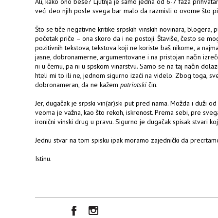
Ali, kako ono beše? Ljutnja je samo jedna od 6-7 faza prihvata
veći deo njih posle svega bar malo da razmisli o ovome što p
Što se tiče negativne kritike srpskih vinskih novinara, blogera, 
početak priče – ona skoro da i ne postoji. Štaviše, često se m
pozitivnih tekstova, tekstova koji ne koriste baš nikome, a najm
jasne, dobronamerne, argumentovane i na pristojan način izre
ni u čemu, pa ni u spskom vinarstvu. Samo se na taj način dolazi
hteli mi to ili ne, jednom sigurno izaći na videlo. Zbog toga, s
dobronameran, da ne kažem
patriotski
čin.
Jer, dugačak je srpski vin(ar)ski put pred nama. Možda i duži o
veoma je važna, kao što rekoh, iskrenost. Prema sebi, pre svega
ironični vinski drug u pravu. Sigurno je dugačak spisak stvari koj
Jednu stvar na tom spisku ipak moramo zajednički da precrtam
Istinu.