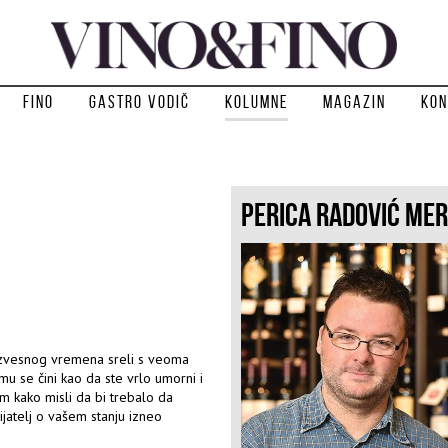
Fino
Gastro vodič
Kolumne
Magazin
Kon
PERICA RADOVIĆ ME
 izvesnog vremena sreli s veoma
u se čini kao da ste vrlo umorni i
am kako misli da bi trebalo da
rijatelj o vašem stanju izneo