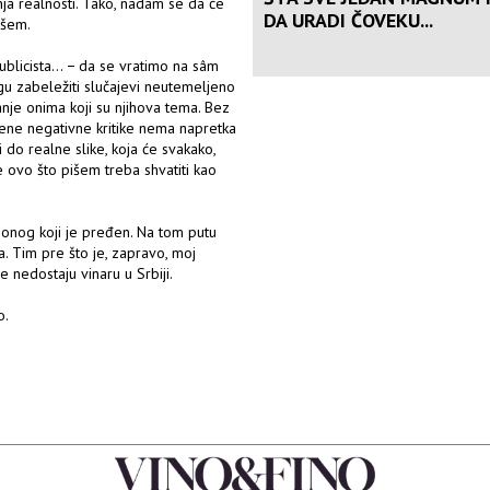
nja realnosti. Tako, nadam se da će
DA URADI ČOVEKU...
išem.
publicista... − da se vratimo na sâm
ogu zabeležiti slučajevi neutemeljeno
anje onima koji su njihova tema. Bez
čene negativne kritike nema napretka
 do realne slike, koja će svakako,
ve ovo što pišem treba shvatiti kao
d onog koji je pređen. Na tom putu
. Tim pre što je, zapravo, moj
e nedostaju vinaru u Srbiji.
o.