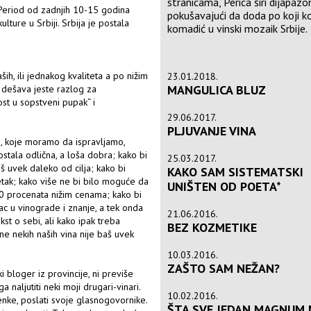
stranicama, Perica širi dijapaz
. Period od zadnjih 10-15 godina
pokušavajući da doda po koji k
lture u Srbiji. Srbija je postala
komadić u vinski mozaik Srbije.
h, ili jednakog kvaliteta a po nižim
23.01.2018.
MANGULICA BLUZ
 dešava jeste razlog za
st u sopstveni pupak“ i
29.06.2017.
PLJUVANJE VINA
tnih, koje moramo da ispravljamo,
stala odlična, a loša dobra; kako bi
25.03.2017.
š uvek daleko od cilja; kako bi
KAKO SAM SISTEMATSKI
zetak; kako više ne bi bilo moguće da
UNIŠTEN OD POETA*
0 procenata nižim cenama; kako bi
ac u vinograde i znanje, a tek onda
21.06.2016.
kst o sebi, ali kako ipak treba
BEZ KOZMETIKE
ne nekih naših vina nije baš uvek
10.03.2016.
ZAŠTO SAM NEŽAN?
 bloger iz provincije, ni previše
 naljutiti neki moji drugari-vinari.
10.02.2016.
enke, poslati svoje glasnogovornike.
ŠTA SVE JEDAN MAGNUM