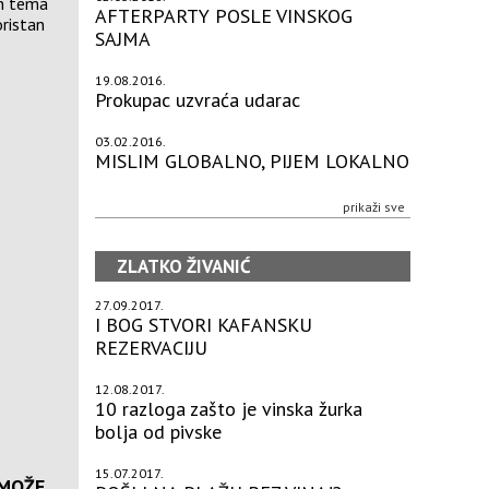
on tema
AFTERPARTY POSLE VINSKOG
oristan
SAJMA
19.08.2016.
Prokupac uzvraća udarac
03.02.2016.
MISLIM GLOBALNO, PIJEM LOKALNO
prikaži sve
ZLATKO ŽIVANIĆ
27.09.2017.
I BOG STVORI KAFANSKU
REZERVACIJU
12.08.2017.
10 razloga zašto je vinska žurka
bolja od pivske
15.07.2017.
 MOŽE