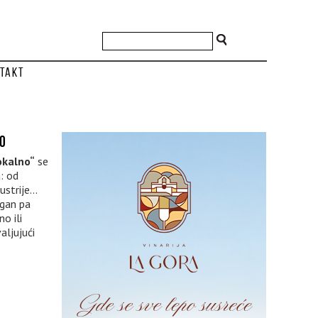
takt
NO
okalno“
se
a: od
strije...
ogan pa
o ili
aljujući