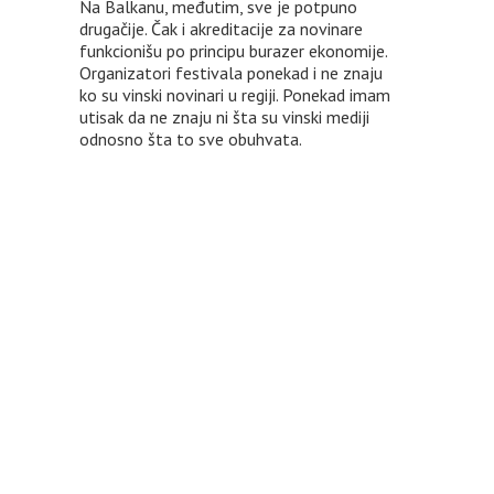
Na Balkanu, međutim, sve je potpuno
drugačije. Čak i akreditacije za novinare
funkcionišu po principu burazer ekonomije.
Organizatori festivala ponekad i ne znaju
ko su vinski novinari u regiji. Ponekad imam
utisak da ne znaju ni šta su vinski mediji
odnosno šta to sve obuhvata.