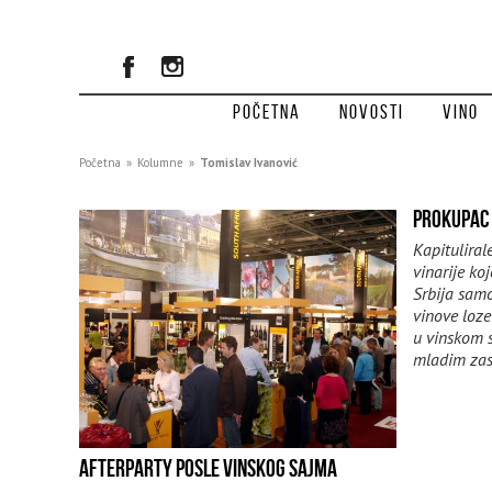
Početna
Novosti
Vino
Početna
»
Kolumne
»
Tomislav Ivanović
PROKUPAC
Kapituliral
vinarije ko
Srbija sam
vinove loze
u vinskom s
mladim zas
AFTERPARTY POSLE VINSKOG SAJMA