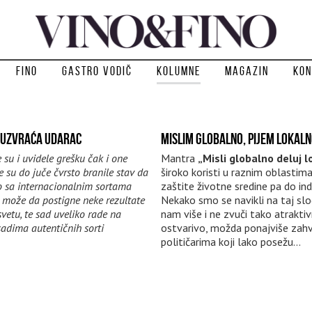
Fino
Gastro vodič
Kolumne
Magazin
Kon
 UZVRAĆA UDARAC
MISLIM GLOBALNO, PIJEM LOKAL
e su i uvidele grešku čak i one
Mantra
„Misli globalno deluj l
je su do juče čvrsto branile stav da
široko koristi u raznim oblastim
o sa internacionalnim sortama
zaštite životne sredine pa do indu
 može da postigne neke rezultate
Nekako smo se navikli na taj sl
vetu, te sad uveliko rade na
nam više i ne zvuči tako atraktivn
adima autentičnih sorti
ostvarivo, možda ponajviše zahv
političarima koji lako posežu...