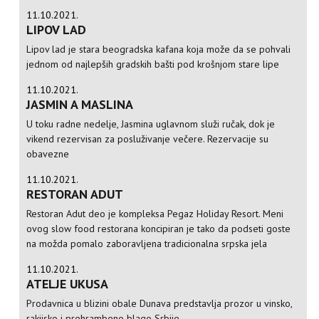
11.10.2021.
LIPOV LAD
Lipov lad je stara beogradska kafana koja može da se pohvali
jednom od najlepših gradskih bašti pod krošnjom stare lipe
11.10.2021.
JASMIN A MASLINA
U toku radne nedelje, Jasmina uglavnom služi ručak, dok je
vikend rezervisan za posluživanje večere. Rezervacije su
obavezne
11.10.2021.
RESTORAN ADUT
Restoran Adut deo je kompleksa Pegaz Holiday Resort. Meni
ovog slow food restorana koncipiran je tako da podseti goste
na možda pomalo zaboravljena tradicionalna srpska jela
11.10.2021.
ATELJE UKUSA
Prodavnica u blizini obale Dunava predstavlja prozor u vinsko,
rakijsko i prehrambeno blago Srbije.