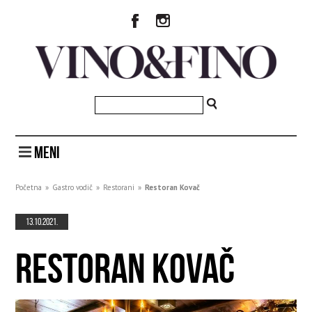
MENI
Početna
»
Gastro vodič
»
Restorani
»
Restoran Kovač
13.10.2021.
RESTORAN KOVAČ