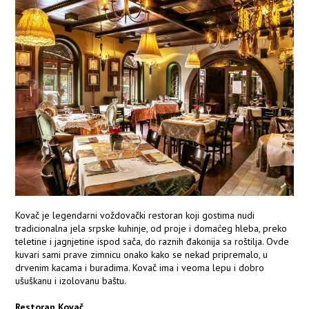
Kovač je legendarni voždovački restoran koji gostima nudi
tradicionalna jela srpske kuhinje, od proje i domaćeg hleba, preko
teletine i jagnjetine ispod sača, do raznih đakonija sa roštilja. Ovde
kuvari sami prave zimnicu onako kako se nekad pripremalo, u
drvenim kacama i buradima. Kovač ima i veoma lepu i dobro
ušuškanu i izolovanu baštu.
Restoran Kovač