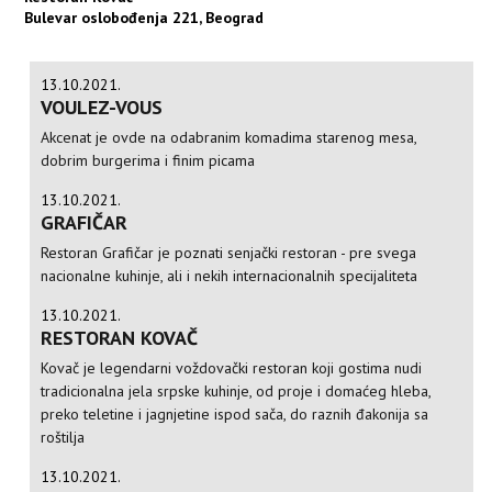
Bulevar oslobođenja 221, Beograd
13.10.2021.
VOULEZ-VOUS
Akcenat je ovde na odabranim komadima starenog mesa,
dobrim burgerima i finim picama
13.10.2021.
GRAFIČAR
Restoran Grafičar je poznati senjački restoran - pre svega
nacionalne kuhinje, ali i nekih internacionalnih specijaliteta
13.10.2021.
RESTORAN KOVAČ
Kovač je legendarni voždovački restoran koji gostima nudi
tradicionalna jela srpske kuhinje, od proje i domaćeg hleba,
preko teletine i jagnjetine ispod sača, do raznih đakonija sa
roštilja
13.10.2021.