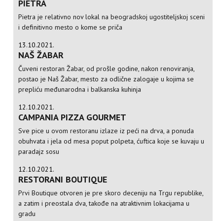
PIETRA
Pietra je relativno nov lokal na beogradskoj ugostiteljskoj sceni
i definitivno mesto o kome se priča
13.10.2021.
NAŠ ŽABAR
Čuveni restoran Žabar, od prošle godine, nakon renoviranja,
postao je Naš Žabar, mesto za odlične zalogaje u kojima se
prepliću međunarodna i balkanska kuhinja
12.10.2021.
CAMPANIA PIZZA GOURMET
Sve pice u ovom restoranu izlaze iz peći na drva, a ponuda
obuhvata i jela od mesa poput polpeta, ćuftica koje se kuvaju u
paradajz sosu
12.10.2021.
RESTORANI BOUTIQUE
Prvi Boutique otvoren je pre skoro deceniju na Trgu republike,
a zatim i preostala dva, takođe na atraktivnim lokacijama u
gradu