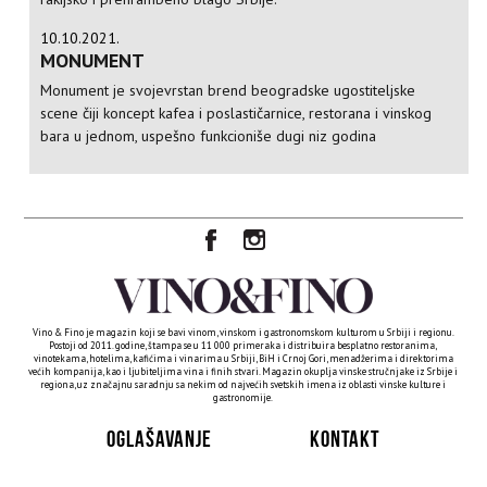
10.10.2021.
MONUMENT
Monument je svojevrstan brend beogradske ugostiteljske
scene čiji koncept kafea i poslastičarnice, restorana i vinskog
bara u jednom, uspešno funkcioniše dugi niz godina
Vino & Fino je magazin koji se bavi vinom, vinskom i gastronomskom kulturom u Srbiji i regionu.
Postoji od 2011. godine, štampa se u 11 000 primeraka i distribuira besplatno restoranima,
vinotekama, hotelima, kafićima i vinarima u Srbiji, BiH i Crnoj Gori, menadžerima i direktorima
većih kompanija, kao i ljubiteljima vina i finih stvari. Magazin okuplja vinske stručnjake iz Srbije i
regiona, uz značajnu saradnju sa nekim od najvećih svetskih imena iz oblasti vinske kulture i
gastronomije.
OGLAŠAVANJE
KONTAKT