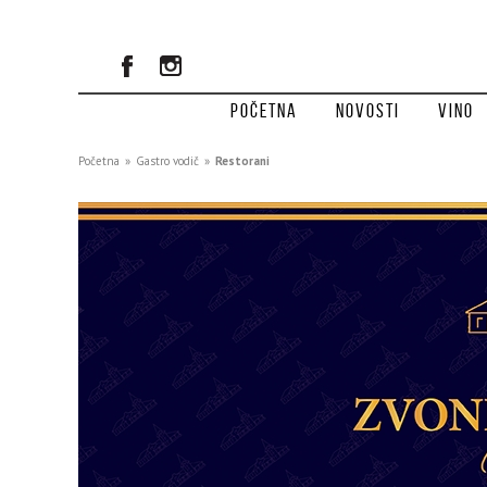
Početna
Novosti
Vino
Početna
»
Gastro vodič
»
Restorani