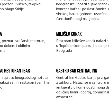
 prozor u vinsko, rakijsko i
beogradske ugostiteljske scene č
o blago Srbije.
koncept kafea i poslastičarnice, 
vinskog bara u jednom, uspešno
funkcioniše dugi niz godina
A
MILOŠEV KONAK
, poznati vračarski restoran,
Restoran Milošev konak nalazi se
po dobrim i obilnim
u Topčiderskom parku, i jedan je
ima
Beograda
O RESTORAN I BAR
GASTRO BAR CENTRAL INN
m spratu beogradskog hotela
Central Inn Gastro bar je prvi ga
lazi se fini restoran i bar, The
Zlatiboru. Nalazi se u centru, 
wo
ambijentu u kome gosti mogu da
odličnoj hrani i dobroj, domaćins
atmosferi