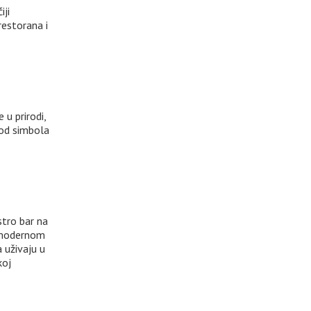
iji
restorana i
 u prirodi,
 od simbola
stro bar na
u modernom
 uživaju u
koj