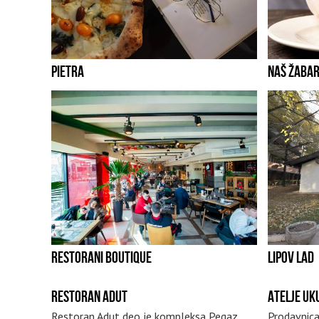
PIETRA
NAŠ ŽABA
RESTORANI BOUTIQUE
LIPOV LAD
RESTORAN ADUT
ATELJE UK
Restoran Adut deo je kompleksa Pegaz
Prodavnica