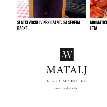
SLATKI VOĆNI I VINSKI IZAZOV SA SEVERA
AROMATIČN
BAČKE
LETA