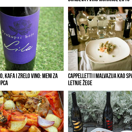
, KAFA I ZRELO VINO: MENI ZA
CAPPELLETTI I MALVAZIJA KAO SP
UPCA
LETNJE ŽEGE