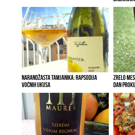
NARANDŽASTA TAMJANIKA: RAPSODIJA
ZRELO MESO
VOĆNIH UKUSA
DAN PROK