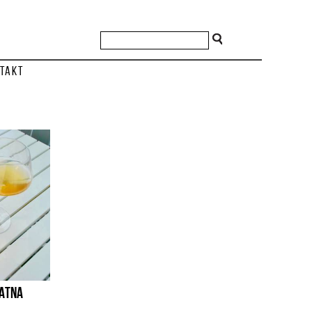
takt
KATNA