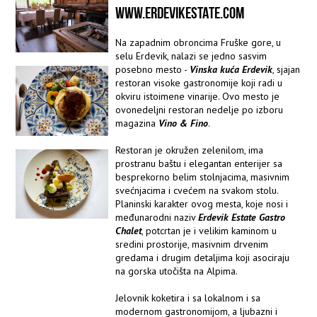
WWW.ERDEVIKESTATE.COM
Na zapadnim obroncima Fruške gore, u
selu Erdevik, nalazi se jedno sasvim
posebno mesto -
Vinska kuća Erdevik
, sjajan
restoran visoke gastronomije koji radi u
okviru istoimene vinarije. Ovo mesto je
ovonedeljni restoran nedelje po izboru
magazina
Vino & Fino
.
Restoran je okružen zelenilom, ima
prostranu baštu i elegantan enterijer sa
besprekorno belim stolnjacima, masivnim
svećnjacima i cvećem na svakom stolu.
Planinski karakter ovog mesta, koje nosi i
međunarodni naziv
Erdevik Estate Gastro
Chalet
, potcrtan je i velikim kaminom u
sredini prostorije, masivnim drvenim
gredama i drugim detaljima koji asociraju
na gorska utočišta na Alpima.
Jelovnik koketira i sa lokalnom i sa
modernom gastronomijom, a ljubazni i