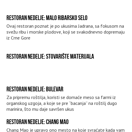
RESTORAN NEDELJE: MALO RIBARSKO SELO
Ovaj restoran poznat je po ukusima Jadrana, sa fokusom na
svežu ribu i morske plodove, koji se svakodnevno dopremaju
iz Crne Gore
RESTORAN NEDELJE: STOVARIŠTE MATERIJALA
RESTORAN NEDELJE: BULEVAR
Za pripremu roštilja, koristi se domaće meso sa farmi iz
organskog uzgoja, a koje se pre “bacanja” na roštilj dugo
marinira, što mu daje savršen ukus
RESTORAN NEDELJE: CHANG MAO
Chang Mao je upravo ono mesto na koje svraćate kada vam