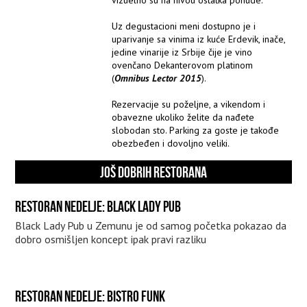
Uz degustacioni meni dostupno je i
uparivanje sa vinima iz kuće Erdevik, inače,
jedine vinarije iz Srbije čije je vino
ovenčano Dekanterovom platinom
(
Omnibus Lector 2015
).
Rezervacije su poželjne, a vikendom i
obavezne ukoliko želite da nađete
slobodan sto. Parking za goste je takođe
obezbeđen i dovoljno veliki.
JOŠ DOBRIH RESTORANA
RESTORAN NEDELJE: BLACK LADY PUB
Black Lady Pub u Zemunu je od samog početka pokazao da
dobro osmišljen koncept ipak pravi razliku
RESTORAN NEDELJE: BISTRO FUNK