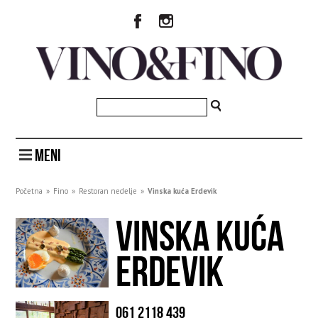
MENI
Početna
»
Fino
»
Restoran nedelje
»
Vinska kuća Erdevik
VINSKA KUĆA
ERDEVIK
061 2118 439