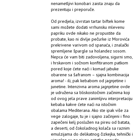
nenametljivi konobari zaista znaju da
prezentuju i preporuče.
Od predjela, izvrstan tartar biftek kome
sami možete dodati vrrhunsku mlevenu
papriku ovde nikako ne propustite da
probate, kao ni divlje pečurke iz Morovića
prekrivene varivom od spanaća, i znalački
spremljene špargle sa holandez sosom.
Nepca će vam biti zadovoljena, sigurni smo,
i hrskavom i sočnom konfitiranom patkom
pored koje ćete naći i komad jabuke
obarene sa šafranom – sjajna kombinacija
aroma! - ili, pak kebabom od jagnjetine i
junetine. Intenzivna aroma jagnjetine ovde
je udružena sa bliskoistočnim začinima koji
od ovog jela prave zanimljivu interpretaciju
kebaba kakve ćete naći na istočnim
obalama Mediterana. Ako ste ipak više za
vege zalogaje, tu je i sjajno začinjeni i fino
zapečeni kelj poslužen na pireu od batata,
a deserti, od čokoladnog kolača sa raznim
emulzijama do delikatnog čizkejka, tehnički i
vizuelno su na nivou ostatka ponude.