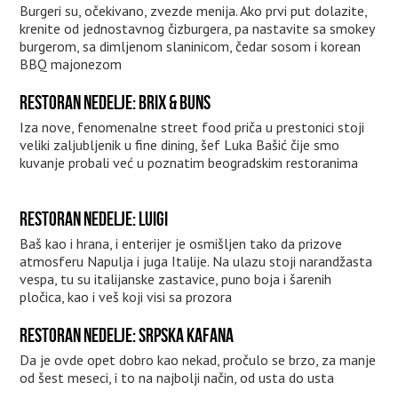
Burgeri su, očekivano, zvezde menija. Ako prvi put dolazite,
krenite od jednostavnog čizburgera, pa nastavite sa smokey
burgerom, sa dimljenom slaninicom, čedar sosom i korean
BBQ majonezom
RESTORAN NEDELJE: BRIX & BUNS
Iza nove, fenomenalne street food priča u prestonici stoji
veliki zaljubljenik u fine dining, šef Luka Bašić čije smo
kuvanje probali već u poznatim beogradskim restoranima
RESTORAN NEDELJE: LUIGI
Baš kao i hrana, i enterijer je osmišljen tako da prizove
atmosferu Napulja i juga Italije. Na ulazu stoji narandžasta
vespa, tu su italijanske zastavice, puno boja i šarenih
pločica, kao i veš koji visi sa prozora
RESTORAN NEDELJE: SRPSKA KAFANA
Da je ovde opet dobro kao nekad, pročulo se brzo, za manje
od šest meseci, i to na najbolji način, od usta do usta