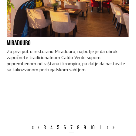
MIRADOURO
Za prvi put u restoranu Miradouro, najbolje je da obrok
započnete tradicionalnom Caldo Verde supom
pripremljenom od raštana i krompira, pa dalje da nastavite
sa takozvanom portugalskom sabljom
«
‹
3
4
5
6
7
8
9
10
11
›
»