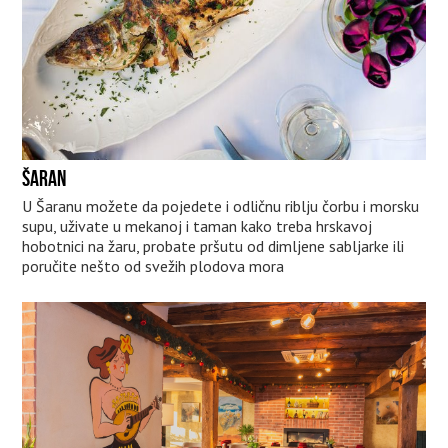
ŠARAN
U Šaranu možete da pojedete i odličnu riblju čorbu i morsku
supu, uživate u mekanoj i taman kako treba hrskavoj
hobotnici na žaru, probate pršutu od dimljene sabljarke ili
poručite nešto od svežih plodova mora