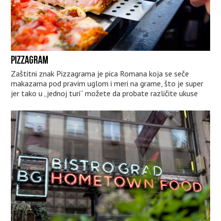
PIZZAGRAM
Zaštitni znak Pizzagrama je pica Romana koja se seče
makazama pod pravim uglom i meri na grame, što je super
jer tako u „jednoj turi“ možete da probate različite ukuse