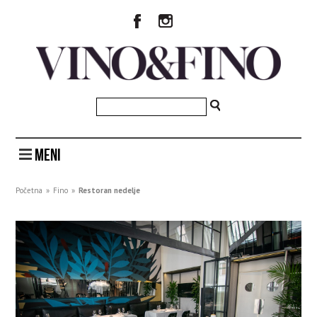
MENI
Početna
»
Fino
»
Restoran nedelje