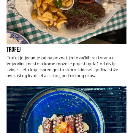
TROFEJ
Trofej je jedan je od najpoznatijih lovačkih restorana u
Vojvodini, mesto u kome možete pojesti gulaš od divlje
svinje - jelo koje ispred gosta skoro trideset godina stiže
uvek istog kvaliteta i istog, perfektnog ukusa