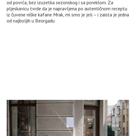
od povrća, bez izuzetka sezonskog i sa poreklom. Za
pljeskavicu tvrde da je napravljena po autentičnom receptu
iz čuvene niške kafane Mrak, mi smo je jeli – i zaista je jedna
od najboljih u Beorgadu