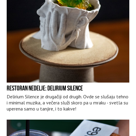
RESTORAN NEDELJE: DELIRIUM SILENCE
Delirium Silence je drugačiji od drugih. Ovde se slušaju tehno
i minimal muzika, a večera služi skoro pa u mraku - svetla su
uperena samo u tanjire, i to kakve!