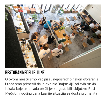
RESTORAN NEDELJE: JUNE
O ovom mestu smo već pisali neposredno nakon otvaranja,
i tada smo primetili da je ovo bio “najruskiji” od svih ruskih
lokala koje smo tada obišli jer su gosti bili isključivo Rusi.
Međutim, godinu dana kasnije situacija se dosta promenila