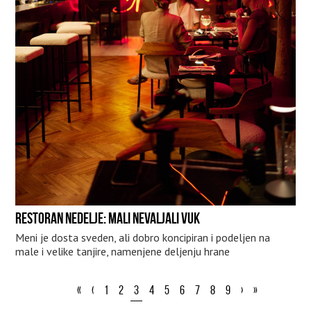
RESTORAN NEDELJE: MALI NEVALJALI VUK
Meni je dosta sveden, ali dobro koncipiran i podeljen na
male i velike tanjire, namenjene deljenju hrane
«
‹
1
2
3
4
5
6
7
8
9
›
»