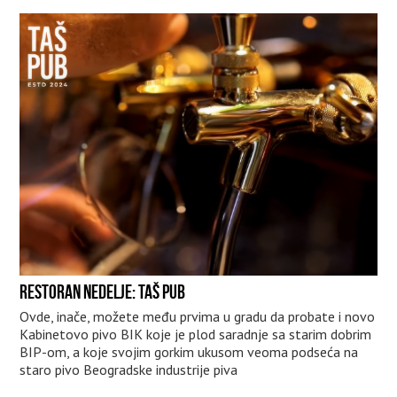
RESTORAN NEDELJE: TAŠ PUB
Ovde, inače, možete među prvima u gradu da probate i novo
Kabinetovo pivo BIK koje je plod saradnje sa starim dobrim
BIP-om, a koje svojim gorkim ukusom veoma podseća na
staro pivo Beogradske industrije piva