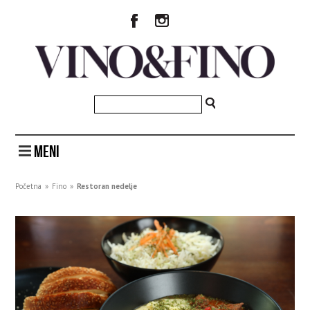
MENI
Početna
»
Fino
»
Restoran nedelje