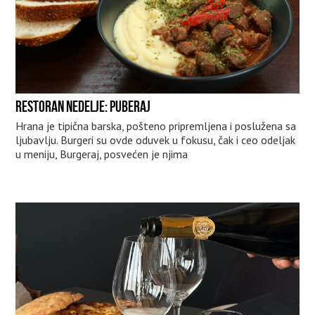
RESTORAN NEDELJE: PUBERAJ
Hrana je tipična barska, pošteno pripremljena i poslužena sa
ljubavlju. Burgeri su ovde oduvek u fokusu, čak i ceo odeljak
u meniju, Burgeraj, posvećen je njima