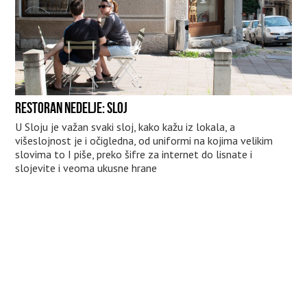
RESTORAN NEDELJE: SLOJ
U Sloju je važan svaki sloj, kako kažu iz lokala, a
višeslojnost je i očigledna, od uniformi na kojima velikim
slovima to I piše, preko šifre za internet do lisnate i
slojevite i veoma ukusne hrane