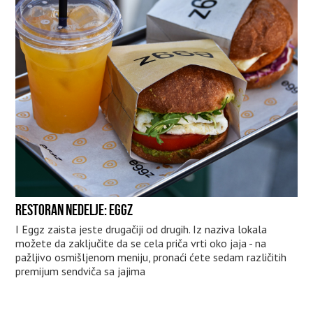
RESTORAN NEDELJE: EGGZ
I Eggz zaista jeste drugačiji od drugih. Iz naziva lokala
možete da zaključite da se cela priča vrti oko jaja - na
pažljivo osmišljenom meniju, pronaći ćete sedam različitih
premijum sendviča sa jajima