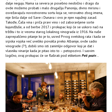
dalje neguju. Nama sa severa je posebno neobično i drago da
ovde možemo probati i malo drugačiju Panoniju, divno mirisnu i
osvežavajuću novostvorenu sortu koja se, verovatno zbog imena,
nije širila dalje od Save i Dunava i ovo je njen najužniji zasad.
Takođe, Čaša vina i priča pravi vino i od zaboravljene sorte
kujundžuše, a od berbe 2017. i prokupac koji će se uskoro naći na
tržištu i to iz veoma starog lokalnog vinograda iz 1916. Na naše
zaprepašćeno pitanje ko je to, usred Prvog svetskog rata i kada se
srpska vojska već uveliko povukla preko Albanije, ovde sadio
vinograde (?!), dobili smo isti zanimljiv odgovor koji je dat i
vlasniku vinarije kada je pitao isto to – petopozivci. I sasvim
logično, ovaj prokupac će se flaširati pod etiketom
Peti poziv
...