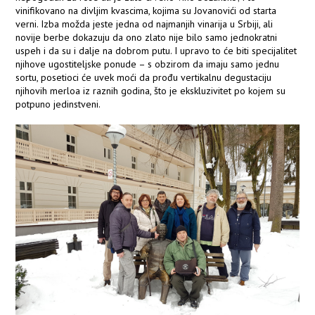
vinifikovano na divljim kvascima, kojima su Jovanovići od starta
verni. Izba možda jeste jedna od najmanjih vinarija u Srbiji, ali
novije berbe dokazuju da ono zlato nije bilo samo jednokratni
uspeh i da su i dalje na dobrom putu. I upravo to će biti specijalitet
njihove ugostiteljske ponude – s obzirom da imaju samo jednu
sortu, posetioci će uvek moći da prođu vertikalnu degustaciju
njihovih merloa iz raznih godina, što je ekskluzivitet po kojem su
potpuno jedinstveni.