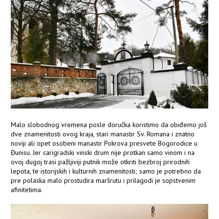
Malo slobodnog vremena posle doručka koristimo da obiđemo još
dve znamenitosti ovog kraja, stari manastir Sv. Romana i znatno
noviji ali opet osobeni manastir Pokrova presvete Bogorodice u
Đunisu. Jer carigradski vinski drum nije protkan samo vinom i na
ovoj dugoj trasi pažljiviji putnik može otkriti bezbroj prirodnih
lepota, te istorijskih i kulturnih znamenitosti; samo je potrebno da
pre polaska malo prostudira maršrutu i prilagodi je sopstvenim
afinitetima.