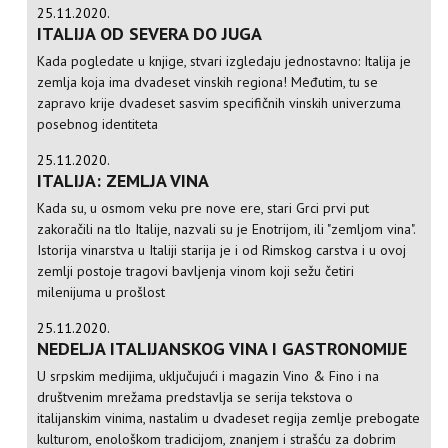
25.11.2020.
ITALIJA OD SEVERA DO JUGA
Kada pogledate u knjige, stvari izgledaju jednostavno: Italija je
zemlja koja ima dvadeset vinskih regiona! Međutim, tu se
zapravo krije dvadeset sasvim specifičnih vinskih univerzuma
posebnog identiteta
25.11.2020.
ITALIJA: ZEMLJA VINA
Kada su, u osmom veku pre nove ere, stari Grci prvi put
zakoračili na tlo Italije, nazvali su je Enotrijom, ili "zemljom vina".
Istorija vinarstva u Italiji starija je i od Rimskog carstva i u ovoj
zemlji postoje tragovi bavljenja vinom koji sežu četiri
milenijuma u prošlost
25.11.2020.
NEDELJA ITALIJANSKOG VINA I GASTRONOMIJE
U srpskim medijima, uključujući i magazin Vino & Fino i na
društvenim mrežama predstavlja se serija tekstova o
italijanskim vinima, nastalim u dvadeset regija zemlje prebogate
kulturom, enološkom tradicijom, znanjem i strašću za dobrim