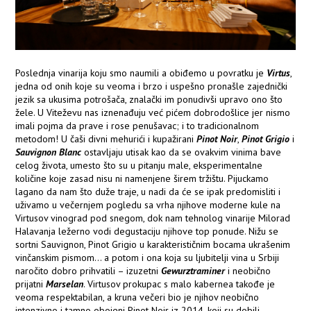
Poslednja vinarija koju smo naumili a obiđemo u povratku je
Virtus
,
jedna od onih koje su veoma i brzo i uspešno pronašle zajednički
jezik sa ukusima potrošača, znalački im ponudivši upravo ono što
žele. U Viteževu nas iznenađuju već pićem dobrodošlice jer nismo
imali pojma da prave i rose penušavac; i to tradicionalnom
metodom! U čaši divni mehurići i kupažirani
Pinot Noir
,
Pinot Grigio
i
Sauvignon Blanc
ostavljaju utisak kao da se ovakvim vinima bave
celog života, umesto što su u pitanju male, eksperimentalne
količine koje zasad nisu ni namenjene širem tržištu. Pijuckamo
lagano da nam što duže traje, u nadi da će se ipak predomisliti i
uživamo u večernjem pogledu sa vrha njihove moderne kule na
Virtusov vinograd pod snegom, dok nam tehnolog vinarije Milorad
Halavanja ležerno vodi degustaciju njihove top ponude. Nižu se
sortni Sauvignon, Pinot Grigio u karakterističnim bocama ukrašenim
vinčanskim pismom... a potom i ona koja su ljubitelji vina u Srbiji
naročito dobro prihvatili – izuzetni
Gewurztraminer
i neobično
prijatni
Marselan
. Virtusov prokupac s malo kabernea takođe je
veoma respektabilan, a kruna večeri bio je njihov neobično
intenzivno i tamno obojeni Pinot Noir iz 2014, koji su dobili