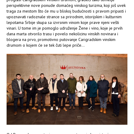
perspektivne nove ponude domaćeg vinskog turizma, koji još uvek
traga za mestom što će mu u bliskoj budućnosti s pravom pripasti i
upoznavati radoznale strance sa prirodnim, istorijskim i kulturnim
lepotama Srbije skupa sa izvrsnim vinom koje prave njeni vešti
vinari. U tome im je pomoglo udruženje Žene i vino, koje je prvih
dana marta otvorilo trasu i povelo nekolicinu vinskih novinara i
blogera na prvo, promotivno putovanje Carigradskim vinskim
drumom o kojem će se tek čuti lepe priče...