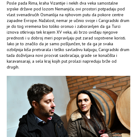
Posle pada Rima, kraha Vizantije i nekih dva veka samostalne
srpske države pod lozom Nemanjića, ovi prostori potpadaju pod
vlast svenadirućih Osmanlija na njihovom putu da pokore centre
zapadne Evrope. Nažalost, nemar je učinio svoje i Carigradski drum
je do tog vremena bio toliko oronuo i zaboravljen da ga Turci
iznova otkrivaju tek krajem XV veka, ali brzo uviđaju njegove
prednosti i u dobroj meri popravljaju put zarad sopstvene koristi.
Iako je to značilo da je samo pošljunčen, te da ga je svaka
ozbiljnija kiša pretvarala i teško savladivu kaljugu, Carigradski drum
tada doživljava novi procvat saobraćaja, grade se konačišta i
karavansaraji, a sela kraj kojih put prolazi napreduju brže od
drugih.