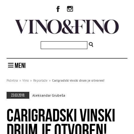
MENI
Početna
»
Vino
»
Reportaže
»
Carigradski vinski drum je otvoren!
23.03.2018.
Aleksandar Grubeša
CARIGRADSKI VINSKI
DRUM JE OTVOREN!