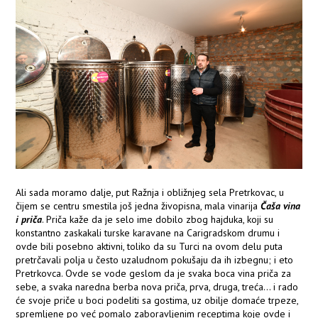
Ali sada moramo dalje, put Ražnja i obližnjeg sela Pretrkovac, u
čijem se centru smestila još jedna živopisna, mala vinarija
Čaša vina
i priča
. Priča kaže da je selo ime dobilo zbog hajduka, koji su
konstantno zaskakali turske karavane na Carigradskom drumu i
ovde bili posebno aktivni, toliko da su Turci na ovom delu puta
pretrčavali polja u često uzaludnom pokušaju da ih izbegnu; i eto
Pretrkovca. Ovde se vode geslom da je svaka boca vina priča za
sebe, a svaka naredna berba nova priča, prva, druga, treća... i rado
će svoje priče u boci podeliti sa gostima, uz obilje domaće trpeze,
spremljene po već pomalo zaboravljenim receptima koje ovde i