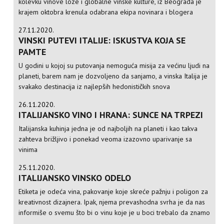
kolevku vinove loze i globalne vinske kulture, iz Beograda je
krajem oktobra krenula odabrana ekipa novinara i blogera
27.11.2020.
VINSKI PUTEVI ITALIJE: ISKUSTVA KOJA SE
PAMTE
U godini u kojoj su putovanja nemoguća misija za većinu ljudi na
planeti, barem nam je dozvoljeno da sanjamo, a vinska Italija je
svakako destinacija iz najlepših hedonističkih snova
26.11.2020.
ITALIJANSKO VINO I HRANA: SUNCE NA TRPEZI
Italijanska kuhinja jedna je od najboljih na planeti i kao takva
zahteva brižljivo i ponekad veoma izazovno uparivanje sa
vinima
25.11.2020.
ITALIJANSKO VINSKO ODELO
Etiketa je odeća vina, pakovanje koje skreće pažnju i poligon za
kreativnost dizajnera. Ipak, njema prevashodna svrha je da nas
informiše o svemu što bi o vinu koje je u boci trebalo da znamo