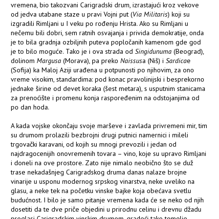
vremena, bio takozvani Carigradski drum, izrastajući kroz vekove
od jedva utabane staze u pravi Vojni put (
Via Militaris
) koji su
izgradili Rimljani u I veku po rođenju Hrista. Ako su Rimljani u
nečemu bili dobri, sem ratnih osvajanja i privida demokratije, onda
je to bila gradnja ozbiljnih puteva popločanih kamenom gde god
je to bilo moguće. Tako je i ova strada od
Singidunuma
(Beograd),
dolinom
Margusa
(Morava), pa preko
Naissus
a (Niš) i
Sardica
e
(Sofija) ka Maloj Aziji urađena u potpunosti po njihovim, za ono
vreme visokim, standardima: pod konac pravolinijski i besprekorno
jednake širine od devet koraka (šest metara), s usputnim stanicama
za prenoćište i promenu konja raspoređenim na odstojanjima od
po dan hoda.
A kada vojske okončaju svoje marševe i zavlada privremeni mir, tim
su drumom prolazili bezbrojni drugi putnici namernici i mileli
trgovački karavani, od kojih su mnogi prevozili i jedan od
najdragocenijih onovremenih tovara – vino, koje su upravo Rimljani
i doneli na ove prostore. Zato nije nimalo neobično što se duž
trase nekadašnjeg Carigradskog druma danas nalaze brojne
vinarije u usponu modernog srpskog vinarstva, neke uveliko na
glasu, a neke tek na početku vinske bajke koja obećava svetlu
budućnost. I bilo je samo pitanje vremena kada će se neko od njih
dosetiti da te dve priče objedini u prirodnu celinu i drevnu džadu
proglasi Carigradskim vinskim drumom, gradeći tako temelje