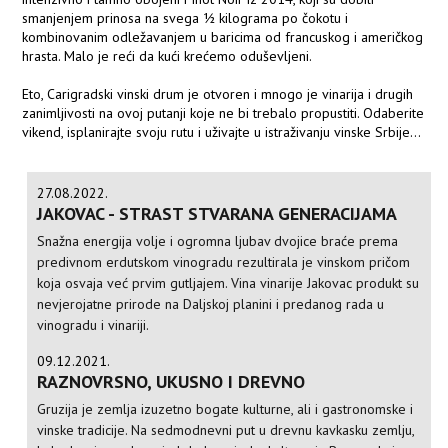
smanjenjem prinosa na svega ½ kilograma po čokotu i
kombinovanim odležavanjem u baricima od francuskog i američkog
hrasta. Malo je reći da kući krećemo oduševljeni.
Eto, Carigradski vinski drum je otvoren i mnogo je vinarija i drugih
zanimljivosti na ovoj putanji koje ne bi trebalo propustiti. Odaberite
vikend, isplanirajte svoju rutu i uživajte u istraživanju vinske Srbije...
27.08.2022.
JAKOVAC - STRAST STVARANA GENERACIJAMA
Snažna energija volje i ogromna ljubav dvojice braće prema
predivnom erdutskom vinogradu rezultirala je vinskom pričom
koja osvaja već prvim gutljajem. Vina vinarije Jakovac produkt su
nevjerojatne prirode na Daljskoj planini i predanog rada u
vinogradu i vinariji.
09.12.2021.
RAZNOVRSNO, UKUSNO I DREVNO
Gruzija je zemlja izuzetno bogate kulturne, ali i gastronomske i
vinske tradicije. Na sedmodnevni put u drevnu kavkasku zemlju,