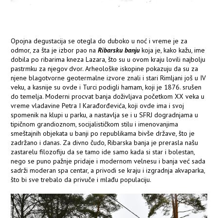
Opojna degustacija se otegla do duboko u noć i vreme je za
odmor, za šta je izbor pao na
Ribarsku banju
koja je, kako kažu, ime
dobila po ribarima kneza Lazara, što su u ovom kraju lovili najbolju
pastrmku za njegov dvor. Arheološke iskopine pokazuju da su za
njene blagotvorne geotermalne izvore znali i stari Rimljani još u IV
veku, a kasnije su ovde i Turci podigli hamam, koji je 1876. srušen
do temelja. Moderni procvat banja doživljava početkom XX veka u
vreme vladavine Petra I Karađorđevića, koji ovde ima i svoj
spomenik na klupi u parku, a nastavlja se i u SFRJ dogradnjama u
tipičnom grandioznom, socijalističkom stilu i imenovanjima
smeštajnih objekata u banji po republikama bivše države, što je
zadržano i danas. Za divno čudo, Ribarska banja je prerasla našu
zastarelu filozofiju da se tamo ide samo kada si star i bolestan,
nego se puno pažnje pridaje i modernom velnesu i banja već sada
sadrži moderan spa centar, a privodi se kraju i izgradnja akvaparka,
što bi sve trebalo da privuče i mlađu populaciju.