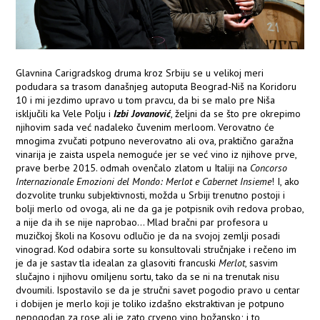
Glavnina Carigradskog druma kroz Srbiju se u velikoj meri
podudara sa trasom današnjeg autoputa Beograd-Niš na Koridoru
10 i mi jezdimo upravo u tom pravcu, da bi se malo pre Niša
isključili ka Vele Polju i
Izbi Jovanović
, željni da se što pre okrepimo
njihovim sada već nadaleko čuvenim merloom. Verovatno će
mnogima zvučati potpuno neverovatno ali ova, praktično garažna
vinarija je zaista uspela nemoguće jer se već vino iz njihove prve,
prave berbe 2015. odmah ovenčalo zlatom u Italiji na
Concorso
Internazionale Emozioni del Mondo: Merlot e Cabernet Insieme
! I, ako
dozvolite trunku subjektivnosti, možda u Srbiji trenutno postoji i
bolji merlo od ovoga, ali ne da ga je potpisnik ovih redova probao,
a nije da ih se nije naprobao... Mlad bračni par profesora u
muzičkoj školi na Kosovu odlučio je da na svojoj zemlji posadi
vinograd. Kod odabira sorte su konsultovali stručnjake i rečeno im
je da je sastav tla idealan za glasoviti francuski
Merlot
, sasvim
slučajno i njihovu omiljenu sortu, tako da se ni na trenutak nisu
dvoumili. Ispostavilo se da je stručni savet pogodio pravo u centar
i dobijen je merlo koji je toliko izdašno ekstraktivan je potpuno
nepogodan za rose ali je zato crveno vino božansko; i to