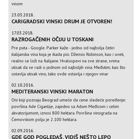
vinom
23.03.2018.
CARIGRADSKI VINSKI DRUM JE OTVOREN!
17.03.2018.
RAZROGAČENIH OČIJU U TOSKANI
Pre puta - Google. Parker kaže - jedno od najbolja četiri
italijanska vina koja je ikada pio. Džensis Robinson, kao i uvek,
realno se loži na Italijane. Hvalospevi na sve strane, svima
utisak da se radi o jednom od najboljih vina. Međutim, kao što
ostavlja utisak vino, tako ovde ostavlja i njegov vinar
02.10.2016.
MEDITERANSKI VINSKI MARATON
Oni koji poznaju Beograd umeće da cene sledeće poređenje:
površina Ade Ciganlije, zajedno sa Adom Međicom i celim
akvatorijumom, iznosi 800 hektara. Površina vinograda na
Ćemovskom polju je 2.100 hektara.
02.09.2016.
GDE GOD POGLEDAŠ, VIDIŠ NEŠTO LEPO