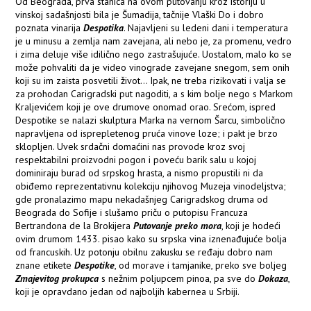
Od Beograda, prva stanica na ovom putovanju kroz istoriju u
vinskoj sadašnjosti bila je Šumadija, tačnije Vlaški Do i dobro
poznata vinarija
Despotika
. Najavljeni su ledeni dani i temperatura
je u minusu a zemlja nam zavejana, ali nebo je, za promenu, vedro
i zima deluje više idilično nego zastrašujuće. Uostalom, malo ko se
može pohvaliti da je video vinograde zavejane snegom, sem onih
koji su im zaista posvetili život... Ipak, ne treba rizikovati i valja se
za prohodan Carigradski put nagoditi, a s kim bolje nego s Markom
Kraljevićem koji je ove drumove onomad orao. Srećom, ispred
Despotike se nalazi skulptura Marka na vernom Šarcu, simbolično
napravljena od isprepletenog pruća vinove loze; i pakt je brzo
sklopljen. Uvek srdačni domaćini nas provode kroz svoj
respektabilni proizvodni pogon i poveću barik salu u kojoj
dominiraju burad od srpskog hrasta, a nismo propustili ni da
obiđemo reprezentativnu kolekciju njihovog Muzeja vinodeljstva;
gde pronalazimo mapu nekadašnjeg Carigradskog druma od
Beograda do Sofije i slušamo priču o putopisu Francuza
Bertrandona de la Brokijera
Putovanje preko mora
, koji je hodeći
ovim drumom 1433. pisao kako su srpska vina iznenađujuće bolja
od francuskih. Uz potonju obilnu zakusku se ređaju dobro nam
znane etikete
Despotike
, od morave i tamjanike, preko sve boljeg
Zmajevitog prokupca
s nežnim poljupcem pinoa, pa sve do
Dokaza
,
koji je opravdano jedan od najboljih kabernea u Srbiji.