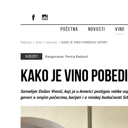
Početna
Novosti
Vino
Početna
»
Vino
»
Intervju
»
KAKO JE VINO POBEDILO SPORT
14.05.2017.
Razgovarao: Perica Radović
KAKO JE VINO POBED
Somelijer Dušan Vranić, koji je u Americi postigao velike 
govori o svojim počecima, karijeri i o vinskoj budućnosti Srb