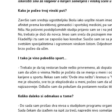
iskoristili smo za razgovor o karijeri somelijera i vinskoj sceni u
Kako je počeo tvoj vinski put?
Završio sam srednju ugostiteljsku školu iako uopšte nisam ima
afinitet prema korektivnoj gimnastici i sportskoj medicini, pa 
Nišu. Na polovini postdiplomskih studija prijavio sam se i na 
No, trebalo je doći do novca. Imao sam sreću da poznajem m
Filadelfiji i tu sam se zaposlio kao konobar. Suočio sam se s
svetskim specijalitetima i ogromnom vinskom listom. Odjednom
brzo počeo da učim.
I tako je vino pobedilo sport...
- Trebalo je da taj restoran bude nešto privremeno, ali dopalo
sam da učim o vinima. Nešto je počelo da se menja u meni i o
karijere u sportu. Rekao sam sebi: "Ovde ima nešto" i krenuo u 
me je obuzelo, sve to je eksplodiralo u meni, počeo sam da uč
najizazovnije. Odlučio sam da pokušam da postanem nosilac ti
Koliko daleko si odmakao u tome?
- Do sada sam prošao dva nivoa u studijskom programu organi
Sada čekam da izađem na ispit za treći, napredni nivo somelije