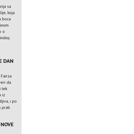
ija sa
ije, koja
a boca
dinom
o o
inskoj
a
E DAN
 Fairza
veri da
i tek
 iz
jiva, i po
h prati
E NOVE