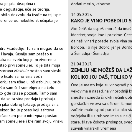
 je jaka disciplina i
dodati merlo, kaberne...
degustacije, uče se teorija,
14.05.2017.
obilo dozvolu da izađe na taj ispit.
KAKO JE VINO POBEDILO 
ference od nekoliko stručnjaka, jer
Ako želiš da uspeš, moraš da imaš
identitet, svoje ime i prezime. Če
da naši vinari porede svoja vina s
Bordoa. To nije dobro, jer je Bordo
tru Filadelfije. Tu sam mogao da se
a Šumadija - Šumadija
 Havaja. Kasnije sam prešao u
jaka na svetu koji je pretvoren u
21.04.2017.
tao prvi somelijer. To je bila moja
ZEMLJU NE MOŽEŠ DA LAŽ
estoranu
Moshulu
postao sam vinski
KOLIKO JOJ DAŠ, TOLIKO 
e ticale samo vina već i
rku sam ušao u još ozbiljniju priču
Ovo je mesto koje su vinogradi pre
 Bio sam šef somelijera, na čelu
vekovima u nazad, najvinorodniji kr
esto gde izlaze poznati. Tamo sam
smešten između širokih rečnih doli
a se ta vina prodaju i probaju.
gorštačkih visova sa oštrom klimo
a jako dobroj lokaciji, prodaja vina
zađete malo ispod parcela, oko st
ktor, što je posao koji zahteva
ošao sam puno intervjua i postao
voćnjaka ili uz rubove imanja, naići
vam somelijere i kreiram svoju vinsku
stare, žilave čokote prokupca, sve
slavnih vinarskih vremena