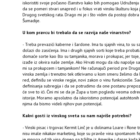
iskoristiti svoje počasno članstvo kako bih pomogao Udruženj
da se pomeri stvari unapred i u fokus vrati vinsku lkulturu koja
Drugog svetskog rata. Drago mi je i što vidim da postoji dobra
Šumadije.
U kom pravcu bi trebalo da se razvija naše vinarstvo?
- Treba prevazići kaberne i šardone. Ima tu sjajnih vina, to su 
dolazi do zasićenja. Ima i drugih sjajnih sorti koje treba probati.
domaće sorte kao što su tamjanika, morava i prokupac, jer toje,
izađe iz okvira naše zemlje. Ako Hrvati mogu da idu napolje s
mi sa prokupcem i tamjanikom! Ne računajuči period pre Drug
vinska zemlja i trenutno tek otkrivamo u kom smeru želimo da
red, definišu se vinske regije, novi zakon o vinu funkcioniše. 
definisanja subregija i da se potrudimo da one postanu prepoz
će sve to ići. Čini mi se da je Župa u tom pogledu veoma određe
istorije. Moramo apsolutno da iskoristimo potencijal autohtonih
njima da bismo videli njihov pun potencijal.
Kakvi gosti iz vinskog sveta su nam najviše potrebni?
- Vinski pisac i trgovac Kermit Linč je u dolinama Loare i Rone 
nisu imale nikakav marketing, koje su pravile vina spontanom f
je mnoga od tih vina doneo na tržište iz Amerike i danas kada 