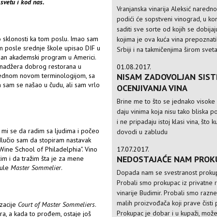
 svetu i kod nas.
Vranjanska vinarija Aleksić naredn
podići će sopstveni vinograd, u k
saditi sve sorte od kojih se dobija
o sklonosti ka tom poslu. Imao sam
kojima je ova kuća vina prepoznatil
sam posle srednje škole upisao DIF u
Srbiji i na takmičenjima širom svet
jedan akademski program u Americi.
enadžera dobrog restorana u
01.08.2017.
NISAM ZADOVOLJAN SIS
a jednom novom terminologijom, sa
 sam se našao u čudu, ali sam vrlo
OCENJIVANJA VINA
Brine me to što se jednako visoke
daju vinima koja nisu tako bliska po
i ne pripadaju istoj klasi vina, što 
 mi se da radim sa ljudima i počeo
dovodi u zabludu
dlučio sam da stopiram nastavak
17.07.2017.
"Wine School of Philadelphia". Vino
NEDOSTAJAĆE NAM PROK
im i da tražim šta je za mene
tule
Master Sommelier
.
Dopada nam se svestranost proku
Probali smo prokupac iz privatne 
vinarije Budimir. Probali smo razn
malih proizvođača koji prave čisti
zacije
Court of Master Sommeliers
.
Prokupac je dobar i u kupaži, mož
ra, a kada to prođem, ostaje još