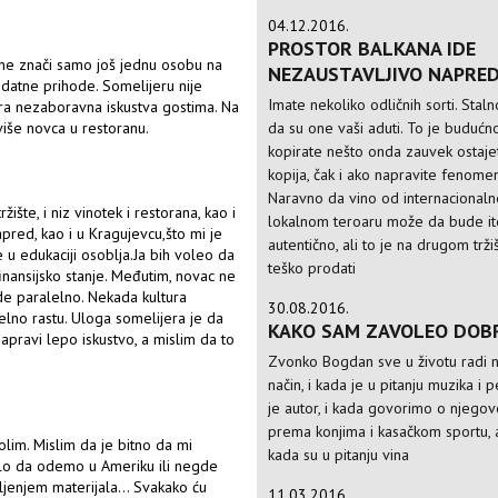
04.12.2016.
PROSTOR BALKANA IDE
a ne znači samo još jednu osobu na
NEZAUSTAVLJIVO NAPRED
datne prihode. Somelijeru nije
Imate nekoliko odličnih sorti. Staln
ra nezaboravna iskustva gostima. Na
da su one vaši aduti. To je budućno
 više novca u restoranu.
kopirate nešto onda zauvek ostaj
kopija, čak i ako napravite fenome
Naravno da vino od internacionaln
žište, i niz vinotek i restorana, kao i
lokalnom teroaru može da bude i
apred, kao i u Kragujevcu,što mi je
autentično, ali to je na drugom trž
u edukaciji osoblja.Ja bih voleo da
teško prodati
finansijsko stanje. Međutim, novac ne
 ide paralelno. Nekada kultura
30.08.2016.
elno rastu. Uloga somelijera je da
KAKO SAM ZAVOLEO DOB
apravi lepo iskustvo, a mislim da to
Zvonko Bogdan sve u životu radi na
način, i kada je u pitanju muzika i 
je autor, i kada govorimo o njegovo
prema konjima i kasačkom sportu, a
olim. Mislim da je bitno da mi
kada su u pitanju vina
ilo da odemo u Ameriku ili negde
enjem materijala... Svakako ću
11.03.2016.