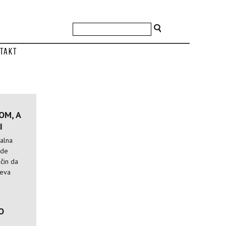
takt
OM, A
I
nalna
ude
ačin da
čeva
O