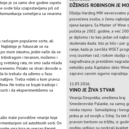
u koje je za samo dve godine uspelo
DŽENSIS ROBINSON JE MO
 je ovde bila szapostavljena još od
Džulija Harding MW neverovatno j
 komunikacija somelijera sa vinarima
posvećena osoba, o čemu najbolje
njena karijera. Sa Master of Wine 
počela je 2002. godine, a već 2004
je diplomu i to kao jedan od najbol
sa razlogom popularne sorte, ali
studenata ikada. Isto je bilo i par 
 Najbitnije je fokusirati se na
ranije, kada je završila WSET prog
 po mom iskustvu, jedini način da se
svoj izuzetan rad, i tokom studija i 
a tribidragom i teranom, možemo i
nagrađivana je prestižnim nagrad
og svetskog rata, mi smo sada mlada
nekoliko puta. Kapitalno delo Win
 krenemo. Polako se stvari dovode u
zapravo sasvim sigurno najvažnija.
Sada bi trebalo da uđemo u fazu
natljive. Treba videti u kom pravcu
11.03.2016.
na. Ne treba se bojati tradicije i
VINO JE ŽIVA STVAR
 sorti i da eksperimentišemo sa
Vinarija Despotika, smeštena kraj
Smederevske Palanke, na samoj gr
vinska rejona - šumadijskog i beog
jedna je od novijih u Srbiji. Sa tek
tražio male porodične vinarije koje
pravom berbom na tržištu, iz godi
ermentacijom od autohtonih sorti. On
godinu vidljivo su podizali kvalitet 
kupite vina koja je uvezao Kermit