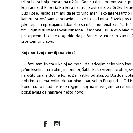
izborila za bolje mesto na tržištu. Godinu dana potom,svom pr
koji radi kod Roberta Parkera i veliki je autoritet za Grčku, Izra
Sub Rose. Rekao sam mu da je to vino meni jako interesantno i
kabernea. Već sam zaboravio na sve to, kad mi se čovek posle
jako lepim impresijama. Iskoristio sam taj momenat kao "kartu"
timu. Njih nisu interesovali kabernei i šardonei, ali je ovo vin
prokupcem. Tako se dogodilo da je Parkerov tim ocenjivao na
srpskom vinarstvu.
Koja su tvoja omiljena vina?
- U fazi sam života u kojoj ne mogu da izdvojim neko vino kao om
jačim kiselinama, volim, na primer, Šabli. Kako vreme prolazi, s
naročito ona iz doline Rone. Za razliku od skupog Bordoa, dol
dobrim cenama. Volim dobar pino noar, volim Burgundiju. Od N
Sonomu. To mlade vinske regije u kojima nove generacije vinara
pokušavaju da naprave nešto novo.