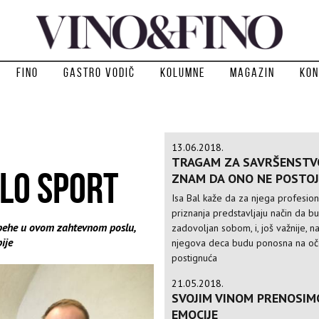
Fino
Gastro vodič
Kolumne
Magazin
Kon
13.06.2018.
TRAGAM ZA SAVRŠENSTV
ILO SPORT
ZNAM DA ONO NE POSTOJ
Isa Bal kaže da za njega profesio
priznanja predstavljaju način da b
uspehe u ovom zahtevnom poslu,
zadovoljan sobom, i, još važnije, n
ije
njegova deca budu ponosna na o
postignuća
21.05.2018.
SVOJIM VINOM PRENOSIM
EMOCIJE