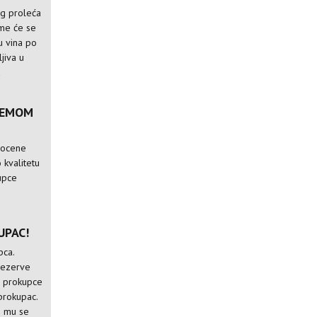
og proleća
ome će se
ju vina po
jiva u
a
TEMOM
 ocene
 kvalitetu
kupce
UPAC!
pca.
rezerve
e prokupce
 prokupac.
e mu se