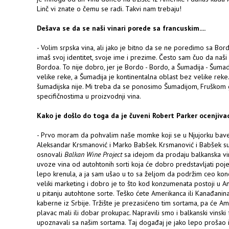
Linč vi znate o čemu se radi. Takvi nam trebaju!
Dešava se da se naši vinari porede sa francuskim....
- Volim srpska vina, ali jako je bitno da se ne poredimo sa Bo
imaš svoj identitet, svoje ime i prezime. Često sam čuo da naši
Bordoa. To nije dobro, jer je Bordo - Bordo, a Šumadija - Šumad
velike reke, a Šumadija je kontinentalna oblast bez velike reke.
šumadijska nije. Mi treba da se ponosimo Šumadijom, Fruškom
specifičnostima u proizvodnji vina.
Kako je došlo do toga da je čuveni Robert Parker ocenjivao,
- Prvo moram da pohvalim naše momke koji se u Njujorku bave
Aleksandar Krsmanović i Marko Babšek. Krsmanović i Babšek 
osnovali
Balkan Wine Project
sa idejom da prodaju balkanska vina
uvoze vina od autohtonih sorti koja će dobro predstavljati poje
lepo krenula, a ja sam ušao u to sa željom da podržim ceo konc
veliki marketing i dobro je to što kod konzumenata postoji u 
u pitanju autohtone sorte. Teško ćete Amerikanca ili Kanađanina
kaberne iz Srbije. Tržište je prezasićeno tim sortama, pa će Ame
plavac mali ili dobar prokupac. Napravili smo i balkanski vinsk
upoznavali sa našim sortama. Taj događaj je jako lepo prošao i