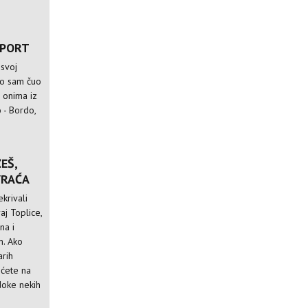
SPORT
 svoj
sto sam čuo
a onima iz
 - Bordo,
EŠ,
VRAĆA
krivali
aj Toplice,
na i
m. Ako
arih
 ćete na
doke nekih