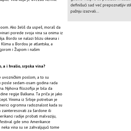
definišući sad već prepoznatljiv st
pažnju izazvali...
rdoom. Ako želiš da uspeš, moraš da
 vinari porede svoja vina sa onima iz
ija. Bordo se nalazi blizu okeana i
 Klima u Bordou je atlantska, a
 gorom i Župom i našim
 a i hvalio, srpska vina?
 uvozničkim poslom, a to su
su posle sedam-osam godina rada
. Njihova filozofija je bila da
dine regije Balkana. Ta priča je jako
ept. Vinima iz Srbije potreban je
Americi ogromna radoznalost kada su
 zainteresovati za šardone ili
rikanci radije probati malvaziju,
i festival gde smo Amerikance
 neka vina su se zahvaljujući tome