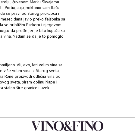
ijatelju, čuvenom Marku Skvajersu
el i Portugaliju, poklonio sam flašu
 da se pravi od starog prokupca i
 mesec dana javio preko fejsbuka sa
 da se približim Parkeru i njegovom
o moglo da prođe jer je bilo kupaža sa
ša vina. Nadam se da je to pomoglo
iljeno. Ali, evo, leti volim vina sa
ve više volim vina iz Starog sveta,
ina Rone proizvodi odlična vina po
ovog sveta, biram dolinu Nape i
 stalno šire granice i uvek