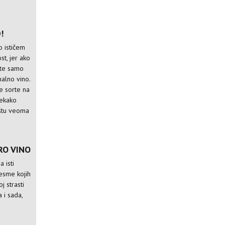
!
o ističem
st, jer ako
ete samo
nalno vino.
e sorte na
tekako
ištu veoma
RO VINO
 isti
pesme kojih
j strasti
 i sada,