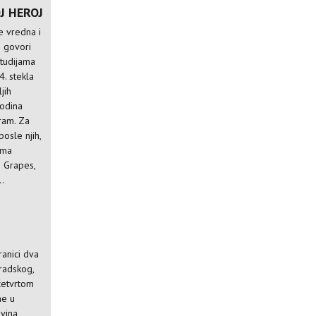
J HEROJ
e vredna i
 govori
studijama
. stekla
jih
godina
ram. Za
posle njih,
ama
e Grapes,
..
anici dva
radskog,
 četvrtom
ne u
vina,