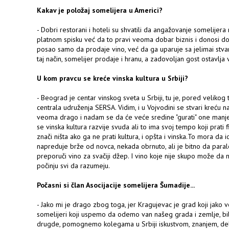
Kakav je položaj somelijera u Americi?
- Dobri restorani i hoteli su shvatili da angažovanje somelijer
platnom spisku već da to pravi veoma dobar biznis i donosi do
posao samo da prodaje vino, već da ga uparuje sa jelimai stva
taj način, somelijer prodaje i hranu, a zadovoljan gost ostavlja
U kom pravcu se kreće vinska kultura u Srbiji?
- Beograd je centar vinskog sveta u Srbiji, tu je, pored velikog tr
centrala udruženja SERSA. Vidim, i u Vojvodini se stvari kreću n
veoma drago i nadam se da će veće sredine "gurati" one manje 
se vinska kultura razvije svuda ali to ima svoj tempo koji prati 
znači ništa ako ga ne prati kultura, i opšta i vinska.To mora da
napreduje brže od novca, nekada obrnuto, ali je bitno da paral
preporuči vino za svačiji džep. I vino koje nije skupo može da n
počinju svi da razumeju.
Počasni si član Asocijacije somelijera Šumadije...
- Jako mi je drago zbog toga, jer Kragujevac je grad koji jako v
somelijeri koji uspemo da odemo van našeg grada i zemlje, b
drugde, pomognemo kolegama u Srbiji iskustvom, znanjem, delj