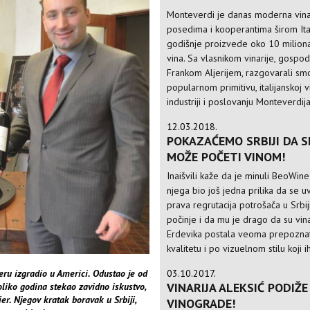
Monteverdi je danas moderna vinar
posedima i kooperantima širom Ital
godišnje proizvede oko 10 milion
vina. Sa vlasnikom vinarije, gospo
Frankom Aljerijem, razgovarali sm
popularnom primitivu, italijanskoj v
industriji i poslovanju Monteverdij
12.03.2018.
POKAZAĆEMO SRBIJI DA S
MOŽE POČETI VINOM!
Inaišvili kaže da je minuli BeoWine
njega bio još jedna prilika da se u
prava regrutacija potrošača u Srbij
počinje i da mu je drago da su vina
Erdevika postala veoma prepoznatl
kvalitetu i po vizuelnom stilu koji i
03.10.2017.
jeru izgradio u Americi. Odustao je od
VINARIJA ALEKSIĆ PODIŽ
liko godina stekao zavidno iskustvo,
er. Njegov kratak boravak u Srbiji,
VINOGRADE!