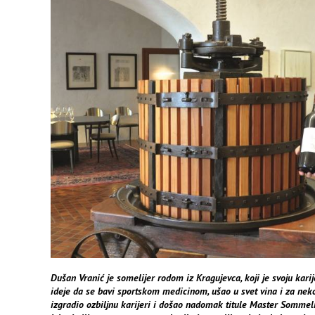
Dušan Vranić je somelijer rodom iz Kragujevca, koji je svoju kari
ideje da se bavi sportskom medicinom, ušao u svet vina i za neko
izgradio ozbiljnu karijeri i došao nadomak titule Master Sommeli