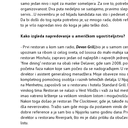
samo jedan nivo i ispit za master somelijera. Za sve to, potrebna
organizovanost. Dva puta nedeljno se sastajemo, pravimo slepe 
servis...U novembru je od hiljadu kandidata nas sto i pedeset d
Da bi došli do tog ispita potrebno je, uz mnogo rada, dobiti re
to je vrlo napredan nivo do koga je jako teško doći.
Kako izgleda napredovanje u američkom ugostiteljstvu?
- Prvi restoran u kom sam radio,
Devon Grill,
bio je u samom cen
upoznam sa ribom iz celog sveta, od lososa do mahi-mahija sa
restoran
Moshulu
, zapravo jedan od najlepših i najvećih jedren
"fine dining" restoran na obali reke Delaver, gde sam 2008. pos
početna faza nakon koje sam počeo da se nadograđujem. U r
direktor i asistent generalnog menadžera. Moje obaveze nisu s
kompletnog pomoćnog osoblja i raznih tehničkih detalja. U Njujo
na Menhetnu, zaposlivši se u restoranu i hotelu Standard Grill.
vinskog tima. Restoran se nalazi u Vest Vilidžu i važi za kul m
imao vatreno krštenje sa velikom vinskom listom i mogućnošću d
Nakon toga došao je restoran
The Clocktower
, gde je, takođe n
išla neverovatno. Tražio sam gde mogu da postanem vinski dire
dobre reference a ja sam bio u Njujorku samo godinu dana. Pr
direktor u restoranu Riverpark, što mi je dalo priliku da obuča
listu.