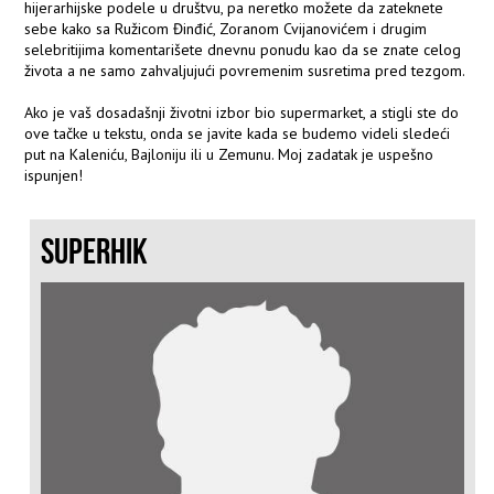
hijerarhijske podele u društvu, pa neretko možete da zateknete
sebe kako sa Ružicom Đinđić, Zoranom Cvijanovićem i drugim
selebritijima komentarišete dnevnu ponudu kao da se znate celog
života a ne samo zahvaljujući povremenim susretima pred tezgom.
Ako je vaš dosadašnji životni izbor bio supermarket, a stigli ste do
ove tačke u tekstu, onda se javite kada se budemo videli sledeći
put na Kaleniću, Bajloniju ili u Zemunu. Moj zadatak je uspešno
ispunjen!
SUPERHIK