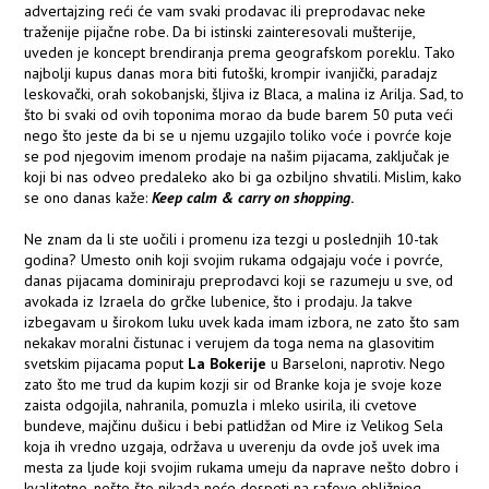
advertajzing reći će vam svaki prodavac ili preprodavac neke
traženije pijačne robe. Da bi istinski zainteresovali mušterije,
uveden je koncept brendiranja prema geografskom poreklu. Tako
najbolji kupus danas mora biti futoški, krompir ivanjički, paradajz
leskovački, orah sokobanjski, šljiva iz Blaca, a malina iz Arilja. Sad, to
što bi svaki od ovih toponima morao da bude barem 50 puta veći
nego što jeste da bi se u njemu uzgajilo toliko voće i povrće koje
se pod njegovim imenom prodaje na našim pijacama, zaključak je
koji bi nas odveo predaleko ako bi ga ozbiljno shvatili. Mislim, kako
se ono danas kaže:
Keep calm & carry on shopping
.
Ne znam da li ste uočili i promenu iza tezgi u poslednjih 10-tak
godina? Umesto onih koji svojim rukama odgajaju voće i povrće,
danas pijacama dominiraju preprodavci koji se razumeju u sve, od
avokada iz Izraela do grčke lubenice, što i prodaju. Ja takve
izbegavam u širokom luku uvek kada imam izbora, ne zato što sam
nekakav moralni čistunac i verujem da toga nema na glasovitim
svetskim pijacama poput
La Bokerije
u Barseloni, naprotiv. Nego
zato što me trud da kupim kozji sir od Branke koja je svoje koze
zaista odgojila, nahranila, pomuzla i mleko usirila, ili cvetove
bundeve, majčinu dušicu i bebi patlidžan od Mire iz Velikog Sela
koja ih vredno uzgaja, održava u uverenju da ovde još uvek ima
mesta za ljude koji svojim rukama umeju da naprave nešto dobro i
kvalitetno, nešto što nikada neće dospeti na rafove obližnjeg