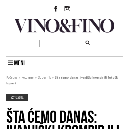
MENI
Početna
»
Kolumne
»
Superhik
»
Šta ćemo danas: ivanjički krompir ili futoški
kupus?
22.10.2016.
ŠTA ĆEMO DANAS: