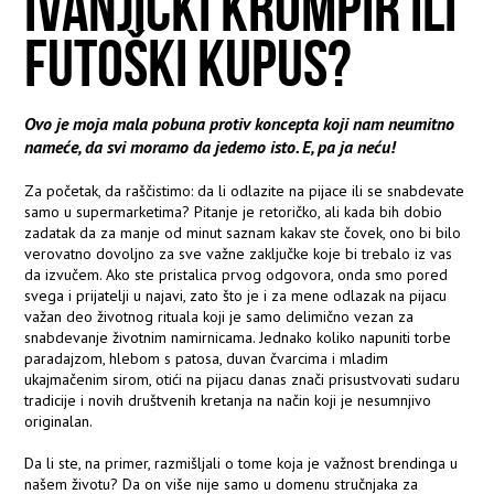
IVANJIČKI KROMPIR ILI
FUTOŠKI KUPUS?
Ovo je moja mala pobuna protiv koncepta koji nam neumitno
nameće, da svi moramo da jedemo isto. E, pa ja neću!
Za početak, da raščistimo: da li odlazite na pijace ili se snabdevate
samo u supermarketima? Pitanje je retoričko, ali kada bih dobio
zadatak da za manje od minut saznam kakav ste čovek, ono bi bilo
verovatno dovoljno za sve važne zaključke koje bi trebalo iz vas
da izvučem. Ako ste pristalica prvog odgovora, onda smo pored
svega i prijatelji u najavi, zato što je i za mene odlazak na pijacu
važan deo životnog rituala koji je samo delimično vezan za
snabdevanje životnim namirnicama. Jednako koliko napuniti torbe
paradajzom, hlebom s patosa, duvan čvarcima i mladim
ukajmačenim sirom, otići na pijacu danas znači prisustvovati sudaru
tradicije i novih društvenih kretanja na način koji je nesumnjivo
originalan.
Da li ste, na primer, razmišljali o tome koja je važnost brendinga u
našem životu? Da on više nije samo u domenu stručnjaka za