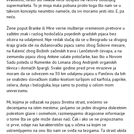
supermarketa. To je moja mala pobuna protiv toga što nam se u
takvom konceptu neumitno nameće, da svi moramo jesti isto. E, pa
neću.
Žene poput Branke ili Mire verne mušterije vremenom pretvore u
zaštitni znak i razlog hodočašća pojedinih gradskih pijaca bez
obzira na udaljenost. Nije redak slučaj da se u Beogradu sa drugog
kraja grada ide na dušanovačku pijacu samo zbog Šickove mesare,
na Kalenić zbog Božinih začinskih trava i Lenčetovih ćevapa, a na
zemunsku pijacu zbog Ankine salate potočarke, kao što u Novom
Sadu potežu iz Rumenke do Limana zbog Andrijinih organskih
tikvica i domaćih špargli. Svake godine pred prve mrazeve ja
moram da se odvezem na 30 km udaljenu pijacu u Pančevu da bih
se snabdeo slovačkom slatko-kiselom turšijom od karfiola, paprike,
celera, dunja i belogluka, koja samo tu postoji u celom mom
univerzumu.
Mi, kojima je odlazak na pijacu životna strast, srećemo se
decenijama na istim mestima; javljamo se jedini drugima diskretnim
pokretom glave i osmehom, razmenjujemo dragocene informacije
o tome šta se gde može danas naći. Čak i ako se ne prepoznamo
iz prve, odaje nas karakteristični sjaj u očima sa kojim se
ustremljujemo na ono što nam se sviđa na tezgama. Ta strast ukida