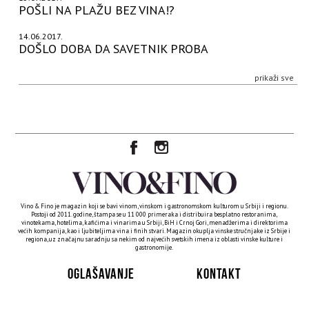
POŠLI NA PLAŽU BEZ VINA!?
14.06.2017.
DOŠLO DOBA DA SAVETNIK PROBA
prikaži sve
Vino & Fino je magazin koji se bavi vinom, vinskom i gastronomskom kulturom u Srbiji i regionu.
Postoji od 2011. godine, štampa se u 11 000 primeraka i distribuira besplatno restoranima,
vinotekama, hotelima, kafićima i vinarima u Srbiji, BiH i Crnoj Gori, menadžerima i direktorima
većih kompanija, kao i ljubiteljima vina i finih stvari. Magazin okuplja vinske stručnjake iz Srbije i
regiona, uz značajnu saradnju sa nekim od najvećih svetskih imena iz oblasti vinske kulture i
gastronomije.
OGLAŠAVANJE
KONTAKT