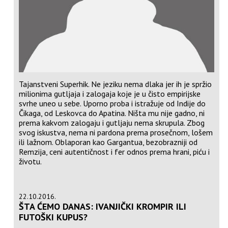
Tajanstveni Superhik. Ne jeziku nema dlaka jer ih je spržio
milionima gutljaja i zalogaja koje je u čisto empirijske
svrhe uneo u sebe. Uporno proba i istražuje od Indije do
Čikaga, od Leskovca do Apatina. Ništa mu nije gadno, ni
prema kakvom zalogaju i gutljaju nema skrupula. Zbog
svog iskustva, nema ni pardona prema prosečnom, lošem
ili lažnom. Oblaporan kao Gargantua, bezobrazniji od
Remzija, ceni autentičnost i fer odnos prema hrani, piću i
životu.
22.10.2016.
ŠTA ĆEMO DANAS: IVANJIČKI KROMPIR ILI
FUTOŠKI KUPUS?