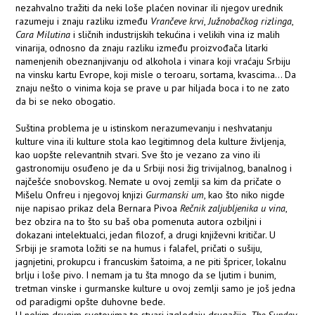
nezahvalno tražiti da neki loše plaćen novinar ili njegov urednik
razumeju i znaju razliku između
Vrančeve krvi
,
Južnobačkog rizlinga
,
Cara Milutina
i sličnih industrijskih tekućina i velikih vina iz malih
vinarija, odnosno da znaju razliku između proizvođača litarki
namenjenih obeznanjivanju od alkohola i vinara koji vraćaju Srbiju
na vinsku kartu Evrope, koji misle o teroaru, sortama, kvascima... Da
znaju nešto o vinima koja se prave u par hiljada boca i to ne zato
da bi se neko obogatio.
Suština problema je u istinskom nerazumevanju i neshvatanju
kulture vina ili kulture stola kao legitimnog dela kulture življenja,
kao uopšte relevantnih stvari. Sve što je vezano za vino ili
gastronomiju osuđeno je da u Srbiji nosi žig trivijalnog, banalnog i
najčešće snobovskog. Nemate u ovoj zemlji sa kim da pričate o
Mišelu Onfreu i njegovoj knjizi
Gurmanski um
, kao što niko nigde
nije napisao prikaz dela Bernara Pivoa
Rečnik zaljubljenika u vina
,
bez obzira na to što su baš oba pomenuta autora ozbiljni i
dokazani intelektualci, jedan filozof, a drugi književni kritičar. U
Srbiji je sramota ložiti se na humus i falafel, pričati o sušiju,
jagnjetini, prokupcu i francuskim šatoima, a ne piti špricer, lokalnu
brlju i loše pivo. I nemam ja tu šta mnogo da se ljutim i bunim,
tretman vinske i gurmanske kulture u ovoj zemlji samo je još jedna
od paradigmi opšte duhovne bede.
U nekim drugim svetovima te stvari izgledaju drugačije.
The Sunday