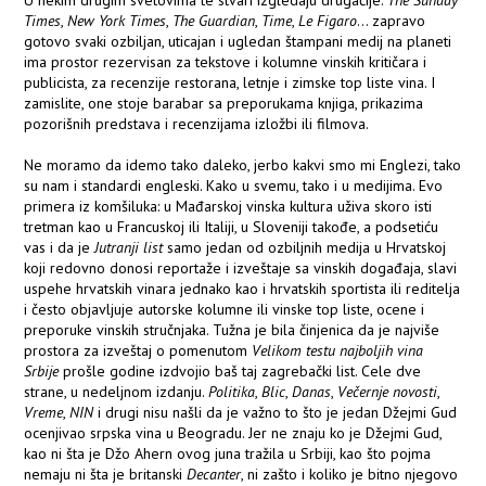
Times
,
New York Times
,
The Guardian
,
Time
,
Le Figaro
... zapravo
gotovo svaki ozbiljan, uticajan i ugledan štampani medij na planeti
ima prostor rezervisan za tekstove i kolumne vinskih kritičara i
publicista, za recenzije restorana, letnje i zimske top liste vina. I
zamislite, one stoje barabar sa preporukama knjiga, prikazima
pozorišnih predstava i recenzijama izložbi ili filmova.
Ne moramo da idemo tako daleko, jerbo kakvi smo mi Englezi, tako
su nam i standardi engleski. Kako u svemu, tako i u medijima. Evo
primera iz komšiluka: u Mađarskoj vinska kultura uživa skoro isti
tretman kao u Francuskoj ili Italiji, u Sloveniji takođe, a podsetiću
vas i da je
Jutranji list
samo jedan od ozbiljnih medija u Hrvatskoj
koji redovno donosi reportaže i izveštaje sa vinskih događaja, slavi
uspehe hrvatskih vinara jednako kao i hrvatskih sportista ili reditelja
i često objavljuje autorske kolumne ili vinske top liste, ocene i
preporuke vinskih stručnjaka. Tužna je bila činjenica da je najviše
prostora za izveštaj o pomenutom
Velikom testu najboljih vina
Srbije
prošle godine izdvojio baš taj zagrebački list. Cele dve
strane, u nedeljnom izdanju.
Politika
,
Blic
,
Danas
,
Večernje novosti
,
Vreme
,
NIN
i drugi nisu našli da je važno to što je jedan Džejmi Gud
ocenjivao srpska vina u Beogradu. Jer ne znaju ko je Džejmi Gud,
kao ni šta je Džo Ahern ovog juna tražila u Srbiji, kao što pojma
nemaju ni šta je britanski
Decanter
, ni zašto i koliko je bitno njegovo