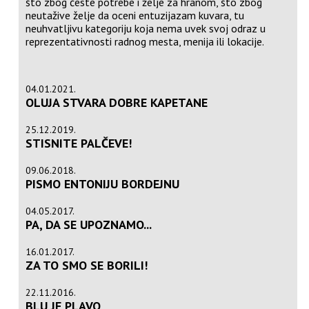
što zbog česte potrebe i želje za hranom, što zbog
neutažive želje da oceni entuzijazam kuvara, tu
neuhvatljivu kategoriju koja nema uvek svoj odraz u
reprezentativnosti radnog mesta, menija ili lokacije.
04.01.2021.
OLUJA STVARA DOBRE KAPETANE
25.12.2019.
STISNITE PALČEVE!
09.06.2018.
PISMO ENTONIJU BORDEJNU
04.05.2017.
PA, DA SE UPOZNAMO...
16.01.2017.
ZA TO SMO SE BORILI!
22.11.2016.
BLU JE PLAVO