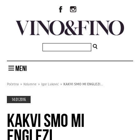
MENI
Početna
»
Kolumne
»
Igor Luković
»
KAKVI SMO MI ENGLEZI...
14.01.2016.
KAKVI SMO MI
ENGLEZI...