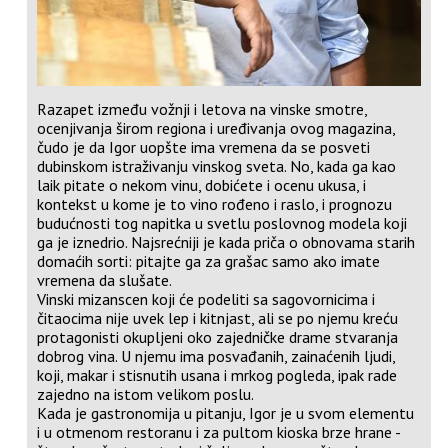
Razapet između vožnji i letova na vinske smotre,
ocenjivanja širom regiona i uređivanja ovog magazina,
čudo je da Igor uopšte ima vremena da se posveti
dubinskom istraživanju vinskog sveta. No, kada ga kao
laik pitate o nekom vinu, dobićete i ocenu ukusa, i
kontekst u kome je to vino rođeno i raslo, i prognozu
budućnosti tog napitka u svetlu poslovnog modela koji
ga je iznedrio. Najsrećniji je kada priča o obnovama starih
domaćih sorti: pitajte ga za grašac samo ako imate
vremena da slušate.
Vinski mizanscen koji će podeliti sa sagovornicima i
čitaocima nije uvek lep i kitnjast, ali se po njemu kreću
protagonisti okupljeni oko zajedničke drame stvaranja
dobrog vina. U njemu ima posvađanih, zainaćenih ljudi,
koji, makar i stisnutih usana i mrkog pogleda, ipak rade
zajedno na istom velikom poslu.
Kada je gastronomija u pitanju, Igor je u svom elementu
i u otmenom restoranu i za pultom kioska brze hrane -