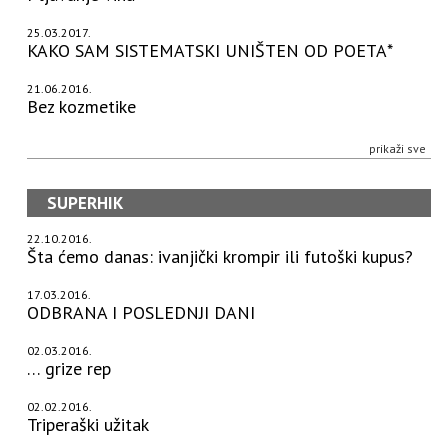
25.03.2017.
KAKO SAM SISTEMATSKI UNIŠTEN OD POETA*
21.06.2016.
Bez kozmetike
prikaži sve
SUPERHIK
22.10.2016.
Šta ćemo danas: ivanjički krompir ili futoški kupus?
17.03.2016.
ODBRANA I POSLEDNJI DANI
02.03.2016.
… grize rep
02.02.2016.
Triperaški užitak