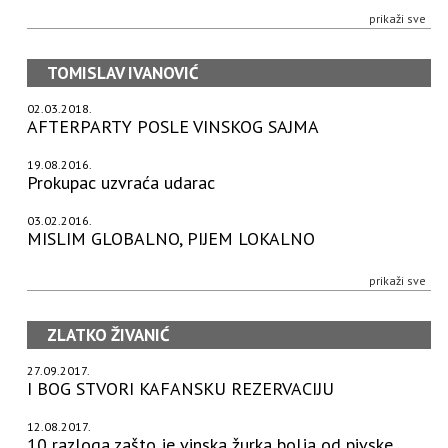
prikaži sve
TOMISLAV IVANOVIĆ
02.03.2018.
AFTERPARTY POSLE VINSKOG SAJMA
19.08.2016.
Prokupac uzvraća udarac
03.02.2016.
MISLIM GLOBALNO, PIJEM LOKALNO
prikaži sve
ZLATKO ŽIVANIĆ
27.09.2017.
I BOG STVORI KAFANSKU REZERVACIJU
12.08.2017.
10 razloga zašto je vinska žurka bolja od pivske