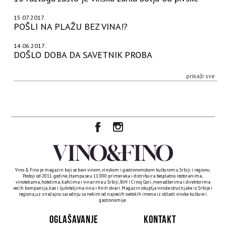
15.07.2017.
POŠLI NA PLAŽU BEZ VINA!?
14.06.2017.
DOŠLO DOBA DA SAVETNIK PROBA
prikaži sve
Vino & Fino je magazin koji se bavi vinom, vinskom i gastronomskom kulturom u Srbiji i regionu.
Postoji od 2011. godine, štampa se u 11 000 primeraka i distribuira besplatno restoranima,
vinotekama, hotelima, kafićima i vinarima u Srbiji, BiH i Crnoj Gori, menadžerima i direktorima
većih kompanija, kao i ljubiteljima vina i finih stvari. Magazin okuplja vinske stručnjake iz Srbije i
regiona, uz značajnu saradnju sa nekim od najvećih svetskih imena iz oblasti vinske kulture i
gastronomije.
OGLAŠAVANJE
KONTAKT