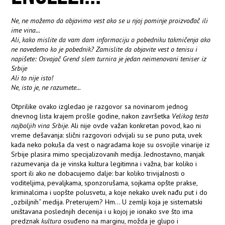
Ne, ne možemo da objavimo vest ako se u njoj pominje proizvođač ili
ime vina...
Ali, kako mislite da vam dam informaciju o pobedniku takmičenja ako
ne navedemo ko je pobednik? Zamislite da objavite vest o tenisu i
napišete: Osvajač Grend slem turnira je jedan neimenovani teniser iz
Srbije
Ali to nije isto!
Ne, isto je, ne razumete...
Otprilike ovako izgledao je razgovor sa novinarom jednog
dnevnog lista krajem prošle godine, nakon završetka
Velikog testa
najboljih vina Srbije
. Ali nije ovde važan konkretan povod, kao ni
vreme dešavanja: slični razgovori odvijali su se puno puta, uvek
kada neko pokuša da vest o nagradama koje su osvojile vinarije iz
Srbije plasira mimo specijalizovanih medija. Jednostavno, manjak
razumevanja da je vinska kultura legitimna i važna, bar koliko i
sport ili ako ne dobacujemo dalje: bar koliko trivijalnosti o
voditeljima, pevaljkama, sponzorušama, sojkama opšte prakse,
kriminalcima i uopšte polusvetu, a koje nekako uvek nađu put i do
„ozbiljnih“ medija. Preterujem? Hm... U zemlji koja je sistematski
uništavana poslednjih decenija i u kojoj je ionako sve što ima
predznak
kultura
osuđeno na marginu, možda je glupo i