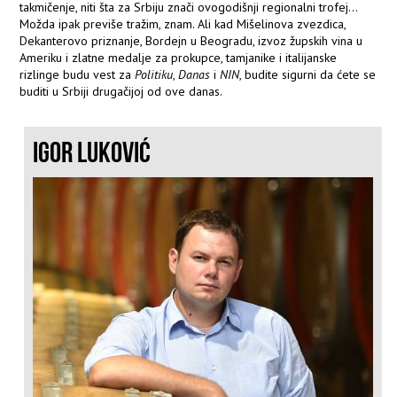
takmičenje, niti šta za Srbiju znači ovogodišnji regionalni trofej...
Možda ipak previše tražim, znam. Ali kad Mišelinova zvezdica,
Dekanterovo priznanje, Bordejn u Beogradu, izvoz župskih vina u
Ameriku i zlatne medalje za prokupce, tamjanike i italijanske
rizlinge budu vest za
Politiku
,
Danas
i
NIN
, budite sigurni da ćete se
buditi u Srbiji drugačijoj od ove danas.
IGOR LUKOVIĆ