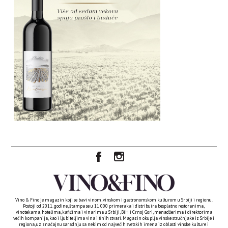
Vino & Fino je magazin koji se bavi vinom, vinskom i gastronomskom kulturom u Srbiji i regionu.
Postoji od 2011. godine, štampa se u 11 000 primeraka i distribuira besplatno restoranima,
vinotekama, hotelima, kafićima i vinarima u Srbiji, BiH i Crnoj Gori, menadžerima i direktorima
većih kompanija, kao i ljubiteljima vina i finih stvari. Magazin okuplja vinske stručnjake iz Srbije i
regiona, uz značajnu saradnju sa nekim od najvećih svetskih imena iz oblasti vinske kulture i