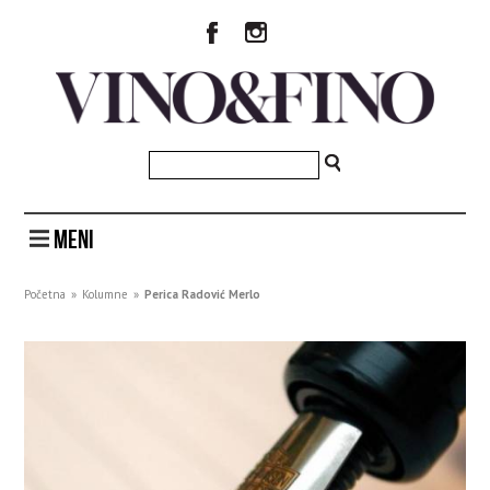
MENI
Početna
»
Kolumne
»
Perica Radović Merlo