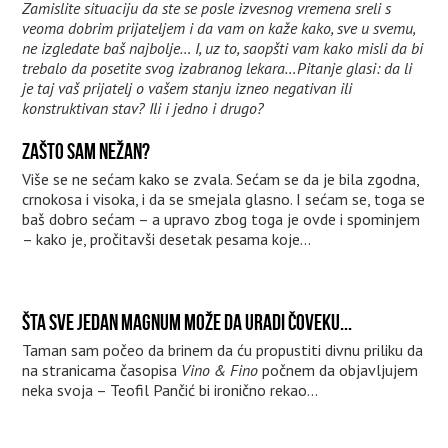
Zamislite situaciju da ste se posle izvesnog vremena sreli s
veoma dobrim prijateljem i da vam on kaže kako, sve u svemu,
ne izgledate baš najbolje… I, uz to, saopšti vam kako misli da bi
trebalo da posetite svog izabranog lekara…Pitanje glasi: da li
je taj vaš prijatelj o vašem stanju izneo negativan ili
konstruktivan stav? Ili i jedno i drugo?
ZAŠTO SAM NEŽAN?
Više se ne sećam kako se zvala. Sećam se da je bila zgodna,
crnokosa i visoka, i da se smejala glasno. I sećam se, toga se
baš dobro sećam ­– a upravo zbog toga je ovde i spominjem
– kako je, pročitavši desetak pesama koje...
ŠTA SVE JEDAN MAGNUM MOŽE DA URADI ČOVEKU...
Taman sam počeo da brinem da ću propustiti divnu priliku da
na stranicama časopisa
Vino & Fino
počnem da objavljujem
neka svoja – Teofil Pančić bi ironično rekao...