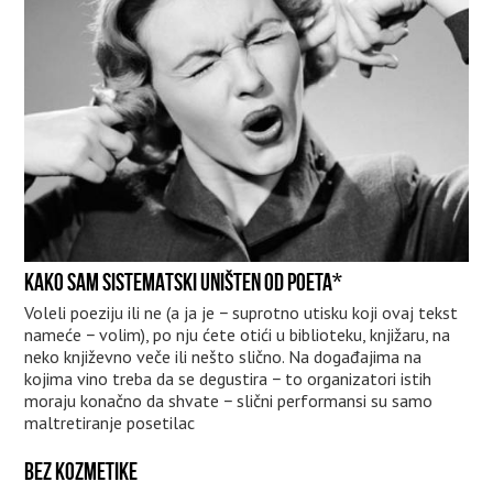
KAKO SAM SISTEMATSKI UNIŠTEN OD POETA*
Voleli poeziju ili ne (a ja je − suprotno utisku koji ovaj tekst
nameće − volim), po nju ćete otići u biblioteku, knjižaru, na
neko književno veče ili nešto slično. Na događajima na
kojima vino treba da se degustira − to organizatori istih
moraju konačno da shvate − slični performansi su samo
maltretiranje posetilac
BEZ KOZMETIKE