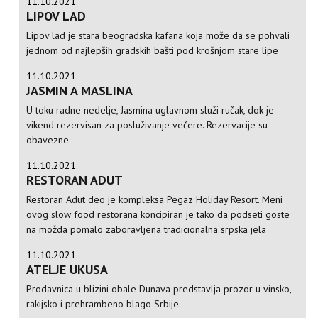
11.10.2021.
LIPOV LAD
Lipov lad je stara beogradska kafana koja može da se pohvali
jednom od najlepših gradskih bašti pod krošnjom stare lipe
11.10.2021.
JASMIN A MASLINA
U toku radne nedelje, Jasmina uglavnom služi ručak, dok je
vikend rezervisan za posluživanje večere. Rezervacije su
obavezne
11.10.2021.
RESTORAN ADUT
Restoran Adut deo je kompleksa Pegaz Holiday Resort. Meni
ovog slow food restorana koncipiran je tako da podseti goste
na možda pomalo zaboravljena tradicionalna srpska jela
11.10.2021.
ATELJE UKUSA
Prodavnica u blizini obale Dunava predstavlja prozor u vinsko,
rakijsko i prehrambeno blago Srbije.