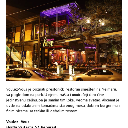
Voulez-Vous je poznati prestonički restoran smešten na Neimaru, i
sa pogledom na park. U njemu bašta i unutrašnji deo čine
jedinstvenu celinu, pa je samim tim lokal veoma svetao. Akcenat je
ovde na odabranim komadima starenog mesa, dobrim burgerima i
finim picama, sa tankim ili debelim testom.
​Voulez -Vous
Đorđa Vajferta 52, Beograd