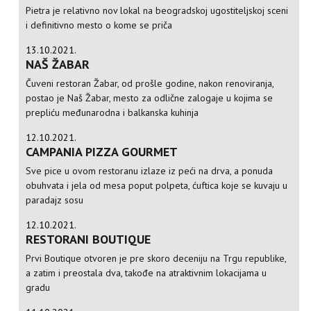
Pietra je relativno nov lokal na beogradskoj ugostiteljskoj sceni
i definitivno mesto o kome se priča
13.10.2021.
NAŠ ŽABAR
Čuveni restoran Žabar, od prošle godine, nakon renoviranja,
postao je Naš Žabar, mesto za odlične zalogaje u kojima se
prepliću međunarodna i balkanska kuhinja
12.10.2021.
CAMPANIA PIZZA GOURMET
Sve pice u ovom restoranu izlaze iz peći na drva, a ponuda
obuhvata i jela od mesa poput polpeta, ćuftica koje se kuvaju u
paradajz sosu
12.10.2021.
RESTORANI BOUTIQUE
Prvi Boutique otvoren je pre skoro deceniju na Trgu republike,
a zatim i preostala dva, takođe na atraktivnim lokacijama u
gradu