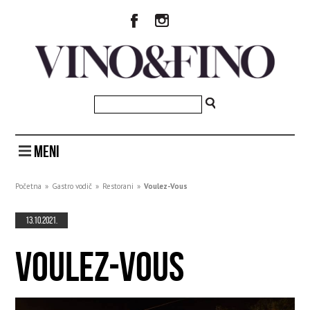
MENI
Početna
»
Gastro vodič
»
Restorani
»
Voulez-Vous
13.10.2021.
VOULEZ-VOUS