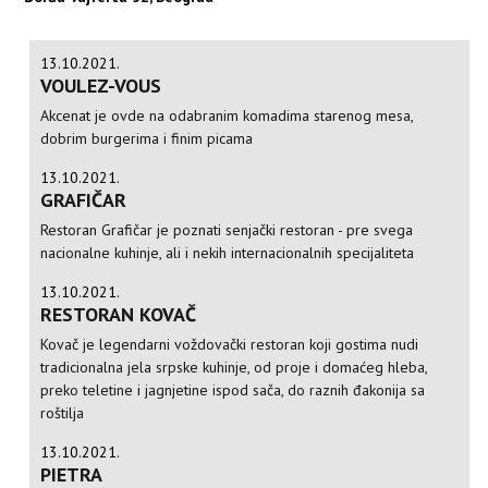
13.10.2021.
VOULEZ-VOUS
Akcenat je ovde na odabranim komadima starenog mesa,
dobrim burgerima i finim picama
13.10.2021.
GRAFIČAR
Restoran Grafičar je poznati senjački restoran - pre svega
nacionalne kuhinje, ali i nekih internacionalnih specijaliteta
13.10.2021.
RESTORAN KOVAČ
Kovač je legendarni voždovački restoran koji gostima nudi
tradicionalna jela srpske kuhinje, od proje i domaćeg hleba,
preko teletine i jagnjetine ispod sača, do raznih đakonija sa
roštilja
13.10.2021.
PIETRA