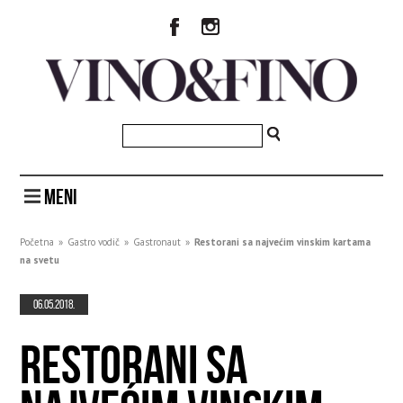
MENI
Početna
»
Gastro vodič
»
Gastronaut
»
Restorani sa najvećim vinskim kartama
na svetu
06.05.2018.
RESTORANI SA