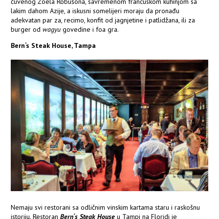
čuvenog Žoela Robušona, savremenom francuskom kuhinjom sa
lakim dahom Azije, a iskusni somelijeri moraju da pronađu
adekvatan par za, recimo, konfit od jagnjetine i patlidžana, ili za
burger od
wagyu
govedine i foa gra.
Bern‘s Steak House, Tampa
Nemaju svi restorani sa odličnim vinskim kartama staru i raskošnu
istoriju. Restoran
Bern‘s Steak House
u Tampi na Floridi je