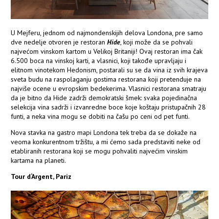
U Mejferu, jednom od najmondenskijih delova Londona, pre samo
dve nedelje otvoren je restoran
Hide
, koji može da se pohvali
najvećom vinskom kartom u Velikoj Britaniji! Ovaj restoran ima čak
6.500 boca na vinskoj karti, a vlasnici, koji takođe upravljaju i
elitnom vinotekom Hedonism, postarali su se da vina iz svih krajeva
sveta budu na raspolaganju gostima restorana koji pretenduje na
najviše ocene u evropskim bedekerima. Vlasnici restorana smatraju
da je bitno da Hide zadrži demokratski šmek: svaka pojedinačna
selekcija vina sadrži i izvanredne boce koje koštaju pristupačnih 28
funti, a neka vina mogu se dobiti na čašu po ceni od pet funti.
Nova stavka na gastro mapi Londona tek treba da se dokaže na
veoma konkurentnom tržištu, a mi ćemo sada predstaviti neke od
etabliranih restorana koji se mogu pohvaliti najvećim vinskim
kartama na planeti.
Tour d‘Argent, Pariz