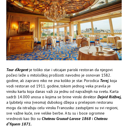
Tour d‘Argent
je toliko star i uticajan pariski restoran da njegovi
počeci leže u mitološkoj prošlosti: navodno je osnovan 1582.
godine, ali zapravo niko ne zna koliko je star. Porodica
Terej
, koja
vodi restoran od 1911. godine, tokom jednog veka pravila je
vinsku kartu koja danas važi za jednu od najvažnijih na svetu. Karta
sadrži 14.000 unosa o kojima se brine vinski direktor
Dejvid Ridžvej,
a ljubitelji vina (veoma) dubokog džepa u prelepom restoranu
mogu da istražuju celu vinsku Francusku: zastupljeni su svi regioni,
sve važne kuće, sve velike berbe. A tu su i boce ogromne
vrednosti kao što su
Chateau Gruaud-Larose 1868
i
Chateau
d‘Yquem 1871.