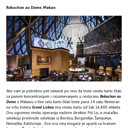
Robuchon au Dome, Makao
Ako vam je potrebno pet sekundi po vinu da biste vinsku kartu čitali
sa punom koncentracijom i razumevanjem, u restoranu
Robuchon au
Dome
u Makaou u Kini celu kartu čitali biste puna 24 sata. Restoran
na vrhu hotela
Grand Lisboa
ima vinsku kartu od čak 16.800 etiketa.
Ovu ogromnu vinsku operaciju nadzire direktor Pol Lo, a znalačku
selekciju predvode selekcije iz Bordoa, Burgundije, Šampanje,
Nemačke, Kalifornije...Sva ova vina moguće je upariti sa hranom