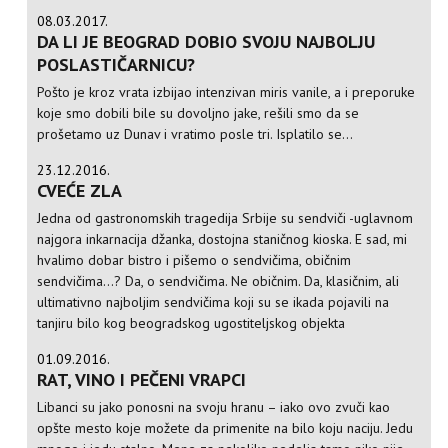
08.03.2017.
DA LI JE BEOGRAD DOBIO SVOJU NAJBOLJU
POSLASTIČARNICU?
Pošto je kroz vrata izbijao intenzivan miris vanile, a i preporuke
koje smo dobili bile su dovoljno jake, rešili smo da se
prošetamo uz Dunav i vratimo posle tri. Isplatilo se...
23.12.2016.
CVEĆE ZLA
Jedna od gastronomskih tragedija Srbije su sendviči -uglavnom
najgora inkarnacija džanka, dostojna staničnog kioska. E sad, mi
hvalimo dobar bistro i pišemo o sendvičima, običnim
sendvičima...? Da, o sendvičima. Ne običnim. Da, klasičnim, ali
ultimativno najboljim sendvičima koji su se ikada pojavili na
tanjiru bilo kog beogradskog ugostiteljskog objekta
01.09.2016.
RAT, VINO I PEČENI VRAPCI
Libanci su jako ponosni na svoju hranu – iako ovo zvuči kao
opšte mesto koje možete da primenite na bilo koju naciju. Jedu