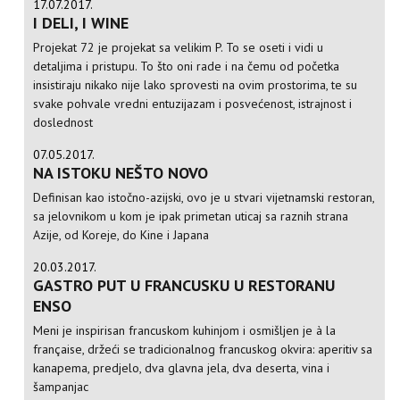
17.07.2017.
I DELI, I WINE
Projekat 72 je projekat sa velikim P. To se oseti i vidi u
detaljima i pristupu. To što oni rade i na čemu od početka
insistiraju nikako nije lako sprovesti na ovim prostorima, te su
svake pohvale vredni entuzijazam i posvećenost, istrajnost i
doslednost
07.05.2017.
NA ISTOKU NEŠTO NOVO
Definisan kao istočno-azijski, ovo je u stvari vijetnamski restoran,
sa jelovnikom u kom je ipak primetan uticaj sa raznih strana
Azije, od Koreje, do Kine i Japana
20.03.2017.
GASTRO PUT U FRANCUSKU U RESTORANU
ENSO
Meni je inspirisan francuskom kuhinjom i osmišljen je à la
française, držeći se tradicionalnog francuskog okvira: aperitiv sa
kanapema, predjelo, dva glavna jela, dva deserta, vina i
šampanjac