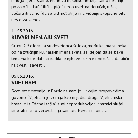
mnogo i jedu stalno. Mene za nekoliko nedelja tamo niko nije
pozvao “na kafu” ili “na piće”, nego uvek na doručak, ručak,
večeru ili samo “da se vidimo”, ali je i na viđenju svejedno bilo
nešto za zameziti
11.03.2016.
KUVARI MENJAJU SVET!
Grupu G9 oformila su devetorica šefova, među kojima su neka
od najzvučnijih kulinarskih imena sveta, sa idejom da se bave
temama koje daleko nadilaze njihove kuhinje i pokušaju da utiču
na svest i savest...
06.03.2016.
VIJETNAM
Sveti otac Antonije iz Bordejna nam je u svojim propovedima
govorio: “Vijetnam je zemlja kao ni jedna druga. Vijetnamska
hrana je iz Edena izašla”, a mi neproduhovljeni smrtnici slušali
smo, ali nismo verovali. I ja sam bio Neverni Toma...