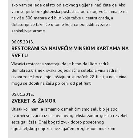
ako vam se jede đelato od aktivnog ugljena, naći ćete ga. Ako
vam se jede bezglutenska poslastica od čistog voća - ima je na
najviše 500 metara od bilo koje tačke u centru grada, a
đelaterije se takmiče u tome koja će ponuditi svežije i
zanimljivije arome
06.05.2018.
RESTORANI SA NAJVEĆIM VINSKIM KARTAMA NA
SVETU
Vlasnici restorana smatraju da je bitno da Hide zadrži
demokratski šmek: svaka pojedinačna selekcija vina sadrži i
izvanredne boce koje koštaju pristupačnih 28 funti, a neka vina
mogu se dobiti na čašu po ceni od pet funti
05.01.2018.
ZVEKET & ŽAMOR
Utisak koji nam je izmamio osmeh čim smo seli, bio je spoj
zvučnih senzacija iz naslova ovog teksta: žamor gostiju i zveket
escajga i čaša. Onaj bogati zvuk dobro posećenog
ugostiteljskog objekta, nezagađen preglasnom muzikom