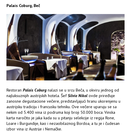
Palais Coburg, Beč
Restoran
Palais Coburg
nalazi se u srcu Beča, u okviru jednog od
najluksuznijih austrijskih hotela. Šef
Silvio Nikol
ovde priređuje
zanosne degustacione večere, predstavljajući hranu ukorenjenu u
austrijsku tradiciju i francusku tehniku. Ove večere uparuju se sa
nekim od 5.400 vina iz podruma koji broji 50.000 boca. Vinska
karta naročito je jaka kada su u pitanju selekcije iz regija Rone,
Loare i Burgundije, kao i nezaobilaznog Bordoa, a tu je i čudesan
izbor vina iz Austrije i Nemačke.