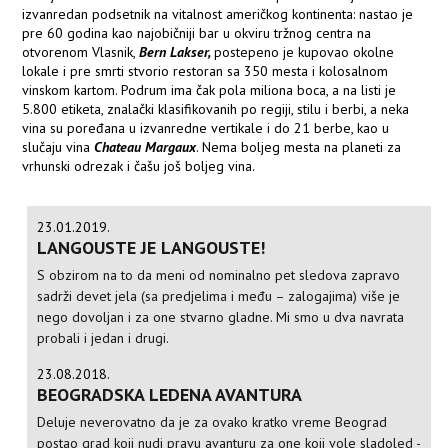
izvanredan podsetnik na vitalnost američkog kontinenta: nastao je
pre 60 godina kao najobičniji bar u okviru tržnog centra na
otvorenom Vlasnik,
Bern Lakser,
postepeno je kupovao okolne
lokale i pre smrti stvorio restoran sa 350 mesta i kolosalnom
vinskom kartom. Podrum ima čak pola miliona boca, a na listi je
5.800 etiketa, znalački klasifikovanih po regiji, stilu i berbi, a neka
vina su poređana u izvanredne vertikale i do 21 berbe, kao u
slučaju vina
Chateau Margaux
. Nema boljeg mesta na planeti za
vrhunski odrezak i čašu još boljeg vina.
23.01.2019.
LANGOUSTE JE LANGOUSTE!
S obzirom na to da meni od nominalno pet sledova zapravo
sadrži devet jela (sa predjelima i među – zalogajima) više je
nego dovoljan i za one stvarno gladne. Mi smo u dva navrata
probali i jedan i drugi.
23.08.2018.
BEOGRADSKA LEDENA AVANTURA
Deluje neverovatno da je za ovako kratko vreme Beograd
postao grad koji nudi pravu avanturu za one koji vole sladoled -