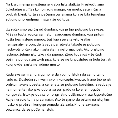
Na kraju menija smeštena je kratka lista slatkiša. Preskočili smo
čokoladne
truffle
i kombinaciju mango, karamela, zeleni čaj, a
probali kikiriki tortu sa pečenim bananama koja je bila temeljna,
solidno pripremljena i ništa više od toga.
Uz ručak smo pili čaj od đumbira, koji je bio potpuno bezveze.
Mršava topla vodica, sa malo naseckanog đumbira, koja pritom
košta besmisleno mnogo, baš kao i piva iz vrlo kratke
neinspirativne ponude. Svega par etiketa takođe je potpuno
nedovoljno, čak i ako insistirate na neformalnosti. Ako pristojno
jedemo, želimo isto tako i da pijemo. Zbog toga još više čudi
opširna ponuda žestokih pića, koje se ne bi postideo ni bolji bar, ali
kojoj ovde zaista ne vidimo mesto.
Kada sve sumiramo, sigurno je da volimo Istok i da ćemo tamo
rado ići. Dosledni su i verni svom konceptu, kvalitet hrane bio je isti
prilikom svake posete, a cene jela su potpuno korektne. Izvedba je
na momente jako jako dobra, sa par padova koje je moguće
korigovati. Istok je odvažno i originalno odškrinuo vrata Jugoistočne
Azije i uradio to na pravi način. Bilo bi sjajno da ostanu na istoj liniji
i uskoro prošire i koriguju ponudu. Za sada, Pho je savršena
pozivnica da se pođe na Istok.