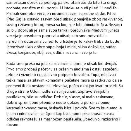
samostalan obrok za jednog, pa ako planirate da bilo šta drugo
probate, naručite malu porciju. U Istoku se nudi pileći i juneći fo.
Probali smo obe verzije i nosimo sasvim suprotne utiske. Pileći
(Pho Ga) je ostavio sasvim bled utisak, ponajviše zbog raskuvanog,
suvog i žilavog belog mesa sa kog nije bila skinuta kožica. Rezanci
su bili dobri, ali je sama supa tanka i bledunjava. Međutim, juneća
verzija je apsolutno popravila utisak, a to smo potvrdili i u
narednim dolascima. Juneći fo u Istoku je fo kakav treba da bude!
Intenzivan ukus dobre supe, boja i mirisi, silina doživljaja, sudar
ukusa, korijander, riblji sos, odlični rezanci - sve je tu.
Kada smo prešli na jela sa rezancima, opet je utisak bio dvojak.
Prvo smo probali pačetinu sa prženim nudlama i ostali zatečeni.
Jelo je i vizuelno i gustativno potpuno bezlično. Tupa, mlitava i
teška masa, sa žilavim komadima pačetine mora ili radikalno da se
promeni ili da nestane sa jelovnika, pošto ozbiljno kvari prosek. Sa
druge strane Udon nudle sa svinjetinom, zapravo svinjskim
pauflekom, bile su odlične. Debele, slasne, ni malo raskuvane,
dobro spremljene pšenične nudle dolaze u porciji sa puno
karamelizovanog mesa, hrskavih klica i povrća. Sve to krunisano je
ljutim i intenzivnim kimčijem koji kiselinom i pikantnošću stvara
odličnu ravnotežu sa masnoćom paufeleka. Ubedljivo, razigrano i
ukusno.