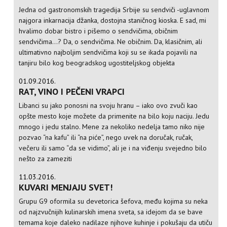
Jedna od gastronomskih tragedija Srbije su sendviči -uglavnom
najgora inkarnacija džanka, dostojna staničnog kioska. E sad, mi
hvalimo dobar bistro i pišemo o sendvičima, običnim
sendvičima...? Da, o sendvičima. Ne običnim. Da, klasičnim, ali
ultimativno najboljim sendvičima koji su se ikada pojavili na
tanjiru bilo kog beogradskog ugostiteljskog objekta
01.09.2016.
RAT, VINO I PEČENI VRAPCI
Libanci su jako ponosni na svoju hranu – iako ovo zvuči kao
opšte mesto koje možete da primenite na bilo koju naciju. Jedu
mnogo i jedu stalno. Mene za nekoliko nedelja tamo niko nije
pozvao “na kafu” ili “na piće”, nego uvek na doručak, ručak,
večeru ili samo “da se vidimo”, ali je i na viđenju svejedno bilo
nešto za zameziti
11.03.2016.
KUVARI MENJAJU SVET!
Grupu G9 oformila su devetorica šefova, među kojima su neka
od najzvučnijih kulinarskih imena sveta, sa idejom da se bave
temama koje daleko nadilaze njihove kuhinje i pokušaju da utiču