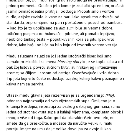
mesa. Đumbir, čili i riblji sos igraju svoju ulogu ne preovlađujući ni
jednog momenta. Odlično jelo kome je znalački spremljen, orašasti
jasmin pirinač idealna pratnja i podloga. Probali smo i vonton
nudle, azijske raviole kuvane na pari. Iako apsolutno odskaču od
standarda, pripremljene na pari i poslužene u posudi od bambusa
– kao što je to uobičajeno za
dim sum
, bile su veoma dobre,
odličnog punjenja od bukovače i piletine, ali pomalo lepljivog i
neobično tankog testa – poput kuvanih kora za pitu. Ipak, vrlo
dobro, iako baš i ne liče na bilo koju od izvornih vonton verzija.
Među salatama nalazi se još jedan istočnjački biser, koji smo
zamalo preskočili. Iza imena
Morning glory
krije se topla salata od
pak čoj listova, povrću sličnom blitvi, ali hrskavijeg i intenzivnije
arome; sa čilijem i sosom od ostriga. Osvežavajuće i vrlo dobro.
Tip jela koji vrlo često nedostaje azijskoj kuhinji kakvu poznajemo i
kakva nam se servira.
Ulazak među glavna jela rezervisan je za legendarni
fo (Pho),
odnosno najpoznatiju od svih vijetnamskih supa. Omiljeno jelo
Entonija Bordejna, inspiracija za svakog ozbiljnog gurmana, samo
jedna od stotinak vrsta supa u kuhinji Vijetnama, kompletan obrok i
mnogo više od toga. Kako god da okarakterišete ovo jelo, ne
smete da ga preskočite, a možete da naručite veliku ili malu
porciju. Imajte na umu da je velika dovoljna za dvoje ili kao