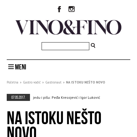
MENI
Početna
»
Gastro vodič
»
Gastronaut
»
NA ISTOKU NEŠTO NOVO
07.05.2017.
jedu i pišu: Peđa Kresojević i Igor Luković
NA ISTOKU NEŠTO
NOVO