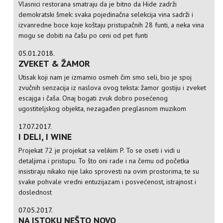
Vlasnici restorana smatraju da je bitno da Hide zadrži
demokratski šmek: svaka pojedinačna selekcija vina sadrži i
izvanredne boce koje koštaju pristupačnih 28 funti, a neka vina
mogu se dobiti na čašu po ceni od pet funti
05.01.2018.
ZVEKET & ŽAMOR
Utisak koji nam je izmamio osmeh čim smo seli, bio je spoj
zvučnih senzacija iz naslova ovog teksta: žamor gostiju i zveket
escajga i čaša. Onaj bogati zvuk dobro posećenog
ugostiteljskog objekta, nezagađen preglasnom muzikom
17.07.2017.
I DELI, I WINE
Projekat 72 je projekat sa velikim P. To se oseti i vidi u
detaljima i pristupu. To što oni rade i na čemu od početka
insistiraju nikako nije lako sprovesti na ovim prostorima, te su
svake pohvale vredni entuzijazam i posvećenost, istrajnost i
doslednost
07.05.2017.
NA ISTOKU NEŠTO NOVO