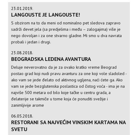
23.01.2019.
LANGOUSTE JE LANGOUSTE!
S obzirom na to da meni od nominalno pet sledova zapravo
sadrži devet jela (sa predjelima i među – zalogajima) više je
nego dovoljan i za one stvarno gladne. Mi smo u dva navrata
probali i jedan i drugi.
23.08.2018.
BEOGRADSKA LEDENA AVANTURA
Deluje neverovatno da je za ovako kratko vreme Beograd
postao grad koji nudi pravu avanturu za one koji vole sladoled -
ako vam se jede đelato od aktivnog ugljena, naći ćete ga. Ako
vam se jede bezglutenska poslastica od čistog voća - ima je na
najviše 500 metara od bilo koje tačke u centru grada, a
đelaterije se takmiče u tome koja će ponuditi svežije i
zanimljivije arome
06.05.2018.
RESTORANI SA NAJVEĆIM VINSKIM KARTAMA NA
SVETU