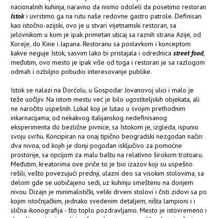
nacionalnih kuhinja, naravno da nismo odoleli da posetimo restoran
Istok
i uvrstimo ga na rutu naše redovne gastro patrole. Definisan
kao istočno-azijski, ovo je u stvari vijetnamski restoran, sa
jelovnikom u kom je ipak primetan uticaj sa raznih strana Azije, od
Koreje, do Kine i Japana. Restoranu sa postavkom i konceptom
kakve neguje Istok, sasvim lako bi pristajala i odrednica
street food
,
međutim, ovo mesto je ipak više od toga i restoran je sa razlogom
odmah i ozbiljno pobudio interesovanje publike.
Istok se nalazi na Dorćolu, u Gospodar Jovanovoj ulici i malo je
teže uočljiv. Na istom mestu već je bilo ugostiteljskih objekata, ali
ne naročito uspešnih. Lokal koji je lutao u svojim prethodnim
inkarnacijama, od nekakvog italijanskog nedefinisanog
eksperimenta do bezlične pivnice, sa Istokom je, izgleda, ispunio
svoju svrhu. Koncipiran na onaj tipično beogradski nezgodan način:
dva nivoa, od kojih je donji pogodan isključivo za pomoćne
prostorije, sa opcijom za malu baštu na relativno širokom trotoaru.
Međutim, kreatorima ove priče to je bio izazov koji su uspešno
rešili, vešto povezujući prednji, ulazni deo sa visokim stolovima, sa
delom gde se uobičajeno sedi, uz kuhinju smeštenu na donjem
nivou. Dizajn je minimalistički, veliki drveni stolovi i čisti zidovi sa po
kojim istočnjačkim, jednako svedenim detaljem, ništa lampioni i i
slična ikonografija - što toplo pozdravljamo. Mesto je istovremeno i