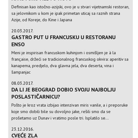
Definisan kao istočno-azijski, ovo je u stvari vijetnamski restoran,
sa jelovnikom u kom je ipak primetan uticaj sa raznih strana
Azije, od Koreje, do Kine i Japana
20.03.2017.
GASTRO PUT U FRANCUSKU U RESTORANU
ENSO
Meni je inspirisan francuskom kuhinjom i osmišljen je à la
française, držeći se tradicionalnog francuskog okvira: aperitiv sa
kanapema, predjelo, dva glavna jela, dva deserta, vina i
šampanjac
08.03.2017.
DA LI JE BEOGRAD DOBIO SVOJU NAJBOLJU
POSLASTIČARNICU?
Pošto je kroz vrata izbijao intenzivan miris vanile, a i preporuke
koje smo dobili bile su dovoljno jake, rešili smo da se
prošetamo uz Dunav i vratimo posle tri. Isplatilo se...
23.12.2016.
CVEĆE ZLA