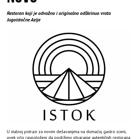
Restoran koji je odvažno i originalno odškrinuo vrata
Jugoistočne Azije
U stalnoj potrazi za novim dešavanjima na domaćoj gastro sceni,
uvek vrlo raspoloženi da podržimo otvaranje autentičnih restorana