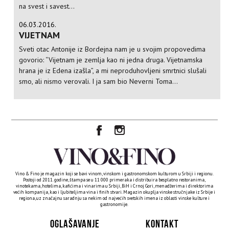
na svest i savest...
06.03.2016.
VIJETNAM
Sveti otac Antonije iz Bordejna nam je u svojim propovedima
govorio: “Vijetnam je zemlja kao ni jedna druga. Vijetnamska
hrana je iz Edena izašla”, a mi neproduhovljeni smrtnici slušali
smo, ali nismo verovali. I ja sam bio Neverni Toma...
Vino & Fino je magazin koji se bavi vinom, vinskom i gastronomskom kulturom u Srbiji i regionu.
Postoji od 2011. godine, štampa se u 11 000 primeraka i distribuira besplatno restoranima,
vinotekama, hotelima, kafićima i vinarima u Srbiji, BiH i Crnoj Gori, menadžerima i direktorima
većih kompanija, kao i ljubiteljima vina i finih stvari. Magazin okuplja vinske stručnjake iz Srbije i
regiona, uz značajnu saradnju sa nekim od najvećih svetskih imena iz oblasti vinske kulture i
gastronomije.
OGLAŠAVANJE
KONTAKT