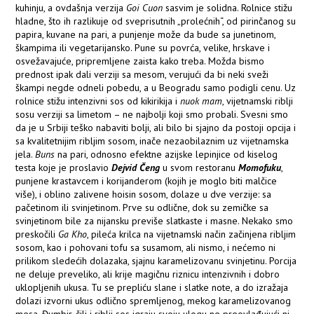
kuhinju, a ovdašnja verzija
Goi Cuon
sasvim je solidna. Rolnice stižu
hladne, što ih razlikuje od sveprisutnih „prolećnih“, od pirinčanog su
papira, kuvane na pari, a punjenje može da bude sa junetinom,
škampima ili vegetarijansko. Pune su povrća, velike, hrskave i
osvežavajuće, pripremljene zaista kako treba. Možda bismo
prednost ipak dali verziji sa mesom, verujući da bi neki sveži
škampi negde odneli pobedu, a u Beogradu samo podigli cenu. Uz
rolnice stižu intenzivni sos od kikirikija i
nuok mam
, vijetnamski riblji
sosu verziji sa limetom – ne najbolji koji smo probali. Svesni smo
da je u Srbiji teško nabaviti bolji, ali bilo bi sjajno da postoji opcija i
sa kvalitetnijim ribljim sosom, inače nezaobilaznim uz vijetnamska
jela.
Buns
na pari, odnosno efektne azijske lepinjice od kiselog
testa koje je proslavio
Dejvid Čeng
u svom restoranu
Momofuku
,
punjene krastavcem i korijanderom (kojih je moglo biti malčice
više), i oblino zalivene hoisin sosom, dolaze u dve verzije: sa
pačetinom ili svinjetinom. Prve su odlične, dok su zemičke sa
svinjetinom bile za nijansku previše slatkaste i masne. Nekako smo
preskočili
Ga Kho
, pileća krilca na vijetnamski način začinjena ribljim
sosom, kao i pohovani tofu sa susamom, ali nismo, i nećemo ni
prilikom sledećih dolazaka, sjajnu karamelizovanu svinjetinu. Porcija
ne deluje preveliko, ali krije magičnu riznicu intenzivnih i dobro
uklopljenih ukusa. Tu se prepliću slane i slatke note, a do izražaja
dolazi izvorni ukus odlično spremljenog, mekog karamelizovanog