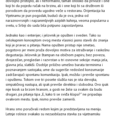
dovoljno pristojno, ali i neformalno, taman onoliko da privuče i one
koji bi da pojedu ručak na brzinu, ali i one koji bi sa društvom ili
porodicom da provedu ugodno veče u restoranu. Orijentacija ka
Vijetnamu je pun pogodak, budući da je ova, jedna od
naraznovrsnijih i najzanimljivijih azijskih kuhinja, veoma popularna u
svetu, u Srbiji do sada bila potpuno zapostavljena.
Jednako kao i enterijer, i jelovnik je opušten i sveden. Tako su
celokupnim konceptom ovog mesta vlasnici jasno stavili do znanja
koji je pravac u pitanju. Nama opušten pristup nije smetao,
pogotovo jer meni pruža dovoljno motiva za istraživanje i raskošnu
degustaciju. Jelovnik je štampan na običnom papiru, bez poveza,
dvojezičan, pregledan i razvrstan u tri osnovne sekcije: manja jela,
glavna jela, slatkiši. Osoblje prilično umešno barata terminima i
poznavanjem sastojaka, ume da sugeriše redosled konzumacije
zadržavajući spontanu komunikaciju. Ipak, možda i previše spontanu
i opuštenu. Tokom sve tri posete služila nas je ista devojka,
simpatičnog nastupa, ali ipak previše direktna i slobodna. Ovo ipak
nije kiosk sa brzom hranom, a gosti ne žele sa svakim da budu
drugari, pa pitanja tipa „E, kako ti se sviđa klopa?“ ne pripadaju
ovakvom mestu. Ipak, nismo previše zamerili.
Hranu smo poručivali redom kojim je predstavljena na meniju.
Letnje rolnice svakako su nezaobilazna stavka za vijetnamsku