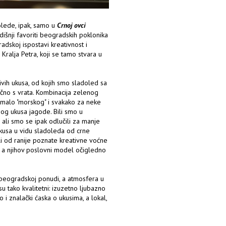
lede, ipak, samo u
Crnoj ovci
dišnji favoriti beogradskih poklonika
adskoj ispostavi kreativnost i
 Kralja Petra, koji se tamo stvara u
ivih ukusa, od kojih smo sladoled sa
čno s vrata. Kombinacija zelenog
omalo "morskog" i svakako za neke
og ukusa jagode. Bili smo u
 ali smo se ipak odlučili za manje
ukusa u vidu sladoleda od crne
ili od ranije poznate kreativne voćne
, a njihov poslovni model očigledno
 beogradskoj ponudi, a atmosfera u
su tako kvalitetni: izuzetno ljubazno
 i znalački ćaska o ukusima, a lokal,