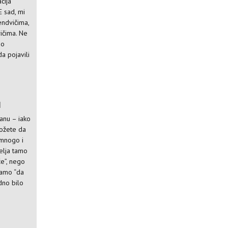
cija
E sad, mi
endvičima,
ičima. Ne
no
da pojavili
I
ranu – iako
ožete da
 mnogo i
elja tamo
će”, nego
 samo “da
edno bilo