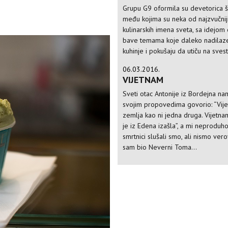
Grupu G9 oformila su devetorica š
među kojima su neka od najzvučnij
kulinarskih imena sveta, sa idejom
bave temama koje daleko nadilaze
kuhinje i pokušaju da utiču na svest 
06.03.2016.
VIJETNAM
Sveti otac Antonije iz Bordejna na
svojim propovedima govorio: “Vij
zemlja kao ni jedna druga. Vijetn
je iz Edena izašla”, a mi neproduho
smrtnici slušali smo, ali nismo verov
sam bio Neverni Toma...