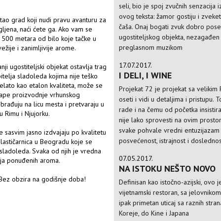
seli, bio je spoj zvučnih senzacija 
ovog teksta: žamor gostiju i zveket
ao grad koji nudi pravu avanturu za
čaša. Onaj bogati zvuk dobro pos
ljena, naći ćete ga. Ako vam se
ugostiteljskog objekta, nezagađen
e 500 metara od bilo koje tačke u
preglasnom muzikom
ežije i zanimljivije arome.
17.07.2017.
nji ugostiteljski objekat ostavlja trag
I DELI, I WINE
itelja sladoleda kojima nije teško
 đelato kao etalon kvaliteta, može se
Projekat 72 je projekat sa velikim 
etape proizvodnje vrhunskog
oseti i vidi u detaljima i pristupu. T
brađuju na licu mesta i pretvaraju u
rade i na čemu od početka insistira
u Rimu i Njujorku.
nije lako sprovesti na ovim prostor
svake pohvale vredni entuzijazam 
 sasvim jasno izdvajaju po kvalitetu
posvećenost, istrajnost i dosledno
oslastičarnica u Beogradu koje se
 sladoleda. Svaka od njih je vredna
07.05.2017.
nja ponuđenih aroma.
NA ISTOKU NEŠTO NOVO
. Bez obzira na godišnje doba!
Definisan kao istočno-azijski, ovo j
vijetnamski restoran, sa jelovniko
ipak primetan uticaj sa raznih stran
Koreje, do Kine i Japana