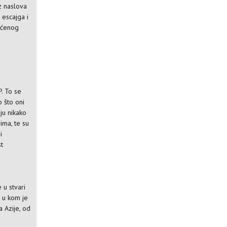
iz naslova
 escajga i
ećenog
P. To se
o što oni
ju nikako
ima, te su
i
st
e u stvari
m u kom je
a Azije, od