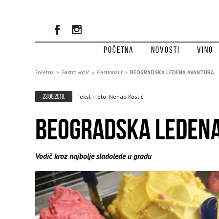
Početna
Novosti
Vino
Početna
»
Gastro vodič
»
Gastronaut
»
BEOGRADSKA LEDENA AVANTURA
23.08.2018.
Tekst i foto: Nenad Kostić
BEOGRADSKA LEDEN
Vodič kroz najbolje sladolede u gradu