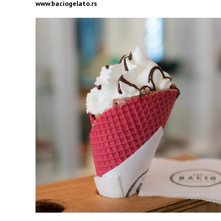
www.baciogelato.rs