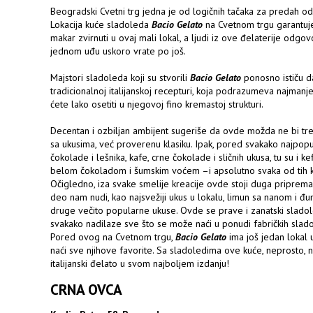
Beogradski Cvetni trg jedna je od logičnih tačaka za predah od 
Lokacija kuće sladoleda
Bacio Gelato
na Cvetnom trgu garantuje s
makar zvirnuti u ovaj mali lokal, a ljudi iz ove đelaterije odgov
jednom uđu uskoro vrate po još.
Majstori sladoleda koji su stvorili
Bacio Gelato
ponosno ističu d
tradicionalnoj italijanskoj recepturi, koja podrazumeva najman
ćete lako osetiti u njegovoj fino kremastoj strukturi.
Decentan i ozbiljan ambijent sugeriše da ovde možda ne bi tre
sa ukusima, već proverenu klasiku. Ipak, pored svakako najpop
čokolade i lešnika, kafe, crne čokolade i sličnih ukusa, tu su i
belom čokoladom i šumskim voćem –i apsolutno svaka od tih k
Očigledno, iza svake smelije kreacije ovde stoji duga priprema,
deo nam nudi, kao najsvežiji ukus u lokalu, limun sa nanom i đ
druge večito popularne ukuse. Ovde se prave i zanatski sladole
svakako nadilaze sve što se može naći u ponudi fabričkih sladol
Pored ovog na Cvetnom trgu,
Bacio Gelato
ima još jedan lokal u
naći sve njihove favorite. Sa sladoledima ove kuće, neprosto,
italijanski đelato u svom najboljem izdanju!
CRNA OVCA