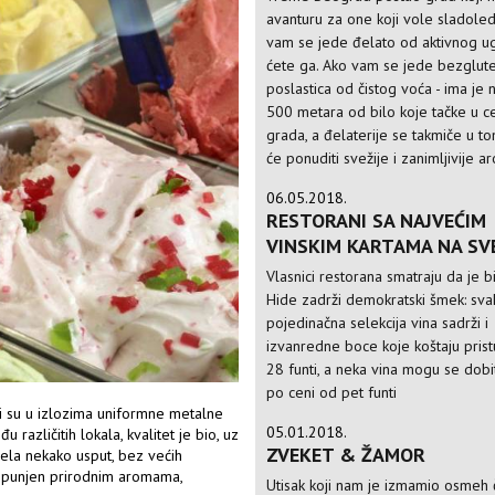
avanturu za one koji vole sladoled
vam se jede đelato od aktivnog ug
ćete ga. Ako vam se jede bezglut
poslastica od čistog voća - ima je 
500 metara od bilo koje tačke u c
grada, a đelaterije se takmiče u t
će ponuditi svežije i zanimljivije 
06.05.2018.
RESTORANI SA NAJVEĆIM
VINSKIM KARTAMA NA SV
Vlasnici restorana smatraju da je b
Hide zadrži demokratski šmek: sva
pojedinačna selekcija vina sadrži i
izvanredne boce koje koštaju pris
28 funti, a neka vina mogu se dobi
po ceni od pet funti
i su u izlozima uniformne metalne
05.01.2018.
azličitih lokala, kvalitet je bio, uz
ZVEKET & ŽAMOR
jela nekako usput, bez većih
 ispunjen prirodnim aromama,
Utisak koji nam je izmamio osmeh