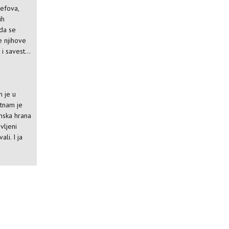
efova,
ih
 da se
 njihove
i savest...
m je u
etnam je
amska hrana
vljeni
ali. I ja