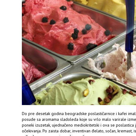
Do pre desetak godina beogradske poslastičarnice i kafei imal
posude sa aromama sladoleda koje su vrlo malo varirale između r
poneki izuzetak, ujednačeno mediokritetski i ova se poslastica 
očekivanja. Po zaista dobar, inventivan đelato, sočan, kremast,