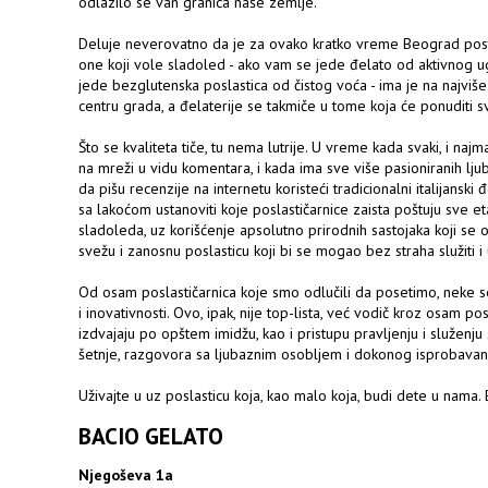
odlazilo se van granica naše zemlje.
Deluje neverovatno da je za ovako kratko vreme Beograd post
one koji vole sladoled - ako vam se jede đelato od aktivnog ug
jede bezglutenska poslastica od čistog voća - ima je na najviš
centru grada, a đelaterije se takmiče u tome koja će ponuditi sv
Što se kvaliteta tiče, tu nema lutrije. U vreme kada svaki, i najma
na mreži u vidu komentara, i kada ima sve više pasioniranih ljub
da pišu recenzije na internetu koristeći tradicionalni italijanski
sa lakoćom ustanoviti koje poslastičarnice zaista poštuju sve 
sladoleda, uz korišćenje apsolutno prirodnih sastojaka koji se o
svežu i zanosnu poslasticu koji bi se mogao bez straha služiti i 
Od osam poslastičarnica koje smo odlučili da posetimo, neke se
i inovativnosti. Ovo, ipak, nije top-lista, već vodič kroz osam p
izdvajaju po opštem imidžu, kao i pristupu pravljenju i služenju
šetnje, razgovora sa ljubaznim osobljem i dokonog isprobava
Uživajte u uz poslasticu koja, kao malo koja, budi dete u nama
BACIO GELATO
Njegoševa 1a