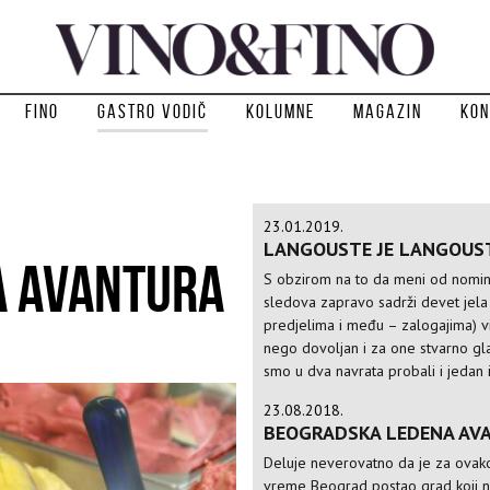
Fino
Gastro vodič
Kolumne
Magazin
Kon
23.01.2019.
LANGOUSTE JE LANGOUS
A AVANTURA
S obzirom na to da meni od nomin
sledova zapravo sadrži devet jela
predjelima i među – zalogajima) v
nego dovoljan i za one stvarno gl
smo u dva navrata probali i jedan i
23.08.2018.
BEOGRADSKA LEDENA AV
Deluje neverovatno da je za ovak
vreme Beograd postao grad koji n