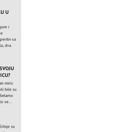
U U
njom i
se
peritiv sa
la, dva
 SVOJU
ICU?
an miris
li bile su
rošetamo
lo se...
Srbije su