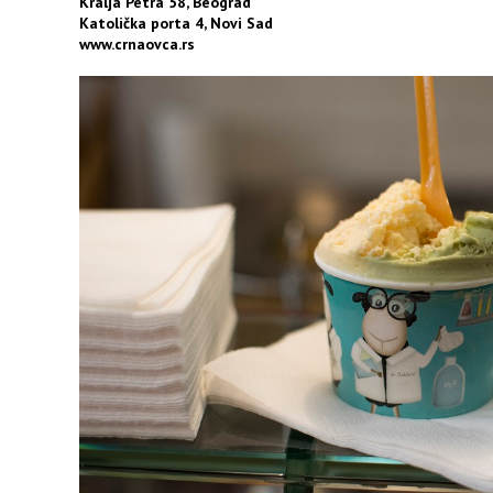
Kralja Petra 58, Beograd
Katolička porta 4, Novi Sad
www.crnaovca.rs