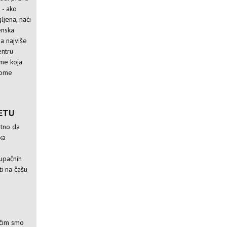
 - ako
ljena, naći
enska
na najviše
entru
ome koja
arome
ETU
itno da
ka
tupačnih
ti na čašu
 čim smo