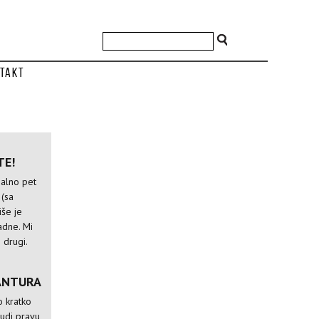
takt
TE!
alno pet
 (sa
iše je
adne. Mi
 drugi.
ANTURA
o kratko
udi pravu