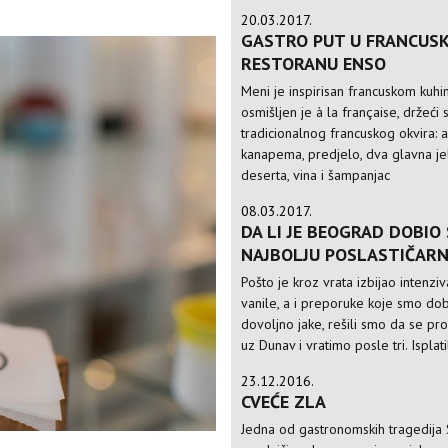
20.03.2017.
GASTRO PUT U FRANCUSK
RESTORANU ENSO
Meni je inspirisan francuskom kuhi
osmišljen je à la française, držeći 
tradicionalnog francuskog okvira: a
kanapema, predjelo, dva glavna je
deserta, vina i šampanjac
08.03.2017.
DA LI JE BEOGRAD DOBIO
NAJBOLJU POSLASTIČARN
Pošto je kroz vrata izbijao intenziv
vanile, a i preporuke koje smo dobi
dovoljno jake, rešili smo da se p
uz Dunav i vratimo posle tri. Isplati
23.12.2016.
CVEĆE ZLA
Jedna od gastronomskih tragedija 