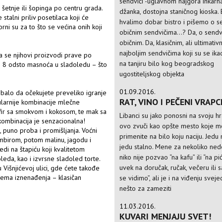
sendviči -uglavnom najgora inkarna
šetnje ili šopinga po centru grada.
džanka, dostojna staničnog kioska. 
talni priliv posetilaca koji će
hvalimo dobar bistro i pišemo o s
orni su za to što se većina onih koji
običnim sendvičima...? Da, o sendv
običnim. Da, klasičnim, ali ultimativ
najboljim sendvičima koji su se ika
a se njihovi proizvodi prave po
na tanjiru bilo kog beogradskog
je 8 odsto masnoća u sladoledu – što
ugostiteljskog objekta
01.09.2016.
balo da očekujete preveliko igranje
RAT, VINO I PEČENI VRAPC
ularnije kombinacije mlečne
 kefir sa smokvom i kokosom, te mak sa
Libanci su jako ponosni na svoju h
ombinacija je senzacionalna!
ovo zvuči kao opšte mesto koje m
 puno proba i promišljanja. Voćni
primenite na bilo koju naciju. Jedu
umbirom, potom malinu, jagodu i
jedu stalno. Mene za nekoliko ned
di na štapiću koji kvalitetom
niko nije pozvao “na kafu” ili “na pi
eda, kao i izvrsne sladoled torte.
uvek na doručak, ručak, večeru ili
 Višnjićevoj ulici, gde ćete takođe
 nema iznenađenja – klasičan
se vidimo”, ali je i na viđenju svej
nešto za zameziti
11.03.2016.
KUVARI MENJAJU SVET!