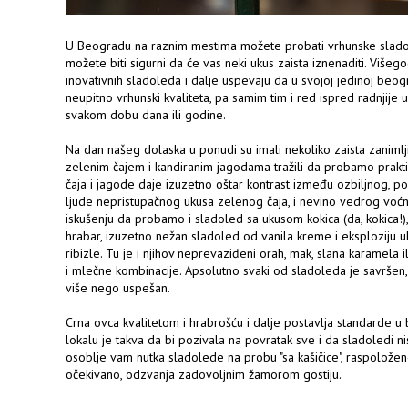
U Beogradu na raznim mestima možete probati vrhunske slado
možete biti sigurni da će vas neki ukus zaista iznenaditi. Višego
inovativnih sladoleda i dalje uspevaju da u svojoj jedinoj beogr
neupitno vrhunski kvaliteta, pa samim tim i red ispred radnjije u
svakom dobu dana ili godine.
Na dan našeg dolaska u ponudi su imali nekoliko zaista zanimlj
zelenim čajem i kandiranim jagodama tražili da probamo prakti
čaja i jagode daje izuzetno oštar kontrast između ozbiljnog, p
ljude nepristupačnog ukusa zelenog čaja, i nevino vedrog voćn
iskušenju da probamo i sladoled sa ukusom kokica (da, kokica!),
hrabar, izuzetno nežan sladoled od vanila kreme i eksploziju 
ribizle. Tu je i njihov neprevaziđeni orah, mak, slana karamela 
i mlečne kombinacije. Apsolutno svaki od sladoleda je savršen
više nego uspešan.
Crna ovca kvalitetom i hrabrošću i dalje postavlja standarde u
lokalu je takva da bi pozivala na povratak sve i da sladoledi ni
osoblje vam nutka sladolede na probu "sa kašičice", raspoloženo
očekivano, odzvanja zadovoljnim žamorom gostiju.