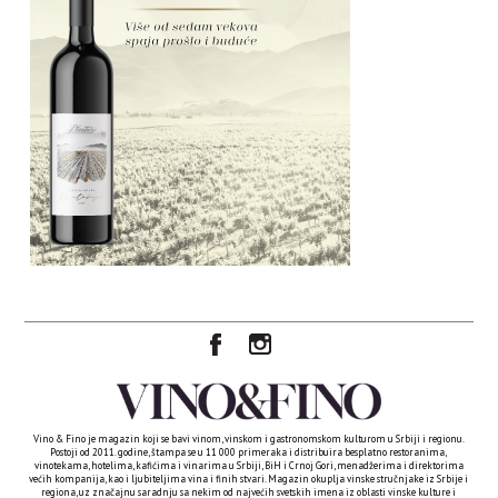
Vino & Fino je magazin koji se bavi vinom, vinskom i gastronomskom kulturom u Srbiji i regionu.
Postoji od 2011. godine, štampa se u 11 000 primeraka i distribuira besplatno restoranima,
vinotekama, hotelima, kafićima i vinarima u Srbiji, BiH i Crnoj Gori, menadžerima i direktorima
većih kompanija, kao i ljubiteljima vina i finih stvari. Magazin okuplja vinske stručnjake iz Srbije i
regiona, uz značajnu saradnju sa nekim od najvećih svetskih imena iz oblasti vinske kulture i