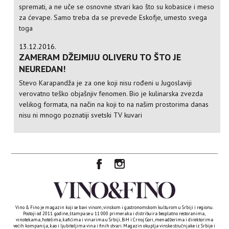
spremati, a ne uče se osnovne stvari kao što su kobasice i meso
za ćevape. Samo treba da se prevede Eskofje, umesto svega
toga
13.12.2016.
ZAMERAM DŽEJMIJU OLIVERU TO ŠTO JE
NEUREDAN!
Stevo Karapandža je za one koji nisu rođeni u Jugoslaviji
verovatno teško objašnjiv fenomen. Bio je kulinarska zvezda
velikog formata, na način na koji to na našim prostorima danas
nisu ni mnogo poznatiji svetski TV kuvari
Vino & Fino je magazin koji se bavi vinom, vinskom i gastronomskom kulturom u Srbiji i regionu.
Postoji od 2011. godine, štampa se u 11 000 primeraka i distribuira besplatno restoranima,
vinotekama, hotelima, kafićima i vinarima u Srbiji, BiH i Crnoj Gori, menadžerima i direktorima
većih kompanija, kao i ljubiteljima vina i finih stvari. Magazin okuplja vinske stručnjake iz Srbije i