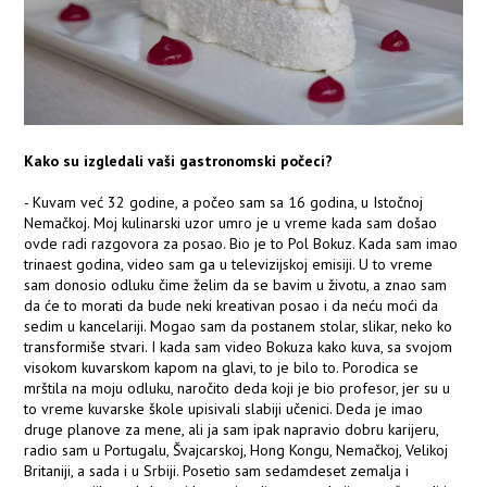
Kako su izgledali vaši gastronomski počeci?
- Kuvam već 32 godine, a počeo sam sa 16 godina, u Istočnoj
Nemačkoj. Moj kulinarski uzor umro je u vreme kada sam došao
ovde radi razgovora za posao. Bio je to Pol Bokuz. Kada sam imao
trinaest godina, video sam ga u televizijskoj emisiji. U to vreme
sam donosio odluku čime želim da se bavim u životu, a znao sam
da će to morati da bude neki kreativan posao i da neću moći da
sedim u kancelariji. Mogao sam da postanem stolar, slikar, neko ko
transformiše stvari. I kada sam video Bokuza kako kuva, sa svojom
visokom kuvarskom kapom na glavi, to je bilo to. Porodica se
mrštila na moju odluku, naročito deda koji je bio profesor, jer su u
to vreme kuvarske škole upisivali slabiji učenici. Deda je imao
druge planove za mene, ali ja sam ipak napravio dobru karijeru,
radio sam u Portugalu, Švajcarskoj, Hong Kongu, Nemačkoj, Velikoj
Britaniji, a sada i u Srbiji. Posetio sam sedamdeset zemalja i