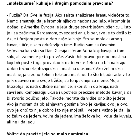
„molekularne“ kuhinje i drugim pomodnim pravcima?
- Fuzija? Da. Sve je fuzija. Ako zaista analizirate hranu, videćete to.
Nemci smatraju da je krompir njihovo nacionalno jelo. A krompir je
došao iz Amerike. Evropa je jela druge stvari: ječam, pšenicu... Isto
je i sa začinima. Kardamom, zvezdasti anis, biber, sve je to došlo iz
Azije i fuzijom postalo deo naše kuhinje. Što se molekularnog
kuvanja tiče, nisam oduševljen time. Radio sam sa čuvenim
šefovima kao što su Dani Garsija i Feran Adria koji kuvaju u tom
stilu, ali za mene je to previše. Zašto bih pravio pire od maslina
koji bih posle toga provukao kroz tri vrste želea da bih na kraju
dobio tečnu eksploziju ukusa maslina u ustima? Ako želim ukus
masline, ja ujedno želim i teksturu masline. To što ti ljudi rade vrlo
je kreativno i ima svoje tržište, ali to ipak nije za mene. Moja
filozofija je: nađi odlične namirnice, iskoristi ih do kraja, nađi
savršenu kombinaciju ukusa i upotrebi precizne metode kuvanja da
bi stvorio odlično jelo. Takođe, morate da vidite ono što jedete!
Ako ja moram da objašnjavam gostima "ovo je kavijar, ovo je ovo,
ovo je ono", to nije dobro i to nije moj stil. I veoma važno je da i ja
to želim da jedem. Volim da jedem. Ima šefova koji vole da kuvaju,
ali ne i da jedu.
Volite da pravite jela sa malo namirnica.