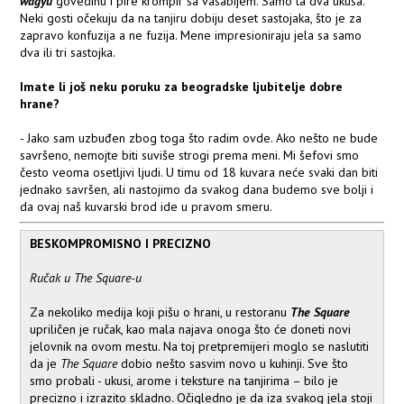
wagyu
govedinu i pire krompir sa vasabijem. Samo ta dva ukusa.
Neki gosti očekuju da na tanjiru dobiju deset sastojaka, što je za
zapravo konfuzija a ne fuzija. Mene impresioniraju jela sa samo
dva ili tri sastojka.
Imate li još neku poruku za beogradske ljubitelje dobre
hrane?
- Jako sam uzbuđen zbog toga što radim ovde. Ako nešto ne bude
savršeno, nemojte biti suviše strogi prema meni. Mi šefovi smo
često veoma osetljivi ljudi. U timu od 18 kuvara neće svaki dan biti
jednako savršen, ali nastojimo da svakog dana budemo sve bolji i
da ovaj naš kuvarski brod ide u pravom smeru.
BESKOMPROMISNO I PRECIZNO
Ručak u The Square-u
Za nekoliko medija koji pišu o hrani, u restoranu
The Square
upriličen je ručak, kao mala najava onoga što će doneti novi
jelovnik na ovom mestu. Na toj pretpremijeri moglo se naslutiti
da je
The Square
dobio nešto sasvim novo u kuhinji. Sve što
smo probali - ukusi, arome i teksture na tanjirima – bilo je
precizno i izrazito skladno. Očigledno je da iza svakog jela stoji