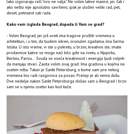
lako izgovaraju reči "ovo ne valja". Ne volim takve manire, jer, čak i
ako nešto nije apsolutno savršeno, ipak je uložen veliki rad, pet,
deset, petnaest sati rada.
Kako vam izgleda Beograd, dopada li Vam se grad?
- Volim Beograd, jer još uvek ima tragove prošlih vremena u
arhitekturi, i u tim, da budem iskren, oronulim zgadama, ima šarma
Istoka. U isto vreme, vi ste u pokretu, u brzini, kreativni ste, imate
prodavnice kakve se mogu naći bilo gde na svetu, u Njujorku,
Berlinu, Parizu... Svuda se oseća kreativnost i energija ljudi voljnih
da menjaju stvari. Zaista volim ovaj grad. Ima gradova u kojima ne
osetim ništa. Takav je Sankt Petersburg, u kome sam pre nekog
vremena bio radi razgovora za posao. Prelep je ali nema dušu.
Dve nedelje nakon Sankt Petersburga došao sam u Beograd i brzo
sam se u njemu osetio kao kod kuće.