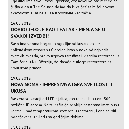
ugostiteljima, tako i među gostima, već nekoliko par meseci se
šuškalo da u The Square došao da kuva šef sa Mišelinovom
zvezdicom. Glasine su se ispostavile kao tačne
16.05.2018.
DOBRO JELO JE KAO TEATAR - MENJA SE U
SVAKOJ IZVEDBI!
Saso ima veoma bogatu biografiju: od kuvara koji je, u
holivudskom restoranu Giorgio's, hranio neke od najvećih
svetskih zvezda, preko trgovca tartufima i vlasnika restorana La
Tartuferia u Nju Džersiju, do današnje uloge restoratera na
hrvatskom primorju
19.02.2018.
NOVA NOMA - IMPRESIVNA IGRA SVETLOSTI I
UKUSA
Rasveta se sastoji od LED sijalica, kontrolisanih putem 500
različitih IP adresa. Na taj način će osoblje restorana imati punu
kontrolu nad temperaturom svetlosti u restoranu, i ona će biti
podešavana u skladu sa godišnjim dobima
21.01.2018.