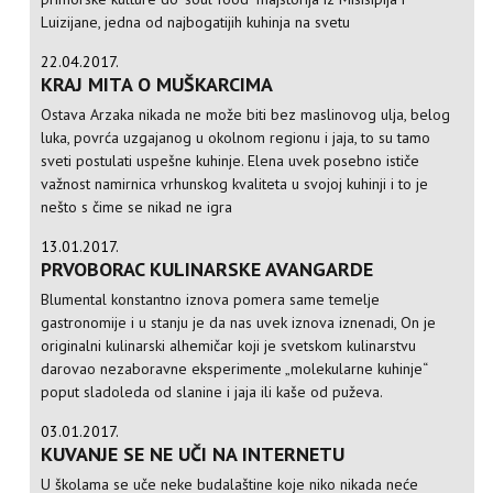
Luizijane, jedna od najbogatijih kuhinja na svetu
22.04.2017.
KRAJ MITA O MUŠKARCIMA
Ostava Arzaka nikada ne može biti bez maslinovog ulja, belog
luka, povrća uzgajanog u okolnom regionu i jaja, to su tamo
sveti postulati uspešne kuhinje. Elena uvek posebno ističe
važnost namirnica vrhunskog kvaliteta u svojoj kuhinji i to je
nešto s čime se nikad ne igra
13.01.2017.
PRVOBORAC KULINARSKE AVANGARDE
Blumental konstantno iznova pomera same temelje
gastronomije i u stanju je da nas uvek iznova iznenadi, On je
originalni kulinarski alhemičar koji je svetskom kulinarstvu
darovao nezaboravne eksperimente „molekularne kuhinje“
poput sladoleda od slanine i jaja ili kaše od puževa.
03.01.2017.
KUVANJE SE NE UČI NA INTERNETU
U školama se uče neke budalaštine koje niko nikada neće