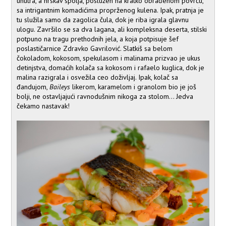
unutra, a hrskav spolja, poslužen na kratko obrađenom povrću,
sa intrigantnim komadićima proprženog kulena. Ipak, pratnja je
tu služila samo da zagolica čula, dok je riba igrala glavnu
ulogu. Završilo se sa dva lagana, ali kompleksna deserta, stilski
potpuno na tragu prethodnih jela, a koja potpisuje šef
poslastičarnice Zdravko Gavrilović. Slatkiš sa belom
čokoladom, kokosom, spekulasom i malinama prizvao je ukus
detinjstva, domaćih kolača sa kokosom i rafaelo kuglica, dok je
malina razigrala i osvežila ceo doživljaj. Ipak, kolač sa
đandujom,
Baileys
likerom, karamelom i granolom bio je još
bolji, ne ostavljajući ravnodušnim nikoga za stolom... Jedva
čekamo nastavak!