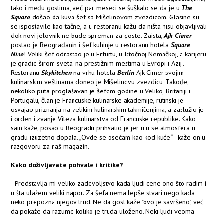
tako i među gostima, već par meseci se šuškalo se da je u
The
Square
došao da kuva šef sa Mišelinovom zvezdicom. Glasine su
se ispostavile kao tačne, a u restoranu kažu da ništa nisu objavljivali
dok novi jelovnik ne bude spreman za goste. Zaista,
Ajk Cimer
postao je Beograđanin i šef kuhinje u restoranu hotela
Square
Nine
! Veliki šef odrastao je u Erfurtu, u Istočnoj Nemačkoj, a karijeru
je gradio širom sveta, na prestižnim mestima u Evropi i Aziji.
Restoranu
Skykitchen
na vrhu hotela
Berlin
Ajk Cimer svojim
kulinarskim veštinama doneo je Mišelinovu zvezdicu. Takođe,
nekoliko puta proglašavan je šefom godine u Velikoj Britaniji i
Portugalu, član je Francuske kulinarske akademije, rutinski je
osvajao priznanja na velikim kulinarskim takmičenjima, a zaslužio je
i orden i zvanje Viteza kulinarstva od Francuske republike. Kako
sam kaže, posao u Beogradu prihvatio je jer mu se atmosfera u
gradu izuzetno dopala. „Ovde se osećam kao kod kuće“ - kaže on u
razgovoru za naš magazin.
Kako doživljavate pohvale i kritike?
- Predstavlja mi veliko zadovoljstvo kada ljudi cene ono što radim i
u šta ulažem veliki napor. Za šefa nema lepše stvari nego kada
neko prepozna njegov trud. Ne da gost kaže "ovo je savršeno", već
da pokaže da razume koliko je truda uloženo. Neki ljudi veoma