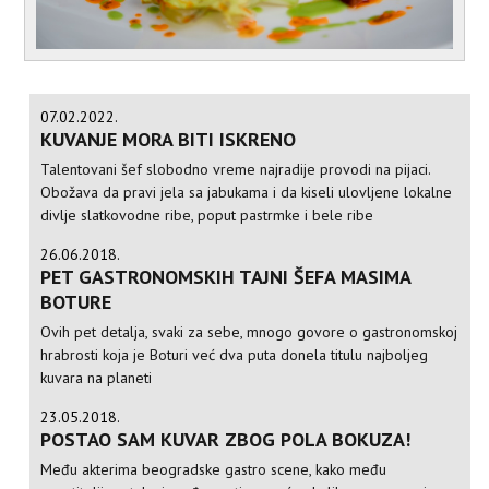
07.02.2022.
KUVANJE MORA BITI ISKRENO
Talentovani šef slobodno vreme najradije provodi na pijaci.
Obožava da pravi jela sa jabukama i da kiseli ulovljene lokalne
divlje slatkovodne ribe, poput pastrmke i bele ribe
26.06.2018.
PET GASTRONOMSKIH TAJNI ŠEFA MASIMA
BOTURE
Ovih pet detalja, svaki za sebe, mnogo govore o gastronomskoj
hrabrosti koja je Boturi već dva puta donela titulu najboljeg
kuvara na planeti
23.05.2018.
POSTAO SAM KUVAR ZBOG POLA BOKUZA!
Među akterima beogradske gastro scene, kako među