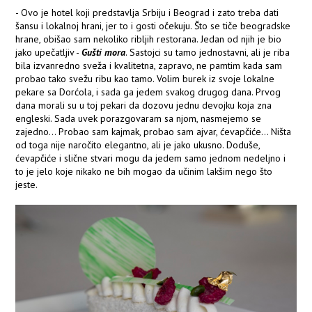
- Ovo je hotel koji predstavlja Srbiju i Beograd i zato treba dati
šansu i lokalnoj hrani, jer to i gosti očekuju. Što se tiče beogradske
hrane, obišao sam nekoliko ribljih restorana. Jedan od njih je bio
jako upečatljiv -
Gušti mora
. Sastojci su tamo jednostavni, ali je riba
bila izvanredno sveža i kvalitetna, zapravo, ne pamtim kada sam
probao tako svežu ribu kao tamo. Volim burek iz svoje lokalne
pekare sa Dorćola, i sada ga jedem svakog drugog dana. Prvog
dana morali su u toj pekari da dozovu jednu devojku koja zna
engleski. Sada uvek porazgovaram sa njom, nasmejemo se
zajedno... Probao sam kajmak, probao sam ajvar, ćevapčiće... Ništa
od toga nije naročito elegantno, ali je jako ukusno. Doduše,
ćevapčiće i slične stvari mogu da jedem samo jednom nedeljno i
to je jelo koje nikako ne bih mogao da učinim lakšim nego što
jeste.