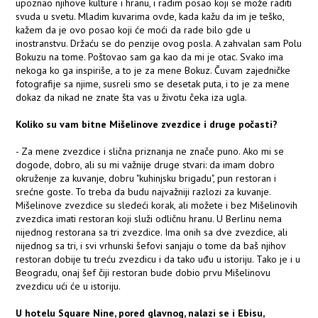
upoznao njihove kulture i hranu, i radim posao koji se može raditi
svuda u svetu. Mladim kuvarima ovde, kada kažu da im je teško,
kažem da je ovo posao koji će moći da rade bilo gde u
inostranstvu. Držaću se do penzije ovog posla. A zahvalan sam Polu
Bokuzu na tome. Poštovao sam ga kao da mi je otac. Svako ima
nekoga ko ga inspiriše, a to je za mene Bokuz. Čuvam zajedničke
fotografije sa njime, susreli smo se desetak puta, i to je za mene
dokaz da nikad ne znate šta vas u životu čeka iza ugla.
Koliko su vam bitne Mišelinove zvezdice i druge počasti?
- Za mene zvezdice i slična priznanja ne znače puno. Ako mi se
dogode, dobro, ali su mi važnije druge stvari: da imam dobro
okruženje za kuvanje, dobru "kuhinjsku brigadu", pun restoran i
srećne goste. To treba da budu najvažniji razlozi za kuvanje.
Mišelinove zvezdice su sledeći korak, ali možete i bez Mišelinovih
zvezdica imati restoran koji služi odličnu hranu. U Berlinu nema
nijednog restorana sa tri zvezdice. Ima onih sa dve zvezdice, ali
nijednog sa tri, i svi vrhunski šefovi sanjaju o tome da baš njihov
restoran dobije tu treću zvezdicu i da tako uđu u istoriju. Tako je i u
Beogradu, onaj šef čiji restoran bude dobio prvu Mišelinovu
zvezdicu ući će u istoriju.
U hotelu Square Nine, pored glavnog, nalazi se i Ebisu,