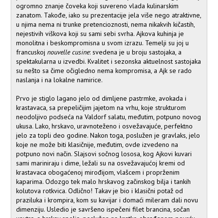
ogromno znanje čoveka koji suvereno vlada kulinarskim
zanatom. Takođe, iako su prezentacije jela više nego atraktivne,
u njima nema ni trunke pretencioznosti, nema nikakvih kičastih,
nejestivih viškova koji su sami sebi svrha. Ajkova kuhinja je
monolitna i beskompromisna u svom izrazu. Temelji su joj u
francuskoj
nouvelle cusine
: svedena je u broju sastojaka, a
spektakularna u izvedbi. Kvalitet i sezonska aktuelnost sastojaka
su nešto sa čime očigledno nema kompromisa, a Ajk se rado
naslanja i na lokalne namirice.
Prvo je stiglo lagano jelo od dimljene pastrmke, avokada i
krastavaca, sa prepeličijim jajetom na vrhu, koje strukturom
neodoljivo podseća na Valdorf salatu, međutim, potpuno novog
ukusa. Lako, hrskavo, uravnoteženo i osvežavajuće, perfektno
jelo za topli deo godine. Nakon toga, poslužen je gravlaks, jelo
koje ne može biti klasičnije, međutim, ovde izvedeno na
potpuno novi način. Slajsovi sočnog lososa, kog Ajkovi kuvari
sami mariniraju i dime, ležali su na osvežavajućoj kremi od
krastavaca obogaćenoj mirođijom, vlašcem i proprženim
kaparima. Odozgo tek malo hrskavog začinskog bilja i tankih
kolutova rotkvica. Odlično! Takav je bio i klasični potaž od
praziluka i krompira, kom su kavijar i domaći mileram dali novu
dimenziju. Usledio je savršeno ispečeni filet brancina, sočan