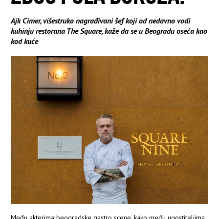
Ajk Cimer, višestruko nagrađivani šef koji od nedavno vodi
kuhinju restorana The Square, kaže da se u Beogradu oseća kao
kod kuće
Među akterima beogradske gastro scene, kako među ugostiteljima,