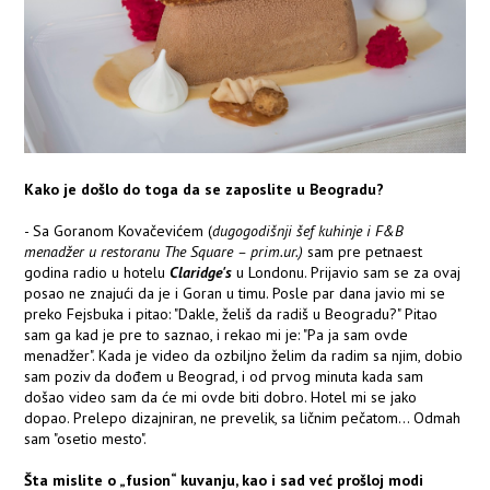
Kako je došlo do toga da se zaposlite u Beogradu?
- Sa Goranom Kovačevićem (
dugogodišnji šef kuhinje i F&B
menadžer u restoranu The Square – prim.ur.)
sam pre petnaest
godina radio u hotelu
Claridge's
u Londonu. Prijavio sam se za ovaj
posao ne znajući da je i Goran u timu. Posle par dana javio mi se
preko Fejsbuka i pitao: "Dakle, želiš da radiš u Beogradu?" Pitao
sam ga kad je pre to saznao, i rekao mi je: "Pa ja sam ovde
menadžer". Kada je video da ozbiljno želim da radim sa njim, dobio
sam poziv da dođem u Beograd, i od prvog minuta kada sam
došao video sam da će mi ovde biti dobro. Hotel mi se jako
dopao. Prelepo dizajniran, ne prevelik, sa ličnim pečatom... Odmah
sam "osetio mesto".
Šta mislite o „fusion“ kuvanju, kao i sad već prošloj modi