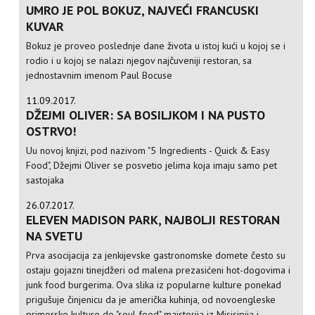
UMRO JE POL BOKUZ, NAJVEĆI FRANCUSKI
KUVAR
Bokuz je proveo poslednje dane života u istoj kući u kojoj se i
rodio i u kojoj se nalazi njegov najčuveniji restoran, sa
jednostavnim imenom Paul Bocuse
11.09.2017.
DŽEJMI OLIVER: SA BOSILJKOM I NA PUSTO
OSTRVO!
Uu novoj knjizi, pod nazivom "5 Ingredients - Quick & Easy
Food", Džejmi Oliver se posvetio jelima koja imaju samo pet
sastojaka
26.07.2017.
ELEVEN MADISON PARK, NAJBOLJI RESTORAN
NA SVETU
Prva asocijacija za jenkijevske gastronomske domete često su
ostaju gojazni tinejdžeri od malena prezasićeni hot-dogovima i
junk food burgerima. Ova slika iz popularne kulture ponekad
prigušuje činjenicu da je američka kuhinja, od novoengleske
primorske kulture do "soul food" majstorija iz Misisipija i