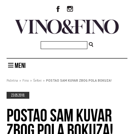
MENI
Početna
»
Fino
»
Šefovi
»
POSTAO SAM KUVAR ZBOG POLA BOKUZA!
23.05.2018.
POSTAO SAM KUVAR
ZBOG POLA BOKUZA!