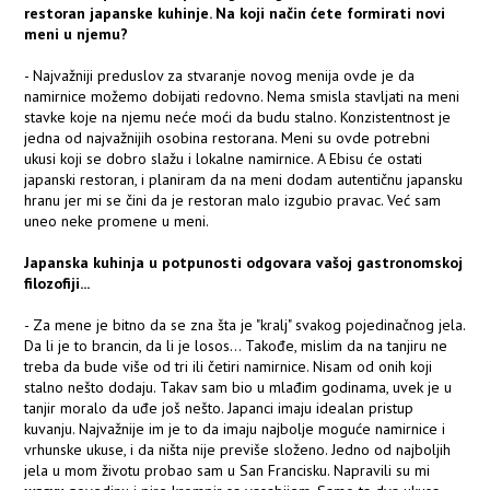
restoran japanske kuhinje. Na koji način ćete formirati novi
meni u njemu?
- Najvažniji preduslov za stvaranje novog menija ovde je da
namirnice možemo dobijati redovno. Nema smisla stavljati na meni
stavke koje na njemu neće moći da budu stalno. Konzistentnost je
jedna od najvažnijih osobina restorana. Meni su ovde potrebni
ukusi koji se dobro slažu i lokalne namirnice. A Ebisu će ostati
japanski restoran, i planiram da na meni dodam autentičnu japansku
hranu jer mi se čini da je restoran malo izgubio pravac. Već sam
uneo neke promene u meni.
Japanska kuhinja u potpunosti odgovara vašoj gastronomskoj
filozofiji...
- Za mene je bitno da se zna šta je "kralj" svakog pojedinačnog jela.
Da li je to brancin, da li je losos... Takođe, mislim da na tanjiru ne
treba da bude više od tri ili četiri namirnice. Nisam od onih koji
stalno nešto dodaju. Takav sam bio u mlađim godinama, uvek je u
tanjir moralo da uđe još nešto. Japanci imaju idealan pristup
kuvanju. Najvažnije im je to da imaju najbolje moguće namirnice i
vrhunske ukuse, i da ništa nije previše složeno. Jedno od najboljih
jela u mom životu probao sam u San Francisku. Napravili su mi