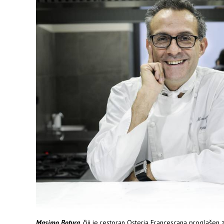
Masimo Botura
. čiji je restoran Osteria Francescana proglašen 