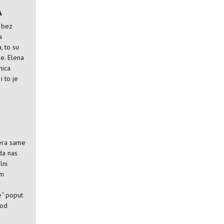
A
i bez
a
, to su
je. Elena
nica
i to je
era same
 da nas
lni
om
e“ poput
 od