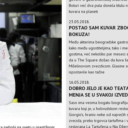
Boturi već dva puta donela titulu 
kuvara na planeti
23.05.2018.
POSTAO SAM KUVAR ZBO
BOKUZA!
Među akterima beogradske gastro
kako među ugostiteljima, tako i m
gostima, već nekoliko par meseci 
da u The Square došao da kuva še
Mišelinovom zvezdicom. Glasine s
ispostavile kao tačne
16.05.2018.
DOBRO JELO JE KAO TEATA
MENJA SE U SVAKOJ IZVED
Saso ima veoma bogatu biografiju
kuvara koji je, u holivudskom rest
Giorgio's, hranio neke od najvećih 
zvezda, preko trgovca tartufima i 
restorana La Tartuferia u Nju Džers
za najbolji na svetu u prestižnom