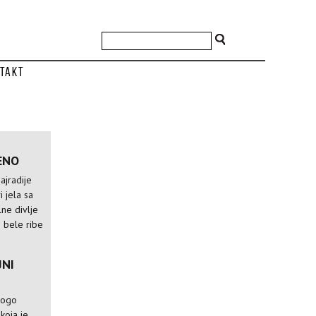
takt
ENO
ajradije
i jela sa
lne divlje
i bele ribe
JNI
mnogo
koja je