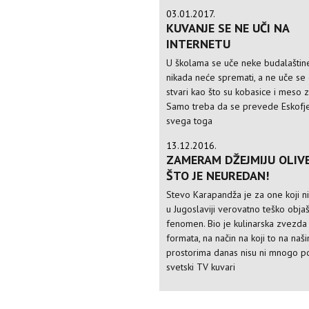
03.01.2017.
KUVANJE SE NE UČI NA
INTERNETU
U školama se uče neke budalaštine
nikada neće spremati, a ne uče s
stvari kao što su kobasice i meso 
Samo treba da se prevede Eskofj
svega toga
13.12.2016.
ZAMERAM DŽEJMIJU OLIV
ŠTO JE NEUREDAN!
Stevo Karapandža je za one koji n
u Jugoslaviji verovatno teško objaš
fenomen. Bio je kulinarska zvezda
formata, na način na koji to na naš
prostorima danas nisu ni mnogo po
svetski TV kuvari