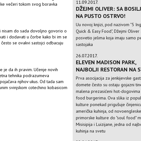
11.09.2017.
vake večeri tokom svog boravka
DŽEJMI OLIVER: SA BOSIL
NA PUSTO OSTRVO!
Uu novoj knjizi, pod nazivom "5 Ing
li nisam do sada dovoljno govorio o
Quick & Easy Food", Džejmi Oliver
kati i dodavati u čorbe kako bi im se
posvetio jelima koja imaju samo p
e često se ovakvi sastojci odbacuju
sastojaka
26.07.2017.
ELEVEN MADISON PARK,
NAJBOLJI RESTORAN NA 
e je da ih pravim. Učenje novih
kretna tehnika podrazumeva
Prva asocijacija za jenkijevske ga
 pojačava njihov ukus. Od tada sam
domete često su ostaju gojazni tin
punim svinjskom cotechino kobasicom
malena prezasićeni hot-dogovima 
food burgerima. Ova slika iz popu
kulture ponekad prigušuje činjenic
američka kuhinja, od novoenglesk
primorske kulture do "soul food" ma
Misisipija i Luizijane, jedna od najb
kuhinja na svetu