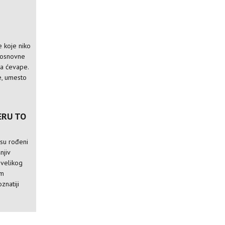
 koje niko
e osnovne
za ćevape.
e, umesto
ERU TO
isu rođeni
njiv
 velikog
im
znatiji