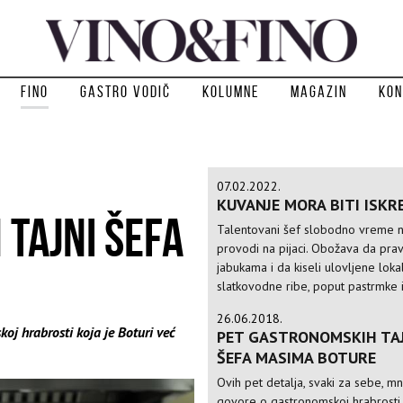
Fino
Gastro vodič
Kolumne
Magazin
Kon
07.02.2022.
KUVANJE MORA BITI ISKR
TAJNI ŠEFA
Talentovani šef slobodno vreme n
provodi na pijaci. Obožava da prav
jabukama i da kiseli ulovljene loka
slatkovodne ribe, poput pastrmke 
26.06.2018.
oj hrabrosti koja je Boturi već
PET GASTRONOMSKIH TA
ŠEFA MASIMA BOTURE
Ovih pet detalja, svaki za sebe, 
govore o gastronomskoj hrabrosti 