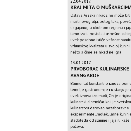
22.04.2017.
KRAJ MITA O MUŠKARCIM
Ostava Arzaka nikada ne može bit
maslinovog ulja, belog luka, povrć
uzgajanog u okolnom regionu i jaja
tamo sveti postulati uspešne kuhin
uvek posebno ističe važnost namir
vrhunskog kvaliteta u svojoj kuhinji 
nešto s čime se nikad ne igra
13.01.2017.
PRVOBORAC KULINARSKE
AVANGARDE
Blumental konstantno iznova pom
temelje gastronomije i u stanju je
uvek iznova iznenadi, On je origina
kulinarski alhemičar koji je svetsk
kulinarstvu darovao nezaboravne
eksperimente „molekularne kuhinj
sladoleda od slanine i jaja ili kaše
puževa.