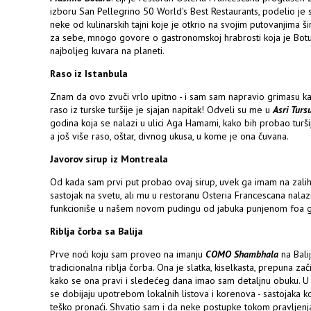
izboru San Pellegrino 50 World's Best Restaurants, podelio j
neke od kulinarskih tajni koje je otkrio na svojim putovanjima ši
za sebe, mnogo govore o gastronomskoj hrabrosti koja je Botur
najboljeg kuvara na planeti.
Raso iz Istanbula
Znam da ovo zvuči vrlo upitno - i sam sam napravio grimasu kad
raso iz turske turšije je sjajan napitak! Odveli su me u
Asri Turs
godina koja se nalazi u ulici Aga Hamami, kako bih probao turš
a još više raso, oštar, divnog ukusa, u kome je ona čuvana.
Javorov sirup iz Montreala
Od kada sam prvi put probao ovaj sirup, uvek ga imam na zaliha
sastojak na svetu, ali mu u restoranu Osteria Francescana nalazi
funkcioniše u našem novom pudingu od jabuka punjenom foa g
Riblja čorba sa Balija
Prve noći koju sam proveo na imanju
COMO Shambhala
na Bali
tradicionalna riblja čorba. Ona je slatka, kiselkasta, prepuna z
kako se ona pravi i sledećeg dana imao sam detaljnu obuku. U n
se dobijaju upotrebom lokalnih listova i korenova - sastojaka k
teško pronaći. Shvatio sam i da neke postupke tokom pravljen