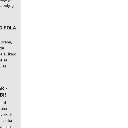
najboljeg
G POLA
 scene,
eđu
se šuškalo
f sa
u se
R -
BI!
: od
oranu
svetskih
vlasnika
iju, do