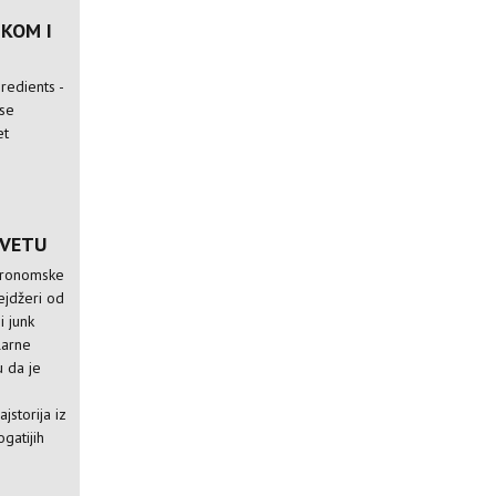
JKOM I
redients -
 se
et
SVETU
stronomske
ejdžeri od
i junk
larne
u da je
e
jstorija iz
ogatijih