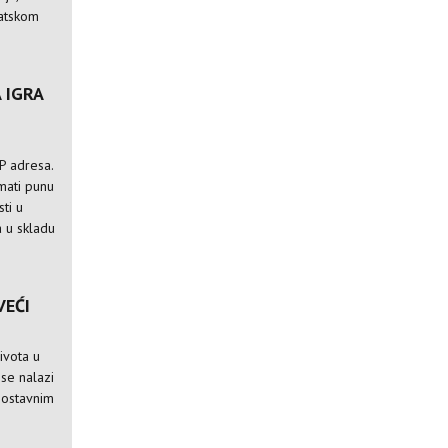
vatskom
 IGRA
IP adresa.
imati punu
ti u
a u skladu
VEĆI
ivota u
j se nalazi
dnostavnim