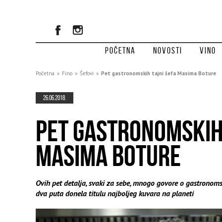
Početna
Novosti
Vino
Početna
»
Fino
»
Šefovi
»
Pet gastronomskih tajni šefa Masima Boture
26.06.2018.
PET GASTRONOMSKIH 
MASIMA BOTURE
Ovih pet detalja, svaki za sebe, mnogo govore o gastronomsk
dva puta donela titulu najboljeg kuvara na planeti