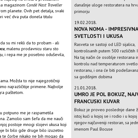
današnje uloge restoratera na hr
e sa magazinom
Condé Nast Traveller
rom planete. Ovih pet detalja, svaki
primorju
i već dva puta donela titulu
19.02.2018.
NOVA NOMA - IMPRESIVNA
SVETLOSTI I UKUSA
a su mi rekli da to probam - ali
Rasveta se sastoji od LED sijalica,
ucu
, malenu prodavnicu staru sto
kontrolisanih putem 500 različitih 
iju, i repa me je posebno oduševila,
Na taj način će osoblje restorana 
kontrolu nad temperaturom svetlos
restoranu, i ona će biti podešavan
sa godišnjim dobima
ma. Možda to nije najegzotičniji
mo najrazličitije primene. Najbolje
21.01.2018.
ra paštetom.
UMRO JE POL BOKUZ, NAJ
FRANCUSKI KUVAR
Bokuz je proveo poslednje dane ž
ju potpuno me je raspametila
istoj kući u kojoj se i rodio i u kojo
ačina. Zamolio sam šefa da me nauči
njegov najčuveniji restoran, sa je
joj postoje mnogi slojevi ukusa koji
imenom Paul Bocuse
oje bi bilo gde druge bilo izuzetno
ja te čorbe nikako ne bih mogao da