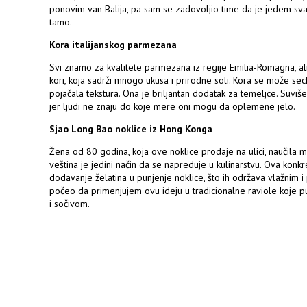
ponovim van Balija, pa sam se zadovoljio time da je jedem s
tamo.
Kora italijanskog parmezana
Svi znamo za kvalitete parmezana iz regije Emilia-Romagna, a
kori, koja sadrži mnogo ukusa i prirodne soli. Kora se može sec
pojačala tekstura. Ona je briljantan dodatak za temeljce. Suviš
jer ljudi ne znaju do koje mere oni mogu da oplemene jelo.
Sjao Long Bao noklice iz Hong Konga
Žena od 80 godina, koja ove noklice prodaje na ulici, naučila m
veština je jedini način da se napreduje u kulinarstvu. Ova kon
dodavanje želatina u punjenje noklice, što ih održava vlažnim i
počeo da primenjujem ovu ideju u tradicionalne raviole koje 
i sočivom.