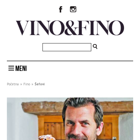
MENI
Početna
»
Fino
»
Šefovi