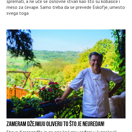
spremati, a ne uče se osnovne stvari kao što su kobasice i
meso za ćevape. Samo treba da se prevede Eskofje, umesto
svega toga
ZAMERAM DŽEJMIJU OLIVERU TO ŠTO JE NEUREDAN!