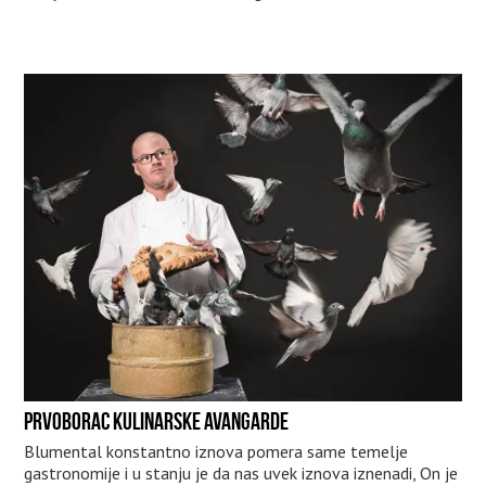
PRVOBORAC KULINARSKE AVANGARDE
Blumental konstantno iznova pomera same temelje
gastronomije i u stanju je da nas uvek iznova iznenadi, On je