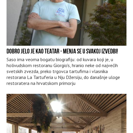
DOBRO JELO JE KAO TEATAR - MENJA SE U SVAKOJ IZVEDBI!
Saso ima veoma bogatu biografiju: od kuvara koji je, u
holivudskom restoranu Giorgio's, hranio neke od najvećih
svetskih zvezda, preko trgovca tartufima i vlasnika
restorana La Tartuferia u Nju Džersiju, do današnje uloge
restoratera na hrvatskom primorju