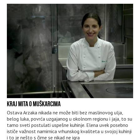
KRAJ MITA O MUŠKARCIMA
Ostava Arzaka nikada ne može biti bez maslinovog ulja,
belog luka, povrća uzgajanog u okolnom regionu i jaja, to su
tamo sveti postulati uspešne kuhinje. Elena uvek posebno
ističe važnost namirnica vrhunskog kvaliteta u svojoj kuhinji
i to je nešto s čime se nikad ne igra