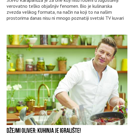
Stevo Karapandža je za one koji nisu rođeni u Jugoslaviji
verovatno teško objašnjiv fenomen. Bio je kulinarska
zvezda velikog formata, na način na koji to na našim
prostorima danas nisu ni mnogo poznatiji svetski TV kuvari
DŽEJMI OLIVER: KUHINJA JE IGRALIŠTE!