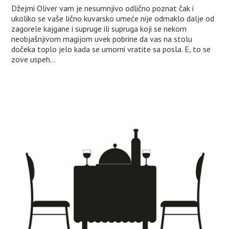
Džejmi Oliver vam je nesumnjivo odlično poznat čak i
ukoliko se vaše lično kuvarsko umeće nije odmaklo dalje od
zagorele kajgane i supruge ili supruga koji se nekom
neobjašnjivom magijom uvek pobrine da vas na stolu
dočeka toplo jelo kada se umorni vratite sa posla. E, to se
zove uspeh...