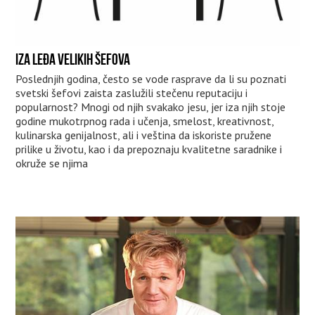
IZA LEĐA VELIKIH ŠEFOVA
Poslednjih godina, često se vode rasprave da li su poznati
svetski šefovi zaista zaslužili stečenu reputaciju i
popularnost? Mnogi od njih svakako jesu, jer iza njih stoje
godine mukotrpnog rada i učenja, smelost, kreativnost,
kulinarska genijalnost, ali i veština da iskoriste pružene
prilike u životu, kao i da prepoznaju kvalitetne saradnike i
okruže se njima