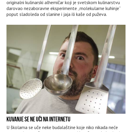
originalni kulinarski alhemičar koji je svetskom kulinarstvu
darovao nezaboravne eksperimente „molekularne kuhinje“
poput sladoleda od slanine i jaja ili kaše od puževa.
KUVANJE SE NE UČI NA INTERNETU
U školama se uče neke budalaštine koje niko nikada neće