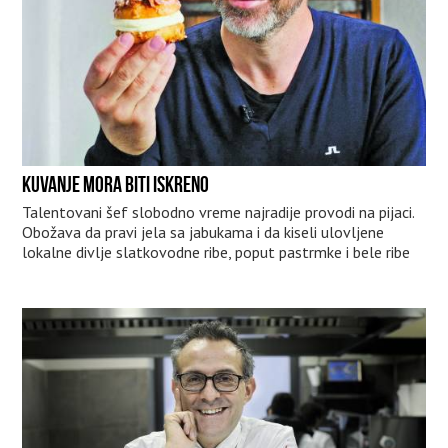
KUVANJE MORA BITI ISKRENO
Talentovani šef slobodno vreme najradije provodi na pijaci.
Obožava da pravi jela sa jabukama i da kiseli ulovljene
lokalne divlje slatkovodne ribe, poput pastrmke i bele ribe