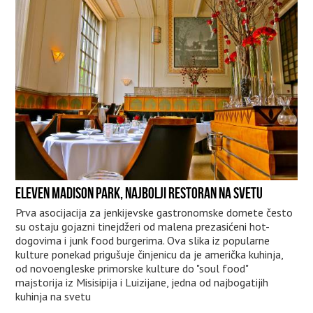
ELEVEN MADISON PARK, NAJBOLJI RESTORAN NA SVETU
Prva asocijacija za jenkijevske gastronomske domete često
su ostaju gojazni tinejdžeri od malena prezasićeni hot-
dogovima i junk food burgerima. Ova slika iz popularne
kulture ponekad prigušuje činjenicu da je američka kuhinja,
od novoengleske primorske kulture do "soul food"
majstorija iz Misisipija i Luizijane, jedna od najbogatijih
kuhinja na svetu