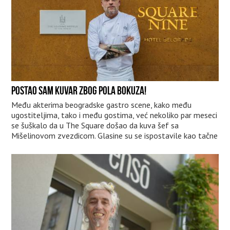
POSTAO SAM KUVAR ZBOG POLA BOKUZA!
Među akterima beogradske gastro scene, kako među
ugostiteljima, tako i među gostima, već nekoliko par meseci
se šuškalo da u The Square došao da kuva šef sa
Mišelinovom zvezdicom. Glasine su se ispostavile kao tačne