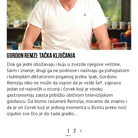
GORDON REMZI: TAČKA KLJUČANJA
Dok ga jedni obožavaju i kuju u zvezde njegove veštine,
šarm i znanje, drugi ga ne podnose i nazivaju ga psihopatom
i kuhinjskim diktatorom poganog jezika. Ipak, Gordonu
Remziju niko ne može da ospori da je veliki šef, zapravo
jedan od najvećih u istoriji i čovek koji je visoku
gastronomiju zaista približio običnom televizijskom
gledaocu. Da bismo razumeli Remzija, moramo da znamo i
da je on čovek koji je jednog momenta u životu preko noći
izgubio sve što je do tada gradio...
1
2
›